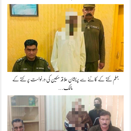
جہلم کتے کے کاٹنے سے پریشان علاقہ مکین کی درخواست پر کتے کے
مالک…