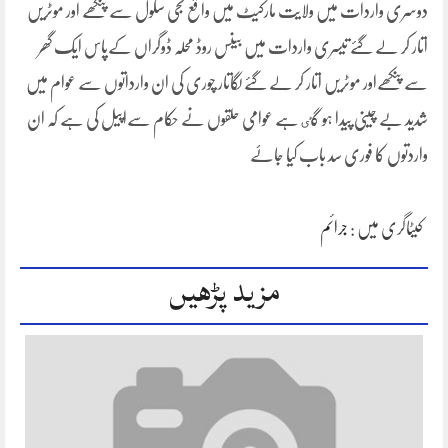
دوسری واردات میں ولایت مارکیٹ میں واقع نجی سکول سے پنکھے اور موٹریں
اتار کر لے گۓ تیسری واردات میں بینس روڈ محلہ ڈوگراں کےپاس ایک گھر
سے پنکھےاور موٹریں اتار کر لے گۓ لگاتار چوری کی ان وارداتوں سے عوام میں
شدید بے چینی پیدا ہو گٸ ہے عوامی حلقوں نے حکام سےاپیل کی ہے کہ ان
واردتوں کا فوری سد باب کیا جاۓ
کیٹاگری میں :
جرائم
مزید پڑھیں