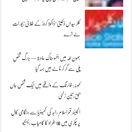
کلرسیداں ڈکیتی‘ڈاکو1 کروڑ کے طلائی زیورات
لے اڑے
بھون نلہ میں افسوسناک حادثہ — بزرگ شخص
پلی سے گر کر نالے میں بہہ گیا
کہوٹہ: فائرنگ کے واقعے میں ایک شخص جاں
بحق، تین زخمی
انجینئر قمراسلام راجہ کی کمبوڈیا سے ہنگامی کال
پر چکری میں 16 افراد کا کامیاب ریسکیو