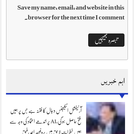
Save my name, email, and website in this
browser for the next time I comment.
اہم خبریں
آرٹیفشل انٹلیجنس دجال کا فتنہ ہے جس پر ہمیں
فتح حاصل ہو گی،AI پر اندھے اعتماد کی وجہ سے
ہمیں خطرات لاحق ہیں پروفیسر احمد رفیق