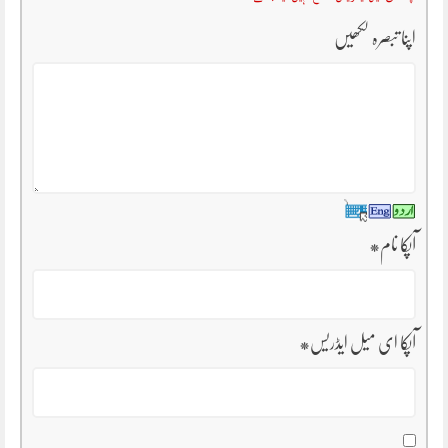
اپنا تبصرہ لکھیں
آپکا نام
*
آپکا ای میل ایڈریس
*