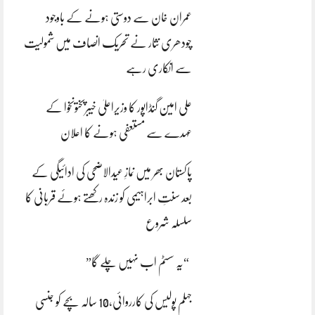
عمران خان سے دوستی ہونے کے باوجود
چودھری نثار نے تحریک انصاف میں شمولیت
سے انکاری رہے
علی امین گنڈاپور کا وزیراعلیٰ خیبرپختونخوا کے
عہدے سے مستعفی ہونے کا اعلان
پاکستان بھر میں نمازِ عیدالاضحی کی ادائیگی کے
بعد سنتِ ابراہیمی کو زندہ رکھتے ہوئے قربانی کا
سلسلہ شروع
“یہ سسٹم اب نہیں چلے گا”
جہلم پولیس کی کارروائی،10 سالہ بچے کو جنسی