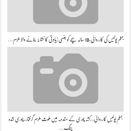
جہلم پولیس کی کارروائی،10 سالہ بچے کو جنسی زیادتی کا نشانہ بنانے والا ملزم…
جہلم پولیس کارروائی، رکشہ چوری کے مقدمہ میں ملوث ملزم گرفتار، چوری شدہ
چنگ…