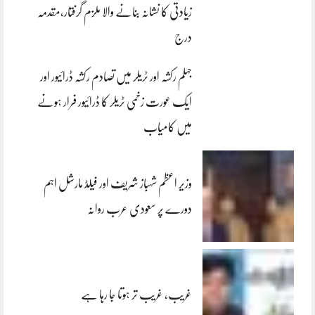
زیادتی کا نشانہ بنانے والا ملزم گرفتار،مقدمہ
درج
جہلم رکشہ اور ٹریلر میں تصادم رکشہ ڈرائیور اور
ایک عورت زخمی ٹریلر کا ڈرائیور فرار ہونے
میں کامیاب
وزیر اعظم شہباز شریف اور فیلڈ مارشل اہم
دورے پر سعودی عرب روانہ
غریب، غریب تر ہوتا جا رہا ہے