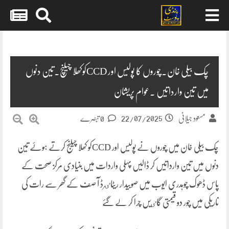
Skip
to
content
چک بیلی خان۔چوروں کا پولیس اور CCDکوکھلا چیلنچ۔تین دنوں
میں تین وارداتیں ۔عوام پریشان
22/07/2025
مسعود جیلانی
0 تبصرے
چک بیلی خان میں چوروں نے پولیس اور CCDکو کھلا چیلنج کرتے ہوۓ تین
دنوں میں تین وارداتیں کر ڈالیں پہلی واردات میں بنیادی مرکز صحت کے
پاس ڈھوک چوہدری ایوب میں صوبیدار ریٹاٸرڈ آ صف کے گھر سے رات کی
تاریکی میں چور دو قیمتی گاٸیں چرا کر لے گۓ