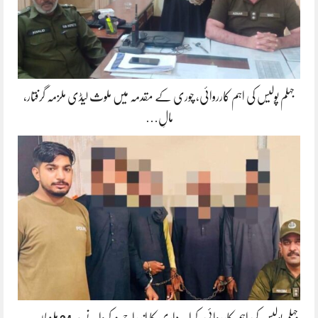
جہلم پولیس کی اہم کارروائی، چوری کے مقدمہ میں ملوث لیڈی ملزمہ گرفتار،
مالِ…