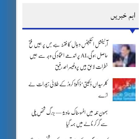
اہم خبریں
آرٹیفشل انٹلیجنس دجال کا فتنہ ہے جس پر ہمیں فتح
حاصل ہو گی،AI پر اندھے اعتماد کی وجہ سے ہمیں
خطرات لاحق ہیں پروفیسر احمد رفیق
کلرسیداں ڈکیتی‘ڈاکو1 کروڑ کے طلائی زیورات لے
اڑے
بھون نلہ میں افسوسناک حادثہ — بزرگ شخص پلی
سے گر کر نالے میں بہہ گیا