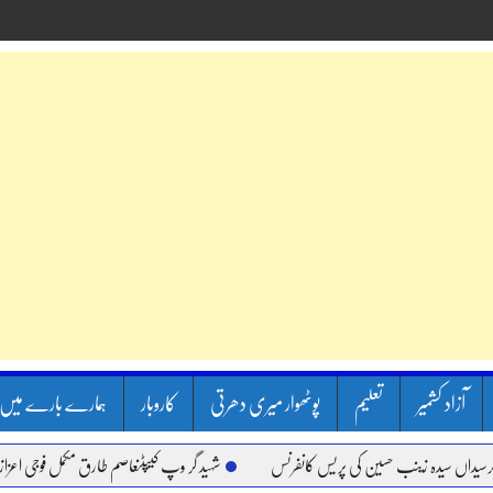
آزاد کشمیر
تعلیم
پوٹھوار میری دھرتی
کاروبار
ہمارے بارے میں
سیدہ زینب حسین کی پریس کانفرنس
شہید گر وپ کیپٹنعاصم طارق مکمل فوجی اعزاز کے ساتھ