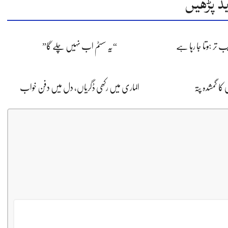
د پڑھیں
 تر ہوتا جا رہا ہے
“یہ سسٹم اب نہیں چلے گا”
کا گمشدہ پتہ
الماری میں رکھی ڈگریاں، دل میں دفن خواب