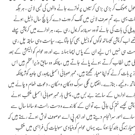
ں دھول جھونک کر بڑی بڑی کرسیوں پر نوازے جانے والوں کی لمبی لائن ، ہر جگہ
ہاری اوقات یہی ہے تم صرف لائن میں لگ کر ووٹ دے کر پانچ سال ذلیل ہونے
ا ہوئے ہو، حلقہ این اے 58 اور بالخصوص حلقہ PP8 میں تبدیلی کی بات کی جائے تو وہ سر چڑھ کر بول رہی ہے، ہر ادارے میں کرپشن پہلے
ھے اب کرپشن کیساتھ لوگوں کو ذلیل بھی کیا جاتاہے، سیاست وہی سابقہ چل رہی
مت ہی نہیں اس لیے ان کے پاس اچھا بہانہ ہے اور وہ عوام کو الیکشن کے بعد
سمبلی میں خطاب کرتے ہوئے پائے جاتے ہیں ، چونکہ وہ سابق وزیراعظم ہیں اس
ت کرنے کو اپنا معیار سمجھتے ہیں، ممبر صوبائی اسمبلی چوہدری جاوید کوثر چونکہ
اتحہ ، ولیمے ، جنازے ، افتتاح گلی سڑک دوکان و مکان ، دعوت طعام و چائے میں
چارے اداروں کے سامنے بے بس ہیں، پہلی بار ممبر صوبائی اسمبلی منتخب ہوئے
 کرپشن کیسے ختم کی جاتی ہے تو ان کے کارندے و دست راست جو سالہا سال سے
ہ سارے امور سرانجام دیتے ہیں اور ایم پی اے موصوف خوش ہوتے رہتے ہیں کہ
ار زندگی بلند کیا ہونا ہے یہاں عوام کو بنیادی سہولیات کی فراہمی میں منتخب