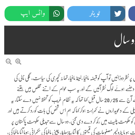
ٹویٹر
واٹس ایپ
دو سال
ظر دوڑائیں تو آپ کو قبضہ مافیا ،لینڈ مافیا،تھانہ کچہری کی سیاست، گلی نالی کی
دھنسے ہوئے لوگ نظر آئیں گے اور یہ سب عوام کے اتنے مخلص ہیں جتنے
سانپ اپنے دودھ پلانے والے سے مخلص ہوتاہے ، کسی سیاستدان نے آج سے 20/25 سال قبل کہا تھا کہ یہ نظام غریب کو تحفظ نہیں دے سکتا، یہ
ی کے دعویداروں نے کمربستہ ہوکر کہا کہ ہم اس شخص کی بات کو رد کرتے ہیں اور
والوں کو حکومت پلیٹ میں رکھ کر دے دی گئی، دو سال سے تبدیلی حکومت پاکستان پر
یا پٹرولیم مصنوعات کی قیمتوں کا اُتار چڑھاﺅ، چینی مافیا کی حکمرانی ہویا آٹا مافیا کی،