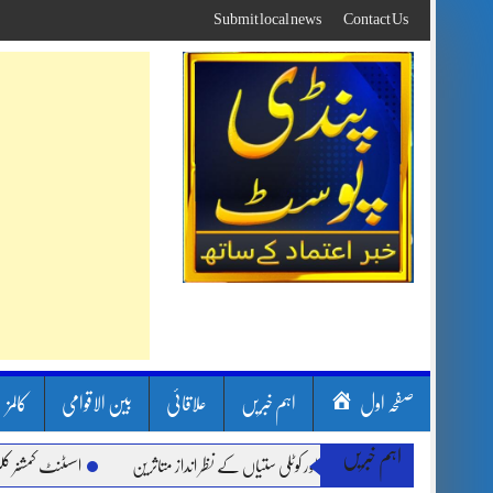
Skip
Submit local news
Contact Us
to
content
صفحہ اول
اہم خبریں
علاقائی
بین الاقوامی
کالمز
اہم خبریں
بارشیں، لینڈ سلائیڈنگ اور کوٹلی ستیاں کے نظر انداز متاثرین
اسسٹنٹ کمشنر کلرسیداں 