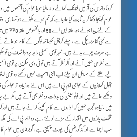
کرونا وائرس کی آڑ میں فنڈنگ کھانے والا مافیا ہو یا عوام کی آنکھوں می
عوام کو نیچا دکھا کر یہ ثابت کیا جارہاہے کہ تم کیڑے مکوڑے ہو تم
کے لئے پید
سے کئی گنا بڑھ چکی ہے ، پہلے کرپشن کیساتھ لوگوں کے کام ہو جاتے ت
ہے صرف چہرے بدلے ہیں، ممبر قومی اسمبلی راجہ پرویزاشرف کی تو حکو
سے نظر ہی نہیں آئے اور اگر نظر آتے ہیں تو ٹی وی سکرین پر قومی ا
لیے حلقے کے مسائل ان کیلئے اب اتنی اہمیت نہیں رکھتے وہ قومی ایشوز پر با
بقول کھلاڑیوں کے عوامی ایم پی اے ہیں اس لئے وہ زیادہ تر عوام کی ف
دیکھے جاتے ہیں اور فوٹو سیشن کی بدولت وہ نظر بھی آتے ہیں مگر بے 
ہیں ، زیادہ تجربہ نہیں کہ اداروں سے کام کیسے کرائے جاتے ہیں اور
مختلف پارٹیوں میں اقتدار کے مزے لوٹتے رہے وہ ایم پی اے کی جگ
سب اچھا ہے اور گڈ گورننس کی رپورٹ پہنچتی ہے، گوجرخان میں عوام کا معی