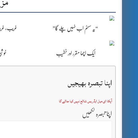
مزی
غریب، غریب
“یہ سسٹم اب نہیں چلے گا”
خوشی 
ایک اچھا مقرر اور خطیب
اپنا تبصرہ بھیجیں
آپکا ای میل ایڈریس شائع نہیں کیا جائے گا
اپنا تبصرہ لکھیں