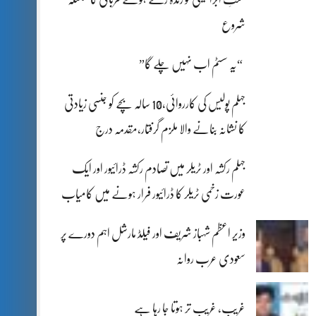
شروع
“یہ سسٹم اب نہیں چلے گا”
جہلم پولیس کی کارروائی،10 سالہ بچے کو جنسی زیادتی
کا نشانہ بنانے والا ملزم گرفتار،مقدمہ درج
جہلم رکشہ اور ٹریلر میں تصادم رکشہ ڈرائیور اور ایک
عورت زخمی ٹریلر کا ڈرائیور فرار ہونے میں کامیاب
وزیر اعظم شہباز شریف اور فیلڈ مارشل اہم دورے پر
سعودی عرب روانہ
غریب، غریب تر ہوتا جا رہا ہے