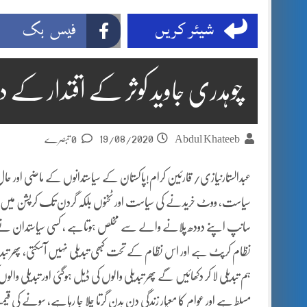
شیئر کریں
فیس بک
چوہدری جاوید کوثر کے اقتدار کے 
19/08/2020
Abdul Khateeb
0 تبصرے
عبدالستارنیازی/ قارئین کرام!پاکستان کے سیاستدانوں کے ماضی اور حال پر ن
سیاست، ووٹ خریدنے کی سیاست اور ٹخنوں بلکہ گردن تک کرپشن میں 
نظام کرپٹ ہے اور اس نظام کے تحت کبھی تبدیلی نہیں آسکتی، پھر تبدیل
ہم تبدیلی لا کر دکھائیں گے پھر تبدیلی والوں کی ڈیل ہوگئی اور تبدیلی 
مسلط ہے اور عوام کا معیار زندگی دن بدن گرتا چلا جا رہاہے، سونے کی قیمت ہو 