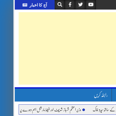
آج کا اخبار
رابطہ کریں
 سپردِ خاک
وزیر اعظم شہباز شریف اور فیلڈ مارشل اہم دورے پر سعودی عرب روانہ