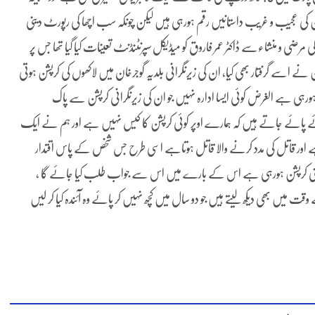
 کی عجیب و غریب داستانیں رقم ہورہی ہیں لیکن چونکہ سب اچھا کی رپورٹ دینی
 مرضی و منشاءسے ڈاکٹر عمر فاروق کو میڈیکل سپرنٹنڈنٹ تعینات کیا گیا تھا جس پر
نے اسے گرفتار بھی کیا، ان کی زیرنگرانی بلدیہ گوجرخان میں لاکھوں کی کرپشن ہوتی
ہورہی ہے الغرض کوئی ایسا ادارہ نہیں جو ان کی زیرنگرانی کرپشن سے پاک
ئے پائے جاتے ہیں کہ ہمارے اوپر کوئی کرپشن کا کیس نہیں ہے اور ہم نے ایک
تاہے اور قاتل کی مدد کرنے والا قاتل ہوتاہے اسی طرح جس شخص کے پاس اقتدار
جتنی کرپشن ہورہی ہے اس کے بارے میں اس سے جواب طلب کیا جائے گا ،
وقت میں بھی دیکھ لیتے ہیں جو دو سال میں کچھ نہیں کر پائے وہ آئندہ کیا کر لیں