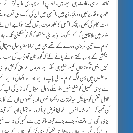
نمائندے ہی رکاوٹ بن چکے ہیں، ایم پی اے چوہدری جاوید کوثر نے ال
فلور پر جو تقاریر کیں وہ ریکارڈ پر ہیں،اسمبلی میں ان کی ایک ہی تقریر 
بہت کام کی کیں ، چونکہ اسمبلی کا فلور صرف باتوں کیلئے ہوتاہے اس لئ
دفاتر میں ملاقاتیں کرکے ”کوہسار یونیورسٹی “منظور کراکر نوٹیفکیشن تک جا
عوام سے تین مرکزی وعدے کئے تھے جن میں ٹراما سنٹرو سول ہسپتال کی
الیکشن کے بعد یہ کہتے ہوئے پائے گئے کہ گوجرخان تو پنجاب کی سب
نہیں بنیں تو گوجرخان کیسے ضلع بن سکتاہے بہرحال ہم اپنی کوشش جاری
اور جلسوں میں یہی لوگ عوام کو لالی پاپ دیتے ہوئے دکھائی دیتے
سے بڑی تحصیل کو ضلع نہیں بنوا سکے،سول ہسپتال گوجرخان کی اپ گریڈیشن
قابل شخص کو میڈیکل سپرنٹنڈنٹ دیکھنا انہیں اور بالخصوص ان کے کارندوں ک
کی تعمیر کرا کے شاید انہوں نے اپنا فرض پورا کر دیا اور بقول ان کے ق
پڑی تھی اس وقت تو بڑے بڑے قبضہ مافیا میں سے کسی کی جرات نہیں ہوئی کہ