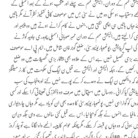
یکشن مہم کے دوران، الیکشن مہم سے پہلے اور منتخب ہونے کے بعد اسمبلی کے
جو مجھے دستیاب ہو سکی وہ میں نے سنی جس میں موصوف کافی کنفیوز نظر آئے مگر باتیں
ے وہاں باتیں ہی اچھی لگتی ہیں، جنہوں نے کام کرانے ہوتے ہیں وہ چیمبر اور
ری کرا لیتے ہیں،الیکشن مہم کے دوران ممبر صوبائی اسمبلی چوہدری جاوید کوثر نے
 اپ گریڈیشن ،پوٹھوہار یونیورسٹی، ضلع گوجرخان شامل ہیں، ایم پی اے موصوف
 سے بڑی تحصیل نہیں ہے اس کے علاوہ بھی بیشمار بڑی تحصیلات ہیں وہ ضلع
 رکھیں گے، جبکہ الیکشن اور الیکشن سے قبل ن لیگ کی حکومت میں کارنر میٹنگز
 تھے کہ دیکھیں ن لیگ نے وعدے کر کے پورے نہیں کئے اور پنجاب کی سب
 کیا کرانی ، دوسال میں ہسپتال میں صرف دو ڈاکٹرز کی تعیناتی کرا سکے اور کسی
و گوارا ہی نہیں، پوٹھوہار یونیورسٹی کا وعدہ بھی ان کو یاد ہے مگر وہاں چاردیواری
بضہ مافیا سے انہوں نے جگہ کو بچا لیا ، اس سے قبل کئی سالوں سے وہی جگہ ویران
 وہ وہاں پر قبضہ کر سکے، مگر چونکہ عوام کا پیسہ انھے واہ لگانا ہے تو چار کروڑ
روپے کی رقم سے وہاں چاردیواری تعمیر کر دی گئی، گوجرخان کے چلڈرن پارک میں 40لاکھ روپے کی لاگت سے ایک لائبریری تعمیر کی گئی ہے اور مبینہ