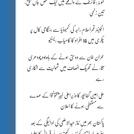
کہوٹہ: فائرنگ کے واقعے میں ایک شخص جاں بحق،
تین زخمی
انجینئر قمراسلام راجہ کی کمبوڈیا سے ہنگامی کال پر
چکری میں 16 افراد کا کامیاب ریسکیو
عمران خان سے دوستی ہونے کے باوجود چودھری
نثار نے تحریک انصاف میں شمولیت سے انکاری
رہے
علی امین گنڈاپور کا وزیراعلیٰ خیبرپختونخوا کے عہدے
سے مستعفی ہونے کا اعلان
پاکستان بھر میں نمازِ عیدالاضحی کی ادائیگی کے بعد
سنتِ ابراہیمی کو زندہ رکھتے ہوئے قربانی کا سلسلہ