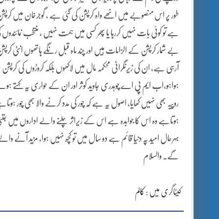
طور پر اس منصوبے میں انھے واہ کرپشن کی گئی ہے ، گوجرخان میں کرپشن
ہے تو کوئی بات نہیں کررہا یا پھر کسی میں ہمت نہیں ، منتخب نمائندوں کی
بے شمار کرپشن کے الزامات ہیں اور چند ماہ قبل رنگے ہاتھوں انٹی کرپشن 
آرہی ہے، ان کی زیرنگرانی محکمہ مال میں لاکھوں بلکہ کروڑوں کی کرپشن 
ہواہو،اب ایم پی اے چوہدری جاوید کوثر اور ان کے حواری یہ کہتے ہو
روپیہ بھی نہیں کھایا، اصول یہ ہے کہ چور کی مدد کرنے والا بھی چور ہو
ہوتاہے وہ اس کا جوابدہ ہے اس کے زیراثر چلنے والے اداروں میں 
بہرحال امید پہ دنیا قائم ہے دو سال میں تو کچھ نہیں ہوا، مزید آنے والے 
گے۔ والسلام
کیٹاگری میں :
کالم