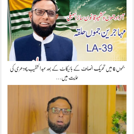
جموں 6 میں تحریک انصاف کے بائیکاٹ کے بعد عبدالخطیب چودھری کی
حمایت میں…