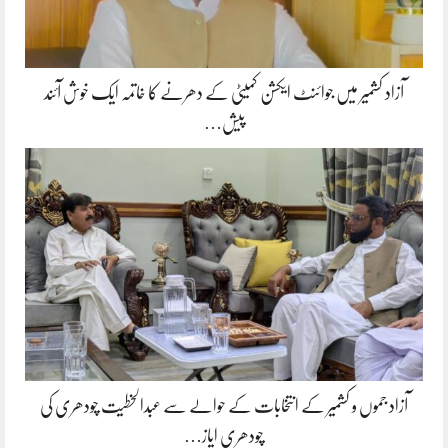
آزاد کشمیر میں جوائنٹ ایکشن کمیٹی کے دھرنے کا خاتمہ ایک خوش آئند
پیش…
آزاد جموں و کشمیر کے انتخابات کے حوالے سے عبدالخطیت چودھری کی
چودھری ایاز…