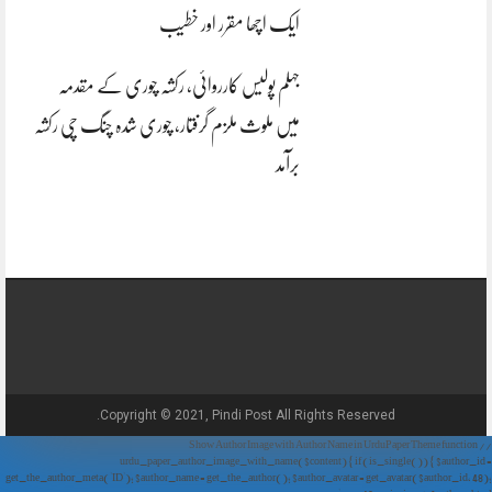
ایک اچھا مقرر اور خطیب
جہلم پولیس کارروائی، رکشہ چوری کے مقدمہ
میں ملوث ملزم گرفتار، چوری شدہ چنگ چی رکشہ
برآمد
Copyright © 2021, Pindi Post All Rights Reserved.
// Show Author Image with Author Name in UrduPaper Theme function
urdu_paper_author_image_with_name($content) { if (is_single()) { $author_id =
get_the_author_meta('ID'); $author_name = get_the_author(); $author_avatar = get_avatar($author_id, 48);