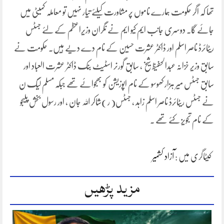
تھا کہ اگر حکومت ہمارے ناموں پر مشاورت کیلئے تیار نہیں تو معاملہ کمیٹی میں
جائے گا۔ دوسری جانب ایم کیو ایم نے نگران وزیراعظم کے لئے جسٹس
ریٹائرڈ ناصر اسلم اور ڈاکٹر عشرت حسین کے نام دے دیے ہیں۔ حکومت نے
سابق وزیر خزانہ عبدالحفیظ شیخ ، سابق گورنر اسٹیٹ بنک ڈاکٹر عشرت العباد اور
سابق جسٹس میر ہزار کھوسو کے نام اپوزیشن کو بھجوائے تھے جبکہ مسلم لیگ ن
نے جسٹس ریٹائرڈ ناصر اسلم زاہد ، جسٹس( ر )شاکر اللہ جان ، اور رسول بخش پلیجو
کے نام تجویز کئے تھے ۔
کیٹاگری میں :
آزاد کشمیر
مزید پڑھیں