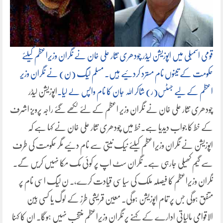
قومی اسمبلی میں اپوزیشن لیڈر چودھری نثار علی خان نے نگران وزیراعظم کیلئے
حکومت کے تینوں نام مسترد کردئیے ہیں۔ مسلم لیگ (ن) نے نگران وزیر
اعظم کے لیے
جسٹس(ر) شاکر اللہ جان کا نام واپس لے لیا۔
اپوزیشن لیڈر
چودھری نثار علی خان نے نگران وزیر اعظم کے لئے لکھے گئے راجہ پرویز اشرف
کے خط کا جواب دیدیا ہے۔خط میں چودھری نثار علی خان نے کہا ہے کہ
اپوزیشن نے نگران وزیراعظم کیلئے نیک نیتی سے نام دئیے مگر حکومت کی طرف
سے گیم کھیلی جارہی ہے۔ نگران سٹ اپ پر کوئی مک مکا نہیں کریں گے۔
نگران وزیراعظم کا فیصلہ ملک کی سیاسی قیادت کرے،۔ ن لیگ اسی نام پر
متفق ہوگی جس پر تمام اپوزیشن ہوگی۔ معین قریشی طرز کے لوگ یا کسی بین
الاقوامی مالیاتی ادارے کے کہنے پر نگران وزیراعظم منتخب نہیں ہوگا۔ ان کا کہنا