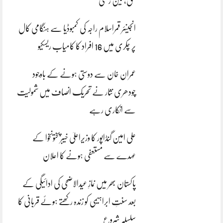
بحق، تین زخمی
انجینئر قمراسلام راجہ کی کمبوڈیا سے ہنگامی کال
پر چکری میں 16 افراد کا کامیاب ریسکیو
عمران خان سے دوستی ہونے کے باوجود
چودھری نثار نے تحریک انصاف میں شمولیت
سے انکاری رہے
علی امین گنڈاپور کا وزیراعلیٰ خیبرپختونخوا کے
عہدے سے مستعفی ہونے کا اعلان
پاکستان بھر میں نمازِ عیدالاضحی کی ادائیگی کے
بعد سنتِ ابراہیمی کو زندہ رکھتے ہوئے قربانی کا
سلسلہ شروع