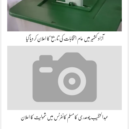
آزاد کشمیر میں عام انتخابات کی تاریخ کا اعلان کر دیا گیا
عبدالخطیب چوھدری کا مسلم کانفرنس میں شمولیت کا اعلان