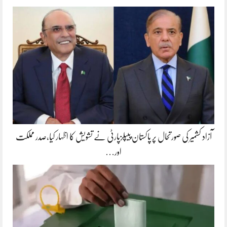
آزاد کشمیر کی صورتحال پر پاکستان پیپلزپارٹی نے تشویش کا اظہار کیا،صدر مملکت
اور…