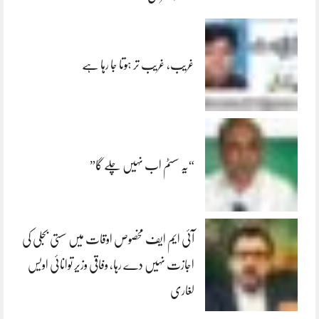
غریب، غریب تر ہوتا جا رہا ہے
“یہ سسٹم اب نہیں چلے گا”
آئی ایم ایف مخصوص اوقات میں سستی بجلی کی
اجازت نہیں دے رہا، وفاقی وزیر توانائی اویس
لغاری