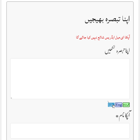
اپنا تبصرہ بھیجیں
آپکا ای میل ایڈریس شائع نہیں کیا جائے گا
اپنا تبصرہ لکھیں
آپکا نام
*