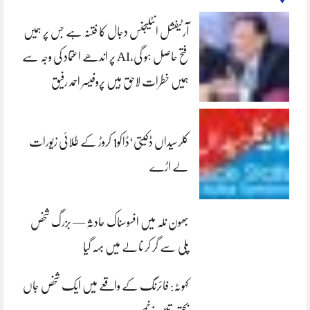
آرٹیفشل انٹلیجنس دجال کا فتنہ ہے جس پر ہمیں
فتح حاصل ہو گی،AI پر اندھے اعتماد کی وجہ سے
ہمیں خطرات لاحق ہیں پروفیسر احمد رفیق
کلرسیداں ڈکیتی‘ڈاکو1 کروڑ کے طلائی زیورات
لے اڑے
بھون نلہ میں افسوسناک حادثہ — بزرگ شخص
پلی سے گر کر نالے میں بہہ گیا
کہوٹہ: فائرنگ کے واقعے میں ایک شخص جاں