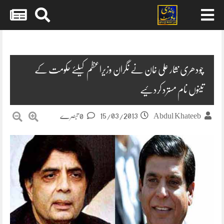
Skip
to
content
چودھری نثار علی خان نے نگران وزیراعظم کیلئے حکومت کے
تینوں نام مسترد کردئیے
15/03/2013
Abdul Khateeb
0 تبصرے