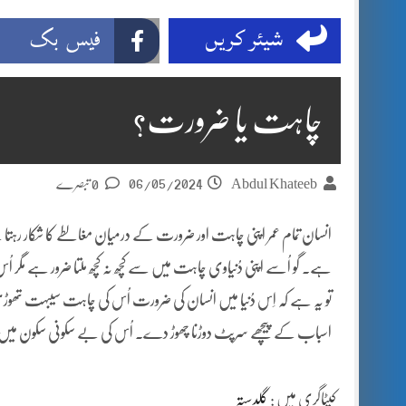
شیئر کریں
فیس بک
چاہت یا ضرورت؟
06/05/2024
Abdul Khateeb
0 تبصرے
انسان تمام عمر اپنی چاہت اور ضرورت کے درمیان مغالطے کا شکار رہت
ہے۔ گو اُسے اپنی دُنیاوی چاہت میں سے کچھ نہ کچھ ملتا ضرور ہے مگر 
تو یہ ہے کہ اِس دُنیا میں انسان کی ضرورت اُس کی چاہت سیبہت تھوڑی 
اسباب کے پیچھے سرپٹ دوڑنا چھوڑ دے۔ اُس کی بے سکونی سکون میں
کیٹاگری میں :
گلدستہ