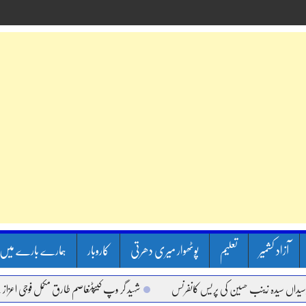
آزاد کشمیر
تعلیم
پوٹھوار میری دھرتی
کاروبار
ہمارے بارے میں
 سیدہ زینب حسین کی پریس کانفرنس
شہید گر وپ کیپٹنعاصم طارق مکمل فوجی اعزاز کے ساتھ