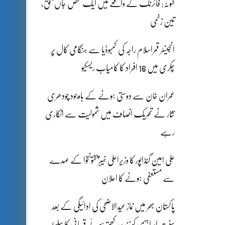
کہوٹہ: فائرنگ کے واقعے میں ایک شخص جاں بحق،
تین زخمی
انجینئر قمراسلام راجہ کی کمبوڈیا سے ہنگامی کال پر
چکری میں 16 افراد کا کامیاب ریسکیو
عمران خان سے دوستی ہونے کے باوجود چودھری
نثار نے تحریک انصاف میں شمولیت سے انکاری
رہے
علی امین گنڈاپور کا وزیراعلیٰ خیبرپختونخوا کے عہدے
سے مستعفی ہونے کا اعلان
پاکستان بھر میں نمازِ عیدالاضحی کی ادائیگی کے بعد
سنتِ ابراہیمی کو زندہ رکھتے ہوئے قربانی کا سلسلہ