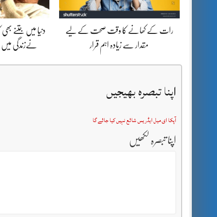
رات کے کھانے کا وقت صحت کے لیے
دنیا میں جتنے بھ
مقدار سے زیادہ اہم قرار
نےزندگی میں ب
اپنا تبصرہ بھیجیں
آپکا ای میل ایڈریس شائع نہیں کیا جائے گا
اپنا تبصرہ لکھیں