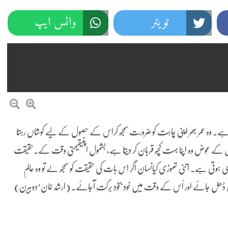
ٹویٹر
واٹس ایپ
ا ہے۔ وہ عمر بھر اپنی چاہت کو ضرورت سمجھ کراس کے حصول کے لیے کوشاں رہتا
اُس کے عوض وہ اپنا بہت کچھ قربان کر دیتا ہے، بشمول اپنیقیمتی وقت کے۔حقیقت
ہوتی ہے۔ اتنی تھوڑی کیانسان اگر اِس بات کی حقیقت کو سمجھ لے تو وہ عالمِ
 ڈھل جائے اور اُس کے وقت میں خود بخود برکت آجائے۔ (ارشد خان‘دوبیرن)