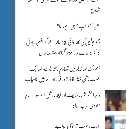
شروع
“یہ سسٹم اب نہیں چلے گا”
جہلم پولیس کی کارروائی،10 سالہ بچے کو جنسی زیادتی
کا نشانہ بنانے والا ملزم گرفتار،مقدمہ درج
جہلم رکشہ اور ٹریلر میں تصادم رکشہ ڈرائیور اور ایک
عورت زخمی ٹریلر کا ڈرائیور فرار ہونے میں کامیاب
وزیر اعظم شہباز شریف اور فیلڈ مارشل اہم دورے پر
سعودی عرب روانہ
غریب، غریب تر ہوتا جا رہا ہے