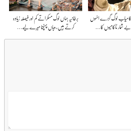
ی کامیاب لوگ گزرے انہوں
برطانیہ جہاں لوگ مسکراتے کم اور فیصلہ زیادہ
ے شمار ناکامیوں کا…
کرتے ہیں، وہاں پہنچنا میرے لیے…