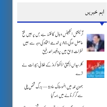
اہم خبریں
آرٹیفشل انٹلیجنس دجال کا فتنہ ہے جس پر ہمیں فتح
حاصل ہو گی،AI پر اندھے اعتماد کی وجہ سے ہمیں
خطرات لاحق ہیں پروفیسر احمد رفیق
کلرسیداں ڈکیتی‘ڈاکو1 کروڑ کے طلائی زیورات لے
اڑے
بھون نلہ میں افسوسناک حادثہ — بزرگ شخص پلی
سے گر کر نالے میں بہہ گیا