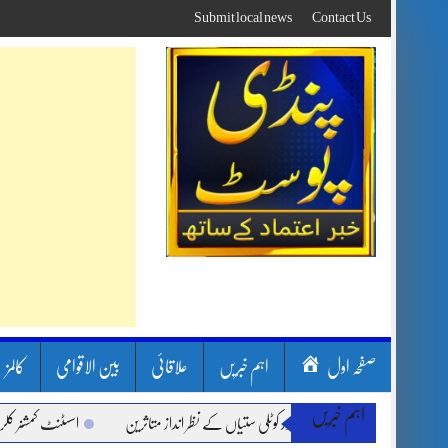
Skip
Submit local news
Contact Us
to
content
صفحہ اول
اہم خبریں
علاقائی
بین الاقوامی
کالمز
اہم خبریں
بارشیں، لینڈ سلائیڈنگ اور کوٹلی ستیاں کے نظر انداز متاثرین
اسسٹنٹ کمشنر کلرسیداں