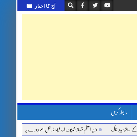
آج کا اخبار
رابطہ کریں
 سپردِ خاک
وزیر اعظم شہباز شریف اور فیلڈ مارشل اہم دورے پر سعودی عرب روانہ