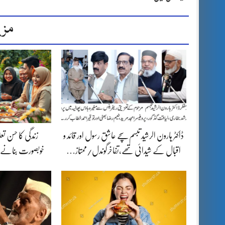
مزی
ڈاکٹر ہارون الرشید تبسم سچے عاشق رسول اور قائد و
زندگی کا حسن تع
اقبال کے شیدائی تھے،تفاخرگوندل/ممتاز…
خوبصورت بنانے