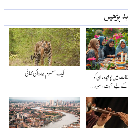
د پڑھیں
ایک معصوم تیندوا کی کہانی
لقات میں پوشیدہ, ان کو
 کے لیے محبت، صبر،…