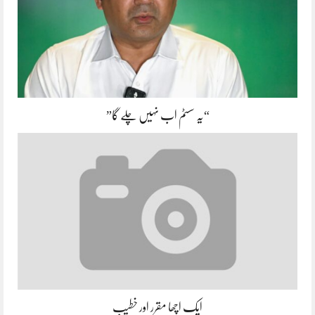
“یہ سسٹم اب نہیں چلے گا”
ایک اچھا مقرر اور خطیب