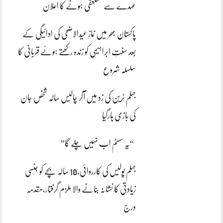
عہدے سے مستعفی ہونے کا اعلان
پاکستان بھر میں نمازِ عیدالاضحی کی ادائیگی کے
بعد سنتِ ابراہیمی کو زندہ رکھتے ہوئے قربانی کا
سلسلہ شروع
جہلم ٹرین کی زد میں آکر چالیس سالہ شخص جان
کی بازی ہارگیا
“یہ سسٹم اب نہیں چلے گا”
جہلم پولیس کی کارروائی،10 سالہ بچے کو جنسی
زیادتی کا نشانہ بنانے والا ملزم گرفتار،مقدمہ
درج