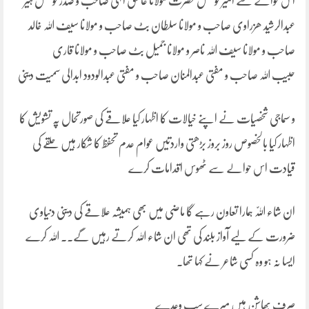
اس حوالے سے امیر کونسل حضرت مولانا عاشق الٰہی صاحب و صدر کونسل ہیر
عبدالرشید ھزراوی صاحب و مولانا سلطان بٹ صاحب و مولانا سیف اللہ خالد
صاحب و مولانا سیف اللہ ناصر و مولانا جمیل بٹ صاحب و مولانا قاری
حبیب اللہ صاحب و مفتی عبدالمنان صاحب و مفتی عبدالودود ابدالی سمیت دینی
و سماجی شخصیات نے اپنے خیالات کا اظہار کیا علاقے کی صورتحال پہ تشویش کا
اظہار کیا بالخصوص روز بروز بڑھتی واردتیں عوام عدم تحفظ کا شکار ہیں حلقے کی
قیادت اس حوالے سے ٹھوس اقدامات کرے
ان شاء اللّٰہ ہمارا تعاون رہے گا ماضی میں بھی ہمیشہ علاقے کی دینی دنیاوی
ضرورت کے لیے آواز بلند کی تھی ان شاء اللہ کرتے رہیں گے۔. اللہ کرے
ایسا نہ ہو وہ کسی شاعر نے کہا تھا۔
صرف بھاشن ہیں میرے سب وعدے