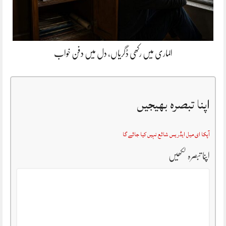
الماری میں رکھی ڈگریاں، دل میں دفن خواب
اپنا تبصرہ بھیجیں
آپکا ای میل ایڈریس شائع نہیں کیا جائے گا
اپنا تبصرہ لکھیں