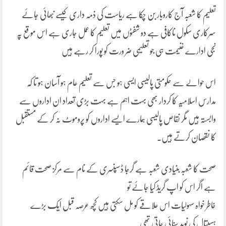
تعلیم کا شعبہ آج کاروبار بن چکا ہے ریاست کی ذمہ داری کیسے نبھائی جائے
سرکاری سکول ناکافی ہے دو شفٹوں میں تعلیم کا عمل جاری ہے اس موقع پہ
نجی ادارے غنیمت ہی جو تعلیمی ضر ورت کو پورا کر رہے ہیں
اس حوالے سے حکومتی پالیسی ایسی ہو جس سے تعلیم عام ہو آسان ہو تا کہ
مدارس اسلامیہ کا کردار بھی بہت اہم ہے بہت بڑی تعداد ان اداروں سے
وابستہ ہیں مگر نقاص پالیسی ہمارے ایسے اداروں کو پروموٹ نہ کر کے مستقبل
کا نقصان کرتے ہیں۔
صحت کا شعبہ بنیادی شعبہ ہے گرجا ڈسپنسری کے نام سے مرکز صحت قائم
ہے اگر اس کو اپ گریڈ کیا جائے تو
خاطر خواہ سہولیات اس علاقے کو مل سکتی ہیں کچھ عرصہ قبل ایک بڑے
ہسپتال کی نوید سنائی جاتی تھی