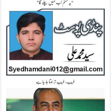
“یہ سسٹم اب نہیں چلے گا”
غریب، غریب تر ہوتا جا رہا ہے