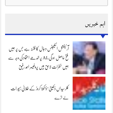
اہم خبریں
آرٹیفشل انٹلیجنس دجال کا فتنہ ہے جس پر ہمیں
فتح حاصل ہو گی،AI پر اندھے اعتماد کی وجہ سے
ہمیں خطرات لاحق ہیں پروفیسر احمد رفیق
کلرسیداں ڈکیتی‘ڈاکو1 کروڑ کے طلائی زیورات
لے اڑے