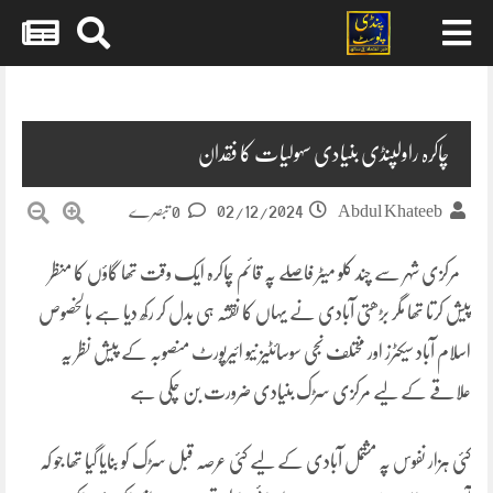
Skip
to
content
چاکرہ راولپنڈی بنیادی سہولیات کا فقدان
02/12/2024
Abdul Khateeb
0 تبصرے
مرکزی شہر سے چند کلو میٹر فاصلے پہ قائم چاکرہ ایک وقت تھا گاؤں کا منظر
پیش کرتا تھا مگر بڑھتی آبادی نے یہاں کا نقشہ ہی بدل کر رکھ دیا ہے بالخصوص
اسلام آباد سیکٹرز اور مختلف نجی سوسائٹیز نیو ائیرپورٹ منصوبہ کے پیش نظر یہ
علاقے کے لیے مرکزی سڑک بنیادی ضرورت بن چکی ہے
کئی ہزار نفوس پہ مشتمل آبادی کے لیے کئی عرصہ قبل سڑک کو بنایا گیا تھا جو کہ