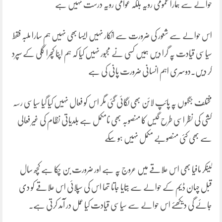
حوالے سے ہمارا عمومی رویہ بلکہ عوامی رویہ درست نہیں ہے
اس حوالے سے شعور کی ضرورت سے انکار نہیں ایسا بھی نہیں ہم سارا ملبہ فقط
سیاسی قیادت پہ گرا دیں ہمیں کسی نے مجبور نہیں کیا کہ ہم اپنا کچرا گلی کے سپرد
کر دیں۔دوسری اہم انسانی ضرورت پانی کی ہے
مختلف جگہوں پہ پائپ لائن بھی لگائی گئی مگر اس کو فعال نہیں کیا گیا سیاسی رسہ
کشی کی نظر اسی طرح گیس کا منصوبہ بھی نامکمل ہے بلدیاتی نظام کی غیر فعالی
سے بھی کئی منصوبے مکمل نہیں ہو سکے
ٹینکر مافیا بھی اس علاقے میں عروج پہ ہے اور ضرورت بن چکا ہے کچھ سال
قبل چہان ڈیم کے حوالے سے بتایا جاتا تھا اس کی سپلائی اس علاقے کو دی
جائے گی دیکھئے اس حوالے سے سیاسی قیادت کیا عمل در آمد کرتی ہے۔