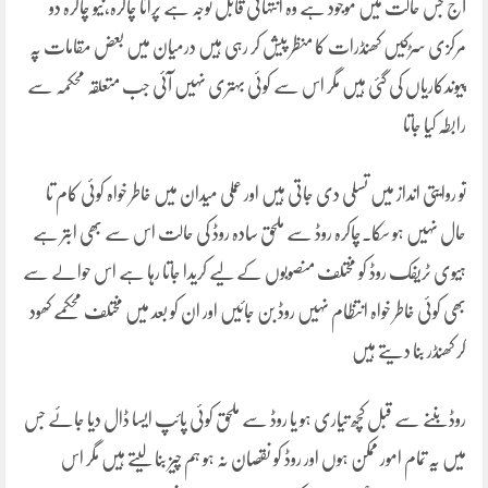
آج جس حالت میں موجود ہے وہ انتہائی قابل توجہ ہے پرانا چاکرہ،نیو چاکرہ دو
مرکزی سڑکیں کھنڈرات کا منظر پیش کر رہی ہیں درمیان میں بعض مقامات پہ
پیوندکاریاں کی گئی ہیں مگر اس سے کوئی بہتری نہیں آئی جب متعلقہ محکمہ سے
رابطہ کیا جاتا
تو روایتی انداز میں تسلی دی جاتی ہیں اور عملی میدان میں خاطر خواہ کوئی کام تا
حال نہیں ہو سکا۔چاکرہ روڈ سے ملحق سادہ روڈ کی حالت اس سے بھی ابتر ہے
ہیوی ٹریفک روڈ کو مختلف منصوبوں کے لیے کریدا جاتا رہا ہے اس حوالے سے
بھی کوئی خاطر خواہ انتظام نہیں روڈ بن جائیں اور ان کو بعد میں مختلف محکمے کھود
کر کھنڈر بنا دیتے ہیں
روڈ بننے سے قبل کچھ تیاری ہو یا روڈ سے ملحق کوئی پائپ ایسا ڈال دیا جائے جس
میں یہ تمام امور ممکن ہوں اور روڈ کو نقصان نہ ہو ہم چیز بنا لیتے ہیں مگر اس