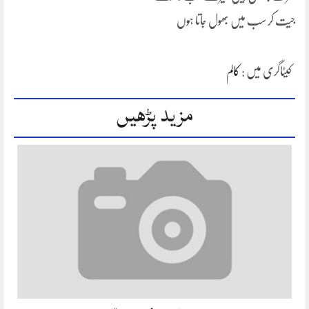
جیت کر سب میں بھول جاتا ہوں
کیٹاگری میں :
کالم
مزید پڑھیں