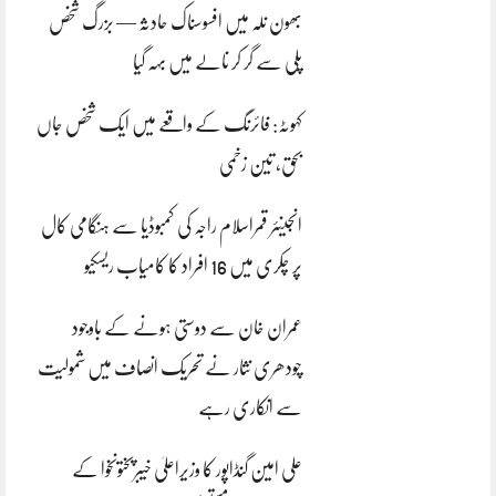
بھون نلہ میں افسوسناک حادثہ — بزرگ شخص
پلی سے گر کر نالے میں بہہ گیا
کہوٹہ: فائرنگ کے واقعے میں ایک شخص جاں
بحق، تین زخمی
انجینئر قمراسلام راجہ کی کمبوڈیا سے ہنگامی کال
پر چکری میں 16 افراد کا کامیاب ریسکیو
عمران خان سے دوستی ہونے کے باوجود
چودھری نثار نے تحریک انصاف میں شمولیت
سے انکاری رہے
علی امین گنڈاپور کا وزیراعلیٰ خیبرپختونخوا کے