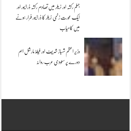
جہلم رکشہ اور ٹریلر میں تصادم رکشہ ڈرائیور اور
ایک عورت زخمی ٹریلر کا ڈرائیور فرار ہونے
میں کامیاب
وزیر اعظم شہباز شریف اور فیلڈ مارشل اہم
دورے پر سعودی عرب روانہ