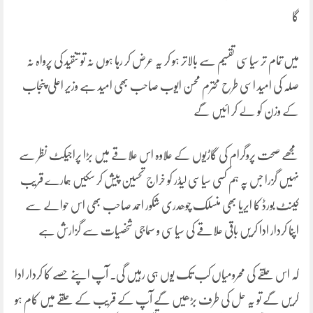
گا
میں تمام تر سیاسی تقسیم سے بالاتر ہو کر یہ عرض کر رہا ہوں نہ تو تنقید کی پرواہ نہ
صلہ کی امید اسی طرح محترم محسن ایوب صاحب بھی امید ہے وزیر اعلی پنجاب
کے وزن کو لے کر ائیں گے
مجھے صحت پروگرام کی گاڑیوں کے علاوہ اس علاقے میں بڑا پراجیکٹ نظر سے
نہیں گزرا جس پہ ہم کسی سیاسی لیڈر کو خراج تحسین پیش کر سکیں ہمارے قریب
کینٹ بورڈ کا ایریا بھی منسلک چوھدری شکور احمد صاحب بھی اس حوالے سے
اپنا کردار ادا کریں باقی علاقے کی سیاسی و سماجی شخصیات سے گزارش ہے
کہ اس حلقے کی محرومیاں کب تک یوں ہی رہیں گی۔ آپ اپنے حصے کا کردار ادا
کریں گے تو یہ حل کی طرف بڑھیں گے آپ کے قریب کے حلقے میں کام ہو