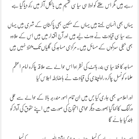
رہے ہیں مگر اس حلقے کو اولا ہی سیاسی تقسیم میں بالکل آخر میں رکھ دیا گیا ہے
یہاں بھی انسان بستے ہیں یہاں کے مکین بھی پاکستان کے شہری ہیں یہاں
سے سیاسی قیادت نے ووٹ لیے ہیں اور آج اقتدار میں ہیں اس کے علاوہ
بھی بجلی سڑکوں کے مسائل ہیں۔مرکزی مساجد کی گلیاں تک پختہ نہیں ہیں
مساجد کا فنڈ سیاسی بندر بانٹ کی نظر ہوا اس حوالے سے علاقہ چاکرہ امام اعظم
علماء کونسل چاکرہ راولپنڈی کی قیادت نے باضابطہ اجلاس کیا
اور اعلامیہ بھی جاری کیا جس میں ان تمام امور مندرجہ بالا کے حوالے سے عملی
ورکنگ کا کہا گیا بصورت دیگر عوامی احتجاج کی صورت میں اپنے حقوق کی آواز کو
بلند کیا جائے گا