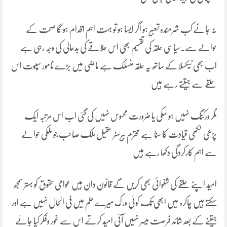
نہ جانے کب شرمندہ تعبیر ہو اگر ایسا ہو تو بہت اہم اقدام ہو گا صحت کے
حوالے سے۔سیاسی حلقہ کی تقسیم بھی اس علاقے کی بدحالی کی وجہ رہی ہے
اب بھی ٹیکسلا کے ساتھ یہ حلقہ منسلک ہے ماضی میں بڑے نامور سپوت اس
حلقے سے جیتتے رہے ہیں
مگر ورکنگ نہیں ہو سکی یا ضرورت محسوس نہیں کی گئی اب اس مرتبہ ایک
پڑھی لکھی قیادت کا سنا ہے محترم بیرسٹر عقیل ملک صاحب جو ملکی حوالے
سے اہم کارکردگی دکھا رہے ہیں
امید اپنے حلقے کی شنوائی بھی کریں گے قانون دان ہیں عوامی حقوق کو بہتر سمجھ
سکتے ہیں چاکرہ میں ابھی تک کوئی ورک میرے علم میں فی الحال نہیں ہے اور
جیتنے کے بعد شائد فرصت میسر نہیں آئی امید کرتے اس سے غور وفکر کیا جائے