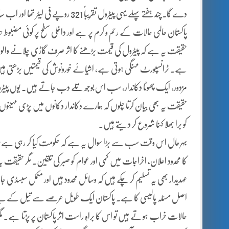
دے گا۔چند ہفتے پہلے یہی پیٹرول تقریب
پاکستان عالمی حالات کے رحم و کرم پر ہے اور داخلی سطح پر کوئی مضبوط ح
حقیقت یہ ہے کہ پیٹرول کی قیمت بڑھنے کا اثر صرف گاڑی چلانے والوں تک
ہے۔ ٹرانسپورٹ مہنگی ہوتی ہے، اشیائے خورونوش کی قیمتیں بڑھتی ہی
مزدور، ایک چھوٹا دکاندار، سب اس بوجھ تلے دب جاتے ہیں۔ یوں پیٹر
حقیقت یہ بھی بیان کرتا چلوں کہ ہمارے دکاندار دکانوں میں پڑی مہینوں 
کو برا بھلا کہنا شروع کر دیتے ہیں۔
بہرحال اس وقت سب سے بڑا سوال یہ ہے کہ حکومت کیا کر رہی ہے؟
کا محدود اعلان، اخراجات میں کمی اور عوام کو صبر کی تلقین۔ مگر حقیقت 
عہدیدار بھی یہ تسلیم کر چکے ہیں کہ وسائل محدود ہیں اور مکمل سبسڈی ج
اصل مسئلہ پالیسی کا ہے۔ پاکستان ایک طویل عرصے سے تیل کے لیے بیرو
حالات خراب ہوتے ہیں تو اس کا براہِ راست اثر پاکستان پر پڑتا ہے۔ مگر