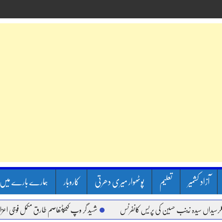
آزاد کشمیر
تعلیم
پوٹھوار میری دھرتی
کاروبار
ہمارے بارے میں
سیدہ زینب حسین کی پریس کانفرنس
شہید گر وپ کیپٹنعاصم طارق مکمل فوجی اعزاز کے ساتھ 