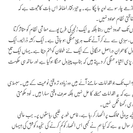
اً 321 روپے فی لیٹر تھا اور اب ساڑھے چار سو سے اوپر جا چکا ہے۔یہ تیز رفتار اضافہ اس بات کا ثبوت ہے کہ
فاظتی نظام موجود نہیں۔
 محدود نہیں رہتا بلکہ یہ ایک زنجیر کی طرح پورے معاشی نظام کو متاثر کرتا
ں، سبزی سے لے کر آٹے تک ہر چیز مہنگی ہو جاتی ہے۔ ایک رکشہ ڈرائیور، ایک
ول کا بحران دراصل مہنگائی کے ایک نئے طوفان کو جنم دیتا ہے۔یہاں ایک تلخ
پڑی اشیاء مہنگی کر دیتے ہیں کہ جناب پیٹرول مہنگا ہو گیا ہے اور ساتھ ہی حکومت
 اب تک جو اقدامات سامنے آئے ہیں وہ زیادہ تر وقتی نوعیت کے ہیں۔سبسڈی
یہ ہے کہ یہ اقدامات مسئلے کا حل نہیں بلکہ صرف وقتی سہارا ہیں۔ خود حکومتی
اری رکھنا ممکن نہیں۔
نی ممالک پر انحصار کر رہا ہے، خاص طور پر خلیجی ریاستوں پر۔ جب عالمی
 سوال یہ ہے کہ کیا ہم نے کبھی اس انحصار کو کم کرنے کی سنجیدہ کوشش کی؟یہاں