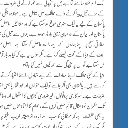
ایک اہم نکتہ سامنے آتا ہے جس پر سنجیدگی سے غور کرنے کی ضرورت ہ
کے بڑے تیل پیدا کرنے والے ممالک میں شامل ہے۔ موجودہ جنگی صور
پاکستان کے لیے یہ ایک سنہری موقع ہو سکتا ہے کہ وہ سستا تیل حاص
پاکستان اور ایران کے درمیان زمینی بارڈر موجود ہے، جہاں سے تیل کی ت
سفارتی سطح پر اپنے جہازوں کے لیے راستہ حاصل کر سکتا ہے۔ اصل مسئل
ایف کے دباؤ کے تحت فیصلے کرتا ہے۔ مگر سوال یہ ہے کہ کیا ہر بار قومی مف
مل سکتا ہے تو اس پر سنجیدگی سے غور کیوں نہیں کیا جاتا؟
دنیا کے کئی ممالک اپنے مفادات کے لیے متبادل راستے اختیار کرتے ہیں
کر رہے ہیں۔ پاکستان بھی اگر چاہے تو ایک متوازن اور خود مختار پالیسی 
ضرورت ہے۔ سرکاری پروٹوکول، غیر ضروری گاڑیوں کا استعمال اور وسائ
تک حکمران خود مثال قائم نہیں کریں گے، عوام کا اعتماد بحال نہیں ہو 
یہ بھی حقیقت ہے کہ مہنگائی کا سب سے زیادہ اثر ہمیشہ غریب طبقے پ
مگر ایک غریب کے لیے یہ زندگی اور موت کا مسئلہ بن جاتا ہے۔آخر میں ی