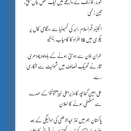
کہوٹہ: فائرنگ کے واقعے میں ایک شخص جاں بحق،
تین زخمی
انجینئر قمراسلام راجہ کی کمبوڈیا سے ہنگامی کال پر
چکری میں 16 افراد کا کامیاب ریسکیو
عمران خان سے دوستی ہونے کے باوجود چودھری
نثار نے تحریک انصاف میں شمولیت سے انکاری
رہے
علی امین گنڈاپور کا وزیراعلیٰ خیبرپختونخوا کے عہدے
سے مستعفی ہونے کا اعلان
پاکستان بھر میں نمازِ عیدالاضحی کی ادائیگی کے بعد
سنتِ ابراہیمی کو زندہ رکھتے ہوئے قربانی کا سلسلہ