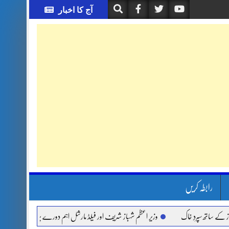
آج کا اخبار
رابطہ کریں
سپردِ خاک
وزیر اعظم شہباز شریف اور فیلڈ مارشل اہم دورے پر سعودی عرب روانہ