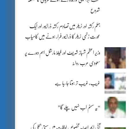
شروع
جہلم رکشہ اور ٹریلر میں تصادم رکشہ ڈرائیور اور ایک
عورت زخمی ٹریلر کا ڈرائیور فرار ہونے میں کامیاب
وزیر اعظم شہباز شریف اور فیلڈ مارشل اہم دورے پر
سعودی عرب روانہ
غریب، غریب تر ہوتا جا رہا ہے
“یہ سسٹم اب نہیں چلے گا”
آئی ایم ایف مخصوص اوقات میں سستی بجلی کی