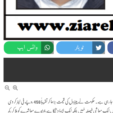
ٹویٹر
واٹس ایپ
پاکستان میں پیٹرول کی قیمت ایک بار پھر عام آدمی کی پہنچ سے دور ہوتی جا رہی ہے۔ حکومت نے پیٹرول کی قیمت بڑھا کر تقریباً 458 روپے فی لیٹر کر دی
 ایک معاشی فیصلہ نہیں بلکہ ایک ایسا دھچکا ہے جو پورے معاشرے کو ہلا کر رکھ