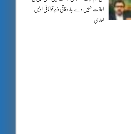
اجازت نہیں دے رہا، وفاقی وزیر توانائی اویس
لغاری