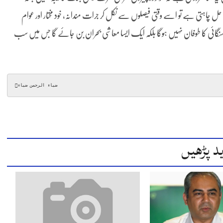
ل چاہتی ہے تو اسے وقتی فیصلوں سے نکل کر جرات مندانہ، خود مختار اور عوام
 مہنگائی کا طوفان نہیں ہوگا بلکہ ایک ایسا معاشی بحران بن جائے گا جس میں سب
ضیاء الرحمن ضیاءؔ
د پڑھیں