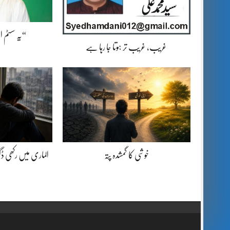
“یہ سسٹم 
غریب، غریب تر ہوتا جا رہا ہے
خوشی کا گمشدہ پتہ
الماری میں رکھی 