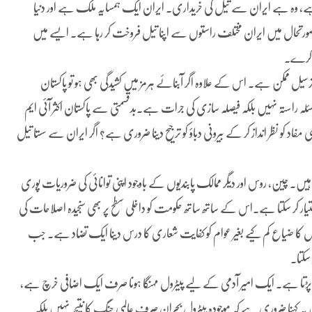
ے، وہ ہے ایران سے تیل کی خریداری۔ ایران ایک ہمسایہ ملک ہے اور دنیا
تحال میں ایران مختلف راستوں سے اپنا تیل فروخت کر رہا ہے۔ ایسے میں
ل کرے۔
رسیل ممکن ہے۔ اس کے علاوہ اگر آبنائے ہرمز میں کشیدگی بھی ہو تو پاکستان
ہ راستہ نہیں بلکہ فیصلہ سازی کی جرات ہے۔بدقسمتی سے پاکستان اکثر آئی ایم
اد کو نظر انداز کر کے بیرونی دباؤ کو ترجیح دینا ضروری ہے؟ اگر ایران سے سستا تیل
۔ چین، روس اور دیگر ممالک پابندیوں کے باوجود اپنی توانائی کی ضروریات پوری
اختیار کر سکتا ہے۔اس کے ساتھ ساتھ حکومت کو داخلی سطح پر بھی سنجیدہ اصلاحات کی
ل کا ضیاع کم کیے بغیر عوام کو کفایت شعاری کا درس دینا ایک تضاد ہے۔ جب
سکتا۔
ر پڑتا ہے۔ ایک امیر آدمی کے لیے پیٹرول مہنگا ہونا صرف ایک اضافی خرچ ہے،
ہ کہنا ضروری ہے کہ موجودہ پیٹرول بحران صرف عالمی جنگ کا نتیجہ نہیں بلکہ