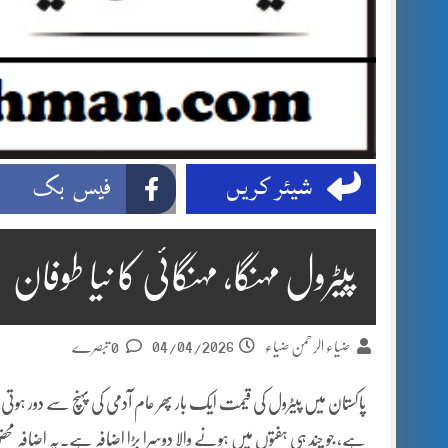
شیئر کریں
فیس بک
پیٹرول مہنگا، مہنگائی کا نیا طوفان
04/04/2026
ضیاء الرحمن ضیاء
0 تبصرے
ہے، جو چند ہی ہفتوں میں ہونے والا دوسرا بڑا اضافہ ہے۔یہ اضافہ محض