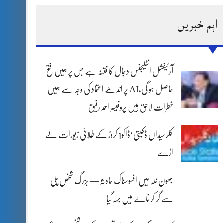
اہم خبریں
آرٹیفشل انٹلیجنس دجال کا فتنہ ہے جس پر ہمیں فتح
حاصل ہو گی،AI پر اندھے اعتماد کی وجہ سے ہمیں
خطرات لاحق ہیں پروفیسر احمد رفیق
کلرسیداں ڈکیتی‘ڈاکو1 کروڑ کے طلائی زیورات لے
اڑے
بھون نلہ میں افسوسناک حادثہ — بزرگ شخص پلی
سے گر کر نالے میں بہہ گیا