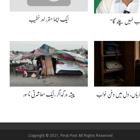
ایک اچھا مقرر اور خطیب
اب نہیں چلے گا”
ڈگریاں، دل میں دفن خواب
پیشہ ور گداگر ،ایک معاشرتی ناسور
Copyright © 2021, Pindi Post All Rights Reserved.