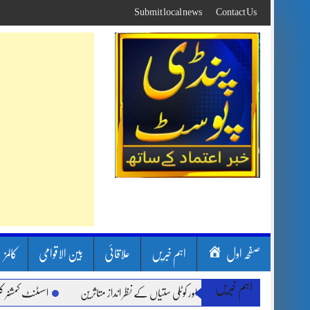
Skip
Submit local news
Contact Us
to
content
صفحہ اول
اہم خبریں
علاقائی
بین الاقوامی
کالمز
اہم خبریں
ارشیں، لینڈ سلائیڈنگ اور کوٹلی ستیاں کے نظر انداز متاثرین
اسسٹنٹ کمشنر کلرسیداں 