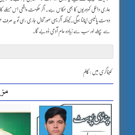
ہماری داخلی کمزوریوں کا بھی عکاس ہے۔ اگر حکومت واقعی اس مسئلے کا ح
دوست پالیسی اپنانا ہوگی۔کیونکہ اگر یہی صورتحال جاری رہی تو یہ صرف
سے پہلے اور سب سے زیادہ عام آدمی ڈوبے گا۔
کیٹاگری میں :
کالم
مزی