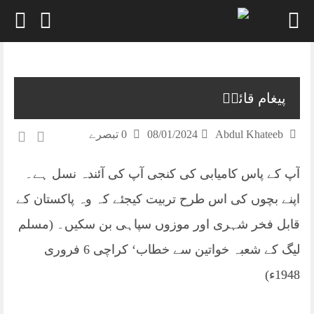
Skip
to
content
پیغام قائدؒ
Abdul Khateeb
08/01/2024
0 تبصرے
آپ کے پاس کامیابی کی کنجی آپ کی آئندہ نسل ہے۔
اپنے بچوں کی اس طرح تربیت کیجئے کہ وہ پاکستان کے
قابل فخر شہری اور موزوں سپاہی بن سکیں۔ (مسلم
لیگ کے شعبہ خواتین سے خطاب‘ کراچی 6 فروری
1948ء)