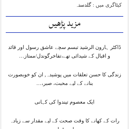
کیٹاگری میں :
گلدستہ
مزید پڑھیں
ڈاکٹر ہارون الرشید تبسم سچے عاشق رسول اور قائد
و اقبال کے شیدائی تھے،تفاخرگوندل/ممتاز…
زندگی کا حسن تعلقات میں پوشیدہ, ان کو خوبصورت
بنانے کے لیے محبت، صبر،…
ایک معصوم تیندوا کی کہانی
رات کے کھانے کا وقت صحت کے لیے مقدار سے زیادہ