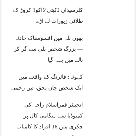
کلرسیداں ڈکیتی‘ڈاکو1 کروڑ کے
طلائی زیورات لے اڑے
بھون نلہ میں افسوسناک حادثہ
— بزرگ شخص پلی سے گر کر
نالے میں بہہ گیا
کہوٹہ: فائرنگ کے واقعے میں
ایک شخص جاں بحق، تین زخمی
انجینئر قمراسلام راجہ کی
کمبوڈیا سے ہنگامی کال پر
چکری میں 16 افراد کا کامیاب