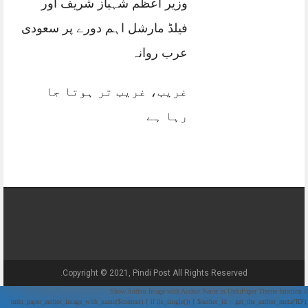
وزیر اعظم شہباز شریف اور
فیلڈ مارشل اہم دورے پر سعودی
عرب روانہ
غریب، غریب تر ہوتا جا
رہا ہے
Copyright © 2021, Pindi Post All Rights Reserved.
// Show Author Image with Author Name in UrduPaper Theme function
urdu_paper_author_image_with_name($content) { if (is_single()) { $author_id = get_the_author_meta('ID');