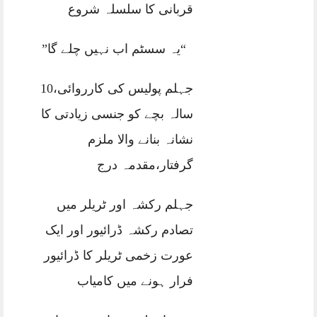
قربانی کا سلسلہ شروع
“یہ سسٹم اب نہیں چلے گا”
جہلم پولیس کی کارروائی،10
سالہ بچے کو جنسی زیادتی کا
نشانہ بنانے والا ملزم
گرفتار،مقدمہ درج
جہلم رکشہ اور ٹریلر میں
تصادم رکشہ ڈرائیور اور ایک
عورت زخمی ٹریلر کا ڈرائیور
فرار ہونے میں کامیاب