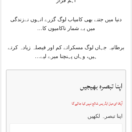
اہم قرار
دنیا میں جتنے بھی کامیاب لوگ گزرے انہوں نےزندگی
میں بے شمار ناکامیوں کا…
برطانیہ جہاں لوگ مسکراتے کم اور فیصلہ زیادہ کرتے
ہیں، وہاں پہنچنا میرے لیے…
اپنا تبصرہ بھیجیں
آپکا ای میل ایڈریس شائع نہیں کیا جائے گا
اپنا تبصرہ لکھیں