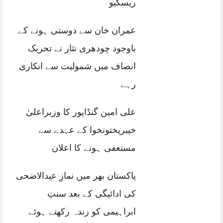
ریسکیو
عمران خان سے دوستی ہونے کے
باوجود چودھری نثار نے تحریک
انصاف میں شمولیت سے انکاری
رہے
علی امین گنڈاپور کا وزیراعلیٰ
خیبرپختونخوا کے عہدے سے
مستعفی ہونے کا اعلان
پاکستان بھر میں نمازِ عیدالاضحی
کی ادائیگی کے بعد سنتِ
ابراہیمی کو زندہ رکھتے ہوئے