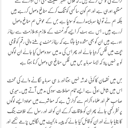
کرانے کی کوشش کرتے ہیں۔کہ فلاں معتبر شخصیت بھی اس ادارے سے
مستفید ہورہی ہے اور ہم کون سا کسی کو تنگ کرکے منافع وصول کررہے ہیں
بلکہ ہم نے تو اپنا سرمایہدارے کو سونپا ہے جس کے عوض ہم منافع وصول
کررہے ہیں۔ اس سے ہٹ کر ایسے گورنمنٹ کے ملازم جو ملازمت سے ریٹائر
ہو رہے ہیں ان کو بھی مشورہ دیا جاتا ہے کہ ریٹائرمنٹ پر ملنے والی رقم کو قومی
بچت میں فکس کردیا جائے اور پھر اس کی مد میں سود وصول کیا جائے ان لوگوں
کو یہ نہیں پتہ کہ ایسا سرمایہ جس میں فکس منافع ہی وصول کرنا ہوتا ہے
جس میں نقصان کا کوئی خدشہ نہیں ہوتا اور نہ ہی سرمایہ لگانے والے کی محنت
اس میں شامل ہوتی ہے ایسے تمام معاملات سود کی مد میں آتے ہیں۔میری
صاحب علم اور علماء اکرام سے گزارش ہے کہ معاشرے میں موجود ایسے لوگوں
پر نظر رکھی جائے پھر ان کو ملاقات کرکے ان کو اللہ اور رسول کے خلاف جنگ
کا بتایا جائے اور ان کو قائل کیا جائے کہ پیسہ مارکیٹ میں لگائیں پڑھے لکھے اور