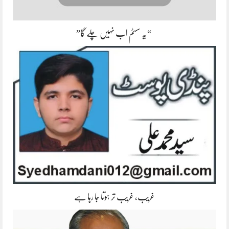
“یہ سسٹم اب نہیں چلے گا”
غریب، غریب تر ہوتا جا رہا ہے