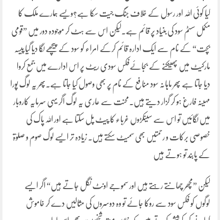
کیا کوئی اللہ اور رسول کے خلاف جنگ جیت سکا ہے؟ویسے ہمارے ملک کا
مکمل سسٹم سود کی بنیاد پر قائم ہے۔لیکن اس سے ہٹ کر موجودہ دور میں ”قومی
بچت“ کے نام سے ایک ادارہ قائم کرکے امراء کو سود کے پیچھے لگا دیا گیا پیسہ
مارکیٹ میں پھینکنے کے بجائےفکس سودی ریٹ پر اس ادارے میں جمع کروا
دیا جاتا ہے پھر ماہانہ سود منافع کے نام پر بھی وصول کیا جاتا ہے۔پھر یہ لوگ پورا
مہینہ فارغ ہو کر گزار دیتے ہیں۔محنت سے عاری یہ لوگ اگر یہی سرمایہ کاروبار
میں لگائیں تو اس سے سینکڑوں غرباء کا پیٹ پل سکتا ہے اور اللہ پاک کی
خصوصی برکات و رحمتیں بھی سمیٹ سکتے ہیں۔ زیادہ تر ایسے لوگ صوم و صلوٰۃ
کے پابند تو ہوتے ہیں
لیکن ”مچھر چھانتے رہتے ہیں اور سموجے اونٹ نگل جاتے ہیں“ اگر ایسے
لوگوں کو فکس سود سے روکا جائے تو وہ دوسروں کی مثالیں دے کر خاموش