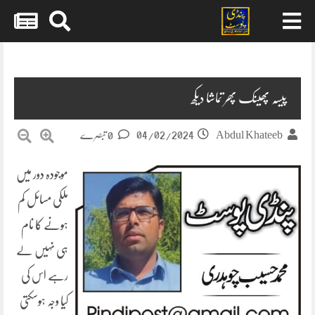
Skip
to
content
پیسہ پھینک پھر تماشا دیکھ
04/02/2024
Abdul Khateeb
0 تبصرے
موجودہ دور میں
ملکی مسائل کم
ہونے کا نام
ہی نہیں لے
رہے اس کی
کیا وجہ ہوسکتی