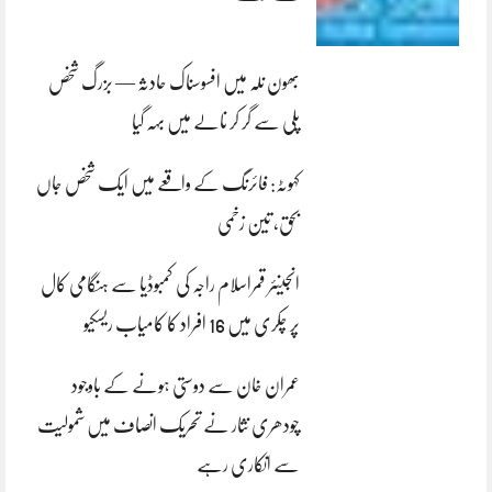
بھون نلہ میں افسوسناک حادثہ — بزرگ شخص
پلی سے گر کر نالے میں بہہ گیا
کہوٹہ: فائرنگ کے واقعے میں ایک شخص جاں
بحق، تین زخمی
انجینئر قمراسلام راجہ کی کمبوڈیا سے ہنگامی کال
پر چکری میں 16 افراد کا کامیاب ریسکیو
عمران خان سے دوستی ہونے کے باوجود
چودھری نثار نے تحریک انصاف میں شمولیت
سے انکاری رہے