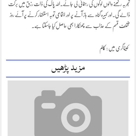
تجربہ رکھنے والوں لوگوں کی رہنمائی لی جائے۔اللہ پاک کی ذات رزق میں برکت
ڈالے گی۔اور کبیرہ گناہ سے باز آنے پر اور اجتماعی توبہ استغفار کرنے پر آئے روز
مختلف قسم کے عذاب سے چھٹکارا بھی حاصل کیا جاسکتا ہے۔
کیٹاگری میں :
کالم
مزید پڑھیں