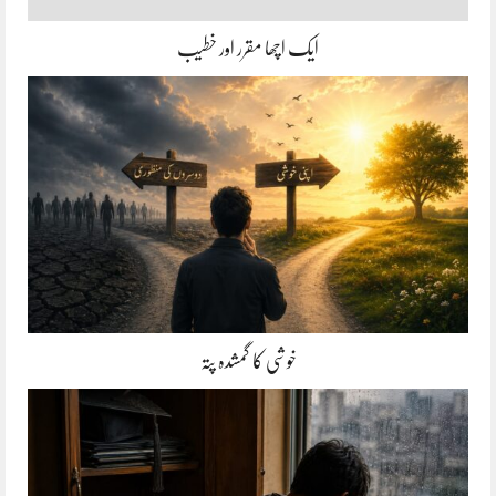
ایک اچھا مقرر اور خطیب
خوشی کا گمشدہ پتہ