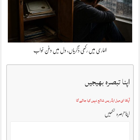
الماری میں رکھی ڈگریاں، دل میں دفن خواب
اپنا تبصرہ بھیجیں
آپکا ای میل ایڈریس شائع نہیں کیا جائے گا
اپنا تبصرہ لکھیں