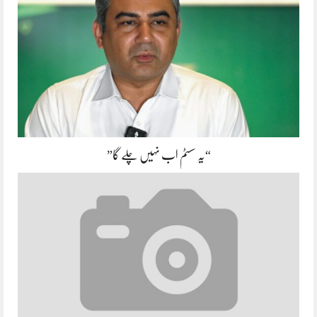
“یہ سسٹم اب نہیں چلے گا”