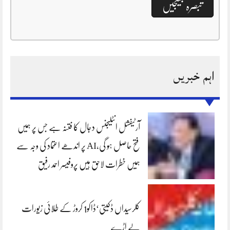
اہم خبریں
آرٹیفشل انٹلیجنس دجال کا فتنہ ہے جس پر ہمیں
فتح حاصل ہو گی،AI پر اندھے اعتماد کی وجہ سے
ہمیں خطرات لاحق ہیں پروفیسر احمد رفیق
کلرسیداں ڈکیتی‘ڈاکو1 کروڑ کے طلائی زیورات
لے اڑے