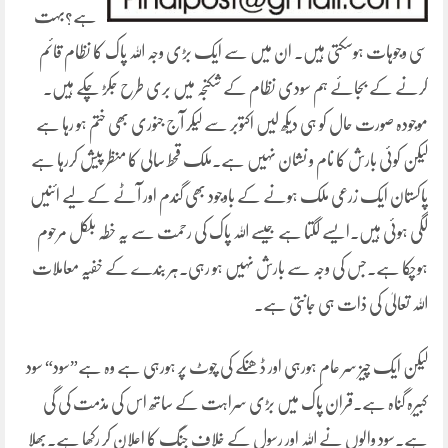
ہے؟بہت
سی وجوہات ہوسکتی ہیں۔ ان میں سے ایک بڑی وجہ اللہ پاک کا نظام قائم
کرنے کے بجائے ہم سودی نظام کے شکنجہ میں بری طرح جکڑ چکے ہیں۔
موجودہ صورت حال کو ہی دیکھ لیں اکتوبر سے لیکر آج جنوری بھی ختم ہو رہا ہے
لیکن کوئی بارش کا نام و نشان نہیں ہے۔ملک قحط سالی کا منظر پیش کررہا ہے
پاکستان ایک زرعی ملک ہونے کے باوجود بھی گندم اور آٹے کے لیے ائنیں
لگی ہوئی ہیں۔ایسے لگتا ہے جیسے اللہ پاک کی رحمت سے یہ خطہ بلکل مرحوم
ہوچکا ہے۔جس کی وجہ سے بارش نہیں ہو رہی۔ہر بندے کے خفیہ معاملات
اللہ تعالیٰ کی ذات ہی جانتی ہے۔
لیکن ایک چیز سر عام ہورہی اور ڈھنکے کی چوٹ پر ہورہی ہے وہ ہے”سود“ سود
کبیرہ گناہ ہے۔قران پاک میں بڑی سراہت کے ساتھ اس کی مذمت کی گی
ہے۔سود والوں نے اللہ اور رسول کے خلاف جنگ کا اعلان کر رکھا ہے۔بھلا