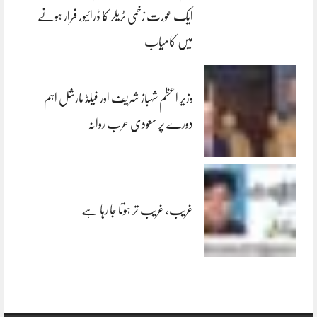
ایک عورت زخمی ٹریلر کا ڈرائیور فرار ہونے
میں کامیاب
وزیر اعظم شہباز شریف اور فیلڈ مارشل اہم
دورے پر سعودی عرب روانہ
غریب، غریب تر ہوتا جا رہا ہے