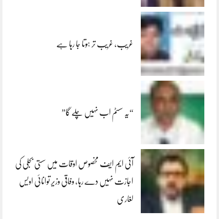
غریب، غریب تر ہوتا جا رہا ہے
“یہ سسٹم اب نہیں چلے گا”
آئی ایم ایف مخصوص اوقات میں سستی بجلی کی
اجازت نہیں دے رہا، وفاقی وزیر توانائی اویس
لغاری