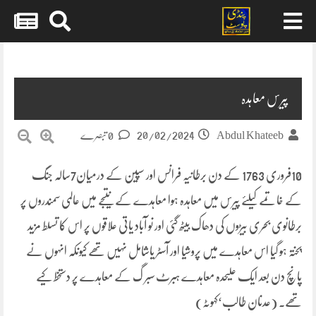
Skip
to
content
پیرس معاہدہ
20/02/2024
Abdul Khateeb
0 تبصرے
10فروری 1763 کے دن برطانیہ فرانس اور سپین کے درمیان7سالہ جنگ
کے خاتمے کیلئے پیرس میں معاہدہ ہوا معاہدے کے نتیجے میں عالمی سمندروں پر
برطانوی بحری بیڑوں کی دھاک بیٹھ گئی اور نو آباد یاتی علاقوں پر اس کا تسلط مزید
پختہ ہو گیا اس معاہدے میں پروشیا اور آسٹر یاشامل نہیں تھے کیونکہ انہوں نے
پانچ دن بعد ایک علیحدہ معاہدے ہبرٹ سبر گ کے معاہدے پر دستخط کیے
تھے۔ (عدنان طالب‘کہوٹہ)