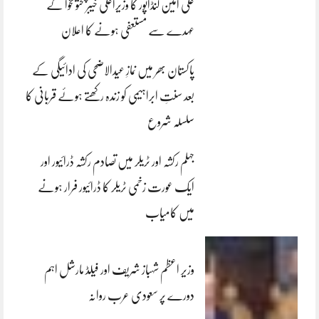
علی امین گنڈاپور کا وزیراعلیٰ خیبرپختونخوا کے
عہدے سے مستعفی ہونے کا اعلان
پاکستان بھر میں نمازِ عیدالاضحی کی ادائیگی کے
بعد سنتِ ابراہیمی کو زندہ رکھتے ہوئے قربانی کا
سلسلہ شروع
جہلم رکشہ اور ٹریلر میں تصادم رکشہ ڈرائیور اور
ایک عورت زخمی ٹریلر کا ڈرائیور فرار ہونے
میں کامیاب
وزیر اعظم شہباز شریف اور فیلڈ مارشل اہم
دورے پر سعودی عرب روانہ