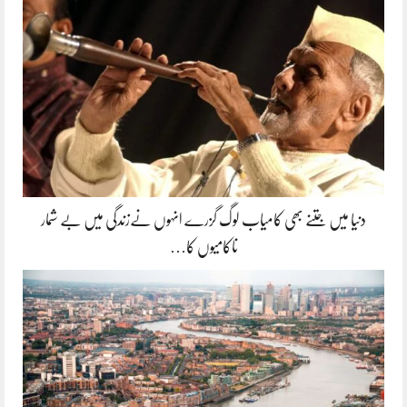
دنیا میں جتنے بھی کامیاب لوگ گزرے انہوں نےزندگی میں بے شمار
ناکامیوں کا…