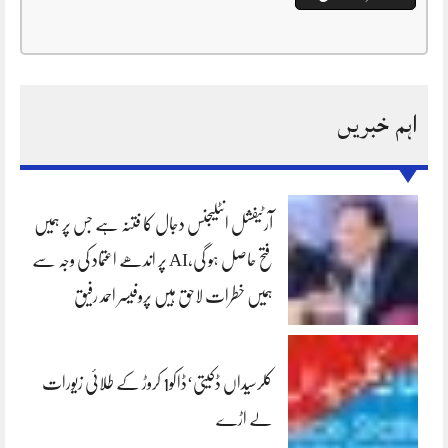
اہم خبریں
آرٹیفشل انٹلیجنس دجال کا فتنہ ہے جس پر ہمیں
فتح حاصل ہو گی،AI پر اندھے اعتماد کی وجہ سے
ہمیں خطرات لاحق ہیں پروفیسر احمد رفیق
کلرسیداں ڈکیتی‘ڈاکو1 کروڑ کے طلائی زیورات
لے اڑے