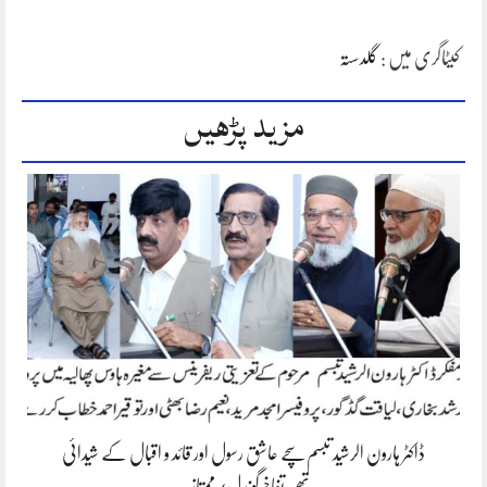
کیٹاگری میں :
گلدستہ
مزید پڑھیں
ڈاکٹر ہارون الرشید تبسم سچے عاشق رسول اور قائد و اقبال کے شیدائی
تھے،تفاخرگوندل/ممتاز…