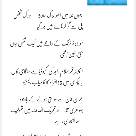
بھون نلہ میں افسوسناک حادثہ — بزرگ شخص
پلی سے گر کر نالے میں بہہ گیا
کہوٹہ: فائرنگ کے واقعے میں ایک شخص جاں
بحق، تین زخمی
انجینئر قمراسلام راجہ کی کمبوڈیا سے ہنگامی کال
پر چکری میں 16 افراد کا کامیاب ریسکیو
عمران خان سے دوستی ہونے کے باوجود
چودھری نثار نے تحریک انصاف میں شمولیت
سے انکاری رہے