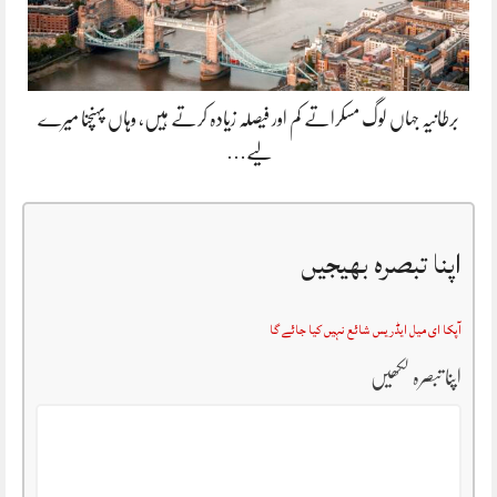
برطانیہ جہاں لوگ مسکراتے کم اور فیصلہ زیادہ کرتے ہیں، وہاں پہنچنا میرے
لیے…
اپنا تبصرہ بھیجیں
آپکا ای میل ایڈریس شائع نہیں کیا جائے گا
اپنا تبصرہ لکھیں