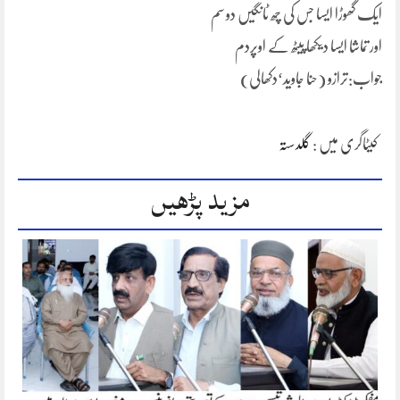
ایک گھوڑا ایسا جس کی چھ ٹانگیں دو سم
اور تماشا ایسا دیکھا پیٹھ کے اوپردم
جواب:ترازو (حنا جاوید‘دکھالی)
کیٹاگری میں :
گلدستہ
مزید پڑھیں