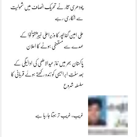
چودھری نثار نے تحریک انصاف میں شمولیت
سے انکاری رہے
علی امین گنڈاپور کا وزیراعلیٰ خیبرپختونخوا کے
عہدے سے مستعفی ہونے کا اعلان
پاکستان بھر میں نمازِ عیدالاضحی کی ادائیگی کے
بعد سنتِ ابراہیمی کو زندہ رکھتے ہوئے قربانی کا
سلسلہ شروع
غریب، غریب تر ہوتا جا رہا ہے