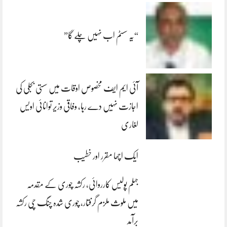
“یہ سسٹم اب نہیں چلے گا”
آئی ایم ایف مخصوص اوقات میں سستی بجلی کی
اجازت نہیں دے رہا، وفاقی وزیر توانائی اویس
لغاری
ایک اچھا مقرر اور خطیب
جہلم پولیس کارروائی، رکشہ چوری کے مقدمہ
میں ملوث ملزم گرفتار، چوری شدہ چنگ چی رکشہ
برآمد