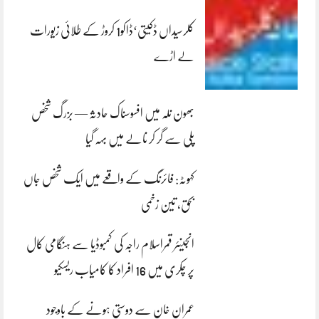
کلرسیداں ڈکیتی‘ڈاکو1 کروڑ کے طلائی زیورات
لے اڑے
بھون نلہ میں افسوسناک حادثہ — بزرگ شخص
پلی سے گر کر نالے میں بہہ گیا
کہوٹہ: فائرنگ کے واقعے میں ایک شخص جاں
بحق، تین زخمی
انجینئر قمراسلام راجہ کی کمبوڈیا سے ہنگامی کال
پر چکری میں 16 افراد کا کامیاب ریسکیو
عمران خان سے دوستی ہونے کے باوجود