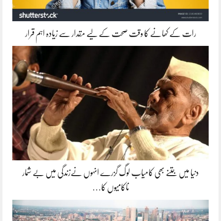
رات کے کھانے کا وقت صحت کے لیے مقدار سے زیادہ اہم قرار
دنیا میں جتنے بھی کامیاب لوگ گزرے انہوں نےزندگی میں بے شمار
ناکامیوں کا…