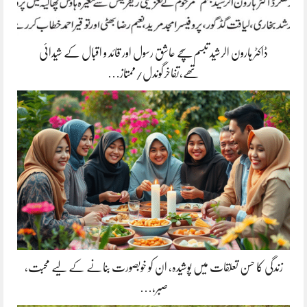
ڈاکٹر ہارون الرشید تبسم سچے عاشق رسول اور قائد و اقبال کے شیدائی
تھے،تفاخرگوندل/ممتاز…
زندگی کا حسن تعلقات میں پوشیدہ, ان کو خوبصورت بنانے کے لیے محبت،
صبر،…