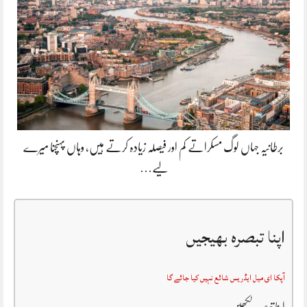
برطانیہ جہاں لوگ مسکراتے کم اور فیصلہ زیادہ کرتے ہیں، وہاں پہنچنا میرے
لیے…
اپنا تبصرہ بھیجیں
آپکا ای میل ایڈریس شائع نہیں کیا جائے گا
اپنا تبصرہ لکھیں