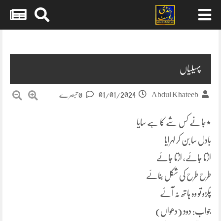
Skip
to
content
پہیلیاں
01/01/2024
Abdul Khateeb
0 تبصرے
٭جانے کس شے کا ہے سایا
بادل سا بن کر لہرایا
اڑتا جائے، اڑتا جائے
طرح طرح کی شکل بنائے
پکڑو تو وہ ہاتھ نہ آئے
جواب: دود (دھواں)