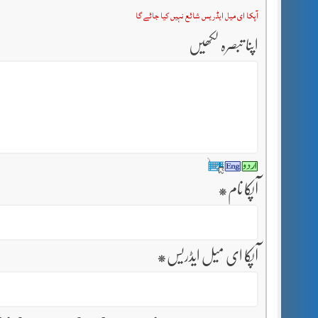
آپکا ای میل ایڈریس شائع نہیں کیا جائے گا
اپنا تبصرہ لکھیں
آپکا نام
*
آپکا ای میل ایڈریس
*