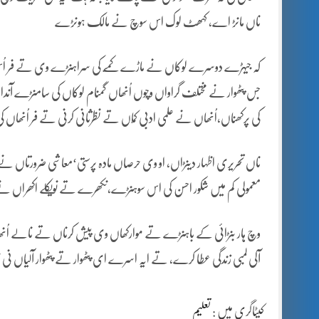
ناں مانڑ اے، کہھٹ لوک اس سوچ نے مالک ہونڑے
کہ جیہڑے دوسرے لوکاں نے ماڑے کمّے کی سراہنڑے وی تے فر اُس
جس پٹھوار نے مختلف گراواں وچُوں اُنھاں گمنام لوکاں کی سامنڑے آ
کی پرکھناں،اُنھاں نے علمی ادبی کمّاں تے نظرثانی کرنی تے فر اُنھاں 
ناں تحریری اظہار دینڑاں، او وی حرصاں مادہ پرستی‘معاشی ضرورتاں نے
معمولی کم میں شکور احسن کی اس سوہنڑے،نکھرے تے نویکلے اکھراں
وچ ہار بنڑائی کے باہنڑے تے موارکھاں وی پیش کرناں تے نالے اُنھاں
آلی لمبی زندگی عطا کرے، تے ایہ اسرے ای پٹھوار تے پٹھوار آلیاں نی 
کیٹاگری میں :
تعلیم