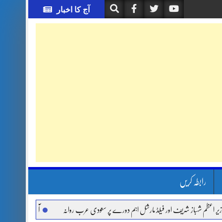
آج کا اخبار
رابطہ کریں
 شریف اور فیلڈ مارشل اہم دورے پر سعودی عرب روانہ
آئی ایم ایف مخصوص اوقات میں سس