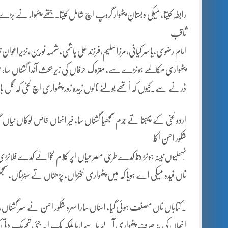
رابطہ کیتا، میکی دبستانِ پٹھوار گروپ اچ شامل کیتا۔جتھے پٹھوار ن
ثاقب
امام رضوی،یاسر کیانی،مرزا سلیم،فرزند علی ہاشمی، شمسہ نورین،نزیراعوا
پٹھواری مکالمے ہونڑے سے، متروک حرفاں کی زیرِ بحث آندا گشناں س
ڈرنے سے۔کیوں کہ اُتھے بولنے نالوں زیدہ زور پٹھواری اچ لخی کہ گ
اردو لخی کے پہیجنا تے جُرم سمجھیا گشناں سا، خیر انھاں خاص لوکاں نیاں
شکور احسن اُکّا
ٹِہھلیوں نِینہ ہونڑ دتّا کدے طرحی مصرعیاں اپّر کلام لخوائے کدے فل
ناں فیدہ میکی اے ہویا کہ میں پٹھواری لخنڑاں، پڑھناں تے سُنڑناں، سمج
. کتاباں ناں مصنف ہوئی گیا، اسناں سارا سہرہ شکور احسن نے سِر گشنا
انھاں کی نہ صرف پٹھواری آلے پاسے لایا بلکہ ہک ایہ جئی تحریک دتّی