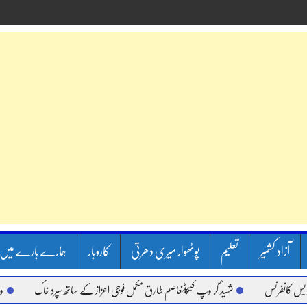
آزاد کشمیر
تعلیم
پوٹھوار میری دھرتی
کاروبار
ہمارے بارے میں
شہید گر وپ کیپٹنعاصم طارق مکمل فوجی اعزاز کے ساتھ سپردِ خاک
وزیر اعظم شہباز