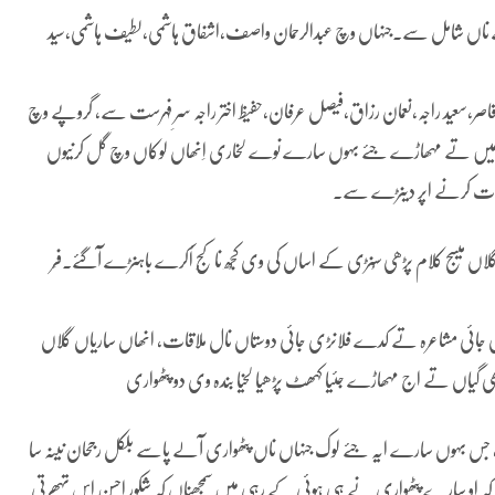
ے بڑے ناں شامل سے۔جنہاں وچ عبدالرحمان واصف،اشفاق ہاشمی،لطیف ہاشمی،سید
ن قاصر،سعید راجہ،نعمان رزاق،فیصل عرفان،حفیظ اختر راجہ سرِ فہرست سے، گروپے وچ
ا، میں تے مہھاڑے جئے بہوں سارے نوے لخاری اِنھاں لوکاں وچ گل کرنیوں
ل بات کرنے اپر دینڑے سے۔
 گلاں میسج کلام پڑھی سُنڑی کے اساں کی وی کُجھ نا کُج اُکرے باہنڑے آگئے۔فِر
انڑی جائی مشاعرہ تے کدے فلانڑی جائی دوستاں نال ملاقات، انھاں ساریاں گلاں
ھی گیاں تے اج مہھاڑے جئیا کہھٹ پڑھیا لخیا بندہ وی دو پٹھواری
ں، جس بہوں سارے ایہ جئے لوک جنہاں ناں پٹھواری آلے پاسے بلکل رجحان نینہ سا
 کہ او سارے پٹھواری نے ہی ہوئی کے رہی میں سمجھناں کہ شکور احسن اس تہھرتی