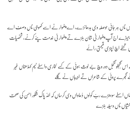
 ناں ہر جائی حوصلہ وی بدھانڑے، اے پٹھوار نے اسے کھوجی ناں وصف اے
ندا جیہڑے اج آپ پٹھوار نی شان بنڑے تے پٹھوار نی خدمت پئے کرنے، شخصیات
کی تحفے اچ اپنڑی قیمتی رائے
 اس گُنجلو گنجل دور وچ بے لوث ہوئی کے کسے لخاری واسطے ٹیم کہڈھناں غیر
 نے گجرے پروئی کے شاعراں تے ادیباں نے گلے
 اسطے سوہنڑے ربّ کولوں دُعاواں وی کرساں کہ اللّٰہ پاک شکور احسن کی صحت
خشیاں ناں وسیلہ بنڑے