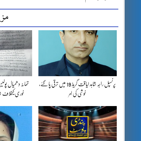
مزی
پرنسپل راجہ شاہد لیاقت گریڈ 19 میں ترقی پا گئے،
تھانہ دھمیال پولی
خوشی کی لہر
خوری کیخلاف خات