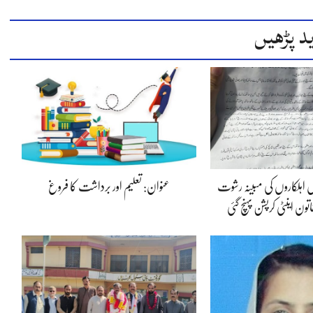
د پڑھیں
س اہلکاروں کی مبینہ رشوت
عنوان: تعلیم اور برداشت کا فروغ
ون اینٹی کرپشن پہنچ گئی