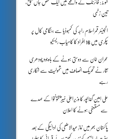
کہوٹہ: فائرنگ کے واقعے میں ایک شخص جاں بحق،
تین زخمی
انجینئر قمراسلام راجہ کی کمبوڈیا سے ہنگامی کال پر
چکری میں 16 افراد کا کامیاب ریسکیو
عمران خان سے دوستی ہونے کے باوجود چودھری
نثار نے تحریک انصاف میں شمولیت سے انکاری
رہے
علی امین گنڈاپور کا وزیراعلیٰ خیبرپختونخوا کے عہدے
سے مستعفی ہونے کا اعلان
پاکستان بھر میں نمازِ عیدالاضحی کی ادائیگی کے بعد
سنتِ ابراہیمی کو زندہ رکھتے ہوئے قربانی کا سلسلہ