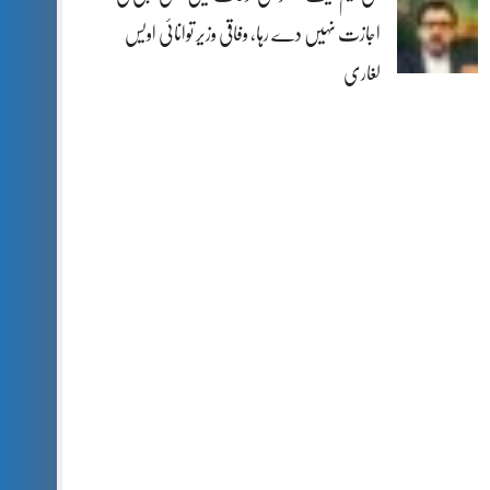
اجازت نہیں دے رہا، وفاقی وزیر توانائی اویس
لغاری