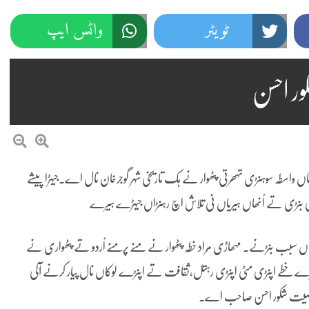
ٹویٹر
واٹس ایپ
ر احسن
سطہ سوہنڑی تہھرتی پٹھوار نے ہک تاریخی شہر گوجرخان نال اے۔جیہڑا پیشے
جی بنڑی تے اُنھاں ہیریاں نی تلاش اچ رہنڑاں جیہڑے ہیرے
سبب بنڑنے۔ مہھاڑی مُراد خطہ پٹھوار نے منّے پرمنّے اُردو تے پٹھواری نے
پنڑے خطے اپنڑی مٹی اپنڑی رہتل،ثقافت تے اپنڑے لوکاں نال پیار کرنے آلی
شخصیت شکور احسن صاحب اے۔