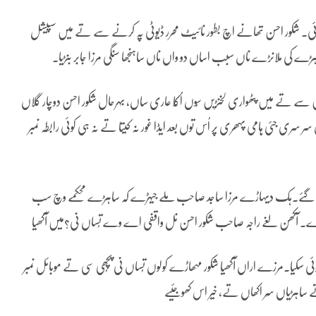
چ ہوئی۔ شکور احسن تھانے اچ بطور نائیٹ محرر ڈیوٹی پہ کرنے سے تے میں سپیشل
 کی ملانڑے ناں سبب اساں دو واں ناں ساہنجھا سنگی مرزا جابر بنڑیا۔
تے میں پٹھواری لخنڑیں سُوں اُکّا عاری ساں، بہرحال شکور احسن دوچار گلاں
 سری جئی ہامی پہھری پر اُس توں بعد ایڈا غور نہ کیتا تے نہ ہی کوئی رابطہ نمبر
زری گئے۔ہک دیہاڑے مرزا ساجد صاحب ملے جیہڑے کہ ساہڑے محکمے وچ سب
اے۔ آکھن لغے راجہ صاحب شکور احسن نل واقفی اے وے تُساں نی؟میں آکھیا
وئی سکیا۔مرزے اراں آکھیا شکور مہھاڑے کولوں تُساں نی پُچھی سی تے موبائل نمبر
تے ساہڑیاں سِر اکھاں تے، خیر اس کھوجئیے