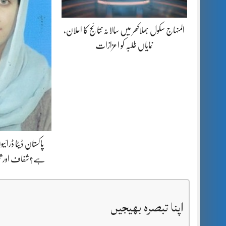
المنہاج سکول بھلاکھر میں سالانہ نتائج کا اعلان،
نمایاں طلبہ کو اعزازات
پاکستان ڈیٹا ڈرائی
ہے؟شفاف اور ثب
اپنا تبصرہ بھیجیں