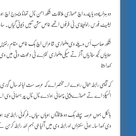
دو ہزار چودہ یا پندرہ اچ مہھاڑی ملاقات شکور احسن نال تھانا ویسڑج ا
ایلیٹ فورس راولپنڈی نی طرفوں اتھے خاص مشن تئیں ڈیوٹی گیاں۔ ساہڑے
شکور صاحب اُس ویلے وی پٹھواری شاعراں اچ ہک خاص مقام رخنڑیں سے 
سُنڑیاں کُجھ سُناڑیاں آخر تے میکی پٹھواری لخنڑے نی دعوت دتّی میں وی سر
کہدا دتّا
کہ آپسی رابطہ بحال رہوے ار۔مختصر اے کہ عرصہ ست اہاٹھ سال گُ
انسپکڑ اے تے مہھاڑے پیٹی پہھائی ہونڑے نال نال پِیر ہہھائی وی 
بالکل بہوں عرصہ پہلے ہک دو ملاقاتاں ہویاں سِیاں۔فر کوئی رابطہ نینہ ہ
وی کہدا سا۔ہوئی سکنڑاں او رابطہ وی میں آخیا جی بسم اللہ رابطہ کرسن 