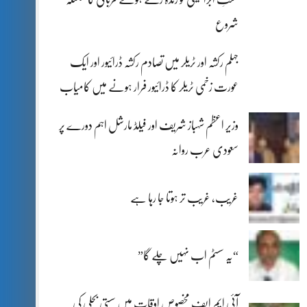
شروع
جہلم رکشہ اور ٹریلر میں تصادم رکشہ ڈرائیور اور ایک
عورت زخمی ٹریلر کا ڈرائیور فرار ہونے میں کامیاب
وزیر اعظم شہباز شریف اور فیلڈ مارشل اہم دورے پر
سعودی عرب روانہ
غریب، غریب تر ہوتا جا رہا ہے
“یہ سسٹم اب نہیں چلے گا”
آئی ایم ایف مخصوص اوقات میں سستی بجلی کی