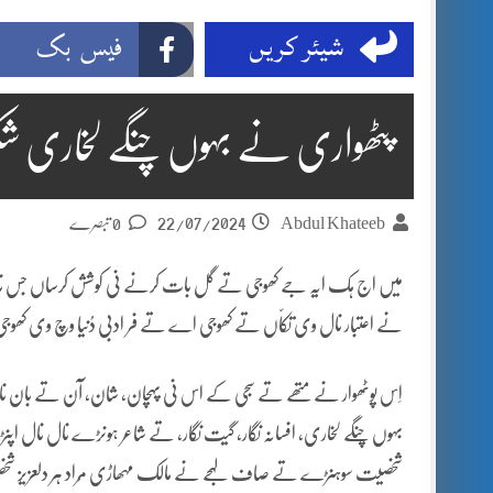
شیئر کریں
فیس بک
پٹھواری نے بہوں چنگے لخاری شکو
22/07/2024
Abdul Khateeb
0 تبصرے
میں اج ہک ایہ جے کھوجی تے گل بات کرنے نی کوشش کرساں جس ناں وا
نے اعتبار نال وی تکاّں تے کھوجی اے تے فر ادبی دُنیا وچ وی کھو
اِس پوٹھوار نے متھے تے سجی کے اس نی پہچان، شان، آن تے بان ناں 
بہوں چنگے لخاری، افسانہ نگار، گیت نگار، تے شاعر ہونڑے نال نال ا
شخصیت سوہنڑے تے صاف لہجے نے مالک مہھاڑی مُراد ہر دلعزیز 