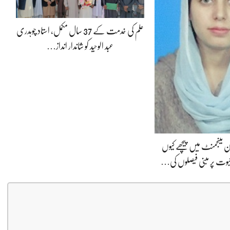
علم کی خدمت کے 37 سال مکمل، استاد چوہدری
عبد الوحید کو شاندار انداز…
ون مینجمنٹ میں پیچھے کیوں
وت پر مبنی فیصلوں کی…