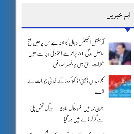
اہم خبریں
آرٹیفشل انٹلیجنس دجال کا فتنہ ہے جس پر ہمیں فتح
حاصل ہو گی،AI پر اندھے اعتماد کی وجہ سے ہمیں
خطرات لاحق ہیں پروفیسر احمد رفیق
کلرسیداں ڈکیتی‘ڈاکو1 کروڑ کے طلائی زیورات لے
اڑے
بھون نلہ میں افسوسناک حادثہ — بزرگ شخص پلی
سے گر کر نالے میں بہہ گیا