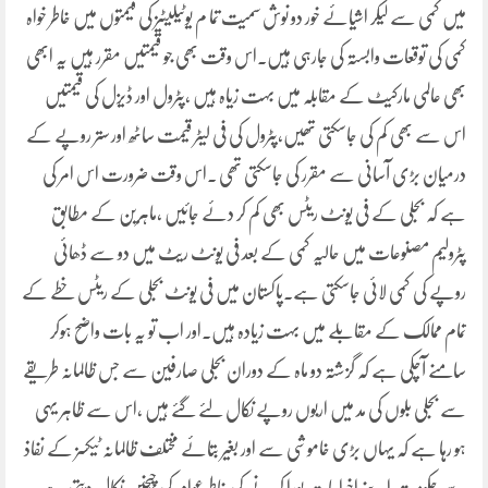
میں کمی سے لیکر اشیائے خور دو نوش سمیت تما م یوٹیلیٹیز کی قیمتوں میں خاطر خواہ
کمی کی توقعات وابستہ کی جارہی ہیں۔اس وقت بھی جو قیمتیں مقرر ہیں یہ ابھی
بھی عالمی مارکیٹ کے مقابلہ میں بہت زیاہ ہیں ،پٹرول اور ڈیزل کی قیمتیں
اس سے بھی کم کی جاسکتی تھیں،پٹرول کی فی لیٹر قیمت ساٹھ اور ستر روپے کے
درمیان بڑی آسانی سے مقرر کی جاسکتی تھی ۔اس وقت ضرورت اس امر کی
ہے کہ بجلی کے فی یونٹ ریٹس بھی کم کر دئے جائیں ،ماہرین کے مطابق
پٹرولیم مصنوعات میں حالیہ کمی کے بعد فی یونٹ ریٹ میں دو سے ڈھائی
روپے کی کمی لائی جاسکتی ہے۔پاکستان میں فی یونٹ بجلی کے ریٹس خطے کے
تمام ممالک کے مقابلے میں بہت زیادہ ہیں۔اور اب تو یہ بات واضح ہوکر
سامنے آچکی ہے کہ گزشتہ دو ماہ کے دوران بجلی صارفین سے جس ظالمانہ طریقے
سے بجلی بلوں کی مد میں اربوں روپے نکال لئے گئے ہیں ،اس سے ظاہر یہی
ہو رہا ہے کہ یہاں بڑی خاموشی سے اور بغیر بتائے مختلف ظالمانہ ٹیکسز کے نفاذ