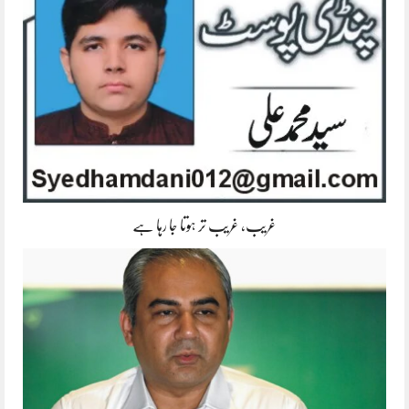
غریب، غریب تر ہوتا جا رہا ہے