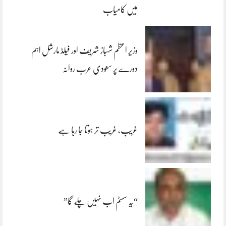
میں کامیاب
وزیر اعظم شہباز شریف اور فیلڈ مارشل اہم
دورے پر سعودی عرب روانہ
غریب، غریب تر ہوتا جا رہا ہے
“یہ سسٹم اب نہیں چلے گا”