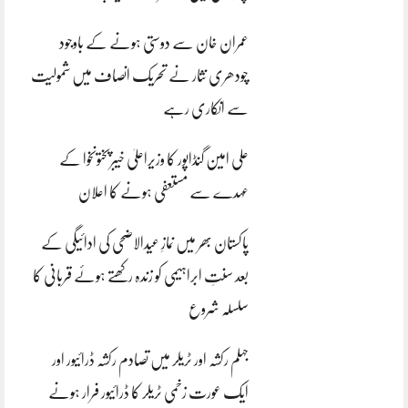
عمران خان سے دوستی ہونے کے باوجود
چودھری نثار نے تحریک انصاف میں شمولیت
سے انکاری رہے
علی امین گنڈاپور کا وزیراعلیٰ خیبرپختونخوا کے
عہدے سے مستعفی ہونے کا اعلان
پاکستان بھر میں نمازِ عیدالاضحی کی ادائیگی کے
بعد سنتِ ابراہیمی کو زندہ رکھتے ہوئے قربانی کا
سلسلہ شروع
جہلم رکشہ اور ٹریلر میں تصادم رکشہ ڈرائیور اور
ایک عورت زخمی ٹریلر کا ڈرائیور فرار ہونے