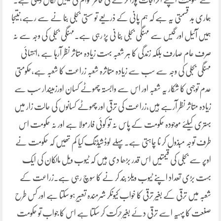
سے حکومت اپنے اخراجات پورا کر نے کی خاطر عوام کی چیخیں نکال دیتی ہے۔
ہماری بد قسمتی یہ ہے کہ ہم پانی کے ذریعے تو سستی بجلی بنا نے سے رہے،نتیجا
ہمیں آئیل اور گیس سے مہنگی بجلی بنا نی پڑ رہی ہے۔مہنگی بجلی کی وجہ سے نہ
صرف عام صارف بلکہ زندگی کا ہر شعبہ بہت زیادہ متاثر نظر آرہا ہے ،انتہائی
مہنگی بجلی کی وجہ سے سب سے زیادہ متاثرہ شعبہ زراعت کا شعبہ ہے،حکومتی
عدم توجہی کا شکار یہ شعبہ اور اس سے وابستہ چھوٹے کسان اورزمیندار سب سے
زیادہ متاثر نظر آرہے ہیں،زراعت کی ترقی اور چھوٹے کسانوں کی حالت زار میں
بہتری کیلئے موجودہ حکومت کے پاس نہ تو کوئی فارمولا ہے اور نہ حکومت اس
طرف توجہ مبذول کر نا چاہتی ہے۔پہلے لوڈشیڈنگ کیا کم تھیں کہ حکومت نے
اوپر سے بجلی کی قیمتیں اس قدر بڑھا دی ہیں کہ ٹیوب ویل مالکان کی ایک
بہت بڑی تعداد اپنے ٹیوب ویلز بند کر نے کا سوچ رہی ہے۔زراعت کے
شعبہ میں ترقی کے بغیر ترقی کا خواب کیونکر شرمندہ تعبیر ہو سکتا ہے اور کس طرح
صنعت کا پہیہ اسے ترقی دئے بغیرحرکت کر سکتا ہے اس کا جواب تو حکومت