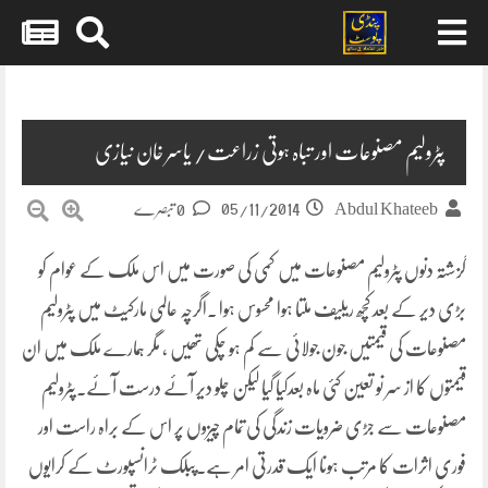
Skip
to
content
پٹرولیم مصنوعات اور تباہ ہوتی زراعت/ یاسر خان نیازی
05/11/2014
Abdul Khateeb
0 تبصرے
گزشتہ دنوں پٹرولیم مصنوعات میں کمی کی صورت میں اس ملک کے عوام کو
بڑی دیر کے بعد کچھ ریلیف ملتا ہوا محسوس ہوا ۔اگرچہ عالمی مارکیٹ میں پٹرولیم
مصنوعات کی قیمتیں جون جولائی سے کم ہو چکی تھیں ،
مگر ہمارے ملک میں ان
قیمتوں کا از سر نو تعین کئی ماہ بعدکیا گیا لیکن چلو دیر آئے درست آئے۔پٹرولیم
مصنوعات سے جڑی ضرویات زندگی کی تمام چیزوں پر اس کے براہ راست اور
فوری اثرات کا مرتب ہونا ایک قدرتی امر ہے۔پبلک ٹرانسپورٹ کے کرایوں