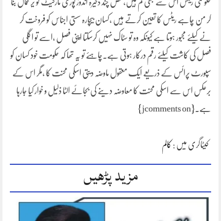
حکومتی ریٹس اس سے بھی کم ہیں،محض چند ذخیرہ اندوز پوری مارکیٹ کو یر غمال بنا
کر من چاہے ریٹس کا تعین کرتے ہیں ،کسان بیچارہ سستی اجناس کو فروخت کر
نے کیلئے مجبور ہوتا ہے کیونکہ وہ تو سٹاک نہیں کرسکتا اپنی فصل ،اسے تو اگلی
فصل کی کاشت کیلئے رقم درکار ہوتی ہے۔چاہئے تو یہ تھا کہ حکومت خود کسان کو
سپورٹ پرائس کے ذریعے ایک معقول ماوضہ دیتی اسکی محنت کا ،مگر اس کے
برعکس اس سے اسکی محنت کا معاوضہ دینے کی بجائے الٹا ذلیل و خوار کیا جارہا
ہے۔{jcomments on}
کیٹاگری میں :
کالم
مزید پڑھیں