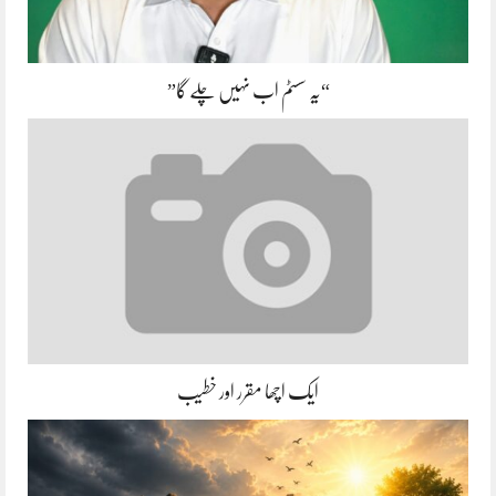
“یہ سسٹم اب نہیں چلے گا”
ایک اچھا مقرر اور خطیب