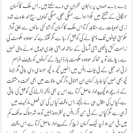
بڑے بڑے عہدوں پر براجمان حکمران ہی دے سکتے ہیں۔اس ملک کا کسان
مہنگائی کے شکنجے میں جکڑا ہوا ہے،مہنگی بجلی،مہنگی کھادیں ،بیج اور ملاوٹ شدہ
زرعی ادویات سے مقابلہ کرتا اس ملک کا کسان گزشتہ کئی سالوں سے اپنی آواز
حکومتی ایوانوں تک پہنچا نے کی کوشش کر رہا ہے مگر لگتا ہے کہ موجودہ حکومت کی
زراعت کش پالیسی اتنی آسانی کے ساتھ اور اتنی جلدی تبدیل ہو نے والی نہیں
ہے۔چاہئے تو یہ تھا کہ موجودہ حکومت ہارڈ ایریاز کے کسانوں کو ریلیف فراہم
کرتی اور بجلی کے فی یونٹ ریٹس میں انھیں کچھ نہ کچھ سبسڈی دی جاتی مگر ایسا
کچھ بھی نہیں کیا جارہا۔کسان ان انتہائی دگر گوں حالات میں بھی محنت و مشقت
کے ذریعے جو کچھ پیداوار حاصل کرتا ہے اس پر بھی ڈاکہ ڈالنے کی کوشش کی جاتی
ہے،کپاس کی مثال ہی لے لیجئے ،اس وقت کپاس کی نئی فصل مارکیٹ میں
آرہی ہے مگر کپاس کے فی من اگر ریٹس پرنظر ددوڑائیں تو وہ شرمناک حد تک کم
ہیں،فی من جو خرچہ ایک کسان خرچ کر کے پیداوار حاصل کرتا ہے اس وقت