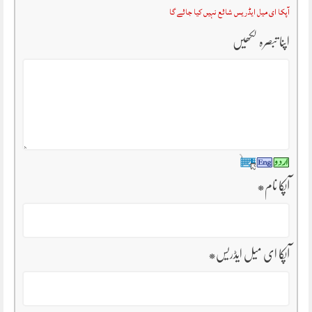
آپکا ای میل ایڈریس شائع نہیں کیا جائے گا
اپنا تبصرہ لکھیں
آپکا نام
*
آپکا ای میل ایڈریس
*