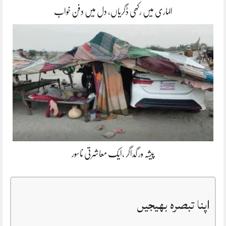
الماری میں رکھی ڈگریاں، دل میں دفن خواب
پیشہ ور گداگر ،ایک معاشرتی ناسور
اپنا تبصرہ بھیجیں