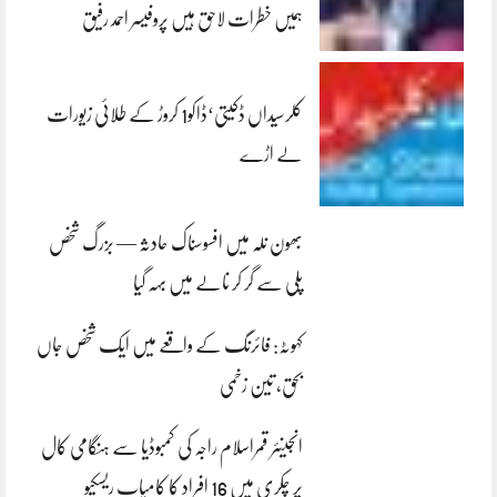
ہمیں خطرات لاحق ہیں پروفیسر احمد رفیق
کلرسیداں ڈکیتی‘ڈاکو1 کروڑ کے طلائی زیورات
لے اڑے
بھون نلہ میں افسوسناک حادثہ — بزرگ شخص
پلی سے گر کر نالے میں بہہ گیا
کہوٹہ: فائرنگ کے واقعے میں ایک شخص جاں
بحق، تین زخمی
انجینئر قمراسلام راجہ کی کمبوڈیا سے ہنگامی کال
پر چکری میں 16 افراد کا کامیاب ریسکیو