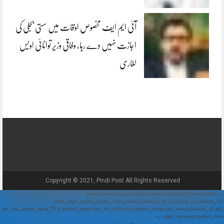
آئی ایم ایف مخصوص اوقات میں سستی بجلی کی
اجازت نہیں دے رہا، وفاقی وزیر توانائی اویس
لغاری
Copyright © 2021, Pindi Post All Rights Reserved.
// Show Author Image with Author Name in UrduPaper Theme function
urdu_paper_author_image_with_name($content) { if (is_single()) { $author_id =
get_the_author_meta('ID'); $author_name = get_the_author(); $author_avatar = get_avatar($author_id, 48);
// 48px size image $author_html = '