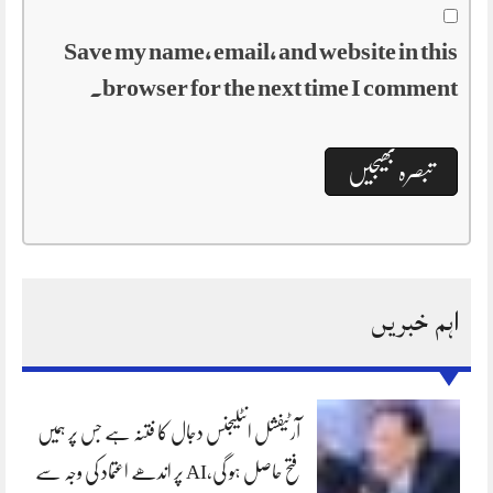
Save my name, email, and website in this
browser for the next time I comment.
اہم خبریں
آرٹیفشل انٹلیجنس دجال کا فتنہ ہے جس پر ہمیں
فتح حاصل ہو گی،AI پر اندھے اعتماد کی وجہ سے