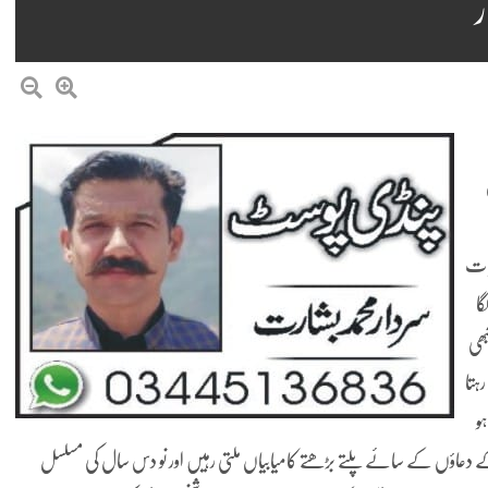
یات
ا
بھی
ہتا
ہو
 کے دعاؤں کے سائے پلتے بڑھتے کامیابیاں ملتی رہیں اور نو دس سال کی مسلسل