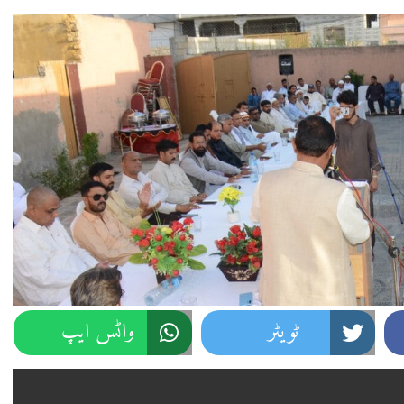
ٹویٹر
واٹس ایپ