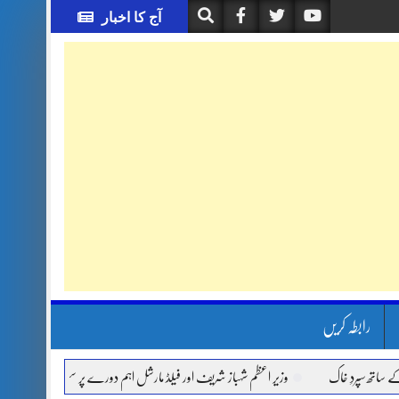
آج کا اخبار
رابطہ کریں
خاک
وزیر اعظم شہباز شریف اور فیلڈ مارشل اہم دورے پر سعودی عرب روانہ
آئی