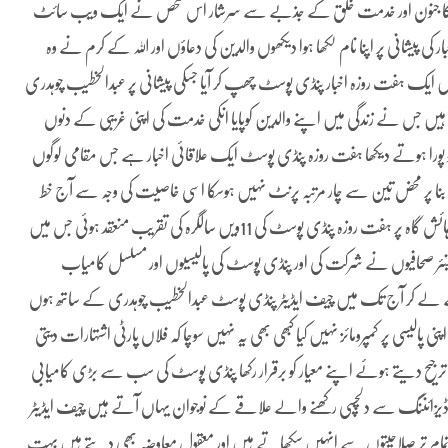
افت کا جنون اور خدمت خلق کے جذبے سے سرشار اس شخص نے ایک ویب سائٹ
خبار کی پیشانی پر اپنا نام لکھا ہوا دیکھوں والدین کی دعاؤں اور اللہ کے کرم نے وہ
1سال پہلے 02 مئی کو سردار مارکیٹ میں ایک ہفت روزہ اخبار پنڈی پوسٹ چھپ کر آیا جسکی پیشانی پر عبدالخطیب چوہدری
ہیں جس نے زندگی میں اپنے والدین کوپایا انکی خدمت کی اپنی غریبی کے دنوں
 کو پورا ہوتے دیکھا ہفت روزہ پنڈی پوسٹ ایک علاقائی اخبار ہے جس مقامی لوگوں
ے 11 سال میں مختلف وجوہات کی بنا پر محض تین سے چار مرتبہ پرنٹ نہیں ہوسکا اسی خاصیت کی وجہ سے آج خط
پوٹھوہار کا نامور اخبار بن گیا ہے گزشہ چند روز قبل عبدالخطیب چوہدری کی رہائش گاہ پر ہفت روزہ پنڈی پوسٹ کی 11ویں سالگرہ کی تقریب منعقد ہوئی جس میں
نئر صحافیوں نے شرکت کی اور پنڈی پوسٹ کی پالیسیوں اور مسلسل کامیاب
 لے کر آج تک میں چیف ایڈیٹر پنڈی پوسٹ عبدالخطیب چوہدری کے ساتھ ہوں
الیسی پر کمپرومائز نہیں کیا کبھی بھی یہ نہیں سوچا کہ فلاں پارٹی اشتہارات دیتی
و ترجیح دیتے ہوئے اپنے معیار کو برقرار رکھا پنڈی پوسٹ کی سب سے بڑی کامیابی
ر ڈیزائننگ سے دلچسپی رکھنے والے علاقے کے نوجوان یہاں آتے ہیں چیف ایڈیٹر
 تمام تر صلاحیتوں سے انہیں سکھاتے ہیں اور معقول معاوضہ بھی دیتے ہیں بہت