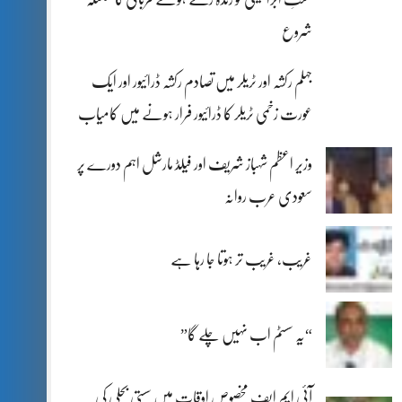
شروع
جہلم رکشہ اور ٹریلر میں تصادم رکشہ ڈرائیور اور ایک
عورت زخمی ٹریلر کا ڈرائیور فرار ہونے میں کامیاب
وزیر اعظم شہباز شریف اور فیلڈ مارشل اہم دورے پر
سعودی عرب روانہ
غریب، غریب تر ہوتا جا رہا ہے
“یہ سسٹم اب نہیں چلے گا”
آئی ایم ایف مخصوص اوقات میں سستی بجلی کی