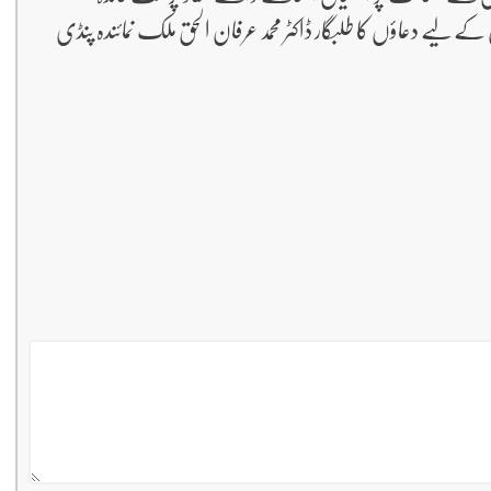
یے دعاؤں کا طلبگار ڈاکٹر محمد عرفان الحق ملک نمائندہ پنڈی