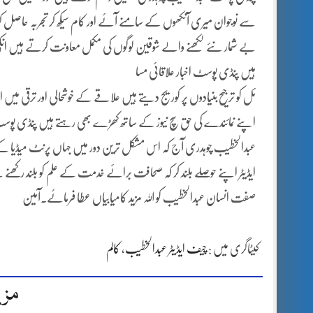
سے نوجوان میری آنکھوں کے سامنے آئے اور کام سیکھ کر تجربہ حاصل 
بے شمار نئے لکھنے والے شوقین لوگوں کی مکمل معاونت کرتے ہیں انکی 
ہیں پنڈی پوسٹ اخبار علاقائی مسا
ئل کو ترجیح بنیادوں پر کوریج دیتے ہیں علاقے کے خوشحالی اور ترقی م
اپنے نمائندے کی حق سچ نیوز کے ساتھ کھڑے بھی رہتے ہیں پنڈی پوسٹ ک
عبدالخطیب چوہدری آج کہ اس مشکل ترین دور میں جہاں پرنٹ میڈیا
ایڈیٹر اپنے حوصلے بلند کر کہ صحافت برائے خدمت کے علم کو بلند رکھ
صفت انسان عبدالخطیب کو اللہ مزید کامیابیاں عطا فرمائے۔آمین
کیٹاگری میں :
چیف ایڈیٹر عبدالخطیب
،
کالم
مزی