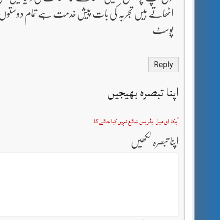
اٹھاتے ہیں تجربہ کی بات پیش خدمت ہے تمام دوستوں کے ل
پوسٹ
Reply
اپنا تبصرہ بھیجیں
آپکا ای میل ایڈریس شائع نہیں کیا جائے گا
اپنا تبصرہ لکھیں