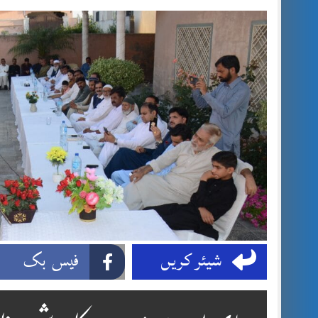
شیئر کریں
فیس بک