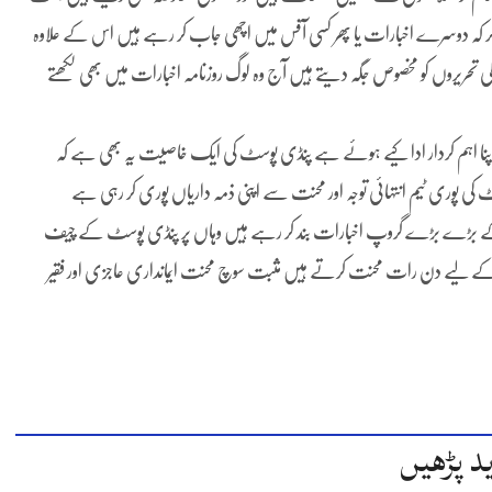
کر کہ دوسرے اخبارات یا پھر کسی آفس میں اچھی جاب کر رہے ہیں اس کے علاوہ
تحریروں کو مخصوص جگہ دیتے ہیں آج وہ لوگ روزنامہ اخبارات میں بھی لکھتے
یں اپنا اہم کردار ادا کیے ہوئے ہے پنڈی پوسٹ کی ایک خاصیت یہ بھی ہے کہ
ی پوری ٹیم انتہائی توجہ اور محنت سے اپنی ذمہ داریاں پوری کر رہی ہے
 کے بڑے بڑے گروپ اخبارات بند کر رہے ہیں وہاں پر پنڈی پوسٹ کے چیف
نے کے لیے دن رات محنت کرتے ہیں مثبت سوچ محنت ایمانداری عاجزی اور فقیر
د پڑھیں