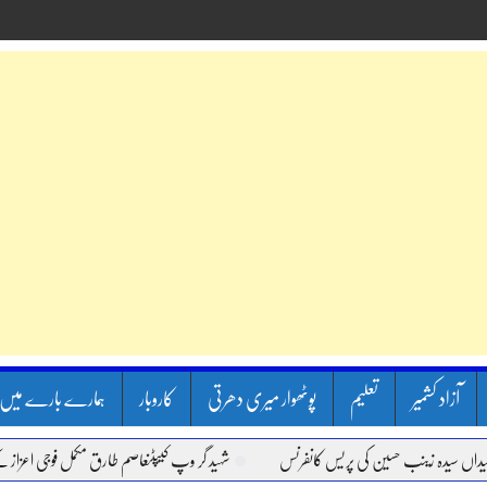
آزاد کشمیر
تعلیم
پوٹھوار میری دھرتی
کاروبار
ہمارے بارے میں
ینب حسین کی پریس کانفرنس
شہید گر وپ کیپٹنعاصم طارق مکمل فوجی اعزاز کے ساتھ سپردِ 