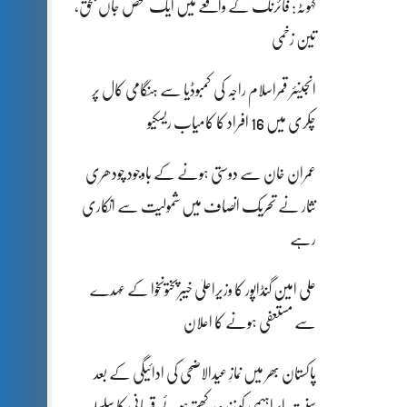
کہوٹہ: فائرنگ کے واقعے میں ایک شخص جاں بحق،
تین زخمی
انجینئر قمراسلام راجہ کی کمبوڈیا سے ہنگامی کال پر
چکری میں 16 افراد کا کامیاب ریسکیو
عمران خان سے دوستی ہونے کے باوجود چودھری
نثار نے تحریک انصاف میں شمولیت سے انکاری
رہے
علی امین گنڈاپور کا وزیراعلیٰ خیبرپختونخوا کے عہدے
سے مستعفی ہونے کا اعلان
پاکستان بھر میں نمازِ عیدالاضحی کی ادائیگی کے بعد
سنتِ ابراہیمی کو زندہ رکھتے ہوئے قربانی کا سلسلہ