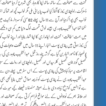
محنت سے صحافت کے ساتھ ساتھ اپنا کاروبار بھی شروع کر دیا صح
ڈسٹرکٹ راولپنڈی نیوز کا آغاز کیا خوب پذیرائی ملی مگر خواب کچھ اور تھا کہ ا
خواب بھی پورا کردیا اور آج سے 1
لکھا تھا عبدالخطیب چوہدری جیسے خوش قسمت لوگ دنیا میں کم ہی دیکھے 
میں ہمت‘ طاقت‘ محنت اور ایمانداری کا اپنا شعار بنایا اور اپنے خواب
کی نیوز ہوتی ہیں پنڈی پوسٹ اخبار اپن
تحصیل گوجرخان تحصیل کلرسیداں اور تحصیل راولپنڈی اور روات کے سی
اشاعت پر مبارکباد پیش کی پنڈی پوسٹ کے اس سفر میں پہلے دن سے
عبدالخطیب چوہدری نے پنڈی پوسٹ کو ذریعہ معاش نہیں بنایا کبھی بھی اپنی پ
ہے تو انہیں کوترجیح زیادہ دی جائے ہمیشہ منصفانہ فیصلے کیے میر ٹ ک
اور علاقہ بھرکے نوجوانوں کے لئے مواقع فراہم کرتی ہے کہ صحافت او
پنڈی پوسٹ عبدالخطیب چوہدری انہیں ویلکم کرتے ہیں اور انہیں اپنی