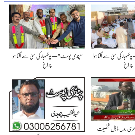
ھوہار کی مٹی سے اُگتا ہوا
“پنڈی پوسٹ” — پوٹھوہار کی مٹی سے اُگتا ہوا
چراغ
چراغ
ھری رول ماڈل شخصیت