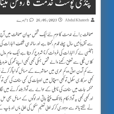
پنڈی پوسٹ خدمت کا روشن مینار
26/05/2023
Abdul Khateeb
1 تبصرے
صحافت برائے خدمت کاعزم لئے ایک شخص میدان صحافت میں آج
سے تقریباً بیس سال پہلے قدم رکھتا ہے اور ساتھ ہی مختلف اخبارات کی
ایجنسی لے کر اخبارات کی فروخت کرنا شروع کر دیتا ہے ایک عام مڈل
کلاس فیملی سے تعلق رکھنے والے شخص جسکی کبھی کبھی اپنے گھر کی ضرور
سے کم آمدن ہوتی وہ کم عمری میں معاشرے کے مسائل کو اجاگر کرنے لگ
کبھی سرکاری سکول تو کبھی ہسپتال میں ادویات کی کمی سٹاف کی کمی تو ک
محکمہ جات میں سٹاف کی نااہلی کے حوالے سے آواز بلند کرنے میں لگا ر
اور کبھی کبھی یہ آوازحکام بالا تک پہنچ جاتی اور لوگوں کے مسائل بھی حل 
نے لگتے ہاتھ سے مزدوری کر کہ اپنی تعلیم مکمل کی اپنی ماں اور باپ