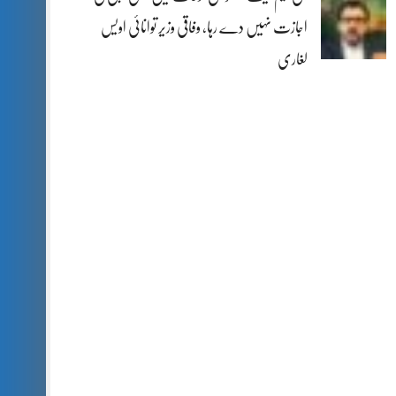
اجازت نہیں دے رہا، وفاقی وزیر توانائی اویس
لغاری