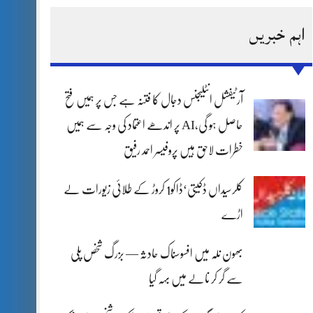
اہم خبریں
آرٹیفشل انٹلیجنس دجال کا فتنہ ہے جس پر ہمیں فتح
حاصل ہو گی،AI پر اندھے اعتماد کی وجہ سے ہمیں
خطرات لاحق ہیں پروفیسر احمد رفیق
کلرسیداں ڈکیتی‘ڈاکو1 کروڑ کے طلائی زیورات لے
اڑے
بھون نلہ میں افسوسناک حادثہ — بزرگ شخص پلی
سے گر کر نالے میں بہہ گیا