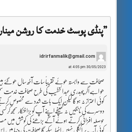
”
پنڈی پوسٹ خدمت کا روشن مینار
idrirfanmalik@gmail.com
30/05/2023 at 4:05 pm
صحافت سے وابستہ ھوئے تقریباً سات آٹھ سال ھو گئے 
ھو اہےاگر چوہدری عبدالخطیب کی طرح صحافت خدمت سمجھ 
کوئی اعتراز نہ ہو گا لیکن ایک بات شدد سے مخصوص کرتے ہ
دوسرے کی ٹانگیں نہ کھینچےاپنے آپ کو بڑا فنکار سمجھ کر کسی
حوصلہ افزائی کرتے ہوئے آگے بڑھنے کی کوشش میں مص
کوئی آپ پر انگلی نہیں اٹھا سکے گا صحافت کی دنیا میں