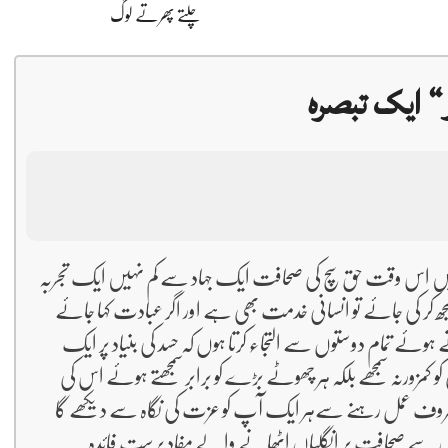
چلتے پھرتے لوگ
“ ایک تبصرہ
ہیں اس وقت حق سچ کی صحافت ایک جہاد سے کم نہیں ایک تجربہ
کر کی جائے تو انسانی خدمت بھی ہے اور اگر عبادت کہا جائے
وئے تمام دوستوں سے التجاء کرتا ہوں کہ حسد کی بنیاد پر ایک
 کو کمزورنہ سمجھے بلکہ ہر چھوٹے بڑے کو برابر سمجھتے ہوئے اس کی
روف عمل رہنے سےہر ایک آپ کو عزت کی نگاہ سے دیکھے گا
 اس سے صحافت پر انگلیاں اٹھانے والے مفاد پرست فائدہ