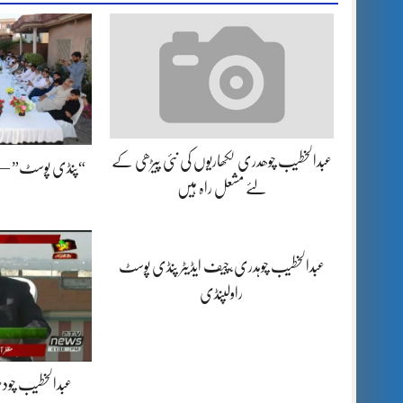
عبدالخطیب چوھدری لکھاریوں کی نئی پیڑھی کے
“پنڈی پوسٹ” — پوٹ
لئے مشعل راہ ہیں
عبدالخطیب چوہدری،چیف ایڈیٹر پنڈی پوسٹ
راولپنڈی
عبدالخطیب چود