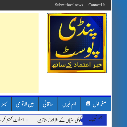
Skip
Submit local news
Contact Us
to
content
صفحہ اول
اہم خبریں
علاقائی
بین الاقوامی
کالمز
اہم خبریں
 لینڈ سلائیڈنگ اور کوٹلی ستیاں کے نظر انداز متاثرین
اسسٹنٹ کمشنر کلرسیداں سیدہ ز