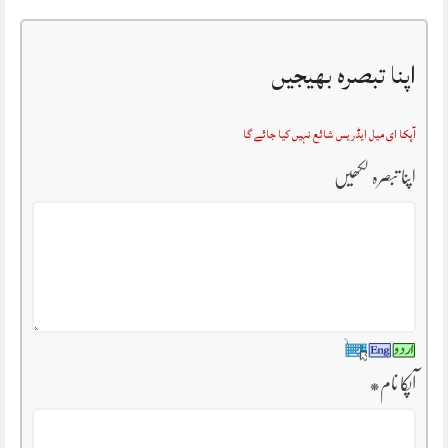
اپنا تبصرہ بھیجیں
آپکا ای میل ایڈریس شائع نہیں کیا جائے گا
اپنا تبصرہ لکھیں
آپکا نام
*