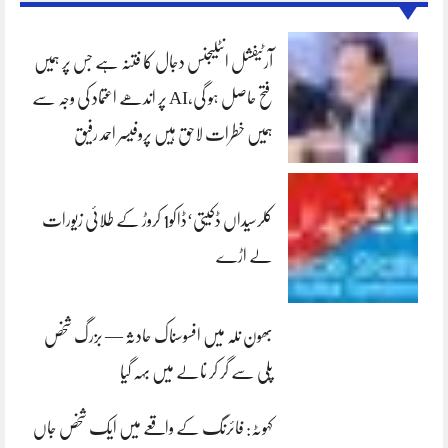
آرٹیفشل انٹلیجنس دجال کا فتنہ ہے جس پر ہمیں
فتح حاصل ہو گی،AI پر اندھے اعتماد کی وجہ سے
ہمیں خطرات لاحق ہیں پروفیسر احمد رفیق
کلرسیداں ڈکیتی‘ڈاکو1 کروڑ کے طلائی زیورات
لے اڑے
بھون نلہ میں افسوسناک حادثہ — بزرگ شخص
پلی سے گر کر نالے میں بہہ گیا
کہوٹہ: فائرنگ کے واقعے میں ایک شخص جاں