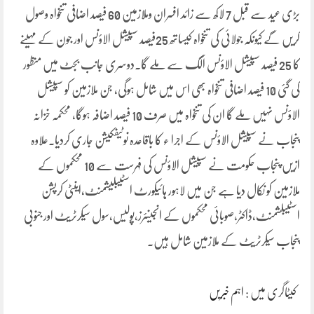
بڑی عید سے قبل 7 لاکھ سے زائد افسران وملازمین 60 فیصد اضافی تنخواہ وصول
کریں گے کیونکہ جولائی کی تنخواہ کیساتھ 25فیصد سپیشل الاؤنس اور جون کے مہینے
کا 25 فیصد سپیشل الاؤنس الگ سے ملے گا۔دوسری جانب بجٹ میں منظور
کی گئی 10 فیصد اضافی تنخواہ بھی اس میں شامل ہوگی، جن ملازمین کو سپیشل
الاؤنس نہیں ملے گا ان کی تنخواہ میں صرف 10 فیصد اضافہ ہوگا، محکمہ خزانہ
پنجاب نے سپیشل الاؤنس کے اجرا ء کا باقاعدہ نوٹیفکیشن جاری کردیا۔علاوہ
ازیں پنجاب حکومت نے سپیشل الاؤنس کی فہرست سے 10 محکموں کے
ملازمین کو نکال دیا ہے جن میں لاہور ہائیکورٹ اسٹیبلیشمنٹ،اینٹی کرپشن
اسٹیبلشمنٹ،ڈاکٹر،صوبائی محکموں کے انجینئرز،پولیس،سول سیکرٹریٹ اور جنوبی
پنجاب سیکرٹریٹ کے ملازمین شامل ہیں۔
کیٹاگری میں :
اہم خبریں