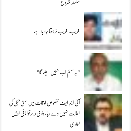
سلسلہ شروع
غریب، غریب تر ہوتا جا رہا ہے
“یہ سسٹم اب نہیں چلے گا”
آئی ایم ایف مخصوص اوقات میں سستی بجلی کی
اجازت نہیں دے رہا، وفاقی وزیر توانائی اویس
لغاری