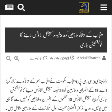
Skip
to
content
پنجاب کے 7لاکھ ملازمین کو 25فیصد سپیشل الاؤنس دینے کا
نوٹیفکیشن جاری
07/07/2021
Abdul Khateeb
0 تبصرے
راولپنڈی(سی این پی) پنجاب حکومت نے پنجاب بھر کے 7 لاکھ سے زائد گریڈ
1 سے 19 کے افسران و ملازمین کو 25 فیصد سپیشل الاؤنس دینے کا نوٹیفکیشن
جاری کردیا، سپیشل الاؤنس 10 محکموں کے افسران و ملازمین کو نہیں ملے گا جن
میں پولیس، عدلیہ، ڈاکٹر، انجینئرز سمیت سول سیکرٹریٹ کے ملازمین شامل ہیں۔