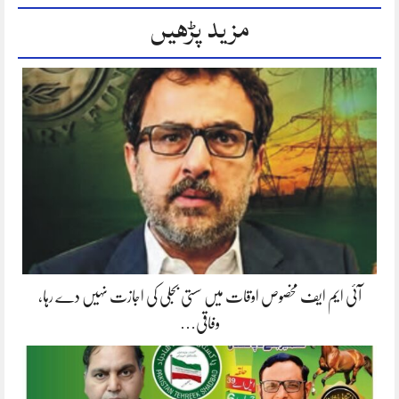
مزید پڑھیں
آئی ایم ایف مخصوص اوقات میں سستی بجلی کی اجازت نہیں دے رہا،
وفاقی…