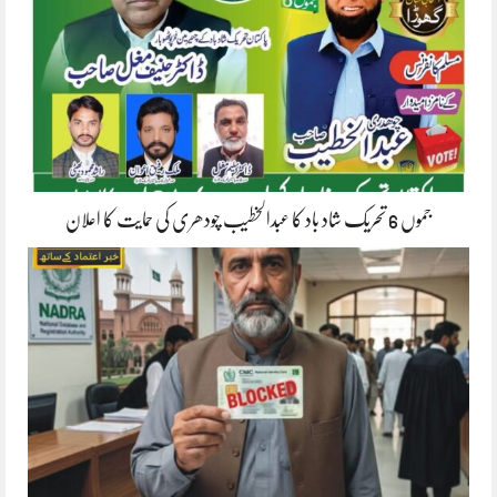
جموں 6 تحریک شاد باد کا عبدالخطیب چودھری کی حمایت کا اعلان