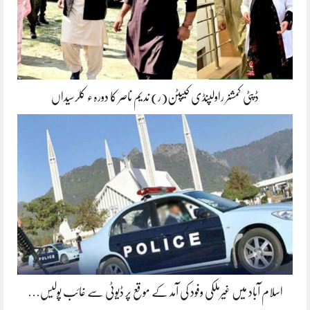
ڈپٹی کمشنر راولپنڈی کیپٹن(ر) ندیم ناصر کا دورہء کلرسیداں
اسلام آباد میں غیرملکی وفود کی آمد کے موقع پر ڈیوٹی سے غائب پولیس…