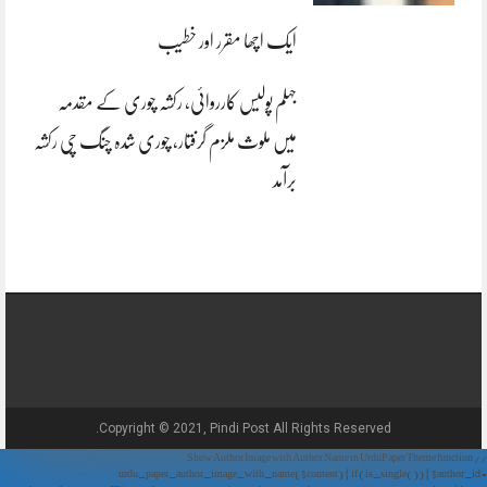
ایک اچھا مقرر اور خطیب
جہلم پولیس کارروائی، رکشہ چوری کے مقدمہ
میں ملوث ملزم گرفتار، چوری شدہ چنگ چی رکشہ
برآمد
Copyright © 2021, Pindi Post All Rights Reserved.
// Show Author Image with Author Name in UrduPaper Theme function
urdu_paper_author_image_with_name($content) { if (is_single()) { $author_id =