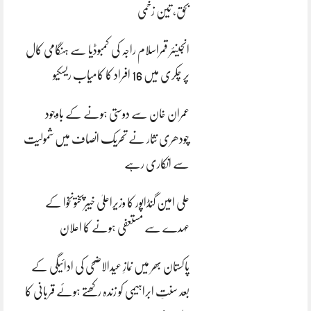
بحق، تین زخمی
انجینئر قمراسلام راجہ کی کمبوڈیا سے ہنگامی کال
پر چکری میں 16 افراد کا کامیاب ریسکیو
عمران خان سے دوستی ہونے کے باوجود
چودھری نثار نے تحریک انصاف میں شمولیت
سے انکاری رہے
علی امین گنڈاپور کا وزیراعلیٰ خیبرپختونخوا کے
عہدے سے مستعفی ہونے کا اعلان
پاکستان بھر میں نمازِ عیدالاضحی کی ادائیگی کے
بعد سنتِ ابراہیمی کو زندہ رکھتے ہوئے قربانی کا