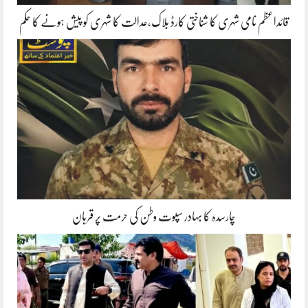
قائداعظم نامی شہری کا شناختی کارڈ بلاک،عدالت کا شہری کو پیش ہونے کا حکم
چارسدہ کا بہادر سپوت وطن کی حرمت پر قربان