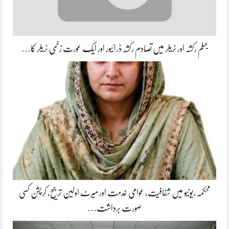
جہلم رکشہ اور ٹریلر میں تصادم رکشہ ڈرائیور اور ایک عورت زخمی ٹریلر کا…
محکمہ ریونیو میں شفافیت، عوامی خدمت اور میرٹ اولین ترجیح، کرپشن کسی
صورت برداشت…