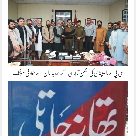
سی پی او،راولپنڈی کی انجمن تاجران کے عہدیداران سے تعارفی میٹنگ