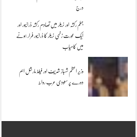
درج
جہلم رکشہ اور ٹریلر میں تصادم رکشہ ڈرائیور اور
ایک عورت زخمی ٹریلر کا ڈرائیور فرار ہونے
میں کامیاب
وزیر اعظم شہباز شریف اور فیلڈ مارشل اہم
دورے پر سعودی عرب روانہ