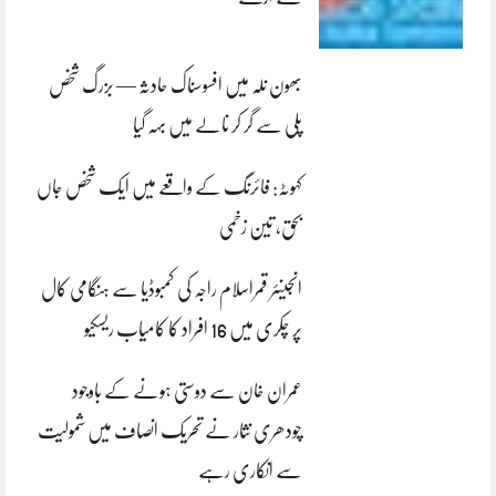
بھون نلہ میں افسوسناک حادثہ — بزرگ شخص
پلی سے گر کر نالے میں بہہ گیا
کہوٹہ: فائرنگ کے واقعے میں ایک شخص جاں
بحق، تین زخمی
انجینئر قمراسلام راجہ کی کمبوڈیا سے ہنگامی کال
پر چکری میں 16 افراد کا کامیاب ریسکیو
عمران خان سے دوستی ہونے کے باوجود
چودھری نثار نے تحریک انصاف میں شمولیت
سے انکاری رہے