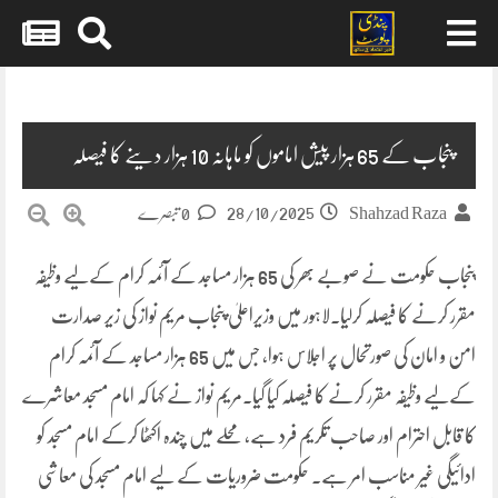
Skip
to
content
پنجاب کے 65 ہزار پیش اماموں کو ماہانہ 10 ہزار دینے کا فیصلہ
28/10/2025
Shahzad Raza
0 تبصرے
پنجاب حکومت نے صوبے بھر کی 65 ہزار مساجد کے آئمہ کرام کےلیے وظیفہ
مقرر کرنے کا فیصلہ کرلیا۔لاہور میں وزیراعلیٰ پنجاب مریم نواز کی زیر صدارت
امن و امان کی صورتحال پر اجلاس ہوا، جس میں 65 ہزار مساجد کے آئمہ کرام
کےلیے وظیفہ مقرر کرنے کا فیصلہ کیا گیا۔مریم نواز نے کہا کہ امام مسجد معاشرے
کا قابل احترام اور صاحب تکریم فرد ہے، محلے میں چندہ اکٹھا کرکے امام مسجد کو
ادائیگی غیر مناسب امر ہے۔ حکومت ضروریات کے لیے امام مسجد کی معاشی