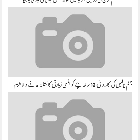
جہلم پولیس کی کارروائی،10 سالہ بچے کو جنسی زیادتی کا نشانہ بنانے والا ملزم…