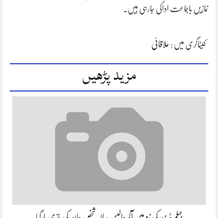
نمازیں باجماعت اداکی جارہی ہیں۔
کیٹاگری میں :
علاقائی
مزید پڑھیں
جہلم ٹرین کی زد میں آکر چالیس سالہ شخص جان کی بازی ہارگیا