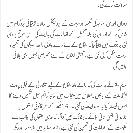
معاونت کرے گی۔
دوران اجلاس مساجد کی تعمیر اور مرمت کے پروجیکٹس سالانہ ترقیاتی پروگرام میں
شامل کرنے اور ان کی جلد تکمیل کے اقدامات کی ہدایت کی۔اس موقع پر دی
گئی بریفنگ میں بتایا گیا کہ اجتماع کے لئے رائے ونڈ کی رابطہ سڑکوں کی تعمیر و
مرمت مکمل کرلی گئی ہے، تبلیغی اجتماع کے لئے خصوصی بسیں بھی چلائی
جائیں گی۔
مریم نواز نے ہدایت کی کہ رائے ونڈ اجتماع کےلیے سیکیورٹی کے فول پروف
انتظامات کیے جائیں۔اجلاس میں پنجاب میں سائبر کرائم سیل تشکیل دینے کا
اصولی فیصلہ کیا گیا اور ہدایت کی گئی کہ لاؤڈ اسپیکر کے غیر قانونی استعمال پر
کارروائی یقینی بنائی جائے۔بریفنگ میں کہا گیا کہ مذہبی حلقوں کی جانب سے
حکومت کے اقدامات کی تحسین کی گئی ہے، تمام مساجد میں نماز جمعہ اور دیگر