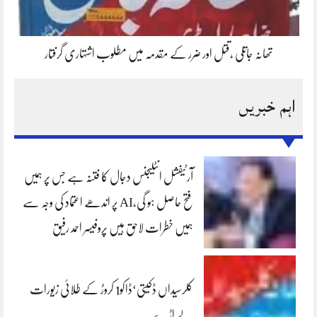
تھانہ جاتلی ،قتل اور ضرر کے مقدمہ میں مطلوب اشتہاری گرفتار
اہم خبریں
آرٹیفشل انٹلیجنس دجال کا فتنہ ہے جس پر ہمیں
فتح حاصل ہو گی،AI پر اندھے اعتماد کی وجہ سے
ہمیں خطرات لاحق ہیں پروفیسر احمد رفیق
کلرسیداں ڈکیتی‘ڈاکو1 کروڑ کے طلائی زیورات
لے اڑے