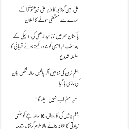
علی امین گنڈاپور کا وزیراعلیٰ خیبرپختونخوا کے
عہدے سے مستعفی ہونے کا اعلان
پاکستان بھر میں نمازِ عیدالاضحی کی ادائیگی کے
بعد سنتِ ابراہیمی کو زندہ رکھتے ہوئے قربانی کا
سلسلہ شروع
جہلم ٹرین کی زد میں آکر چالیس سالہ شخص جان
کی بازی ہارگیا
“یہ سسٹم اب نہیں چلے گا”
جہلم پولیس کی کارروائی،10 سالہ بچے کو جنسی
زیادتی کا نشانہ بنانے والا ملزم گرفتار،مقدمہ