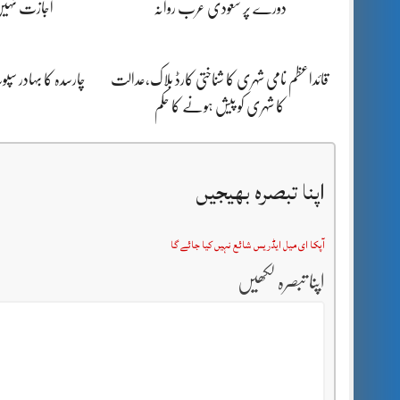
دورے پر سعودی عرب روانہ
اجازت نہیں
قائداعظم نامی شہری کا شناختی کارڈ بلاک،عدالت
چارسدہ کا بہادر س
کا شہری کو پیش ہونے کا حکم
اپنا تبصرہ بھیجیں
آپکا ای میل ایڈریس شائع نہیں کیا جائے گا
اپنا تبصرہ لکھیں