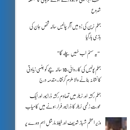
شروع
جہلم ٹرین کی زد میں آکر چالیس سالہ شخص جان کی
بازی ہارگیا
“یہ سسٹم اب نہیں چلے گا”
جہلم پولیس کی کارروائی،10 سالہ بچے کو جنسی زیادتی
کا نشانہ بنانے والا ملزم گرفتار،مقدمہ درج
جہلم رکشہ اور ٹریلر میں تصادم رکشہ ڈرائیور اور ایک
عورت زخمی ٹریلر کا ڈرائیور فرار ہونے میں کامیاب
وزیر اعظم شہباز شریف اور فیلڈ مارشل اہم دورے پر