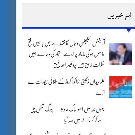
اہم خبریں
آرٹیفشل انٹلیجنس دجال کا فتنہ ہے جس پر ہمیں فتح
حاصل ہو گی،AI پر اندھے اعتماد کی وجہ سے ہمیں
خطرات لاحق ہیں پروفیسر احمد رفیق
کلرسیداں ڈکیتی‘ڈاکو1 کروڑ کے طلائی زیورات لے
اڑے
بھون نلہ میں افسوسناک حادثہ — بزرگ شخص پلی
سے گر کر نالے میں بہہ گیا