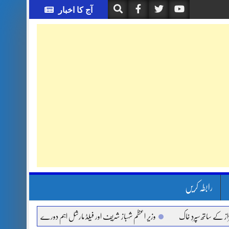
آج کا اخبار
رابطہ کریں
ساتھ سپردِ خاک
وزیر اعظم شہباز شریف اور فیلڈ مارشل اہم دورے پر سعودی عرب روانہ