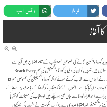
ٹویٹر
واٹس ایپ
کا آغاز
 دہلیز پر کورونا ویکسین لگانے کی خصوصی مہم پنجاب کے تمام اضلاع میں آج سے
شروع ہو گئی ہے۔ وزیراعلیٰ عثمان بزدار کی زیرصدارت آج اجلاس منعقد ہوا جس میں شہریوں کو ان کی دہلیز پر کورونا ویکسینیشن کی مہم Reach Every
Door RED) (کے بارے میں بریفنگ دی گئی۔ وزیراعلیٰ عثمان بزدار نے اجلاس سے خطاب کرتے ہوئے کہا کہ کورونا ویکسینیشن کی خصوصی مہم 12
ً 10 لاکھ شہریوں کو ویکسین لگانے کا ہدف مقرر کیا گیا ہے۔ انہوں نے کہا کہ پنجاب کو کورونا کے باعث بڑے پیمانے
پر جانی و مالی نقصان کا سامنا کرنا پڑا ہے۔پنجاب میں اب تک تقریباً 13 ہزار سے زائد افراد کورونا سے جاں بحق ہو چکے ہیں اور پنجاب کی معیشت کو تقریباً
 کیلئے ویکسینیشن اور احتیاط ضروری ہے۔پنجاب حکومت نے شہریوں کی زندگیوں