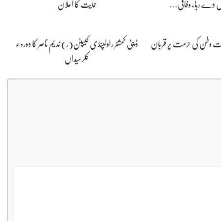
 دے رہا، وفاقی…
حمایت کا اعلان
پوت وطن کی حرمت پر قربان
ڈپٹی کمشنر راولپنڈی کیپٹن(ر) ندیم ناصر کا دورہء
کلرسیداں