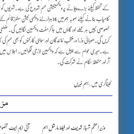
خصوصی ٹیمیں ہر محلے اور گاؤں میں جا کرمفت ویکسین لگائیں گی۔ ضلعی ان
کریں گی۔صوبائی وزراء،منتخب نمائندگان اور سماجی کارکنوں کو بھی مہم کی 
ہے۔میری عوام سے اپیل ہے کہ ویکسین لازمی لگوائیں۔ اجلاس میں صوبائ
آر اور متعلقہ حکام نے شرکت کی۔
کیٹاگری میں :
اہم خبریں
مزی
وزیر اعظم شہباز شریف اور فیلڈ مارشل اہم
آئی ایم ایف مخصوص