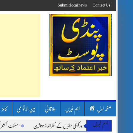
Skip
Submit local news
Contact Us
to
content
صفحہ اول
اہم خبریں
علاقائی
بین الاقوامی
کالمز
اہم خبریں
سون بارشیں، لینڈ سلائیڈنگ اور کوٹلی ستیاں کے نظر انداز متاثرین
اسسٹنٹ کمشنر کلرسی