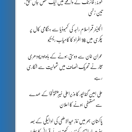
کہوٹہ: فائرنگ کے واقعے میں ایک شخص جاں بحق،
تین زخمی
انجینئر قمراسلام راجہ کی کمبوڈیا سے ہنگامی کال پر
چکری میں 16 افراد کا کامیاب ریسکیو
عمران خان سے دوستی ہونے کے باوجود چودھری
نثار نے تحریک انصاف میں شمولیت سے انکاری
رہے
علی امین گنڈاپور کا وزیراعلیٰ خیبرپختونخوا کے عہدے
سے مستعفی ہونے کا اعلان
پاکستان بھر میں نمازِ عیدالاضحی کی ادائیگی کے بعد
سنتِ ابراہیمی کو زندہ رکھتے ہوئے قربانی کا سلسلہ