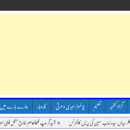
آزاد کشمیر
تعلیم
پوٹھوار میری دھرتی
کاروبار
ہمارے بارے میں
داں سیدہ زینب حسین کی پریس کانفرنس
شہید گر وپ کیپٹنعاصم طارق مکمل فوجی اعزاز کے 