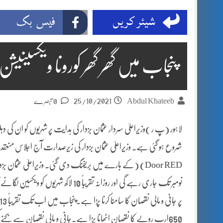
شیئر کریں
فیس بک
پنجاب میں گھر گھر کورونا ویکسینیشن 
25/10/2021
Abdul Khateeb
0 تبصرے
لاہور (پ ر )وزیراعلیٰ سردار عثمان بزدار کی ہدایت پر شہریوں کو ان کی
نومبر تک جاری رہے گی اور روزانہ تقریبا
650ارب روپے کا نقصان اٹھانا پڑا ہے۔جانی و مالی نقصان سے بچنے