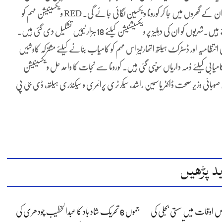
کے تحفظ کیلئے بڑے پیمانے پر ویکسینیشن مہم شروع کی ہے۔شہریوں کو ان کے گھروں میں جا کر کورونا ویکسین لگائی جائے گی۔ RED ویکسینیشن مہم کو
کامیاب بنانے کیلئے صوبہ بھرمیں 14ہزارنئے ویکسی نیشن سنٹرزقائم کئے ہیں۔شہریوں کو ان کی دہلیز پر ویکسیشنیشن کیلئے 18ہزار ٹیمیں تشکیل دی گئی ہیں۔
تظامیہ اور ڈسٹرکٹ ہیلتھ اتھارٹیز اس مہم کو کامیاب بنانے کیلئے مشترکہ کاوشیں
کامیابی کیلئے ذمہ داریاں سونپی گئی ہیں۔ کورونا سے نجات کا واحد حل ویکسینیشن
ی وزیر صحت ڈاکٹر یاسمین راشد، سیکرٹری پرائمری و سیکنڈری ہیلتھ، ڈی جی پی
د پڑھیں
 اوقات میں سستی بجلی کی
جموں 6 تحریک شاد باد کا عبدالخطیب چودھری کی