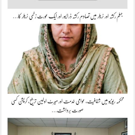
جہلم رکشہ اور ٹریلر میں تصادم رکشہ ڈرائیور اور ایک عورت زخمی ٹریلر کا…
محکمہ ریونیو میں شفافیت، عوامی خدمت اور میرٹ اولین ترجیح، کرپشن کسی
صورت برداشت…