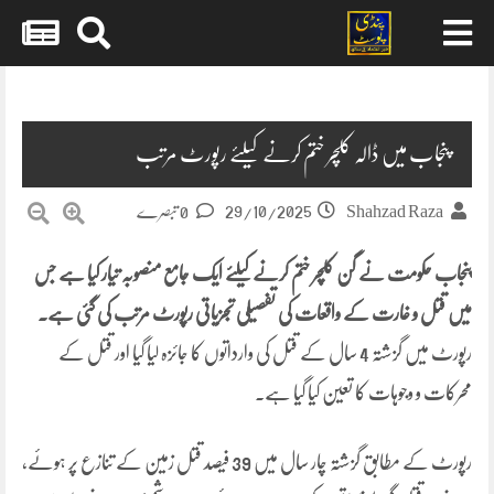
Skip
to
content
پنجاب میں ڈالہ کلچر ختم کرنے کیلئے رپورٹ مرتب
29/10/2025
Shahzad Raza
0 تبصرے
پنجاب حکومت نے گن کلچر ختم کرنے کیلئے ایک جامع منصوبہ تیار کیا ہے جس
میں قتل و غارت کے واقعات کی تفصیلی تجزیاتی رپورٹ مرتب کی گئی ہے۔
رپورٹ میں گزشتہ 4 سال کے قتل کی وارداتوں کا جائزہ لیا گیا اور قتل کے
محرکات و وجوہات کا تعین کیا گیا ہے۔
رپورٹ کے مطابق گزشتہ چار سال میں 39 فیصد قتل زمین کے تنازع پر ہوئے،