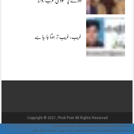
دورے پر سعودی عرب روانہ
غریب، غریب تر ہوتا جا رہا ہے
Copyright © 2021, Pindi Post All Rights Reserved.
// Show Author Image with Author Name in UrduPaper Theme function
urdu_paper_author_image_with_name($content) { if (is_single()) { $author_id =