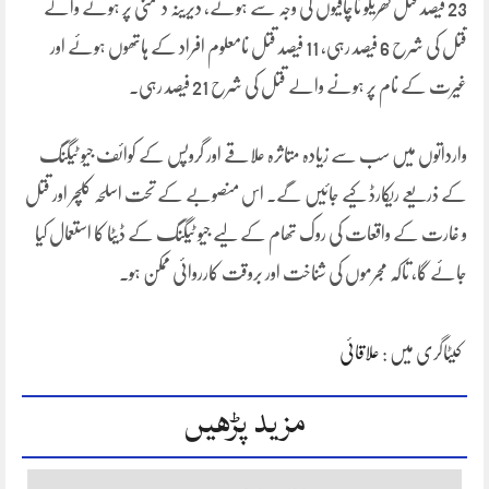
23 فیصد قتل گھریلو ناچاقیوں کی وجہ سے ہوئے، دیرینہ دشمنی پر ہونے والے
قتل کی شرح 6 فیصد رہی، 11 فیصد قتل نامعلوم افراد کے ہاتھوں ہوئے اور
غیرت کے نام پر ہونے والے قتل کی شرح 21 فیصد رہی۔
وارداتوں میں سب سے زیادہ متاثرہ علاقے اور گروپس کے کوائف جیو ٹیگنگ
کے ذریعے ریکارڈ کیے جائیں گے۔ اس منصوبے کے تحت اسلحہ کلچر اور قتل
و غارت کے واقعات کی روک تھام کے لیے جیو ٹیگنگ کے ڈیٹا کا استعمال کیا
جائے گا، تاکہ مجرموں کی شناخت اور بروقت کارروائی ممکن ہو۔
کیٹاگری میں :
علاقائی
مزید پڑھیں