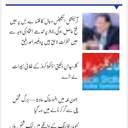
آرٹیفشل انٹلیجنس دجال کا فتنہ ہے جس پر ہمیں
فتح حاصل ہو گی،AI پر اندھے اعتماد کی وجہ سے
ہمیں خطرات لاحق ہیں پروفیسر احمد رفیق
کلرسیداں ڈکیتی‘ڈاکو1 کروڑ کے طلائی زیورات
لے اڑے
بھون نلہ میں افسوسناک حادثہ — بزرگ شخص
پلی سے گر کر نالے میں بہہ گیا
کہوٹہ: فائرنگ کے واقعے میں ایک شخص جاں