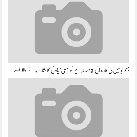
جہلم پولیس کی کارروائی،10 سالہ بچے کو جنسی زیادتی کا نشانہ بنانے والا ملزم…