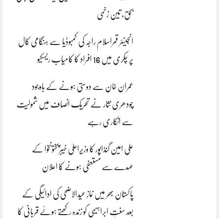
بحق، تین زخمی
انجینئر قمراسلام راجہ کی کمبوڈیا سے ہنگامی کال
پر چکری میں 16 افراد کا کامیاب ریسکیو
عمران خان سے دوستی ہونے کے باوجود
چودھری نثار نے تحریک انصاف میں شمولیت
سے انکاری رہے
علی امین گنڈاپور کا وزیراعلیٰ خیبرپختونخوا کے
عہدے سے مستعفی ہونے کا اعلان
پاکستان بھر میں نمازِ عیدالاضحی کی ادائیگی کے
بعد سنتِ ابراہیمی کو زندہ رکھتے ہوئے قربانی کا