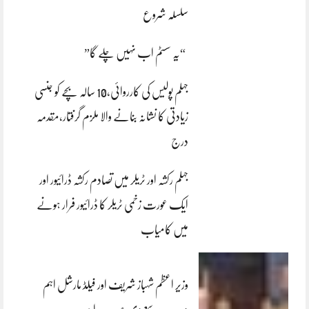
سلسلہ شروع
“یہ سسٹم اب نہیں چلے گا”
جہلم پولیس کی کارروائی،10 سالہ بچے کو جنسی
زیادتی کا نشانہ بنانے والا ملزم گرفتار،مقدمہ
درج
جہلم رکشہ اور ٹریلر میں تصادم رکشہ ڈرائیور اور
ایک عورت زخمی ٹریلر کا ڈرائیور فرار ہونے
میں کامیاب
وزیر اعظم شہباز شریف اور فیلڈ مارشل اہم