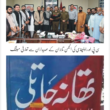
سی پی او،راولپنڈی کی انجمن تاجران کے عہدیداران سے تعارفی میٹنگ