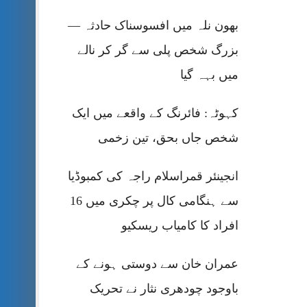
بھون نلہ میں افسوسناک حادثہ —
بزرگ شخص پلی سے گر کر نالے
میں بہہ گیا
کہوٹہ: فائرنگ کے واقعے میں ایک
شخص جاں بحق، تین زخمی
انجینئر قمراسلام راجہ کی کمبوڈیا
سے ہنگامی کال پر چکری میں 16
افراد کا کامیاب ریسکیو
عمران خان سے دوستی ہونے کے
باوجود چودھری نثار نے تحریک