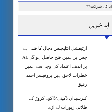
داد کی شرکت**
اہم خبریں
حرمت پر قربان
آرٹیفشل انٹلیجنس دجال کا فتنہ ہے
 کی پریس کانفرنس
جس پر ہمیں فتح حاصل ہو گی،AI
پر اندھے اعتماد کی وجہ سے ہمیں
خطرات لاحق ہیں پروفیسر احمد
رفیق
کلرسیداں ڈکیتی‘ڈاکو1 کروڑ کے
طلائی زیورات لے اڑے