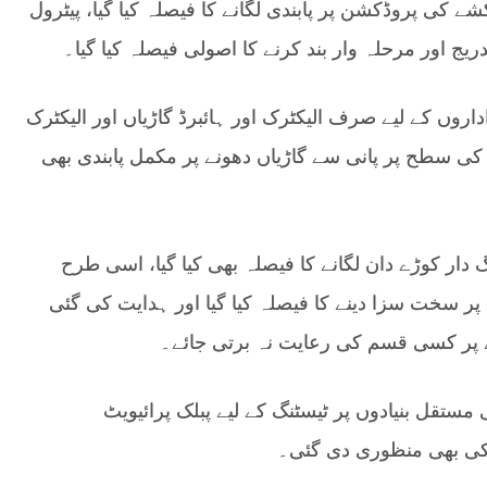
کی پروڈکشن پر پابندی لگانے کا فیصلہ کیا گیا، پیٹرول
یج اور مرحلہ وار بند کرنے کا اصولی فیصلہ کیا گیا۔
اروں کے لیے صرف الیکٹرک اور ہائبرڈ گاڑیاں اور الیکٹرک
ی سطح پر پانی سے گاڑیاں دھونے پر مکمل پابندی بھی
دار کوڑے دان لگانے کا فیصلہ بھی کیا گیا، اسی طرح
ے پر سخت سزا دینے کا فیصلہ کیا گیا اور ہدایت کی گئی
پر کسی قسم کی رعایت نہ برتی جائے۔
مستقل بنیادوں پر ٹیسٹنگ کے لیے پبلک پرائیویٹ
کی بھی منظوری دی گئی۔