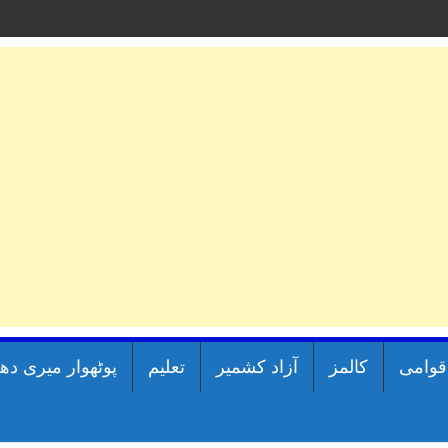
اقوامی
کالمز
آزاد کشمیر
تعلیم
پوٹھوار میری دھ