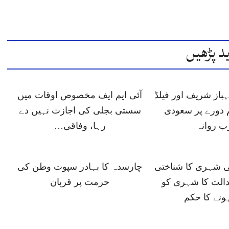
د پڑھیں
باز شریف اور فیلڈ
آئی ایم ایف مخصوص اوقات میں
 دورے پر سعودی
سستی بجلی کی اجازت نہیں دے
ب روانہ
رہا، وفاقی…
ی شہری کا شناختی
چارسدہ کا بہادر سپوت وطن کی
دالت کا شہری کو
حرمت پر قربان
ونے کا حکم