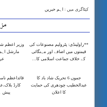
کیٹاگری میں :
اہم خبریں
مزی
**راولپنڈی: پٹرولیم مصنوعات کی
وزیر اعظم شہ
قیمتوں میں اضافے اور مہنگائی
مارشل اہم
کے خلاف جماعت اسلامی کا…
عر
جموں 6 تحریک شاد باد کا
قائداعظم نام
عبدالخطیب چودھری کی حمایت
کارڈ بلاک،ع
کا اعلان
پیش ہ