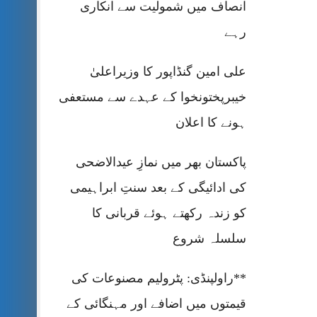
انصاف میں شمولیت سے انکاری
رہے
علی امین گنڈاپور کا وزیراعلیٰ
خیبرپختونخوا کے عہدے سے مستعفی
ہونے کا اعلان
پاکستان بھر میں نمازِ عیدالاضحی
کی ادائیگی کے بعد سنتِ ابراہیمی
کو زندہ رکھتے ہوئے قربانی کا
سلسلہ شروع
**راولپنڈی: پٹرولیم مصنوعات کی
قیمتوں میں اضافے اور مہنگائی کے