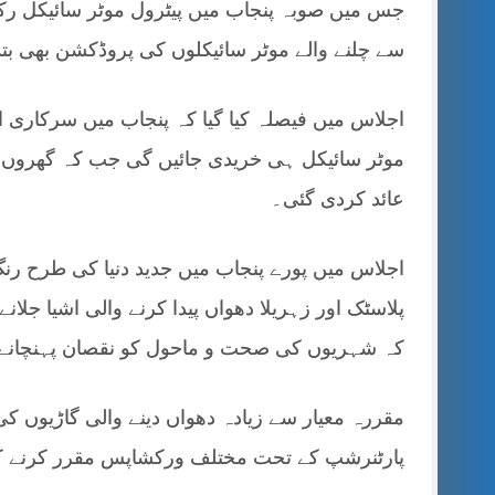
جس میں صوبہ پنجاب میں پیٹرول موٹر سائیکل رکشے 
سے چلنے والے موٹر سائیکلوں کی پروڈکشن بھی بتدر
اجلاس میں فیصلہ کیا گیا کہ پنجاب میں سرکاری اد
موٹر سائیکل ہی خریدی جائیں گی جب کہ گھروں ک
عائد کردی گئی۔
اجلاس میں پورے پنجاب میں جدید دنیا کی طرح رنگ 
پلاسٹک اور زہریلا دھواں پیدا کرنے والی اشیا جلان
کہ شہریوں کی صحت و ماحول کو نقصان پہنچانے 
مقررہ معیار سے زیادہ دھواں دینے والی گاڑیوں کی 
پارٹنرشپ کے تحت مختلف ورکشاپس مقرر کرنے 