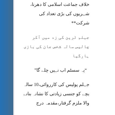
خلاف جماعت اسلامی کا دھرنا،
شہریوں کی بڑی تعداد کی
شرکت**
جہلم ٹرین کی زد میں آکر
چالیس سالہ شخص جان کی بازی
ہارگیا
“یہ سسٹم اب نہیں چلے گا”
جہلم پولیس کی کارروائی،10 سالہ
بچے کو جنسی زیادتی کا نشانہ بنانے
والا ملزم گرفتار،مقدمہ درج