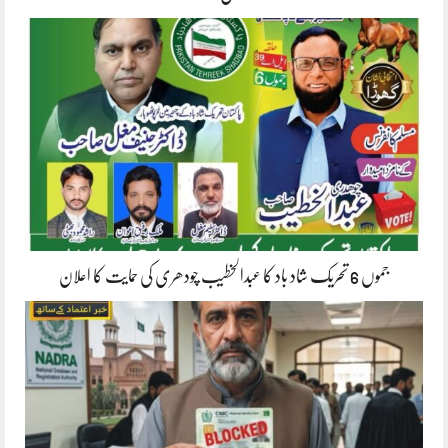
جموں 6 تحریک شاد باد کا عبدالخطیب چودھری کی حمایت کا اعلان