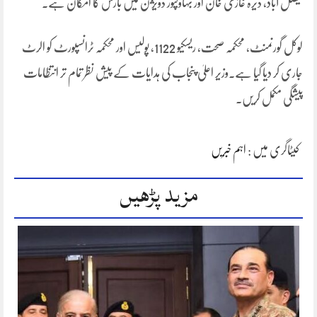
فیصل آباد، ڈیرہ غازی خان اور بہاولپور ڈویژن میں بارش کا امکان ہے۔
لوکل گورنمنٹ، محکمہ صحت، ریسکیو 1122، پولیس اور محکمہ ٹرانسپورٹ کو الرٹ
جاری کر دیا گیا ہے۔وزیر اعلیٰ پنجاب کی ہدایات کے پیش نظر تمام تر انتظامات
پیشگی مکمل کریں۔
کیٹاگری میں :
اہم خبریں
مزید پڑھیں