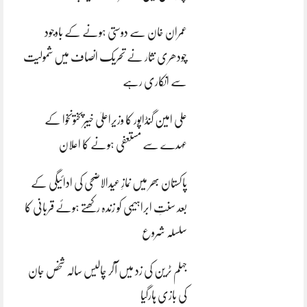
عمران خان سے دوستی ہونے کے باوجود
چودھری نثار نے تحریک انصاف میں شمولیت
سے انکاری رہے
علی امین گنڈاپور کا وزیراعلیٰ خیبرپختونخوا کے
عہدے سے مستعفی ہونے کا اعلان
پاکستان بھر میں نمازِ عیدالاضحی کی ادائیگی کے
بعد سنتِ ابراہیمی کو زندہ رکھتے ہوئے قربانی کا
سلسلہ شروع
جہلم ٹرین کی زد میں آکر چالیس سالہ شخص جان
کی بازی ہارگیا