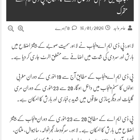
متحرک
16/01/2026
عامر واجد
0 تبصرے
لاہور:پی ڈی ایم اے پنجاب نے لاہور سمیت صوبے کے بیشتر اضلاع میں
بارش اور سردی کی شدت میں اضافے سے متعلق الرٹ جاری کر دیا ہے۔
پی ڈی ایم اے پنجاب کے مطابق آج سے 19 جنوری کے دوران مغربی
ہواؤں کا سسٹم پنجاب میں داخل ہوگا، 20 سے 23 جنوری کے دوران مری
گلیات اور دیگر پہاڑی علاقوں میں شدید برفباری اور بارش کا امکان ہے۔
پی ڈی ایم اے کے مطابق 20 سے 23 جنوری کے دوران پنجاب کے بیشتر
اضلاع میں بارش کا امکان ہے۔ لاہور، سرگودھا، گجرانوالہ، ساہیوال، ملتان،