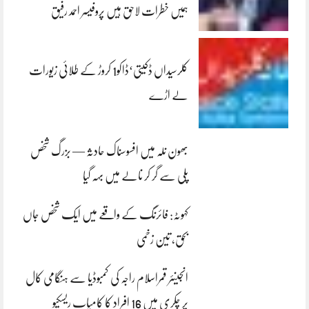
ہمیں خطرات لاحق ہیں پروفیسر احمد رفیق
کلرسیداں ڈکیتی‘ڈاکو1 کروڑ کے طلائی زیورات
لے اڑے
بھون نلہ میں افسوسناک حادثہ — بزرگ شخص
پلی سے گر کر نالے میں بہہ گیا
کہوٹہ: فائرنگ کے واقعے میں ایک شخص جاں
بحق، تین زخمی
انجینئر قمراسلام راجہ کی کمبوڈیا سے ہنگامی کال
پر چکری میں 16 افراد کا کامیاب ریسکیو