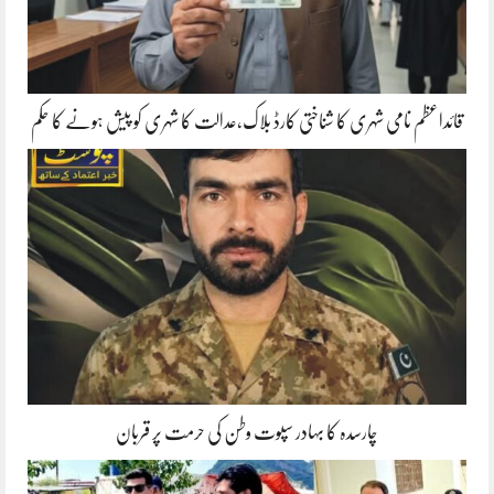
قائداعظم نامی شہری کا شناختی کارڈ بلاک،عدالت کا شہری کو پیش ہونے کا حکم
چارسدہ کا بہادر سپوت وطن کی حرمت پر قربان