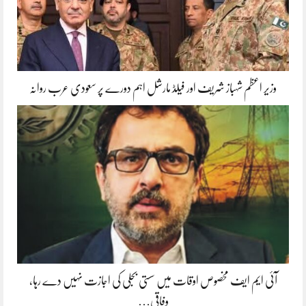
وزیر اعظم شہباز شریف اور فیلڈ مارشل اہم دورے پر سعودی عرب روانہ
آئی ایم ایف مخصوص اوقات میں سستی بجلی کی اجازت نہیں دے رہا،
وفاقی…