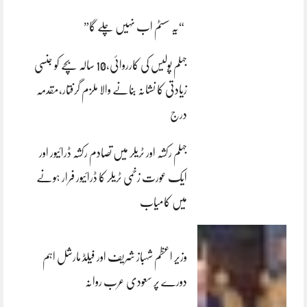
“یہ سسٹم اب نہیں چلے گا”
جہلم پولیس کی کارروائی،10 سالہ بچے کو جنسی
زیادتی کا نشانہ بنانے والا ملزم گرفتار،مقدمہ
درج
جہلم رکشہ اور ٹریلر میں تصادم رکشہ ڈرائیور اور
ایک عورت زخمی ٹریلر کا ڈرائیور فرار ہونے
میں کامیاب
وزیر اعظم شہباز شریف اور فیلڈ مارشل اہم
دورے پر سعودی عرب روانہ