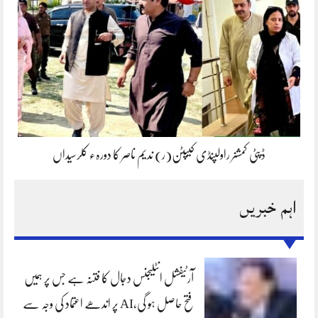
ڈپٹی کمشنر راولپنڈی کیپٹن(ر) ندیم ناصر کا دورہء کلرسیداں
اہم خبریں
آرٹیفشل انٹلیجنس دجال کا فتنہ ہے جس پر ہمیں
فتح حاصل ہو گی،AI پر اندھے اعتماد کی وجہ سے