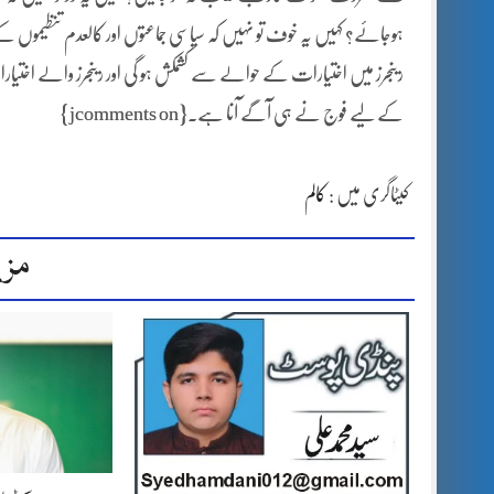
ہوجائے؟ کہیں یہ خوف تو نہیں کہ سیاسی جماعتوں اور کالعدم تنظیموں
رینجرز میں اختیارات کے حوالے سے کشمکش ہو گی اور رینجرز والے اختیا
کے لیے فوج نے ہی آگے آنا ہے۔{jcomments on}
کیٹاگری میں :
کالم
مزی