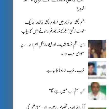
شروع
جہلم رکشہ اور ٹریلر میں تصادم رکشہ ڈرائیور اور ایک
عورت زخمی ٹریلر کا ڈرائیور فرار ہونے میں کامیاب
وزیر اعظم شہباز شریف اور فیلڈ مارشل اہم دورے پر
سعودی عرب روانہ
غریب، غریب تر ہوتا جا رہا ہے
“یہ سسٹم اب نہیں چلے گا”
آئی ایم ایف مخصوص اوقات میں سستی بجلی کی