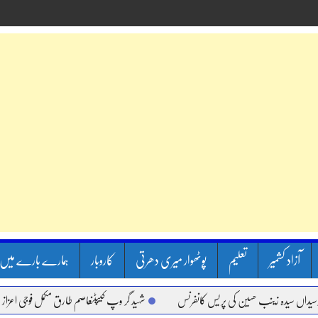
آزاد کشمیر
تعلیم
پوٹھوار میری دھرتی
کاروبار
ہمارے بارے میں
یدہ زینب حسین کی پریس کانفرنس
شہید گر وپ کیپٹنعاصم طارق مکمل فوجی اعزاز کے ساتھ س