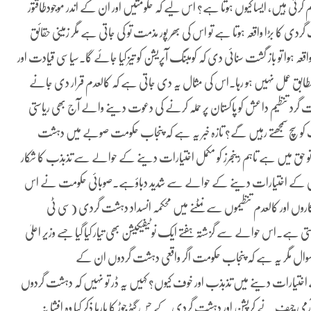
 کرتی ہیں، ایسا کیوں ہوتا ہے؟ اس لیے کہ حکومتیں اور ان کے اندر موجودطاقتور
دی کا بڑا واقعہ ہوتا ہے تو اس کی بھر پور مذمت تو کی جاتی ہے مگر زمینی حقائق
عہ ہوا تو باز گشت سنائی دی کہ کومبنگ آپریشن کو تیز کیا جائے گا۔سیاسی قیادت اور
 مطابق عمل نہیں ہو رہا۔اس کی مثال یہ دی جاتی ہے کہ کالعدم قرار دی جانے
ت گرد تنظیم داعش کو پاکستان پر حملہ کرنے کی دعوت دینے والے آج بھی ریاستی
و سچ سمجھتے رہیں گے؟ تازہ خبر یہ ہے کہ پنجاب حکومت صوبے میں دہشت
حق میں ہے تاہم رینجرز کو مکمل اختیارات دینے کے حوالے سے تذبذب کا شکار
گرفتاری کے اختیارات دینے کے حوالے سے شدید دباؤہے۔صوبائی حکومت نے اس
اروں اور کالعدم تنظیموں سے نمٹنے میں محکمہ انسداد دہشت گردی (سی ٹی
ی ہے۔اس حوالے سے گزشتہ ہفتے ایک نوٹیفیکیشن بھی تیار کیا گیا جسے وزیر اعلیٰ
ا۔سوال مگر یہ ہے کہ پنجاب حکومت اگر واقعی دہشت گردوں ان کے
رے اختیارات دینے میں تذبذب اور خوف کیوں؟ کہیں یہ ڈر تو نہیں کہ دہشت گردوں
 چیف نے کرپشن اور دہشت گردی کے جس گٹھ جوڑ کا بارہا ذکر کیا وہ افشا نہ