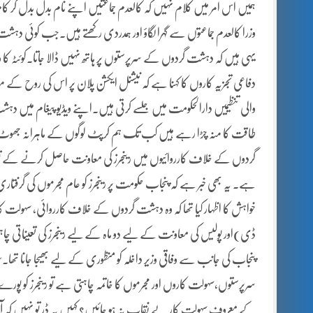
ہمیں اس امر میں کلام نہیں کہ کالعدم جماعتیں اپنے نام بدل بدل کر کام
وزرا کالعدم جماعتوں سے گہرا لگاؤ اور ہمدردی رکھتے ہیں۔جب کوئی دہشت گر
یہی ہیں کہ دہشت گردوں کے سرپرستوں پر ہاتھ نہیں ڈالا جاتا۔کوئٹہ کا واق
دفاعی تجزیہ کاروں کا کہنا ہے کہ نیشنل ایکشن پلان پر اس کی روح کے
والی تنظیمیں دارالحکومت میں جلسے کرتی ہیں۔اپنے ویڈیو پیغام میں دہش
طاقت کا منہ چڑا رہے ہیں کب تک ہم کرپٹ لوگوں کے ماہرانہ جھوٹ ک
گردوں کے خلاف کارروائیوں میں رینجرز کی معاونت حاصل کرنے کے تو 
ہے۔ یہ بھی خبر ہے کہ پنجاب حکومت پر رینجرز کو عام مجرموں کی 
خواہش کا اظہار کیا تھا کہ وہ دہشت گردوں کے خلاف کارروائی، سہولت ک
ڈی)اور پولیس کی معاونت کے لیے دو ماہ کے لیے رینجرز کی تعیناتی چاہت
پنجاب کی جانب سے وفاقی وزیر داخلہ کو منظوری کے لیے بھیجا جانا تھ
سرپرستوں،سہولت کاروں اور مجرموں کا خاتمہ چاہتی ہے تو رینجرز کو پو
کے معروف سہولت کار بے نقاب نہ ہو جائیں؟ کہیں یہ ڈر تو نہیں کہ آرمی