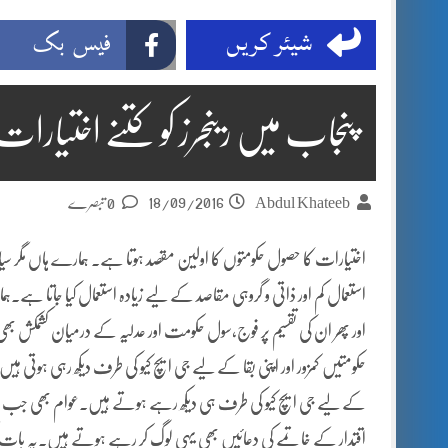
شیئر کریں
فیس بک
پنجاب میں رینجرز کو کتنے اختیار
18/09/2016
Abdul Khateeb
0 تبصرے
اختیارات کا حصول حکومتوں کا اولین مقصد ہوتا ہے۔ ہمارے ہاں مگر سی
استعمال کم اور ذاتی و گروہی مقاصد کے لیے زیادہ استعمال کیا جاتا ہ
اور پھر ان کی تقسیم پر فوج،سول حکومت اور عدلیہ کے درمیان کشمک
حکومتیں کمزور اور اپنی بقا کے لیے جی ایچ کیو کی طرف دیکھ رہی ہوتی
کے لیے جی ایچ کیو کی طرف ہی دیکھ رہے ہوتے ہیں۔عوام بھی جب سول 
اقتدار کے خاتمے کی دعائیں بھی یہی لوگ کر رہے ہوتے ہیں۔یہ بات