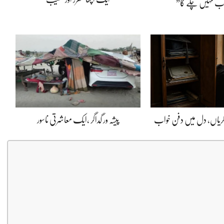
اب نہیں چلے گا”
ڈگریاں، دل میں دفن خواب
پیشہ ور گداگر ،ایک معاشرتی ناسور