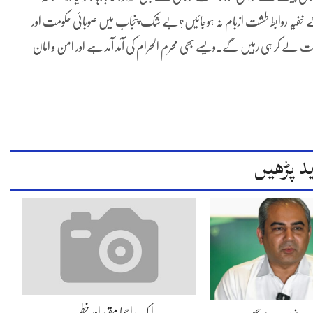
 کے خفیہ روابط طشت ازبام نہ ہوجائیں؟بے شک پنجاب میں صوبائی حکومت اور
رات لے کر ہی رہیں گے۔ویسے بھی محرم الحرام کی آمد آمد ہے اور امن و امان
د پڑھیں
ایک اچھا مقرر اور خطیب