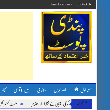
Skip
Submit local news
Contact Us
to
content
صفحہ اول
اہم خبریں
علاقائی
بین الاقوامی
کالمز
اہم خبریں
رشیں، لینڈ سلائیڈنگ اور کوٹلی ستیاں کے نظر انداز متاثرین
اسسٹنٹ کمشنر کلرسیداں س