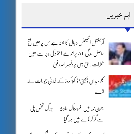
اہم خبریں
آرٹیفشل انٹلیجنس دجال کا فتنہ ہے جس پر ہمیں فتح
حاصل ہو گی،AI پر اندھے اعتماد کی وجہ سے ہمیں
خطرات لاحق ہیں پروفیسر احمد رفیق
کلرسیداں ڈکیتی‘ڈاکو1 کروڑ کے طلائی زیورات لے
اڑے
بھون نلہ میں افسوسناک حادثہ — بزرگ شخص پلی
سے گر کر نالے میں بہہ گیا