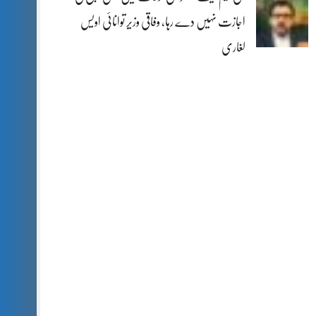
اجازت نہیں دے رہا، وفاقی وزیر توانائی اویس
لغاری