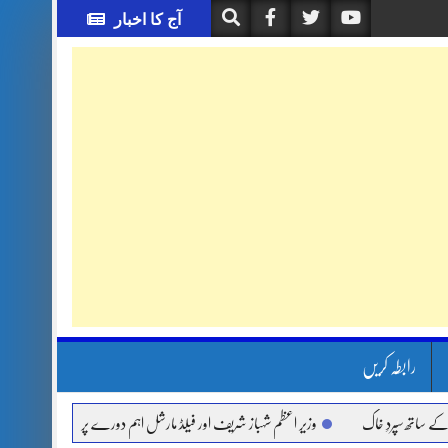
آج کا اخبار
رابطہ کریں
پردِ خاک
وزیر اعظم شہباز شریف اور فیلڈ مارشل اہم دورے پر سعودی عرب روانہ