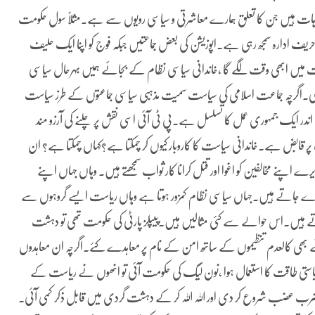
وجوہات ہیں جن کا تعلق ہمارے معاشرتی و سیاسی رویوں سے ہے۔مثلاً سول حکومت
ریف ادارہ سمجھ رہی ہے۔اپوزیشن کی بعض جماعتیں جبکہ فوج کو اپنا ایک حلیف
وغت میں ابھی وقت لگے گا ،خاندانی سیاسی نظام کے بجائے ہمیں بہرحال سیاسی
۔اگرچہ جماعت اسلامی کی سیاست سمیت مذہبی سیاسی جماعتوں کے طرز سیاست
ر ایک جمہوری عمل کا تسلسل ہے۔پی ٹی آئی اسی نقش پر چلنے کی آرزو مند
ر قابض ہے۔خاندانی سیاست کا کاروبار کیوں کر چمکتا ہے؟کہاں چمکتا ہے؟ ان
اپنے مخالفین کو اغوا اور قتل کرانا کار ثواب سمجھتے ہیں۔ وہاں جہاں اپنے
یدے جاتے ہیں۔جہاں سیاسی نظام کمزور ہوتا ہے وہاں ریاست ایسے گروہوں سے
 ہیں۔اس حوالے سے کئی مثالیں ہیں۔پیپلز پارٹی کی حکومت تھی تو دہشت
ے بھی کالعدم تنظیموں کے ساتھ امن کے نام پر معاہدے کئے۔اگرچہ ان معاہدوں
یاستی طاقت کا استعمال ہوا ،نون لیگ کی حکومت آئی تو انھوں نے ریاست کے
رب عضب شروع کر دی اور اللہ اللہ کر کے دہشت گردی میں قابل ذکر کمی آئی۔