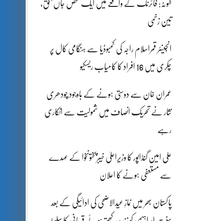
کہوٹہ: فائرنگ کے واقعے میں ایک شخص جاں بحق،
تین زخمی
انجینئر قمراسلام راجہ کی کمبوڈیا سے ہنگامی کال پر
چکری میں 16 افراد کا کامیاب ریسکیو
عمران خان سے دوستی ہونے کے باوجود چودھری
نثار نے تحریک انصاف میں شمولیت سے انکاری
رہے
علی امین گنڈاپور کا وزیراعلیٰ خیبرپختونخوا کے عہدے
سے مستعفی ہونے کا اعلان
پاکستان بھر میں نمازِ عیدالاضحی کی ادائیگی کے بعد
سنتِ ابراہیمی کو زندہ رکھتے ہوئے قربانی کا سلسلہ