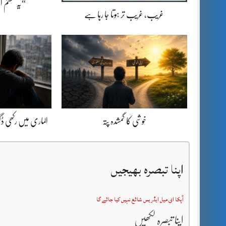
“یہ سسٹم 
غریب، غریب تر ہوتا جا رہا ہے
خوشی کا گمشدہ پتہ
الماری میں رکھی 
اپنا تبصرہ بھیجیں
آپکا ای میل ایڈریس شائع نہیں کیا جائے گا
اپنا تبصرہ لکھیں