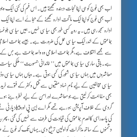
اب بھی فوج کو ہی اپنا نجات دہندہ سمجھتے ہیں۔ اس فہم کی کئی ایک 
اب بھی فوج کو اپنا ایک ماتحت ادارہ سمجھنے کے بجائے اسے اپنا ایک ح
ادارہ سمجھ رہی ہیں۔یہ رویہ کسی طور بھی سیاسی نہیں۔ہمیں سیاسی بل
جماعتوں کے اندر ایک سیاسی عمل کی ضرورت ہے۔ جیسے جماعت اسلامی
سے مجھے اختلاف ہے،مگر جماعت اسلامی وہ واحد جماعت ہے جس کے اند
ہے۔باقی ساری سیاسی جماعتوں میں’’ خاندانی جمہوریت‘‘ ملکی سیاست پ
معاشروں میں جہاں سیاسی شعور کی کمی ہوتی ہے۔ وہاں جہاں سیاسی وڈیرے 
سیاسی مخالفین کے لیے نام نہاد مفتیوں سے قتل و کفر کے فتوے خر
بھی مفاہمت کر لیتی ہے جو معاشرے اور امن کے لیے خطرہ بنے ہوتے
گردی کے خلاف آپریشن ہو رہے تھے مگر اے این پی اور پیپلز پارٹی ن
کی پاسدرای کالعدم جماعتوں کی قیادت کی طرف سے نہیں کی گئی ،پھر ر
دشمنوں کے ساتھ مذاکرات کو اولین ترجیح دی۔یہاں تک کہ فوج نے ض