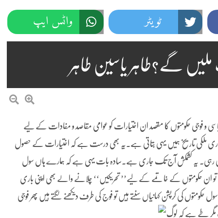
ٹویٹر
واٹس ایپ
ات ملیں گے؟طاہر یاسین طاہر
اسی و فوجی حکومتوں کا مقصد ان اختیارات کو عوامی مقاصد و مفادات کے لیے
ے۔ہماری ملکی تاریخ ہمیں یہی بتاتی ہے۔یہ بھی درست ہے کہ اختیارات
کے حصول
ش بھی رہی۔ یہ کشمکش آج تک جاری ہے۔سادہ بات یہی ہے کہ ہمارے ہاں سول
 ہیں تو ان حکومتوں کے خاتمے کے لیے’’ تحریکیں‘‘ چلانے والے بھی اپنی باری
حکومتوں کی کرپشن کہانیاں سنتے ہیں تو فوج کی
طرف دیکھنے لگتے ہیں پھر فوجی
 مگر طے ہے کہ لوگ