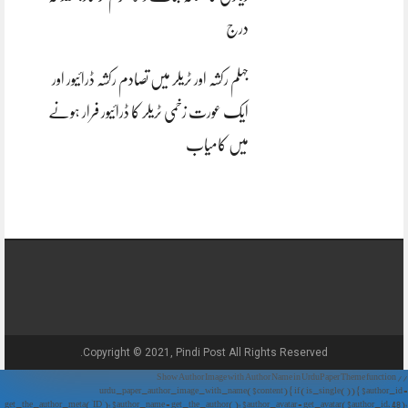
درج
جہلم رکشہ اور ٹریلر میں تصادم رکشہ ڈرائیور اور
ایک عورت زخمی ٹریلر کا ڈرائیور فرار ہونے
میں کامیاب
Copyright © 2021, Pindi Post All Rights Reserved.
// Show Author Image with Author Name in UrduPaper Theme function
urdu_paper_author_image_with_name($content) { if (is_single()) { $author_id =
get_the_author_meta('ID'); $author_name = get_the_author(); $author_avatar = get_avatar($author_id, 48);