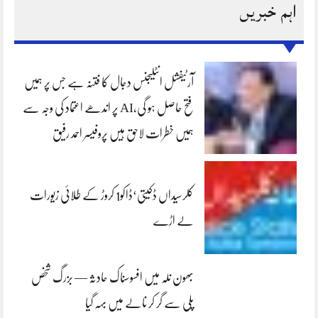
اہم خبریں
آرٹیفشل انٹلیجنس دجال کا فتنہ ہے جس پر ہمیں
فتح حاصل ہو گی،AI پر اندھے اعتماد کی وجہ سے
ہمیں خطرات لاحق ہیں پروفیسر احمد رفیق
کلرسیداں ڈکیتی‘ڈاکو1 کروڑ کے طلائی زیورات
لے اڑے
بھون نلہ میں افسوسناک حادثہ — بزرگ شخص
پلی سے گر کر نالے میں بہہ گیا