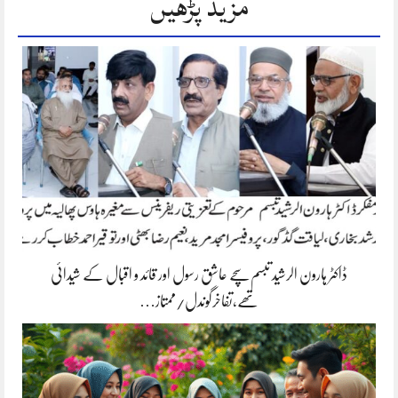
مزید پڑھیں
ڈاکٹر ہارون الرشید تبسم سچے عاشق رسول اور قائد و اقبال کے شیدائی
تھے،تفاخرگوندل/ممتاز…