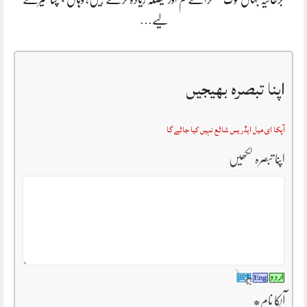
لیے…
اپنا تبصرہ بھیجیں
آپکا ای میل ایڈریس شائع نہیں کیا جائے گا
اپنا تبصرہ لکھیں
آپکا نام
*