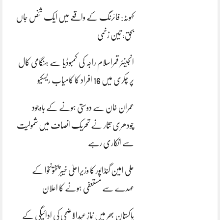
کہوٹہ: فائرنگ کے واقعے میں ایک شخص جاں
بحق، تین زخمی
انجینئر قمراسلام راجہ کی کمبوڈیا سے ہنگامی کال
پر چکری میں 16 افراد کا کامیاب ریسکیو
عمران خان سے دوستی ہونے کے باوجود
چودھری نثار نے تحریک انصاف میں شمولیت
سے انکاری رہے
علی امین گنڈاپور کا وزیراعلیٰ خیبرپختونخوا کے
عہدے سے مستعفی ہونے کا اعلان
پاکستان بھر میں نمازِ عیدالاضحی کی ادائیگی کے