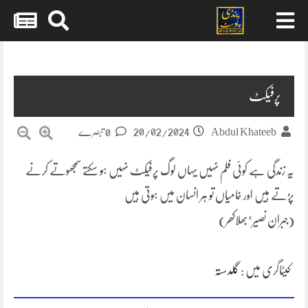
Skip
to
content
پرفیکٹ
20/02/2024
Abdul Khateeb
0 تبصرے
یہ زندگی ہے کوئی فلم نہیں یہاں لوگ پرفیکٹ نہیں ہو سکتے سمجھوتے کرنے
پڑتے ہیں اور خامیاں تو ہر انسان میں ہوتی ہیں
(جبران نصیر‘بھلاکھر)
کیٹاگری میں :
گلدستہ