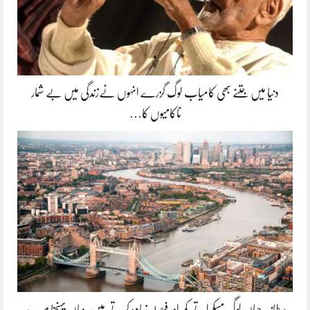
دنیا میں جتنے بھی کامیاب لوگ گزرے انہوں نےزندگی میں بے شمار
ناکامیوں کا…
برطانیہ جہاں لوگ مسکراتے کم اور فیصلہ زیادہ کرتے ہیں، وہاں پہنچنا میرے