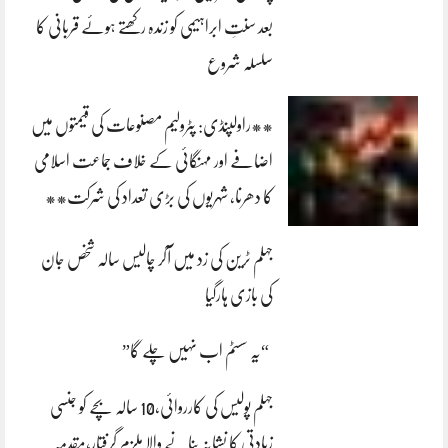
بعد سنتِ ابراہیمی کو زندہ رکھتے ہوئے قربانی کا
سلسلہ شروع
**راولپنڈی: پٹرولیم مصنوعات کی قیمتوں میں
اضافے اور مہنگائی کے خلاف جماعت اسلامی
کا دھرنا، شہریوں کی بڑی تعداد کی شرکت**
جہلم ٹرین کی زد میں آکر چالیس سالہ شخص جان
کی بازی ہارگیا
“یہ سسٹم اب نہیں چلے گا”
جہلم پولیس کی کارروائی،10 سالہ بچے کو جنسی
زیادتی کا نشانہ بنانے والا ملزم گرفتار،مقدمہ