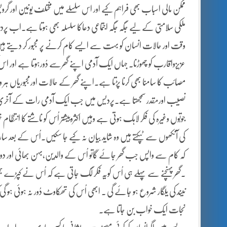
ممکن مالی اسباب بھی فراہم کیے اور اس سلسلے میں مختلف یونین اور 
ملکی سلامتی کے لیے جگہ جگہ اجتماعی دعاکا سلسلہ بھی ہوتا ہے۔اب پ
وقت اور حالات انسان کو بہت سے ایسے کام کرنے پر مجبور کر دیتے ہیں
عزیزواقارب کو چھوڑنا۔ جہاں ایک آدمی اپنے گھرسے دُورہوتا ہے اور اس کو
مصائب کا سامنا بھی کرنا پڑتا ہے۔اپنے گھر کے حالات اورمجبوریاں ہر و
نصیب اورمقدر سمجھتا ہے۔پردیس میں جب ایک آدمی رات کے آخری حصہ
جوتُوں وغیرہ کی فکر لاہک ہوتی ہے وہیں اکثروبیشتر اُس کو ناشتے کا انتظام خ
کی آنکھوں سے ٹپکتے ہیں وہ شاید بیان نہ کیے جا سکیں۔اُس کے بعد س
کہ کام سے واپس جب گھر جائے گاتو اُس کے والدین،بہن بھائی اور دوسرا 
۔گھر پہنچنے سے پہلے ہی اُس کویہ فکر لگ جاتی ہے کہ اُس نے کپڑے ب
نیند کی یلگار شروع ہو جائے گی ۔ ابھی اُس کی تھکاوٹ دُور نہ ہوئی ہ
نجات ایک خواب بن جاتا ہے۔