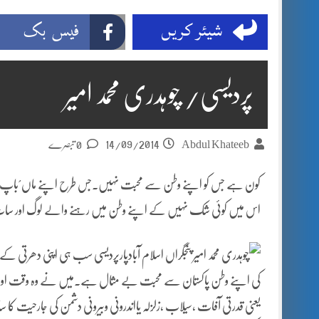
شیئر کریں
فیس بک
پردیسی/ چوہدری محمد امیر
14/09/2014
Abdul Khateeb
0 تبصرے
کون ہے جس کو اپنے وطن سے محبت نہیں۔جس طرح اپنے ماں ؍باپ
اس میں کوئی شک نہیں کے اپنے وطن میں رہنے والے لوگ اور سات
پارپردیسی سب ہی اپنی دھرتی کے لی
کی اپنے وطن پاکستان سے محبت بے مثال ہے۔میں نے وہ وقت اور حا
یعنی قدرتی آفات ،سیلاب ،زلزلہ یااندرونی وبیرونی دشمن کی جارحیت کا سامنا