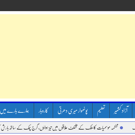
آزاد کشمیر
تعلیم
پوٹھوار میری دھرتی
کاروبار
ہمارے بارے میں
محکمہ موسمیات کا ملک کے مختلف علاقوں میں تیز ہواؤں، گرج چمک کے ساتھ بارش کا الرٹ