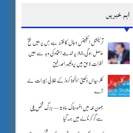
اہم خبریں
آرٹیفشل انٹلیجنس دجال کا فتنہ ہے جس پر ہمیں فتح
حاصل ہو گی،AI پر اندھے اعتماد کی وجہ سے ہمیں
خطرات لاحق ہیں پروفیسر احمد رفیق
کلرسیداں ڈکیتی‘ڈاکو1 کروڑ کے طلائی زیورات لے
اڑے
بھون نلہ میں افسوسناک حادثہ — بزرگ شخص پلی
سے گر کر نالے میں بہہ گیا