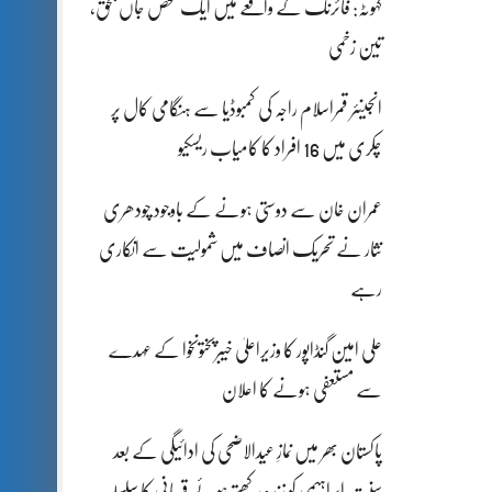
کہوٹہ: فائرنگ کے واقعے میں ایک شخص جاں بحق،
تین زخمی
انجینئر قمراسلام راجہ کی کمبوڈیا سے ہنگامی کال پر
چکری میں 16 افراد کا کامیاب ریسکیو
عمران خان سے دوستی ہونے کے باوجود چودھری
نثار نے تحریک انصاف میں شمولیت سے انکاری
رہے
علی امین گنڈاپور کا وزیراعلیٰ خیبرپختونخوا کے عہدے
سے مستعفی ہونے کا اعلان
پاکستان بھر میں نمازِ عیدالاضحی کی ادائیگی کے بعد
سنتِ ابراہیمی کو زندہ رکھتے ہوئے قربانی کا سلسلہ