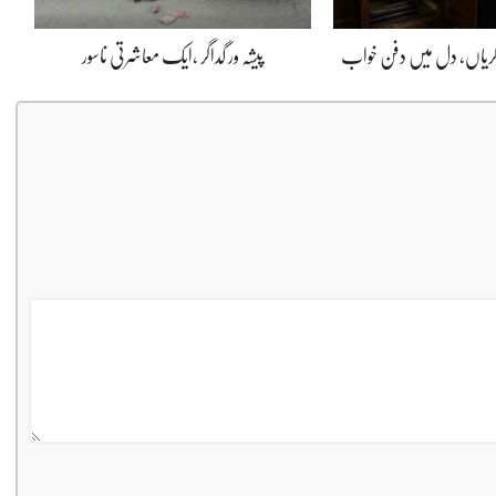
ڈگریاں، دل میں دفن خواب
پیشہ ور گداگر ،ایک معاشرتی ناسور