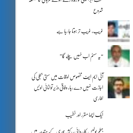
شروع
غریب، غریب تر ہوتا جا رہا ہے
“یہ سسٹم اب نہیں چلے گا”
آئی ایم ایف مخصوص اوقات میں سستی بجلی کی
اجازت نہیں دے رہا، وفاقی وزیر توانائی اویس
لغاری
ایک اچھا مقرر اور خطیب
جہلم پولیس کارروائی، رکشہ چوری کے مقدمہ میں