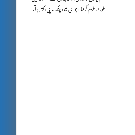
ملوث ملزم گرفتار، چوری شدہ چنگ چی رکشہ برآمد