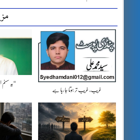
مزی
“یہ سسٹم 
غریب، غریب تر ہوتا جا رہا ہے