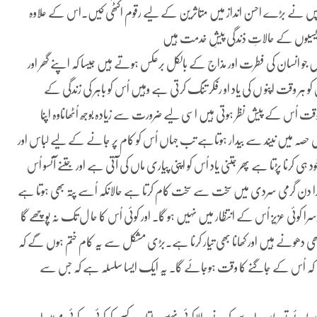
گروپس نے بڑے احسن انداز میں متاثرین کے لیے رقوم اکٹھی کیں۔اس کے علاوہ
ردیسیوں کے حالاتِ ذندگی پیشِ خدمت ہیں
 جو انسان کی فطرت اور مذاج کے بالکل برعکس ہوتے ہیں جیسا کہ اپنے گھر اور
 ہر وقت اپنو ں کی یاد او رفکر تنگ کرتی ہے وہیں اُس کو باہر کی زندگی کے
قت اُس کے پیش نظر ہوتی ہیں اسی لیے ضرورت سے زیادہ بوجھ اُٹھاناوہ اپنا
 میں نیند سے بیدار ہوتاہے تب جہاں اُس کو کام پر جانے کے لیے لباس اور
ود ہی کرنا پڑتا ہے پھر جتنی یاد اُس کو اپنی پیاری ماں کی آتی ہے اور جتنے آنسو اُس
ارا دن گرمی سردی میں سخت سے سخت کام کرتا ہے حالانکہ اُسے پتہ بھی ہوتا ہے
کوئی عزیز اُس کے انتظار میں نہیں ہو گا۔ اور کوئی اُس کا حا ل تک نہ پوچھے گا
ھی دھونے ہیں اور کھانا بھی تیار کرنا ہے۔بڑی مشکل سے یہ کام ختم ہوں گے کہ
و گی کہ اُس کے جاگنے کا وقت ہوجائے گا۔ یہ ایک ایسا سلسلہ ہے کہ جس سے