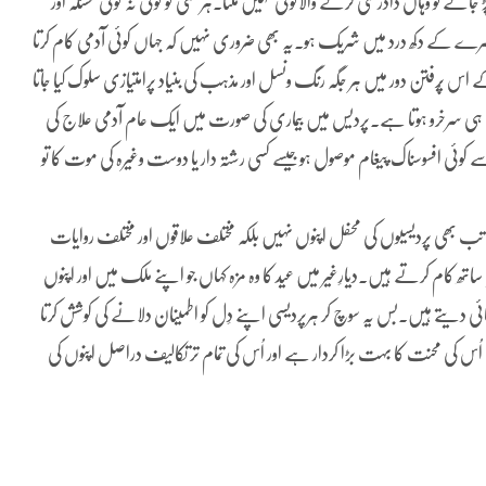
ائے تو وہاں دادرسی کرنے والاکوئی نہیں ملتا۔ہر کسی کو کوئی نہ کوئی مسئلہ اور
رے کے دکھ درد میں شریک ہو۔یہ بھی ضروری نہیں کہ جہاں کوئی آدمی کام کرتا
فتن دور میں ہر جگہ رنگ ونسل اور مذہب کی بنیاد پرامتیازی سلوک کیا جاتا
سرخرو ہوتا ہے۔پردیس میں بیماری کی صورت میں ایک عام آدمی علاج کی
کوئی افسوسناک پیغام موصول ہوجیسے کسی رشتہ دار یا دوست وغیرہ کی موت کا تو
ب بھی پردیسیوں کی محفل اپنوں نہیں بلکہ مختلف علاقوں اور مختلف روایات
کام کرتے ہیں۔دیارِغیر میں عید کا وہ مزہ کہاں جو اپنے ملک میں اور اپنوں
ئی دیتے ہیں۔بس یہ سوچ کر ہرپردیسی اپنے دِل کو اطمینان دلانے کی کوشش کرتا
س کی محنت کا بہت بڑا کردار ہے اور اُس کی تمام تر تکالیف دراصل اپنوں کی