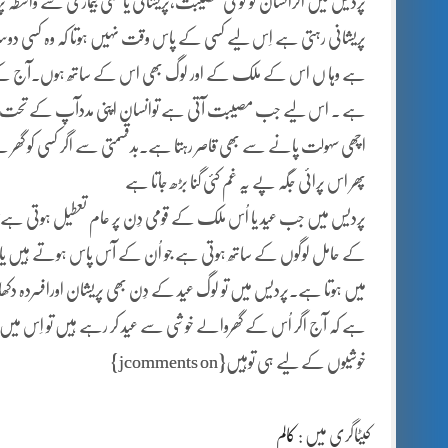
پردیس میں اگرانسان کو کو ئی مصیبت،پریشانی یا کسی بیماری سے واسطہ پڑ ج
پریشانی رہتی ہے اِس لیے کسی کے پاس وقت نہیں ہوتا کہ وہ کسی دوس
ہے وہا ں اس کے ملک کے اور لوگ بھی اس کے ساتھ ہوں۔آج کے اس پُر
ہے ۔ اس لیے جب مصیبت آتی ہے توانسان اپنی مددآپ کے تحت ہی 
اچھی سہولت پانے سے بھی قاصر رہتا ہے۔بدقسمتی سے اگر کسی کو گھر سے 
پھر اس پرائی جگہ پے یہ غم کئی گنا بڑھ جاتا ہے
پردیس میں جب عید یا اُس ملک کے قومی دِن پر عام تعطیل ہوتی ہے ت
کے حامل لوگوں کے ساتھ ہوتی ہے جو اُن کے آس پاس ہوتے ہیں یا ساتھ 
میں ہوتا ہے۔پردیس میں تو لوگ عید کے دِن بھی پریشان اورافسردہ دکھا
ہے کہ آج اگر اُس کے گھروالے خوشی سے عید کر رہے ہیں تو اِس میں اُ
خوشیوں کے لیے ہی توہیں{jcomments on}
کیٹاگری میں :
کالم