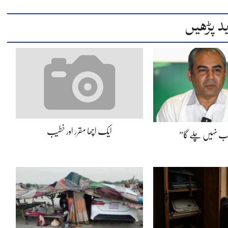
د پڑھیں
ایک اچھا مقرر اور خطیب
اب نہیں چلے گا”