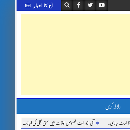
آج کا اخبار
رابطہ کریں
 جاری.
آئی ایم ایف مخصوص اوقات میں سستی بجلی کی اجازت نہیں دے رہا، وفاقی وزیر 