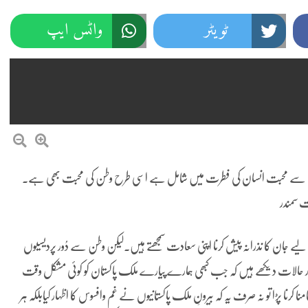
ٹویٹر
واٹس ایپ
 سے محبت انسان کی فطرت میں شامل ہے اسی طرح وطن کی محبت بھی ہے۔
 سمندر
ے جان کا نذرانہ پیش کرنا اپنی سعادت سمجھتے ہیں۔لیکن وطن سے دُور پردیسیوں
لات دیکھے ہیں کہ جب کبھی ہمارے پیارے ملک پاکستان کو کوئی مشکل وقت
 کرنا پڑا تو نہ صرف یہ کہ بیرونِ ملک پاکستانیوں نے غم وافسوس کا اظہار کیابلکہ ہر