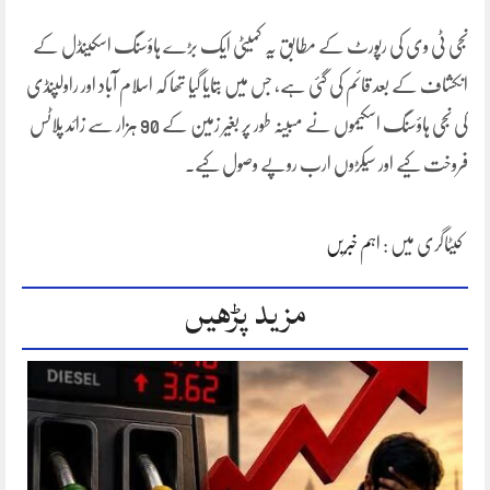
نجی ٹی وی کی رپورٹ کے مطابق یہ کمیٹی ایک بڑے ہاؤسنگ اسکینڈل کے
انکشاف کے بعد قائم کی گئی ہے، جس میں بتایا گیا تھا کہ اسلام آباد اور راولپنڈی
کی نجی ہاؤسنگ اسکیموں نے مبینہ طور پر بغیر زمین کے 90 ہزار سے زائد پلاٹس
فروخت کیے اور سیکڑوں ارب روپے وصول کیے۔
کیٹاگری میں :
اہم خبریں
مزید پڑھیں