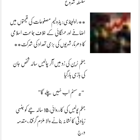
سلسلہ شروع
**راولپنڈی: پٹرولیم مصنوعات کی قیمتوں میں
اضافے اور مہنگائی کے خلاف جماعت اسلامی
کا دھرنا، شہریوں کی بڑی تعداد کی شرکت**
جہلم ٹرین کی زد میں آکر چالیس سالہ شخص جان
کی بازی ہارگیا
“یہ سسٹم اب نہیں چلے گا”
جہلم پولیس کی کارروائی،10 سالہ بچے کو جنسی
زیادتی کا نشانہ بنانے والا ملزم گرفتار،مقدمہ
درج