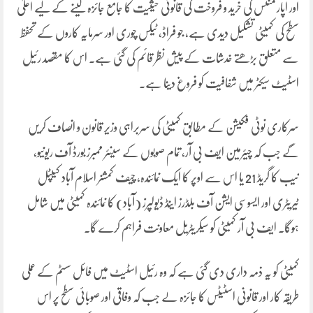
اور اپارٹمنٹس کی خرید و فروخت کی قانونی حیثیت کا جامع جائزہ لینے کے لیے اعلیٰ
سطح کی کمیٹی تشکیل دیدی ہے، جو فراڈ، ٹیکس چوری اور سرمایہ کاروں کے تحفظ
سے متعلق بڑھتے خدشات کے پیش نظر قائم کی گئی ہے۔ اس کا مقصد رئیل
اسٹیٹ سیکٹر میں شفافیت کو فروغ دینا ہے۔
سرکاری نوٹی فکیشن کے مطابق کمیٹی کی سربراہی وزیر قانون و انصاف کریں
گے جب کہ چیئرمین ایف بی آر، تمام صوبوں کے سینئر ممبرز بورڈ آف ریونیو،
نیب کا گریڈ 21 یا اس سے اوپر کا ایک نمائندہ، چیف کمشنر اسلام آباد کیپٹل
ٹیریٹری اور ایسوسی ایشن آف بلڈرز اینڈ ڈیولپرز (آباد) کا نمائندہ کمیٹی میں شامل
ہوگا۔ ایف بی آر کمیٹی کو سیکریٹریل معاونت فراہم کرے گا۔
کمیٹی کو یہ ذمہ داری دی گئی ہے کہ وہ رئیل اسٹیٹ میں فائل سسٹم کے عملی
طریقہ کار اور قانونی اسٹیٹس کا جائزہ لے جب کہ وفاقی اور صوبائی سطح پر اس