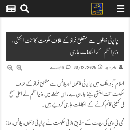
Skip
to
content
پراپرٹی فائلوں سے متعلق فراڈ کے خلاف حکومت کاسخت ایکشن ،
وزیراعظم کے احکامات جاری
30/12/2025
عامر واجد
0 تبصرے
اسلام آباد:ملک میں پراپرٹی فائلوں اور پلاٹس سے متعلق فراڈ کے خلاف
حکومت سخت ایکشن لینے جا رہی ہے، اس سلسلے میں وزیراعظم نے اعلیٰ سطح
کی کمیٹی قائم کرنے کے احکامات جاری کردیے ہیں۔
نجی ٹی وی کی رپورٹ کے مطابق وفاقی حکومت نے پراپرٹی فائلوں، پلاٹس، ولاز