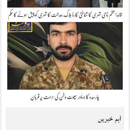
قائداعظم نامی شہری کا شناختی کارڈ بلاک،عدالت کا شہری کو پیش ہونے کا حکم
چارسدہ کا بہادر سپوت وطن کی حرمت پر قربان
اہم خبریں