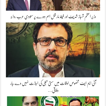
وزیر اعظم شہباز شریف اور فیلڈ مارشل اہم دورے پر سعودی عرب روانہ
آئی ایم ایف مخصوص اوقات میں سستی بجلی کی اجازت نہیں دے رہا،
وفاقی…