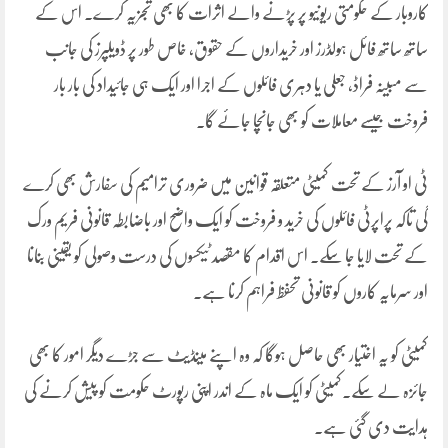
کاروبار کے حکومتی ریونیو پر پڑنے والے اثرات کا بھی تجزیہ کرے۔ اس کے
ساتھ ساتھ فائل ہولڈرز اور خریداروں کے حقوق، خاص طور پر ڈویلپرز کی جانب
سے مبینہ فراڈ، جعلی یا دہری فائلوں کے اجرا اور ایک ہی جائیداد کی بار بار
فروخت جیسے معاملات کو بھی جانچا جائے گا۔
ٹی او آرز کے تحت کمیٹی متعلقہ قوانین میں ضروری ترامیم کی سفارش بھی کرے
گی تاکہ پراپرٹی فائلوں کی خرید و فروخت کو ایک واضح اور باضابطہ قانونی فریم ورک
کے تحت لایا جا سکے۔ اس اقدام کا مقصد ٹیکسوں کی درست وصولی کو یقینی بنانا
اور سرمایہ کاروں کو قانونی تحفظ فراہم کرنا ہے۔
کمیٹی کو یہ اختیار بھی حاصل ہوگا کہ وہ اپنے مینڈیٹ سے جڑے دیگر امور کا بھی
جائزہ لے سکے۔کمیٹی کو ایک ماہ کے اندر اپنی رپورٹ حکومت کو پیش کرنے کی
ہدایت دی گئی ہے۔