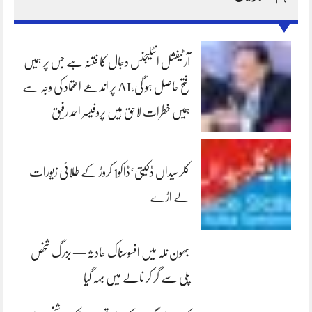
آرٹیفشل انٹلیجنس دجال کا فتنہ ہے جس پر ہمیں
فتح حاصل ہو گی،AI پر اندھے اعتماد کی وجہ سے
ہمیں خطرات لاحق ہیں پروفیسر احمد رفیق
کلرسیداں ڈکیتی‘ڈاکو1 کروڑ کے طلائی زیورات
لے اڑے
بھون نلہ میں افسوسناک حادثہ — بزرگ شخص
پلی سے گر کر نالے میں بہہ گیا