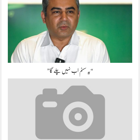
“یہ سسٹم اب نہیں چلے گا”