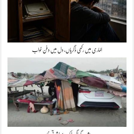
الماری میں رکھی ڈگریاں، دل میں دفن خواب