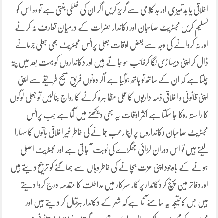
اخلاقی یا بدتمیزی اور بدکلامی سے گریز کریں اگر ان کی غلطی بنتی ہے تو وہ اس کو
تسلیم کریں مجسٹریٹ صاحبان اور دکاندار حضرات کے درمیان تعارف نہ کرنے
اور نہ کروانے کی وجہ سے بعض اوقات جعلی پرائس مجسٹریٹ بھی جعلی جرمانے
ڈال کر اپنی دیہا ڑی لگا کرغائب ہو جاتے ہیں اور دکانداروں کو بہت بعد میں پتہ
چلتا ہے کہ ان کے ساتھ تو ہاتھ ہوگیا ہے اگر دونوں فریق صحیح طریقے سے اپنی
اپنی قانونی و اخلاقی ذمہ داریوں کا عملی مظا ہرہ کرنے کا رواج بنا لیں تو جعلی لوگوں
کا راستہ روکا جا سکتا ہے اکثر اوقات یہ بھی دیکھنے میں آتا ہے جب پرائس
مجسٹریٹ صاحبان دکانداروں پر اپنا رعب جمانے کی خاطر غیر اخلاقی باتوں کا سہارا
لیتے ہیں تو اس دوران لڑائی جھگڑے کی نوبت آ جاتی ہے اور مجسٹریٹ اصلی
ہونے کے باوجود اپنی عزت بچانے کی خاطر وہاں سے بھاگنے کو ترجیح دیتے ہیں
اور دفاتر مین پہنچ کر دکاندار پر کار سرکار میں مداخلت کا مقدمہ درج کروا دیتے
ہیں جس کا نتیجہ یہ سامنے آتا ہے کہ شہر کے دکاندار ہڑتال کر دیتے ہیں اور