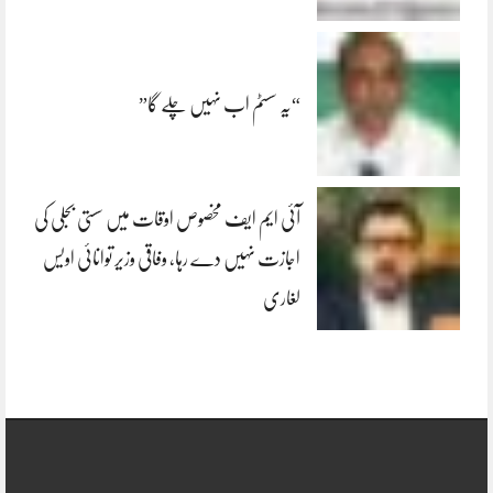
“یہ سسٹم اب نہیں چلے گا”
آئی ایم ایف مخصوص اوقات میں سستی بجلی کی
اجازت نہیں دے رہا، وفاقی وزیر توانائی اویس
لغاری