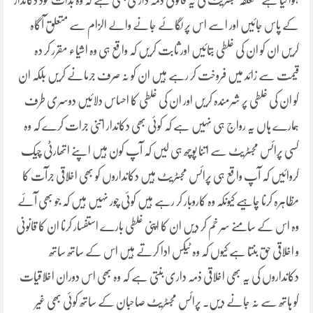
ہوا کیا ہے متعلقہ مجسٹریٹ کی یہ قانونی ذمہ داری بنتی ہے کہ وہ بذات خود دکاندار
کے پاس جائیں اور اسے اس پر لگائے جانے والے الزام سے متعلق آگاہ
کریں ان کو ان کی غلطی بتائیں اور ثابت کریں کہ واقع ہی وہ اشیاء مقرر کر دہ
قیمت سے زائد میں فروخت کر رہے ہیں ان کو نہ صرف جرمانے کریں بلکہ ان
کو ان کی غلطی پر شرمندہ کریں اور ان کی غلطی کا احساس دلائیں دوسری طرف
ہمارے ہاں یہ رواج ہی نہیں ہے کہ کوئی بھی دکاندار اتنی جرات کرے کہ وہ
کسی پرائس مجسٹریٹ سے اتنا پوچھ ہی لیں کہ آپ کون ہیں اپنے اتھارٹی چیک
کروائیں کہ آپ واقع ہی پرائس مجسٹریٹ ہیں دکانداروں کو بھی اخلاقی جرآت کا
مظاہرہ کرنا چاہیے کیونکہ وہ کاروبار کر رہے ہیں کوئی چور نہیں ہیں کہ جو بھی آئے
وہ اس کے سامنے سر خم کر دیں ان کا اپنی غلطی بارے استفسار کرنا ان کا قانونی
و اخلاقی حق بنتا ہے کیوں کہ وہ ٹیکس ادا کرتے ہیں اس کے ساتھ ساتھ
دکانداروں کی یہ بھی اخلاقی ذمہ داری بنتی ہے کہ وہ بھی اس دوران اخلاقیات
کو ہاتھ سے نہ جانے دیں۔ پرائس مجسٹریٹ صاحبان کے ساتھ کوئی بھی غیر