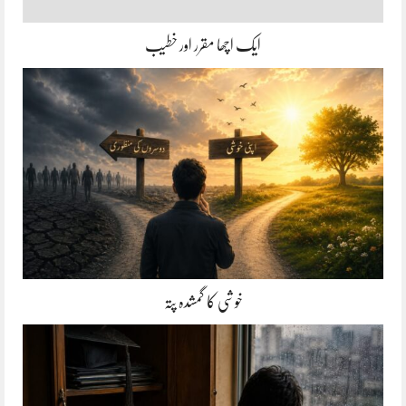
ایک اچھا مقرر اور خطیب
خوشی کا گمشدہ پتہ