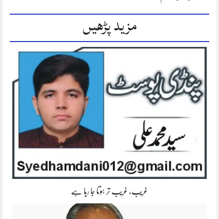
مزید پڑھیں
غریب، غریب تر ہوتا جا رہا ہے