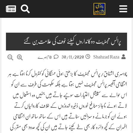
Skip
to
content
پرائس مجسٹریٹ دوکانداروں کیلئے خوف کی علامت بن گئے
30/11/2020
Shahzad Raza
0 تبصرے
چوہسری اشفاق/پرائس مجسٹریٹ کا بڑھتی ہوئی مہنگائی کو کنٹرول کرنا ہوتا ہے ہر
انتظامی آفیسر پرائس مجسٹریٹ نہیں ہوتا ہے بلکہ حکومت کی طرف سے ان کو
اس حوالے سے سپیشل اختیارات سونپے جاتے ہیں جنہیں وہ استعمال میں
لاتے ہوئے ناجائز منافع خوروں ذخیرہ اندوزوں کے خلاف کاروائیاں کرتے
ہوئے ان کو جرمانے و سزائیں سناتے ہیں اس کے ساتھ ساتھ ان انتظامی
افسران کے کچھ دائرہ کار بھی طے کیئے جاتے ہیں ان کی کچھ حدود بھی مقرر کی