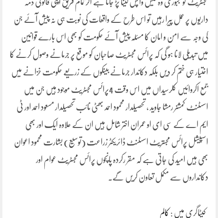
مجسٹریٹ کو مجبوری وہ کیس واپس لینا پڑ جاتا ہے اگر تمام فریق اپنی قانونی ذمہ
داریوں پر عمل پیرا رہیں تو اس طرح کے واقعات کی نوبت ہی نہ پیش آئے جن
کی وجہ سے امن و امان کا مسئلہ پیش آئے حکومت کو بھی اس بارے قوانین
میں تبدیلی لانا ہو گی کہ پرائس مجسٹریٹ صاحبان کو موقع پر جرمانے وصول کرنے کا
اختیار ہی ختم کر دیں بلکہ دکاندار جرمانے بینکوں کے زریعے حکومت خزانے میں
جمع اکروائیں کلرسیداں میں اس وقت 4پرائس مجسٹریٹ موجود ہیں جن میں
اسسٹنٹ کمشنر رمشا جاوید ، تحصیلدار محمود احمد بھٹی نائب تحصیلدار مسعود احمد اور ٹی
ایم اے کے سی ای او عمران اختر شامل ہیں ان کے علاوہ ایک اور بھی
اسپیشل پرائس مجستریٹ اسسٹنٹ ڈائریکٹر زراعت (توسیع) بشارت محمود اعوان
بھی ہیں امید کی جاتی ہے کہ مقر رکردہ پانچوں پرائس مجسٹریٹ عوام اور
دکانداروں سے مکمل تعاون کریں گے۔
کیٹاگری میں :
کالم