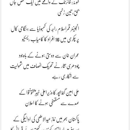
کہوٹہ: فائرنگ کے واقعے میں ایک شخص جاں
بحق، تین زخمی
انجینئر قمراسلام راجہ کی کمبوڈیا سے ہنگامی کال
پر چکری میں 16 افراد کا کامیاب ریسکیو
عمران خان سے دوستی ہونے کے باوجود
چودھری نثار نے تحریک انصاف میں شمولیت
سے انکاری رہے
علی امین گنڈاپور کا وزیراعلیٰ خیبرپختونخوا کے
عہدے سے مستعفی ہونے کا اعلان
پاکستان بھر میں نمازِ عیدالاضحی کی ادائیگی کے
بعد سنتِ ابراہیمی کو زندہ رکھتے ہوئے قربانی کا