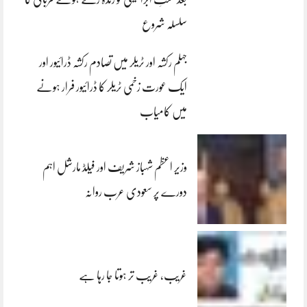
سلسلہ شروع
جہلم رکشہ اور ٹریلر میں تصادم رکشہ ڈرائیور اور
ایک عورت زخمی ٹریلر کا ڈرائیور فرار ہونے
میں کامیاب
وزیر اعظم شہباز شریف اور فیلڈ مارشل اہم
دورے پر سعودی عرب روانہ
غریب، غریب تر ہوتا جا رہا ہے