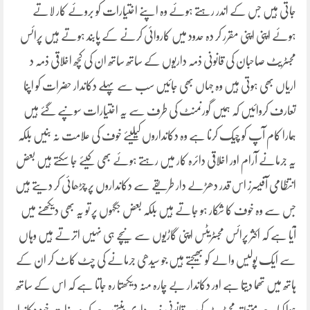
جاتی ہیں جس کے اندر رہتے ہوئے وہ اپنے اختیارات کو بروئے کار لاتے
ہوئے اپنی اپنی مقرر کر دہ حدود میں کاروائی کرنے کے پابند ہوتے ہیں پرائس
مجسٹریٹ صاحبان کی قانونی ذمہ داریوں کے ساتھ ساتھ ان کی کچھ اخلاقی ذمہ د
اریاں بھی ہوتی ہیں وہ جہاں بھی جائیں سب سے پہلے دکاندار حضرات کو اپنا
تعارف کروائیں کہ ہمیں گورنمنٹ کی طرف سے یہ اختیارات سونپے گئے ہیں
ہمارا کام آپ کو چیک کرنا ہے وہ دکانداروں کیلیئے خوف کی علامت نہ بنیں بلکہ
یہ جرمانے آرام اور اخلاقی دائرہ کار میں رہتے ہوئے بھی کیئے جا سکتے ہیں بعض
انتظامی آفیسرز اس قدر دھڑلے دار طریقے سے دکانداروں پر چڑھائی کر دیتے ہیں
جس سے وہ خوف کا شکار ہو جاتے ہیں بلکہ بعض جگہوں پر تو یہ بھی دیکھنے میں
آیا ہے کہ اکثر پرائس مجسٹریٹس اپنی گاڑیوں سے نیچے ہی نہیں اترتے ہیں وہاں
سے ایک پولیس والے کو بھیجتے ہیں جو سیدھی جرمانے کی چٹ کاٹ کر ان کے
ہاتھ میں تھما دیتا ہے اور دکاندار بے چارہ منہ دیکھتا رہ جاتا ہے کہ اس کے ساتھ