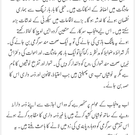
حادثات میں اضافہ کے امکانات ہیں۔ بجلی کا بار بار ٹرپنگ سے بھاری
نقصان ہونے کا خدشہ ہو گا۔ بڑے اجتماعات میں سیکورٹی کے خدشات بڑھ
سکتے ہیں۔ اس لیے پنجاب سرکار کے متعین کردہ ایس او پیز کا لحاظ رکھتے
ہوئے یہ پتنگ بازی کی جائے گی تو یہ ایک صحت مند سرگرمی بن جائے گی۔
اگر شرائط و ضوابط کو مدِنظر نہ رکھا گیا تو ایک بار پھر حادثات، اور اموات کی دلخراش
خبریں صحت مند تہوار کی روح کو داغدار کر دیں گی۔ تہوار اور تفریح خوشیوں کا نام
ہے مگر یہ خوشیاں تب ہی پھیلتی ہیں جب احتیاط، قانون اور ذمہ داری اس کا
حصہ بن جائے۔
اب یہ پنجاب کے عوام پر منحصر ہے کہ وہ اس اجازت سے اپنے ذمہ دارانہ
رویّے کے ساتھ خوشیاں کشید کرتے ہیں یا غیر ذمہ داری کا مظاہرہ کرتے ہوئے
اس تفریحی سرگرمی کو دوبارہ پابندی کی زد میں لانے کا باعث بنتے ہیں۔ یہ