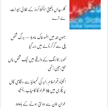
کلرسیداں ڈکیتی‘ڈاکو1 کروڑ کے طلائی زیورات
لے اڑے
بھون نلہ میں افسوسناک حادثہ — بزرگ شخص
پلی سے گر کر نالے میں بہہ گیا
کہوٹہ: فائرنگ کے واقعے میں ایک شخص جاں
بحق، تین زخمی
انجینئر قمراسلام راجہ کی کمبوڈیا سے ہنگامی کال
پر چکری میں 16 افراد کا کامیاب ریسکیو
عمران خان سے دوستی ہونے کے باوجود