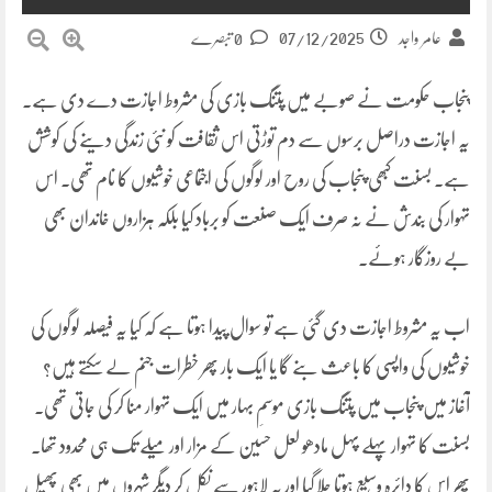
07/12/2025
عامر واجد
0 تبصرے
پنجاب حکومت نے صوبے میں پتنگ بازی کی مشروط اجازت دے دی ہے۔
یہ اجازت دراصل برسوں سے دم توڑتی اس ثقافت کو نئی زندگی دینے کی کوشش
ہے۔ بسنت کبھی پنجاب کی روح اور لوگوں کی اجتماعی خوشیوں کا نام تھی۔ اس
تہوار کی بندش نے نہ صرف ایک صنعت کو برباد کیا بلکہ ہزاروں خاندان بھی
بے روزگار ہوئے۔
اب یہ مشروط اجازت دی گئی ہے تو سوال پیدا ہوتا ہے کہ کیا یہ فیصلہ لوگوں کی
خوشیوں کی واپسی کا باعث بنے گا یا ایک بار پھر خطرات جنم لے سکتے ہیں؟
آغاز میں پنجاب میں پتنگ بازی موسمِ بہار میں ایک تہوار منا کر کی جاتی تھی۔
بسنت کا تہوار پہلے پہل مادھو لعل حسین کے مزار اور میلے تک ہی محدود تھا۔
پھر اس کا دائرہ وسیع ہوتا چلا گیا اور یہ لاہور سے نکل کر دیگر شہروں میں بھی پھیل