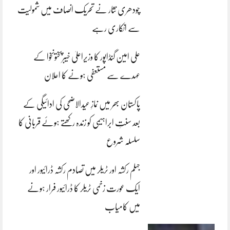
چودھری نثار نے تحریک انصاف میں شمولیت
سے انکاری رہے
علی امین گنڈاپور کا وزیراعلیٰ خیبرپختونخوا کے
عہدے سے مستعفی ہونے کا اعلان
پاکستان بھر میں نمازِ عیدالاضحی کی ادائیگی کے
بعد سنتِ ابراہیمی کو زندہ رکھتے ہوئے قربانی کا
سلسلہ شروع
جہلم رکشہ اور ٹریلر میں تصادم رکشہ ڈرائیور اور
ایک عورت زخمی ٹریلر کا ڈرائیور فرار ہونے
میں کامیاب