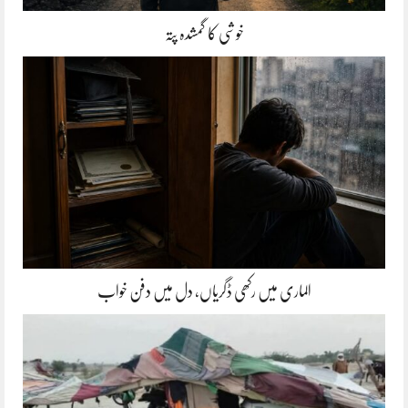
خوشی کا گمشدہ پتہ
الماری میں رکھی ڈگریاں، دل میں دفن خواب