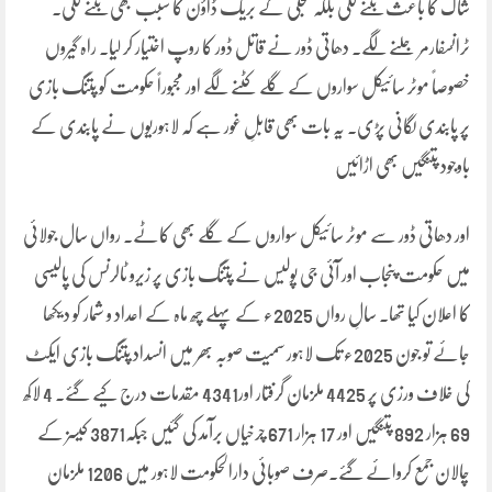
شاک کا باعث بننے لگی بلکہ بجلی کے بریک ڈاؤن کا سبب بھی بننے لگی۔
ٹرانسفارمر جلنے لگے۔ دھاتی ڈور نے قاتل ڈور کا روپ اختیار کر لیا۔ راہ گیروں
خصوصاً موٹر سائیکل سواروں کے گلے کٹنے لگے اور مجبوراً حکومت کو پتنگ بازی
پر پابندی لگانی پڑی۔ یہ بات بھی قابلِ غور ہے کہ لاہوریوں نے پابندی کے
باوجود پتنگیں بھی اڑائیں
اور دھاتی ڈور سے موٹر سائیکل سواروں کے گلے بھی کاٹے۔ رواں سال جولائی
میں حکومت پنجاب اور آئی جی پولیس نے پتنگ بازی پر زیرو ٹالرنس کی پالیسی
کا اعلان کیا تھا۔ سالِ رواں 2025ء کے پہلے چھ ماہ کے اعداد و شمار کو دیکھا
جائے تو جون 2025ء تک لاہور سمیت صوبہ بھر میں انسداد پتنگ بازی ایکٹ
کی خلاف ورزی پر 4425 ملزمان گرفتار اور4341 مقدمات درج کیے گئے۔ 4 لاکھ
69 ہزار 892 پتنگیں اور 17 ہزار 671 چرخیاں برآمد کی گئیں جبکہ3871 کیسز کے
چالان جمع کروائے گئے۔صرف صوبائی دارالحکومت لاہور میں 1206 ملزمان