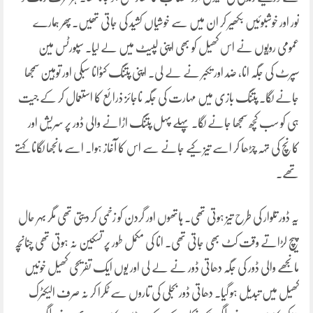
نور اور خوشبوئیں بکھیر کر ان میں سے خوشیاں کشید کی جاتی تھیں۔پھر ہمارے
عمومی رویّوں نے اس کھیل کو بھی اپنی لپیٹ میں لے لیا۔ سپورٹس مین
سپرٹ کی جگہ انا، ضد اور تکبر نے لے لی۔ اپنی پتنگ کٹوانا سبکی اور توہین سمجھا
جانے لگا۔ پتنگ بازی میں مہارت کی جگہ ناجائز ذرائع کا استعمال کر کے جیت
ہی کو سب کچھ سمجھا جانے لگا۔ پہلے پہل پتنگ اڑانے والی ڈور پر سریش اور
کانچ کی تہہ چڑھا کر اسے تیز کیے جانے سے اس کا آغاز ہوا۔ اسے مانجھا لگانا کہتے
تھے۔
یہ ڈور تلوار کی طرح تیز ہوتی تھی۔ ہاتھوں اور گردن کو زخمی کر دیتی تھی مگر بہر حال
پیچ لڑاتے وقت کٹ بھی جاتی تھی۔ انا کی مکمل طور پر تسکین نہ ہوتی تھی چنانچہ
مانجھے والی ڈور کی جگہ دھاتی ڈور نے لے لی اور یوں ایک تفریحی کھیل خونیں
کھیل میں تبدیل ہو گیا۔ دھاتی ڈور بجلی کی تاروں سے ٹکرا کر نہ صرف الیکٹرک