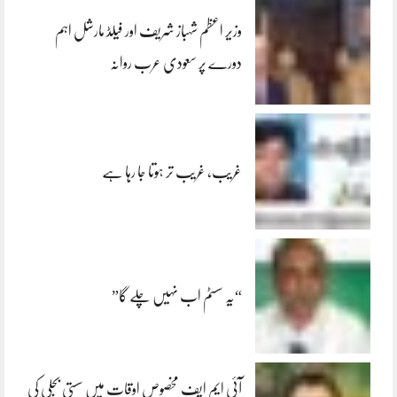
وزیر اعظم شہباز شریف اور فیلڈ مارشل اہم
دورے پر سعودی عرب روانہ
غریب، غریب تر ہوتا جا رہا ہے
“یہ سسٹم اب نہیں چلے گا”
آئی ایم ایف مخصوص اوقات میں سستی بجلی کی