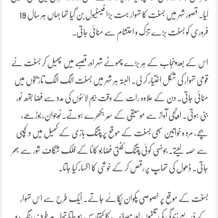
گیا۔ قصور شہر میں بسنت کا تہوار بہت بڑا فیسٹیول بن گیا تھا جہاں ہر سال 19
فروری کو بسنت بڑے تزک و احتشام سے منائی جاتی۔
اس کے بعد پنجاب کے ہر بڑے چھوٹے شہر اور قصبے میں پھیل کر بسنت نے
قومی تہوار کی شکل اختیار کر لی۔ البتہ ہر شہر میں بسنت الگ الگ تاریخوں میں
منائی جاتی۔ دن کے علاوہ رات کے وقت بیم لائٹوں کی مدد سے فضا بقعہ نور
بنی ہوتی۔ اونچی آواز سے موسیقی کے سُر بکھرے ہوتے۔ نوجوان، بوڑھے،
بچے، مرد و خواتین سبھی بسنت کے موقع پر پتنگ بازی کے کھیل میں دلچسپی
سے حصہ لیتے۔ جونہی کوئی پتنگ کٹتی فضا بو کاٹا کے فلک شگاف شور سے بھر
جاتی۔ ڈھول کی تھاپ پر رقص کر کے خوشی کا اظہار کیا جاتا۔
بسنت کے موقع پر خصوصی پکوان پکائے جاتے۔ ایک طرح سے اس تہوار
کے ذریعے زندگی کی تلخیوں اور مصائب کا کتھارسس ہو جاتا تھا۔ ہر طرف رنگ و