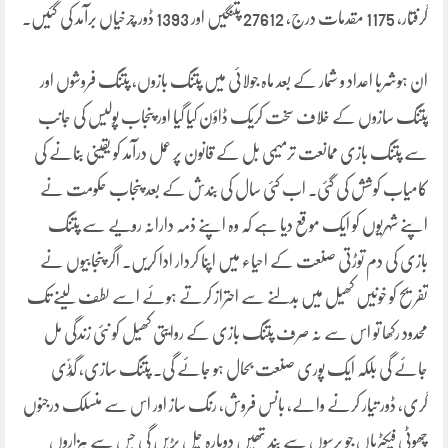
گرفتار، 1175 مقدمات درج، 27612 پتنگیں اور 1393 ڈور چرخیاں برآمد کی گئیں۔
ان ہوشربا اعداد و شمار کے بعد ماہ جولائی میں پتنگ بازوں، پتنگ فروشوں اور
پتنگ سازوں کے خلاف سخت کریک ڈاؤن کیا گیا اور پنجاب پولیس کی جانب
سے پتنگ بازی ممانعت ترمیمی بل کے قانون پر عمل درآمد کو یقینی بنانے کی
کامیاب کوشش کی گئی۔ اب کئی سال کی بندش کے بعد پنجاب حکومت نے
اپنے شہریوں کو ایک موقع دیا ہے کہ وہ اپنے ذمہ دارانہ رویّے سے پتنگ
بازی کی دم توڑتی صنعت کے احیاء میں اپنا کردار ادا کریں۔ اگر پنجابیوں نے
تفریح کو خونیں کھیل میں بدلنے سے احتراز کرتے ہوئے اسے لطف لینے تک
محدود رکھا تو اس سے نہ صرف پتنگ بازی کے روایتی کھیل کو نئی زندگی مل
جائے گی بلکہ ایک پوری صنعت بحال ہو جائے گی۔ پتنگ سازی، گُڈّی
گری، ڈور تیار کرنے والے، بانس فروش، رنگ ساز اور اس سے منسلک درجنوں
چھوٹی فیکٹریاں جو برسوں سے بند تھیں دوبارہ چل پڑیں گی جس سے ہزاروں