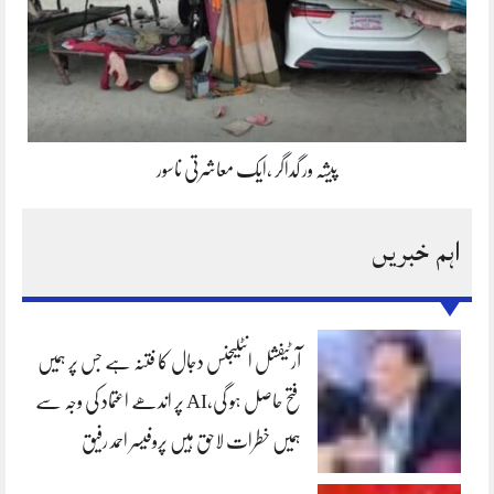
پیشہ ور گداگر ،ایک معاشرتی ناسور
اہم خبریں
آرٹیفشل انٹلیجنس دجال کا فتنہ ہے جس پر ہمیں
فتح حاصل ہو گی،AI پر اندھے اعتماد کی وجہ سے
ہمیں خطرات لاحق ہیں پروفیسر احمد رفیق