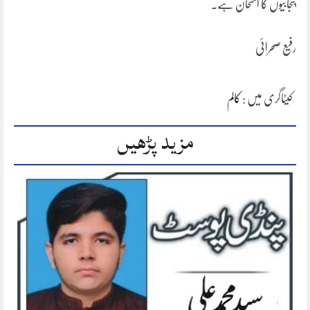
پنجابیوں کا امتحان ہے۔
رفیع صحرائی
کیٹاگری میں :
کالم
مزید پڑھیں