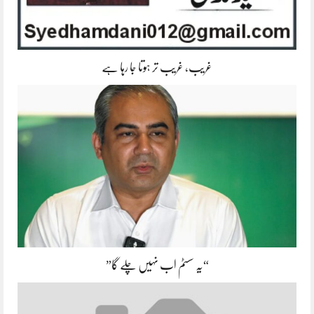
غریب، غریب تر ہوتا جا رہا ہے
“یہ سسٹم اب نہیں چلے گا”