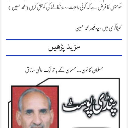
حکومتوں کا فرض ہے کہ کوئی باعزت رستہ نکالنے کی کوشش کریں (محمد حسین )
کیٹاگری میں :
پروفیسر محمد حسین
مزید پڑھیں
مسلمان کا خون۔۔مسلمان کے ہاتھ ایک عالمی سازش