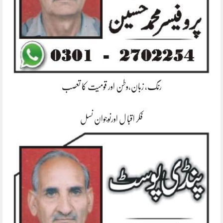
رنگ، زبان،وطن اور قومیت کا تعصب
فکر اقبا ل اورنوجوان نسل