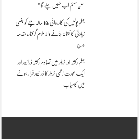
“یہ سسٹم اب نہیں چلے گا”
جہلم پولیس کی کارروائی،10 سالہ بچے کو جنسی
زیادتی کا نشانہ بنانے والا ملزم گرفتار،مقدمہ
درج
جہلم رکشہ اور ٹریلر میں تصادم رکشہ ڈرائیور اور
ایک عورت زخمی ٹریلر کا ڈرائیور فرار ہونے
میں کامیاب