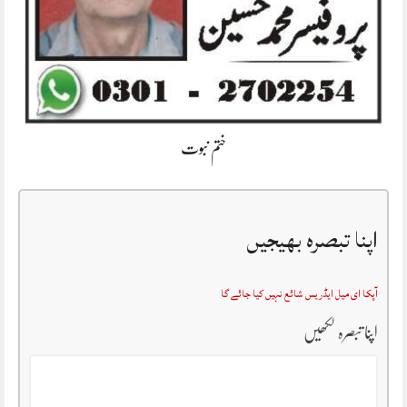
ختم نبوت
اپنا تبصرہ بھیجیں
آپکا ای میل ایڈریس شائع نہیں کیا جائے گا
اپنا تبصرہ لکھیں