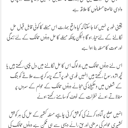
وادی خالصتا مسلمانوں کا علاقہ ہے
یقینی طور پر نہیں کہا جا سکتا کہ کیا واقع بھارت اس مسئلے کا کوئی قابل قبول حل
نکالنے کے لئے تیار ہو گا ؟لیکن چونکہ مسئلے کا حل دونوں ممالک کے لئے زندگی
اور موت کا مسئلہ بنا ہوا ہے
اس لئے دونوں ممالک میں جو لوگ اس کا حل نکالنے میں دل چسپی رکھتے ہیں یا
کچھ اثرو رسوخ رکھتے ہیں انہیں فوری طور پر آگے پڑھ کر پورے علاقے کو جنگ
کے شعلوں میں دھکیلنے کی بجائے دونوں ممالک کے عوام کے سروں پر
منڈلاتے ہوئے خطرات کے خوف کو سامنے رکھتے ہوئے
انہیں صلح پر آمادہ کرنے کی کوشش کرنی چاہیے مسئلہ کشمیر کے حل کی ہر کوشش
کشمیری عوام کی مرضی اور حق رائے دیہی سے ہی ممکن ہے دونوں ممالک کی