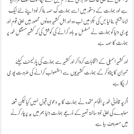
ہے اور بھارت کے دستور میں اسے بھارت ک حصہ بنا کر خود اپنے لئے ایک
ایسا شکنجہ بنا لیا جس کی جکڑ میں اب وہ اور اہل کشمیر دوونوں محصور ہیں اپنی قوم اور
پوری دنیا کو بھارت نے مسلسل یہ باور کرانے کی کوشش کی کہ کشمیر مستقل طور پر
بھارت کا حصہ ہے
اور کشمیر اسمبلی کے انتخابات کروا کر اور کشمیر سے بھارت کی پارلیمنٹ کیلئے
ممبران کا چناؤ کر کے بھارت کشمیریوں سے استصواب کرانے کی ضرورت پوری
کر چکا ہے
اگرچہ قانونی طور پر اقوام متحدہ نے بھارت کا یہ دعویٰ قبول نہیں کیا لیکن شملہ
معاہدے کی اپنی خود ساختہ تعبیر کے ذریعے بھارت دنیا بھر میں یہ پرچار کرنے
میں مصروف رہا ہے