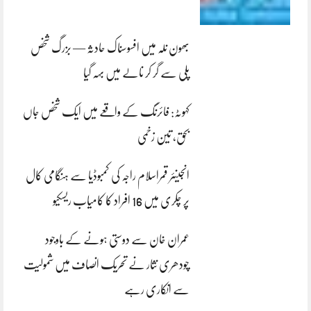
بھون نلہ میں افسوسناک حادثہ — بزرگ شخص
پلی سے گر کر نالے میں بہہ گیا
کہوٹہ: فائرنگ کے واقعے میں ایک شخص جاں
بحق، تین زخمی
انجینئر قمراسلام راجہ کی کمبوڈیا سے ہنگامی کال
پر چکری میں 16 افراد کا کامیاب ریسکیو
عمران خان سے دوستی ہونے کے باوجود
چودھری نثار نے تحریک انصاف میں شمولیت
سے انکاری رہے