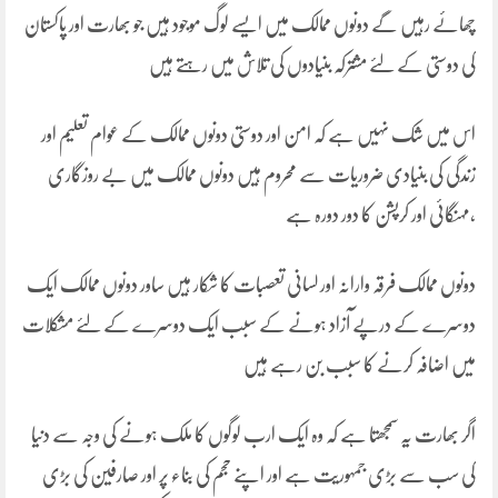
چھائے رہیں گے دونوں ممالک میں ایسے لوگ موجود ہیں جو بھارت اور پاکستان
کی دوستی کے لئے مشترکہ بنیادوں کی تلاش میں رہتے ہیں
اس میں شک نہیں ہے کہ امن اور دوستی دونوں ممالک کے عوام تعلیم اور
زندگی کی بنیادی ضروریات سے محروم ہیں دونوں ممالک میں بے روزگاری
،مہنگائی اور کرپشن کا دور دورہ ہے
دونوں ممالک فرقہ وارانہ اور لسانی تعصبات کا شکار ہیں ساور دونوں ممالک ایک
دوسرے کے درپے آزاد ہونے کے سبب ایک دوسرے کے لئے مشکلات
میں اضافہ کرنے کا سبب بن رہے ہیں
اگر بھارت یہ سمجھتا ہے کہ وہ ایک ارب لوگوں کا ملک ہونے کی وجہ سے دنیا
کی سب سے بڑی جمہوریت ہے اور اپنے حجم کی بناء پر اور صارفین کی بڑی