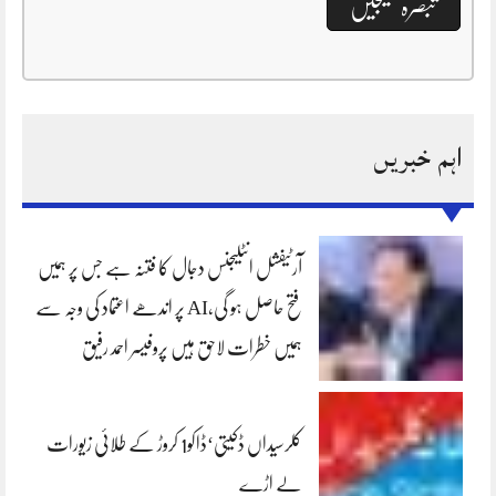
اہم خبریں
آرٹیفشل انٹلیجنس دجال کا فتنہ ہے جس پر ہمیں
فتح حاصل ہو گی،AI پر اندھے اعتماد کی وجہ سے
ہمیں خطرات لاحق ہیں پروفیسر احمد رفیق
کلرسیداں ڈکیتی‘ڈاکو1 کروڑ کے طلائی زیورات
لے اڑے