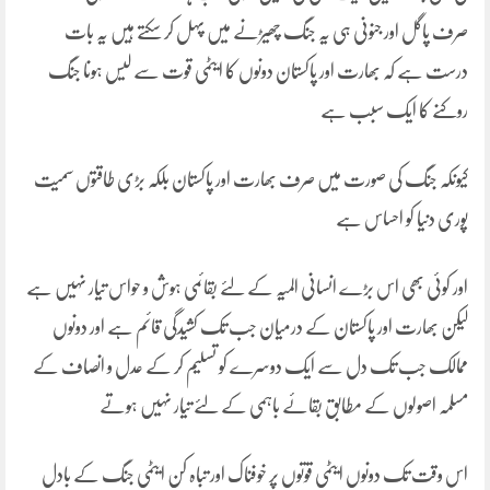
صرف پاگل اور جنونی ہی یہ جنگ چھیڑنے میں پہل کر سکتے ہیں یہ بات
درست ہے کہ بھارت اور پاکستان دونوں کا ایٹمی قوت سے لیس ہونا جنگ
روکنے کا ایک سبب ہے
کیونکہ جنگ کی صورت میں صرف بھارت اور پاکستان بلکہ بڑی طاقتوں سمیت
پوری دنیا کو احساس ہے
اور کوئی بھی اس بڑے انسانی المیہ کے لئے بقائمی ہوش و حواس تیار نہیں ہے
لیکن بھارت اور پاکستان کے درمیان جب تک کشیدگی قائم ہے اور دونوں
ممالک جب تک دل سے ایک دوسرے کو تسلیم کر کے عدل و انصاف کے
مسلمہ اصولوں کے مطابق بقائے باہمی کے لئے تیار نہیں ہوتے
اس وقت تک دونوں ایٹمی قوتوں پر خوفناک اور تباہ کن ایٹمی جنگ کے بادل