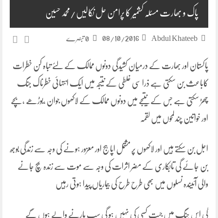
پاک و بھارت مسئلہ کشمیر کا پرامن حل نکالیں/محمد حسین
08/10/2016
Abdul Khateeb
0 تبصرے
پاکستان اور بھارت کے درمیان کشیدگی دونوں ممالک کے لئے تباہ کن خطرات
کاباعث بن سکتی ہے ذرا سی غلطی کے نتیجہ میں ایک انتہائی خطرناک جنگ
چھڑ سکتی ہے جس کے نتیجے میں دونوں ممالک کے لاکھوں جوان ،بوڑھے ،بچے
اور خواتین چند لمحوں میں لقمہ
اجل بن سکتے ہیں اور لاکھوں پر مشتمل اپاہج اور معزور ہونے کی وجہ سے زندگی بوجھ
بن جائے گی تابکاری کے مضر اثرات کی وجہ سے موت سے زندہ بچ جانے
والی آئیندہ نسلوں میں بھی طرح طرح کی بیماریاں پیدا ہوتی رہیں
گی اس جنگ میں جیت کسی کی نہیں ہو گی سب ہارنے والے ہوں گے