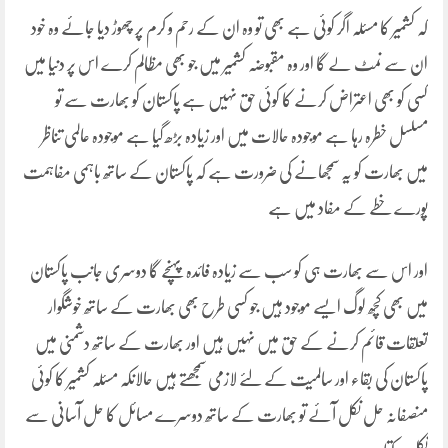
کہ کشمیر کا مسئلہ اگر کوئی ہے بھی تو وہ ان کے رحم و کرم پر چھوڑ دیا جائے وہ خود
ان سے نمٹ لے گا اور وہ مقبوضہ کشمیر میں جو بھی مظالم کرے اس پر دنیا میں
کسی کو بھی اعتراض کرنے کا کوئی حق نہیں ہے پاکستان کو بھارت سے تو
مسلسل خطرہ رہا ہے موجودہ حالات میں اور زیادہ بڑھ گیا ہے موجودہ عالمی تناظر
میں بھارت کو یہ سمجھانے کی ضرورت ہے کہ پاکستان کے ساتھ باہمی مفاہمت
پورے خطے کے مفاد میں ہے
اور اس سے بھارت ہی کو سب سے زیادہ فائدہ پہنچے گا دوسری جانب پاکستان
میں بھی کچھ لوگ ایسے موجود ہیں جو کسی طرح بھی بھارت کے ساتھ خوشگوار
تعلقات قائم کرنے کے حق میں نہیں ہیں اور بھارت کے ساتھ دشمنی میں
پاکستان کی بقاء اور سالمیت کے لئے لازمی سمجھتے ہیں حالانکہ مسئلہ کشمیر کا کوئی
منصفانہ حل نکل آئے تو بھارت کے ساتھ دوسرے مسائل کا حل آسانی سے