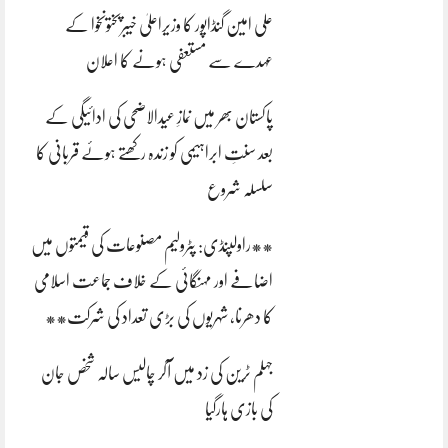
علی امین گنڈاپور کا وزیراعلیٰ خیبرپختونخوا کے
عہدے سے مستعفی ہونے کا اعلان
پاکستان بھر میں نمازِ عیدالاضحی کی ادائیگی کے
بعد سنتِ ابراہیمی کو زندہ رکھتے ہوئے قربانی کا
سلسلہ شروع
**راولپنڈی: پٹرولیم مصنوعات کی قیمتوں میں
اضافے اور مہنگائی کے خلاف جماعت اسلامی
کا دھرنا، شہریوں کی بڑی تعداد کی شرکت**
جہلم ٹرین کی زد میں آکر چالیس سالہ شخص جان
کی بازی ہارگیا