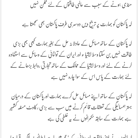
منڈی ہونے کے سبب سے عالمی طاقتوں کے لئے ممکن نہیں
کہ پاکستان کو بھارت پر ترجیح دیں دوسری طرف پاکستان بھی سمجھتا ہے
کہ پاکستان کے ساتھ مسائل کے عادلانہ حل کے بغیر بھارت کبھی بھی بڑی
طاقت نہیں بن سکتا وسط ایشیا ء اور ایران کے توانائی کے وسائل سے استفادہ
کرنے کے لئے اور وسط ایشیا کے ممالک کے ساتھ تجارتی روابط بڑھانے کے
لئے بھارت کے پاس اس کے سوا چارہ نہیں ہے
کہ پاکستان کے ساتھ اپنے مسائل حل کرے بھارت اور پاکستان کے درمیان
بہتر ہمسائیگی کے تعلقات قائم کرنے میں سب سے بڑی رکاوٹ مسئلہ کشمیر
ہے بھارت کے سابقہ حکمرانوں نے یہ غلطی کی ہے
کہ انہوں نے اپنی طاقت اور بڑائی کے زعم میں اسے اپنا اٹوٹ انگ قرار دیا