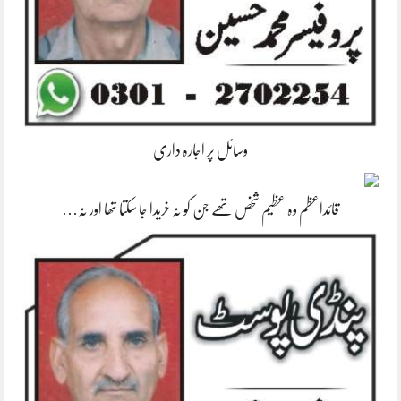
وسائل پر اجارہ داری
قائداعظم وہ عظیم شخص تھے جن کو نہ خریدا جا سکتا تھا اور نہ…