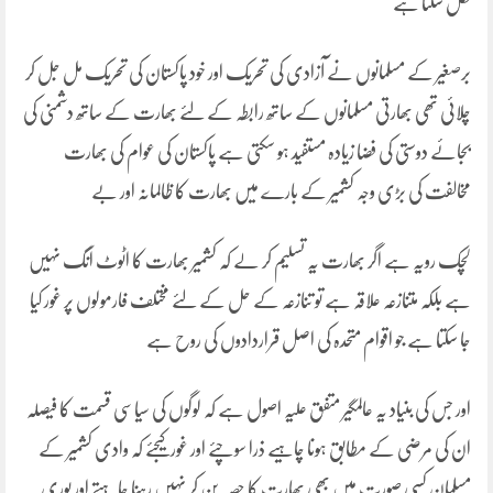
نکل سکتا ہے
برصغیر کے مسلمانوں نے آزادی کی تحریک اور خود پاکستان کی تحریک مل جل کر
چلائی تھی بھارتی مسلمانوں کے ساتھ رابطہ کے لئے بھارت کے ساتھ دشمنی کی
بجائے دوستی کی فضا زیادہ مستفید ہو سکتی ہے پاکستان کی عوام کی بھارت
مخالفت کی بڑی وجہ کشمیر کے بارے میں بھارت کا ظالمانہ اور بے
لچک رویہ ہے اگر بھارت یہ تسلیم کر لے کہ کشمیر بھارت کا اٹوٹ انگ نہیں
ہے بلکہ متنازعہ علاقہ ہے تو تنازعہ کے حل کے لئے مختلف فارمولوں پر غور کیا
جا سکتا ہے جو اقوام متحدہ کی اصل قراردادوں کی روح ہے
اور جس کی بنیاد یہ عالمگیر متفق علیہ اصول ہے کہ لوگوں کی سیاسی قسمت کا فیصلہ
ان کی مرضی کے مطابق ہونا چاہیے ذرا سوچئے اور غور کیجئے کہ وادی کشمیر کے
مسلمان کسی صورت میں بھی بھارت کا حصہ بن کر نہیں رہنا چاہتے اور پوری