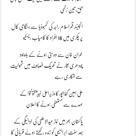
بحق، تین زخمی
انجینئر قمراسلام راجہ کی کمبوڈیا سے ہنگامی کال
پر چکری میں 16 افراد کا کامیاب ریسکیو
عمران خان سے دوستی ہونے کے باوجود
چودھری نثار نے تحریک انصاف میں شمولیت
سے انکاری رہے
علی امین گنڈاپور کا وزیراعلیٰ خیبرپختونخوا کے
عہدے سے مستعفی ہونے کا اعلان
پاکستان بھر میں نمازِ عیدالاضحی کی ادائیگی کے
بعد سنتِ ابراہیمی کو زندہ رکھتے ہوئے قربانی کا