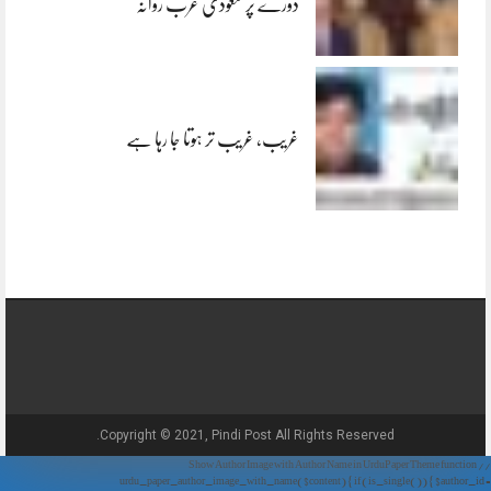
دورے پر سعودی عرب روانہ
غریب، غریب تر ہوتا جا رہا ہے
Copyright © 2021, Pindi Post All Rights Reserved.
// Show Author Image with Author Name in UrduPaper Theme function
urdu_paper_author_image_with_name($content) { if (is_single()) { $author_id =