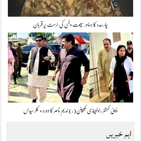
چارسدہ کا بہادر سپوت وطن کی حرمت پر قربان
ڈپٹی کمشنر راولپنڈی کیپٹن(ر) ندیم ناصر کا دورہء کلرسیداں
اہم خبریں