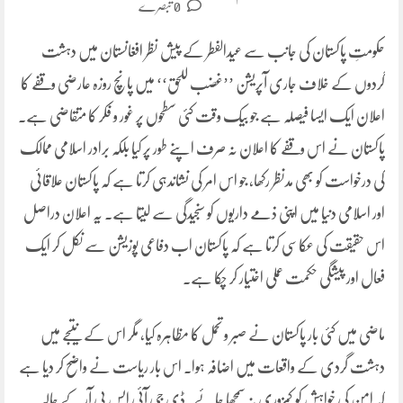
0 تبصرے
حکومتِ پاکستان کی جانب سے عیدالفطر کے پیش نظر افغانستان میں دہشت
گردوں کے خلاف جاری آپریشن ’’غضب للحق‘‘ میں پانچ روزہ عارضی وقفے کا
اعلان ایک ایسا فیصلہ ہے جو بیک وقت کئی سطحوں پر غور و فکر کا متقاضی ہے۔
پاکستان نے اس وقفے کا اعلان نہ صرف اپنے طور پر کیا بلکہ برادر اسلامی ممالک
کی درخواست کو بھی مدنظر رکھا، جو اس امر کی نشاندہی کرتا ہے کہ پاکستان علاقائی
اور اسلامی دنیا میں اپنی ذمے داریوں کو سنجیدگی سے لیتا ہے۔ یہ اعلان دراصل
اس حقیقت کی عکاسی کرتا ہے کہ پاکستان اب دفاعی پوزیشن سے نکل کر ایک
فعال اور پیشگی حکمت عملی اختیار کر چکا ہے۔
ماضی میں کئی بار پاکستان نے صبر و تحمل کا مظاہرہ کیا، مگر اس کے نتیجے میں
دہشت گردی کے واقعات میں اضافہ ہوا۔ اس بار ریاست نے واضح کر دیا ہے
کہ امن کی خواہش کو کمزوری نہ سمجھا جائے۔ڈی جی آئی ایس پی آر کے حالیہ