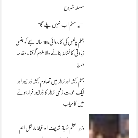
سلسلہ شروع
“یہ سسٹم اب نہیں چلے گا”
جہلم پولیس کی کارروائی،10 سالہ بچے کو جنسی
زیادتی کا نشانہ بنانے والا ملزم گرفتار،مقدمہ
درج
جہلم رکشہ اور ٹریلر میں تصادم رکشہ ڈرائیور اور
ایک عورت زخمی ٹریلر کا ڈرائیور فرار ہونے
میں کامیاب
وزیر اعظم شہباز شریف اور فیلڈ مارشل اہم