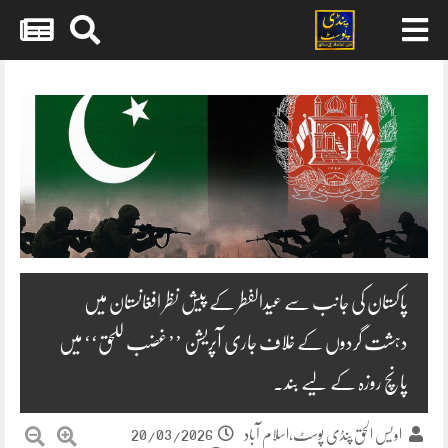
Skip
to
content
پاکستان کی جانب سے عیدالفطر کے پیش نظر افغانستان میں
دہشت گردوں کے خلاف جاری آپریشن ’’غضب للحق‘‘ میں
پانچ روزہ کے لیے بند۔
20/03/2026
اویس الحق پنڈی پوسٹ،اسلام آباد