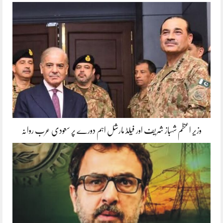
وزیر اعظم شہباز شریف اور فیلڈ مارشل اہم دورے پر سعودی عرب روانہ