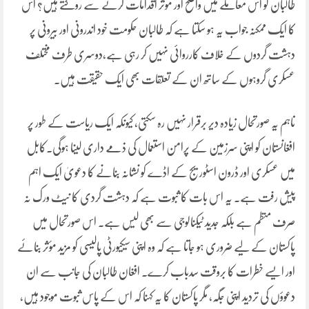
طالبان کو اس معاملے میں واضح اور موثر اقدامات کرنے سے روکتے ہیں؟ اس
کا ایک ممکنہ جواب یہ ہو سکتا ہے کہ طالبان حکومت خود اندرونی اور بیرونی پر
دہشت گردوں کے خلاف کارروائی نہیں کر رہی ہے،دوسری طرف مختلف
عسکری گروہوں کے ساتھ ان کے تعلقات بھی ایک حقیقت ہیں۔
تاہم یہ صورتحال زیادہ دیر برقرار نہیں رہ سکتی، کیونکہ ایک ریاست کے طور پر
افغانستان کو اپنی سرزمین کے پرامن استعمال کی ذمے داری لینا ہوگی۔کابل
میں عسکری اور ڈرون اسٹوریج کے اڈے کو نشانہ بنانے کا دعویٰ ایک اہم
پیش رفت ہے۔ یہ اس بات کا ثبوت ہے کہ دہشت گردی کا نیٹ ورک نہ
صرف منظم ہے بلکہ جدید ٹیکنالوجی سے بھی لیس ہے۔ اس صورتحال میں
پاکستان کے لیے ضروری ہو جاتا ہے کہ وہ اپنی سیکیورٹی پالیسی کو مزید مؤثر بنائے
اور ایسے خطرات کا بروقت سدباب کرے۔ افغان طالبان کی جانب سے ان
دعوؤں کی تردید اپنی جگہ، مگر پاکستان کا یہ کہنا کہ اس کے پاس ثبوت موجود ہیں،