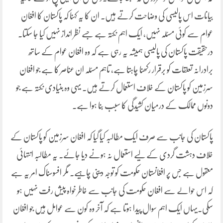
بیانات اس پالیسی کی وضاحت کرتے ہیں۔ ان کا یہ کہنا کہ پاکستان کا افغان
عوام سے کوئی مسئلہ نہیں، ایک اہم نکتہ ہے جسے نظر انداز نہیں کیا جا سکتا۔
درحقیقت پاکستان کی پالیسی ہمیشہ یہ رہی ہے کہ وہ افغان عوام کے ساتھ
برادرانہ تعلقات کو برقرار رکھنا چاہتا ہے، تاہم مسئلہ ان عناصر کا ہے جو افغان
سرزمین کو پاکستان کے خلاف استعمال کرتے ہیں۔ یہی وہ بنیادی نکتہ ہے جو
دونوں ممالک کے درمیان کشیدگی کا سبب بنا ہوا ہے۔
پاکستان کی جانب سے صرف ایک مطالبہ کیا گیا کہ افغان سرزمین کو پاکستان کے
خلاف دہشت گردی کے لیے استعمال نہ ہونے دیا جائے۔ یہ مطالبہ انتہائی
معقول ہے جس پر افغانستان حکومت کو توجہ دینی چاہیے۔ مگر افسوسناک امر یہ ہے
کہ اس حوالے سے افغان حکومت کی جانب سے خاطر خواہ پیش رفت نہیں ہو
سکی۔یہاں ایک اہم سوال پیدا ہوتا ہے کہ آخر وہ کون سے عوامل ہیں جو افغان