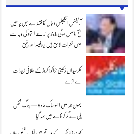
آرٹیفشل انٹلیجنس دجال کا فتنہ ہے جس پر ہمیں
فتح حاصل ہو گی،AI پر اندھے اعتماد کی وجہ سے
ہمیں خطرات لاحق ہیں پروفیسر احمد رفیق
کلرسیداں ڈکیتی‘ڈاکو1 کروڑ کے طلائی زیورات
لے اڑے
بھون نلہ میں افسوسناک حادثہ — بزرگ شخص
پلی سے گر کر نالے میں بہہ گیا
کہوٹہ: فائرنگ کے واقعے میں ایک شخص جاں