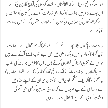
معاملے کو واضح کر دیتا ہے کہ افغانستان دہشت گردوں کی آماج گاہ بن چکا ہے ۔
اس پورے تناظر میں بھارت کا کردار بھی زیر بحث آتا ہے۔ پاکستان کا مؤقف رہا
ہے کہ افغانستان کی سرزمین کو پاکستان کے خلاف استعمال کرنے میں بھارت
کا ہاتھ ہے۔
یہ نہ صرف پاکستان بلکہ پورے خطے کے لیے خطرناک صورتحال ہے۔ بھارت
کا یہ گھناؤنا کردار نیا نہیں، بلکہ ماضی میں بھی ایسے شواہد سامنے آتے رہے ہیں
جو اس کے تخریبی کردار کی نشاندہی کرتے ہیں۔ اس تناظر میں بھارت کی جانب
سے پاکستان پر الزامات عائد کرنا ایک واضح تضاد کو ظاہر کرتا ہے۔ افغان طالبان کو
یہ سمجھنا ہوگا کہ ایک مستحکم اور پرامن افغانستان ہی ان کے اپنے مفاد میں
ہے، اور اس کے لیے ضروری ہے کہ وہ اپنی سرزمین کو کسی بھی قسم کی
دہشت گردی کے لیے استعمال نہ ہونے دیں۔