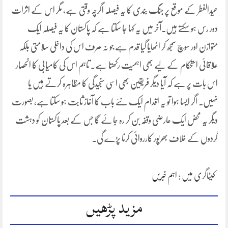
عیدالفطر کے موقع پر جنگ بندی کا یہ فیصلہ اگرچہ وقتی ہے، مگر اس کے اثرات
دور رس ہو سکتے ہیں۔آخر میں یہ کہا جا سکتا ہے کہ پاکستان کا یہ فیصلہ ایک
متوازن اور سوچ سمجھ کر اٹھایا گیا قدم ہے جو نہ صرف اس کی داخلی سلامتی بلکہ
علاقائی استحکام کے لیے بھی اہمیت رکھتا ہے۔ تاہم اس کی کامیابی کا انحصار
اس بات پر ہے کہ آیا دیگر فریقین بھی اسی سنجیدگی کا مظاہرہ کرتے ہیں یا
نہیں۔ اگر ایسا ہوا تو یہ اقدام ایک نئے باب کا آغاز ثابت ہو سکتا ہے، بصورت
دیگر یہ محض ایک عارضی وقفہ بن کر رہ جائے گا جس کے بعد پاکستان کو دہشت
گردوں کے خلاف بھرپور کارروائی کرنا پڑے گی۔
کیٹاگری میں :
اہم خبریں
مزید پڑھیں