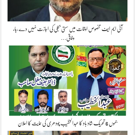
آئی ایم ایف مخصوص اوقات میں سستی بجلی کی اجازت نہیں دے رہا،
وفاقی…
جموں 6 تحریک شاد باد کا عبدالخطیب چودھری کی حمایت کا اعلان