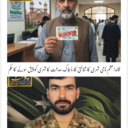
قائداعظم نامی شہری کا شناختی کارڈ بلاک،عدالت کا شہری کو پیش ہونے کا حکم