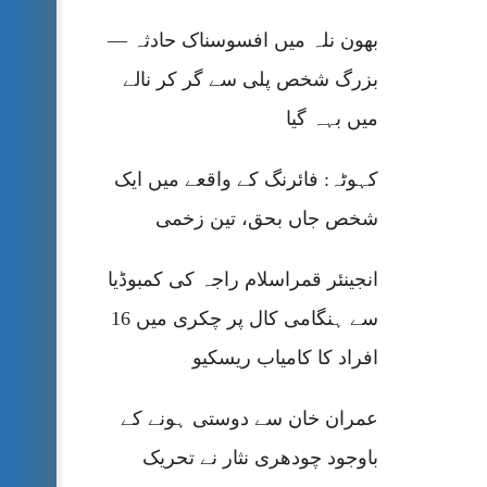
بھون نلہ میں افسوسناک حادثہ —
بزرگ شخص پلی سے گر کر نالے
میں بہہ گیا
کہوٹہ: فائرنگ کے واقعے میں ایک
شخص جاں بحق، تین زخمی
انجینئر قمراسلام راجہ کی کمبوڈیا
سے ہنگامی کال پر چکری میں 16
افراد کا کامیاب ریسکیو
عمران خان سے دوستی ہونے کے
باوجود چودھری نثار نے تحریک