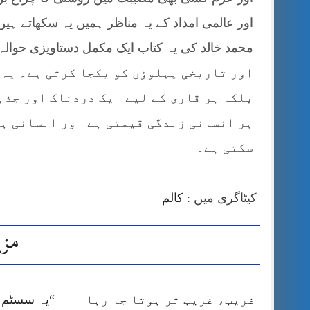
اور عالمی امداد کے یہ مناظر ہمیں یہ سکھاتے ہ
اور تاریخی پہلوؤں کو یکجا کرتی ہے۔ یہ 
بلکہ ہر قاری کے لیے ایک دردناک اور جذبا
ہر انسانی زندگی قیمتی ہے اور انسانی ہم
سکتی ہے۔
کیٹاگری میں :
کالم
مزی
غریب، غریب تر ہوتا جا رہا
“یہ سسٹم ا