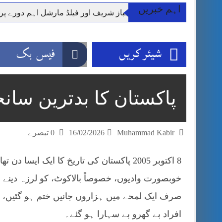
اہم خبریں
وزیر اعظم شہباز شریف اور فیلڈ مارشل اہم دورے پ
آئی ایم ایف مخصوص اوقات میں سستی بجلی کی اجازت 
قائداعظم نامی شہری کا شناختی کارڈ بلاک،عدالت کا
شیئر کریں
فیس بک
ڈپٹی کمشنر راولپنڈی کیپٹن(ر) ندیم ناصر کا دورہء کل
اسلام آباد میں غیرملکی وفود کی آمد کے موقع پر ڈیوٹی سے غائب پولیس اہلکاروں کی
مون سون بارشیں، لینڈ سلائیڈنگ اور کوٹلی ستیاں کے نظ
پاکستان کا بدترین سانحہ: 
شہید گر وپ کیپٹنعاصم طارق مکمل فوجی اعزاز کے س
Muhammad Kabir
16/02/2026
0 تبصرے
8 اکتوبر 2005 پاکستان کی تاریخ کا ایک ای
خوبصورت وادیوں، خصوصاً بالاکوٹ، کو لرزہ دینے 
صرف ایک لمحے میں ہزاروں جانیں ختم ہو گئیں، گھر
افراد بے گھرو بے سہارا ہو گئے۔