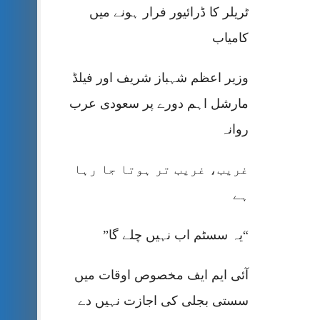
ٹریلر کا ڈرائیور فرار ہونے میں
کامیاب
وزیر اعظم شہباز شریف اور فیلڈ
مارشل اہم دورے پر سعودی عرب
روانہ
غریب، غریب تر ہوتا جا رہا
ہے
“یہ سسٹم اب نہیں چلے گا”
آئی ایم ایف مخصوص اوقات میں
سستی بجلی کی اجازت نہیں دے