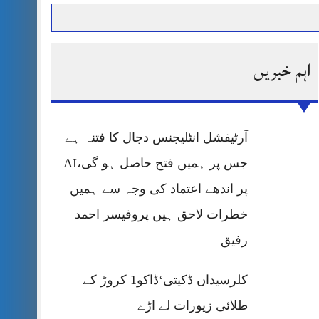
اہم خبریں
حرمت پر قربان
 کی پریس کانفرنس
آرٹیفشل انٹلیجنس دجال کا فتنہ ہے
جس پر ہمیں فتح حاصل ہو گی،AI
پر اندھے اعتماد کی وجہ سے ہمیں
خطرات لاحق ہیں پروفیسر احمد
رفیق
کلرسیداں ڈکیتی‘ڈاکو1 کروڑ کے
طلائی زیورات لے اڑے