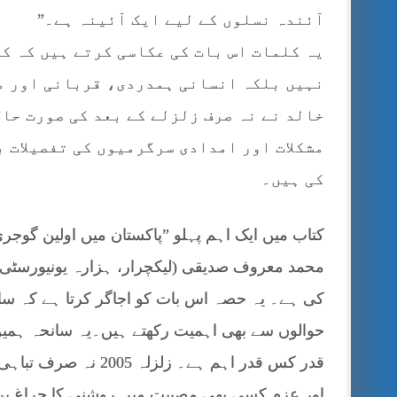
آئندہ نسلوں کے لیے ایک آئینہ ہے۔”
یہ کلمات اس بات کی عکاسی کرتے ہیں کہ ک
نہیں بلکہ انسانی ہمدردی، قربانی اور م
خالد نے نہ صرف زلزلے کے بعد کی صورت حا
مشکلات اور امدادی سرگرمیوں کی تفصیلات 
کی ہیں۔
کتاب میں ایک اہم پہلو ”پاکستان میں اولین گوج
محمد معروف صدیقی (لیکچرار، ہزارہ یونیورسٹی،
کی ہے۔ یہ حصہ اس بات کو اجاگر کرتا ہے کہ سان
حوالوں سے بھی اہمیت رکھتے ہیں۔یہ سانحہ ہمیں ی
قدر کس قدر اہم ہے۔ زل
اور عزم کسی بھی مصیبت میں روشنی کا چراغ بن 