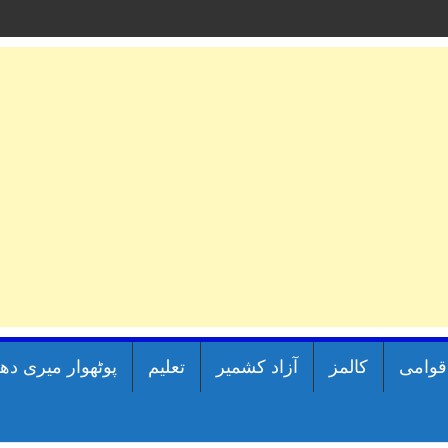
اقوامی
کالمز
آزاد کشمیر
تعلیم
پوٹھوار میری دھ