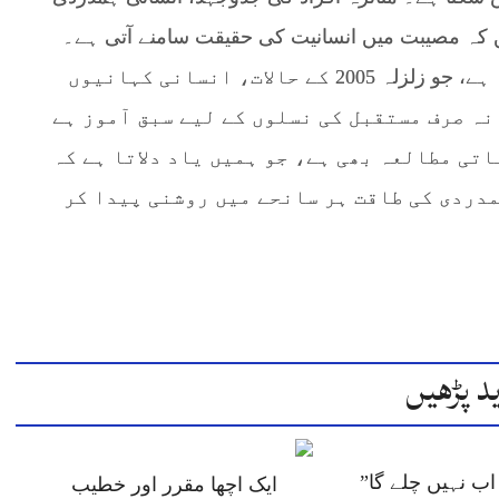
یں کہ مصیبت میں انسانیت کی حقیقت سامنے آتی ہے۔
محمد خالد کی یہ کتاب ایک مکمل دستاویزی حوالہ ہے، جو زلزلہ 2005 کے حالات، انسانی کہانیوں
نہ صرف مستقبل کی نسلوں کے لیے سبق آموز ہے
تی مطالعہ بھی ہے، جو ہمیں یاد دلاتا ہے کہ
دردی کی طاقت ہر سانحے میں روشنی پیدا کر
د پڑھیں
ب نہیں چلے گا”
ایک اچھا مقرر اور خطیب