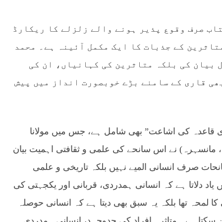
تاب صرف وقوع پذیر ہونے والے زلزلے کا ریکارڈ
تاثرین کے جذبات کا ایک مکمل آئینہ ہے۔ محمد
ل بیان کی بلکہ متاثرین کی کہانیاں، ان کی
بھی قاری کے سامنے بڑے خوبصورت انداز میں پیش
ری قاعدہ کی اشاعت” بھی شامل ہے، جس میں مولانا
 مانسہرہ) نے اس سانحے کی علمی و ثقافتی اہمیت بیان
حات صرف انسانی المیے نہیں بلکہ تاریخی و علمی
اد دلاتا ہے کہ انسانی ہمدردی، قربانی اور یکجہتی کی
زلہ 2005 نہ صرف تباہی کا لمحہ تھا بلکہ یہ سبق بھی دیتا ہے کہ انسانی حوصلہ
سکتا ہے۔ متاثرہ افراد کی جدوجہد، انسانی ہمدردی