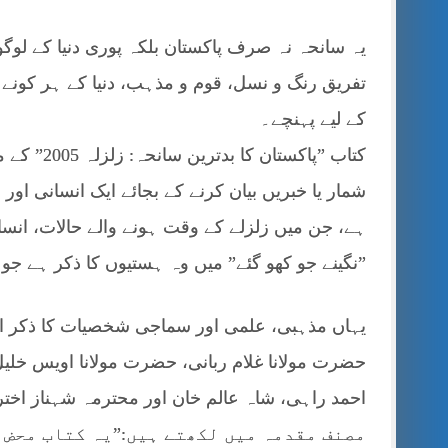
یہ سانحہ نہ صرف پاکستان بلکہ پوری دنیا کے لوگوں
تفریق رنگ و نسل، قوم و مذہب، دنیا کے ہر کونے
کے لیے پہنچے۔
کتاب ”پاک
شمار یا خبریں بیان کرنے کے بجائے ایک انسانی اور
ہے، جن میں زلزلے کے وقت ہونے والے حالات، انسا
”نگینے جو کھو گئے” میں وہ ہستیوں کا ذکر ہے ج
یہاں مذہبی، علمی اور سماجی شخصیات کا ذکر انتہ
حضرت مولانا غلام ربانی، حضرت مولانا اویس خلیل،
احمد راہی، شاہ عالم خان اور محترمہ شہناز اختر
مصنف مقدمہ میں لکھتے ہیں:”یہ کتاب محض 