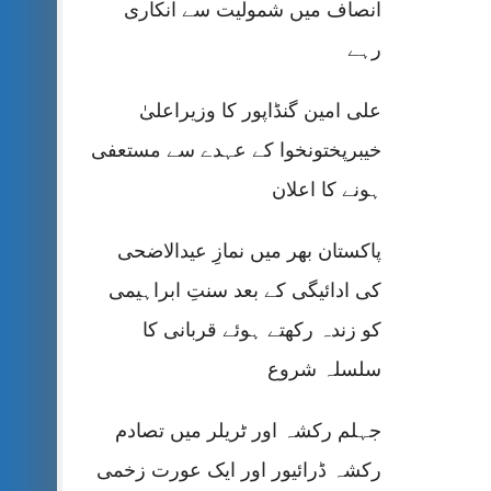
انصاف میں شمولیت سے انکاری
رہے
علی امین گنڈاپور کا وزیراعلیٰ
خیبرپختونخوا کے عہدے سے مستعفی
ہونے کا اعلان
پاکستان بھر میں نمازِ عیدالاضحی
کی ادائیگی کے بعد سنتِ ابراہیمی
کو زندہ رکھتے ہوئے قربانی کا
سلسلہ شروع
جہلم رکشہ اور ٹریلر میں تصادم
رکشہ ڈرائیور اور ایک عورت زخمی