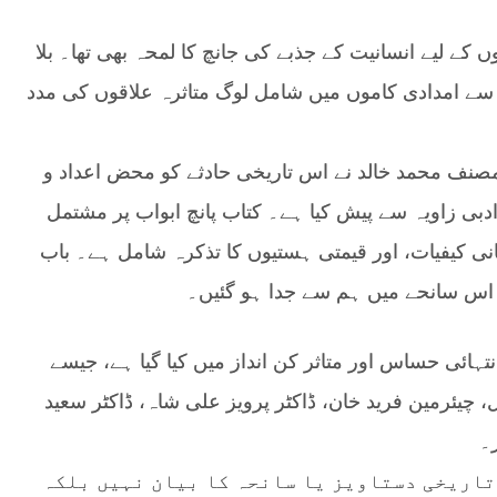
 کے لیے انسانیت کے جذبے کی جانچ کا لمحہ بھی تھا۔ بلا
 سے امدادی کاموں میں شامل لوگ متاثرہ علاقوں کی مدد
ستان کا بدترین سانحہ: زلزلہ 2005” کے مصنف محمد خالد نے اس تاریخی حادثے کو محض اعداد و
 ادبی زاویہ سے پیش کیا ہے۔ کتاب پانچ ابواب پر مشتمل
نی کیفیات، اور قیمتی ہستیوں کا تذکرہ شامل ہے۔ باب
و اس سانحے میں ہم سے جدا ہو گئیں۔
ائی حساس اور متاثر کن انداز میں کیا گیا ہے، جیسے
 چیئرمین فرید خان، ڈاکٹر پرویز علی شاہ، ڈاکٹر سعید
۔
تاریخی دستاویز یا سانحہ کا بیان نہیں بلکہ