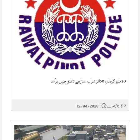
10ملزم گرفتار، 50لٹر شراب ،ساڑھے 3کلو چرس برآمد
0 تبصرے
12/04/2026