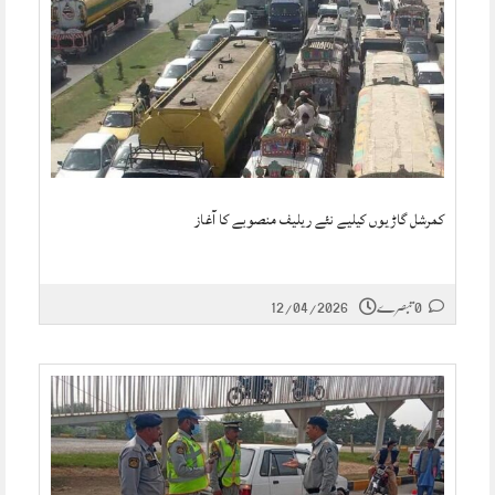
کمرشل گاڑیوں کیلیے نئے ریلیف منصوبے کا آغاز
0 تبصرے
12/04/2026