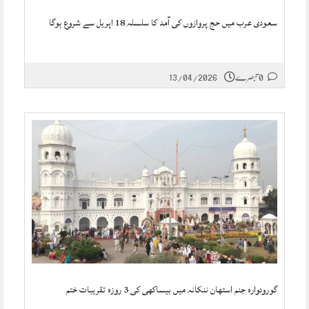
سعودی عرب میں حج پروازوں کی آمد کا سلسلہ 18 اپریل سے شروع ہوگا
0 تبصرے
13/04/2026
گورودوارہ جنم استھان ننکانہ میں بیساکھی کی 3 روزہ تقریبات ختم