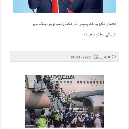
اشتعال انگیز بیانات پسپائی کے عکاس،ٹرمپ دوبارہ جنگ نہیں
کرینگے،برطانوی جریدہ
0 تبصرے
13/04/2026