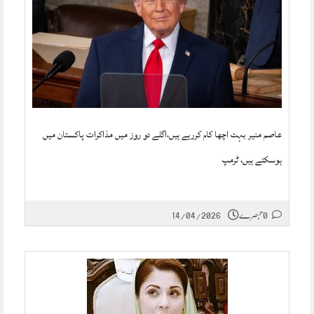
عاصم منیر بہت اچھا کام کررہے ہیں،اگلے دو روز میں مذاکرات پاکستان میں
ہوسکتے ہیں، ٹرمپ
0 تبصرے
14/04/2026