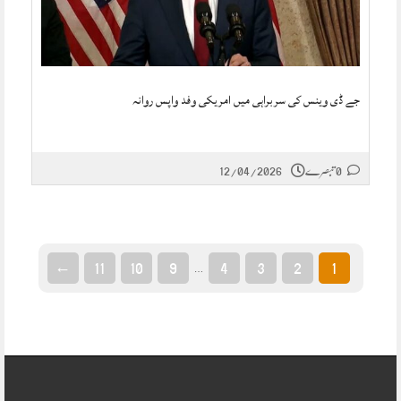
جے ڈی وینس کی سربراہی میں امریکی وفد واپس روانہ
0 تبصرے
12/04/2026
←
11
10
9
4
3
2
1
…