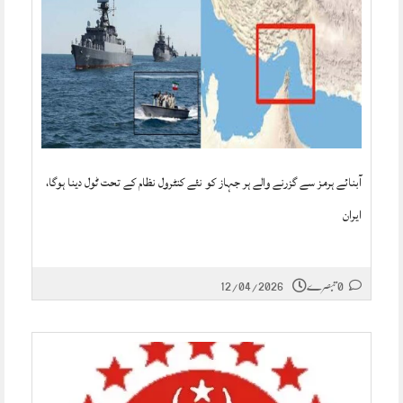
آبنائے ہرمز سے گزرنے والے ہر جہاز کو نئے کنٹرول نظام کے تحت ٹول دینا ہوگا،
ایران
0 تبصرے
12/04/2026