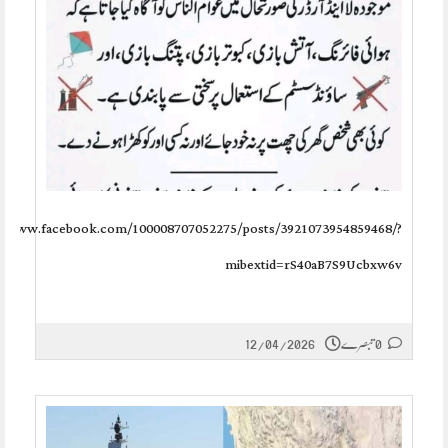
://www.facebook.com/100008707052275/posts/3921073954859468/?
mibextid=rS40aB7S9Ucbxw6v
0 تبصرے
12/04/2026