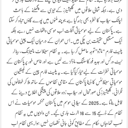
دی ہے، جبکہ شمالی علاقوں میں گلیشیئرز کے تیزی سے پگھلنے کے باعث
اچانک سیلاب کا خطرہ بھی بڑھ گیا ہے جو چند منٹوں میں پورے گاؤں تباہ کر سکتا
ہے۔پاکستان کے لیے موسمیاتی آفات اب موسمی واقعات نہیں رہے بلکہ
ایک مستقل حقیقت بن چکی ہیں۔اس بحران کے درمیان ایک چینی موسمیاتی
پلیٹ فارم “ماژو” توجہ حاصل کر رہا ہے۔ یہ نظام سیٹلائٹ مانیٹرنگ، ریڈار
نیٹ ورکس اور جدید فورکاسٹنگ ماڈلز سے لیس ہے اور خاص طور پر پاکستان کے
موسمیاتی خطرات کے لیے تیار کیا گیا ہے۔یہ پلیٹ فارم چین کے فینگیون
موسمیاتی سیٹلائٹس کا ڈیٹا پاکستان کے مقامی نظاموں کے ساتھ ملا کر طوفانوں کی
نگرانی، گلیشیئرز کی صورتحال اور سیلاب زدہ علاقوں کی پیشگی اطلاع دینے کے
قابل بناتا ہے۔2025 کے سیلابی موسم میں پاکستان محکمہ موسمیات نے اس
نظام کے ذریعے 15 سے 16 الرٹ جاری کیے۔ جن وادیوں میں یہ نظام
نصب تھا وہاں حکام کے مطابق کوئی جانی نقصان نہیں ہوا۔یہی نظام اب