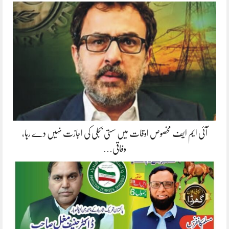
آئی ایم ایف مخصوص اوقات میں سستی بجلی کی اجازت نہیں دے رہا،
وفاقی…