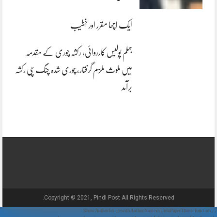
ایک اچھا مقرر اور خطیب
جہلم پولیس کارروائی، رکشہ چوری کے مقدمہ
میں ملوث ملزم گرفتار، چوری شدہ چنگ چی رکشہ
برآمد
Copyright © 2021, Pindi Post All Rights Reserved.
// Show Author Image with Author Name in UrduPaper Theme function