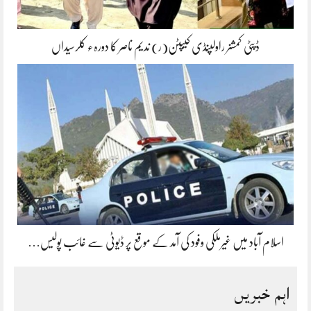
ڈپٹی کمشنر راولپنڈی کیپٹن(ر) ندیم ناصر کا دورہء کلرسیداں
اسلام آباد میں غیرملکی وفود کی آمد کے موقع پر ڈیوٹی سے غائب پولیس…
اہم خبریں