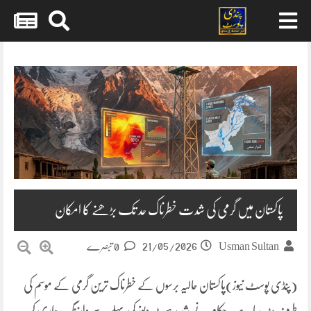
Skip
to
content
پاکستان میں گرمی کی شدت خطرناک حد تک بڑھنے کا امکان
21/05/2026
Usman Sultan
0 تبصرے
(پنڈی پوسٹ نیوز)پاکستان حالیہ برسوں کے خطرناک ترین گرمی کے موسم کی
طرف بڑھ رہا ہے۔ حکام نے شدید ہیٹ ویوز کی پہلے سے وارننگ جاری کر