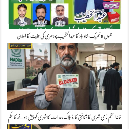
جموں 6 تحریک شاد باد کا عبدالخطیب چودھری کی حمایت کا اعلان
قائداعظم نامی شہری کا شناختی کارڈ بلاک،عدالت کا شہری کو پیش ہونے کا حکم