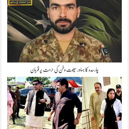
چارسدہ کا بہادر سپوت وطن کی حرمت پر قربان