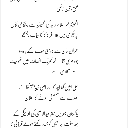
بحق، تین زخمی
انجینئر قمراسلام راجہ کی کمبوڈیا سے ہنگامی کال
پر چکری میں 16 افراد کا کامیاب ریسکیو
عمران خان سے دوستی ہونے کے باوجود
چودھری نثار نے تحریک انصاف میں شمولیت
سے انکاری رہے
علی امین گنڈاپور کا وزیراعلیٰ خیبرپختونخوا کے
عہدے سے مستعفی ہونے کا اعلان
پاکستان بھر میں نمازِ عیدالاضحی کی ادائیگی کے
بعد سنتِ ابراہیمی کو زندہ رکھتے ہوئے قربانی کا