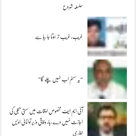
سلسلہ شروع
غریب، غریب تر ہوتا جا رہا ہے
“یہ سسٹم اب نہیں چلے گا”
آئی ایم ایف مخصوص اوقات میں سستی بجلی کی
اجازت نہیں دے رہا، وفاقی وزیر توانائی اویس
لغاری