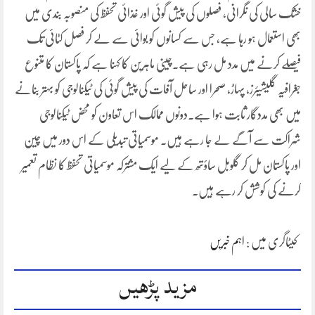
خشک سالی کی نگرانی، فصلوں کی پیش گوئی اور غذائی تحفظ کی منصوبہ بندی میں
بھی استعمال ہو رہا ہے، جس سے کسانوں کو بوائی سے لے کر فصل کٹائی تک
فیصلے کرنے میں مدد مل رہی ہے۔چینی ماہرین کا کہنا ہے کہ پاکستان کا متنوع
جغرافیہ گلیشیئرز، پہاڑ، صحرا اور ساحل آفات کی پیش گوئی کی ٹیکنالوجی کو بہتر بنانے
میں بھی مددگار ثابت ہوا ہے۔دونوں ممالک اس تعاون کو محض ٹیکنالوجی
شراکت سے آگے لے جا رہے ہیں۔ موسمیاتی تبدیلی کے اس دور میں چین
اور پاکستان مل کر گلوبل ساؤتھ کے لیے ایک مشترکہ موسمیاتی تحفظ کا نظام تعمیر
کرنے کی کوشش کر رہے ہیں۔
کیٹاگری میں :
اہم خبریں
مزید پڑھیں