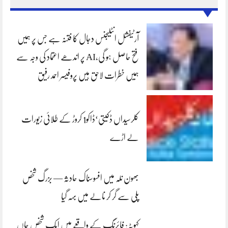
آرٹیفشل انٹلیجنس دجال کا فتنہ ہے جس پر ہمیں
فتح حاصل ہو گی،AI پر اندھے اعتماد کی وجہ سے
ہمیں خطرات لاحق ہیں پروفیسر احمد رفیق
کلرسیداں ڈکیتی‘ڈاکو1 کروڑ کے طلائی زیورات
لے اڑے
بھون نلہ میں افسوسناک حادثہ — بزرگ شخص
پلی سے گر کر نالے میں بہہ گیا
کہوٹہ: فائرنگ کے واقعے میں ایک شخص جاں