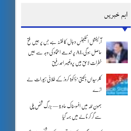
اہم خبریں
آرٹیفشل انٹلیجنس دجال کا فتنہ ہے جس پر ہمیں فتح
حاصل ہو گی،AI پر اندھے اعتماد کی وجہ سے ہمیں
خطرات لاحق ہیں پروفیسر احمد رفیق
کلرسیداں ڈکیتی‘ڈاکو1 کروڑ کے طلائی زیورات لے
اڑے
بھون نلہ میں افسوسناک حادثہ — بزرگ شخص پلی
سے گر کر نالے میں بہہ گیا