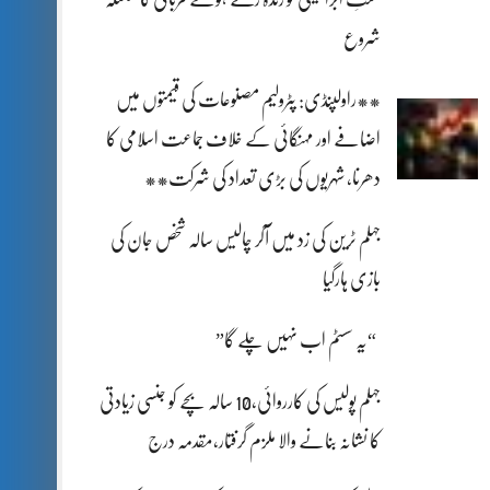
شروع
**راولپنڈی: پٹرولیم مصنوعات کی قیمتوں میں
اضافے اور مہنگائی کے خلاف جماعت اسلامی کا
دھرنا، شہریوں کی بڑی تعداد کی شرکت**
جہلم ٹرین کی زد میں آکر چالیس سالہ شخص جان کی
بازی ہارگیا
“یہ سسٹم اب نہیں چلے گا”
جہلم پولیس کی کارروائی،10 سالہ بچے کو جنسی زیادتی
کا نشانہ بنانے والا ملزم گرفتار،مقدمہ درج