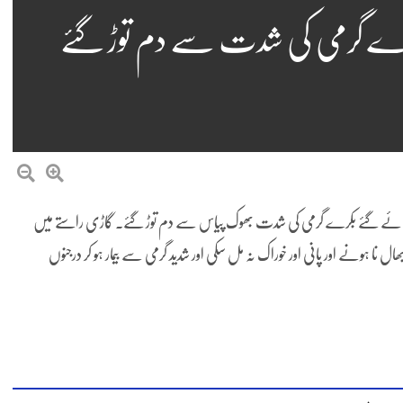
رے گرمی کی شدت سے دم توڑ گئے
ربانی کے لیے لائے گئے بکرے گرمی کی شدت بھوک پیاس سے دم توڑ گئے۔ گاڑی راستے میں
ے بروقت دیکھ بھال نا ہونے اور پانی اور خوراک نہ مل سکی اور شدید گرمی سے بیمار ہو کر درجنوں