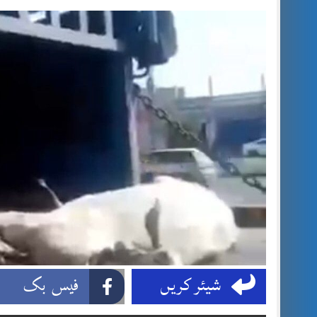
شیئر کریں
فیس بک