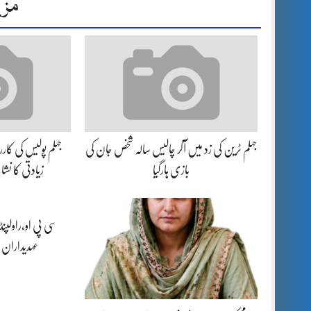
مزی
جہلم ٹرین کی زد میں آکر چالیس سالہ شخص جان کی
بازی ہارگیا
زیادتی کا نش
سی پی او،راولپن
عہدیداران