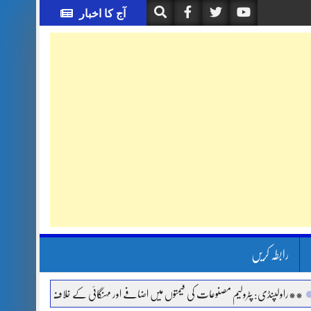
آج کا اخبار
رابطہ کریں
نڈی: پٹرولیم مصنوعات کی قیمتوں میں اضافے اور مہنگائی کے خلاف جماعت اسلامی کا دھرنا، 