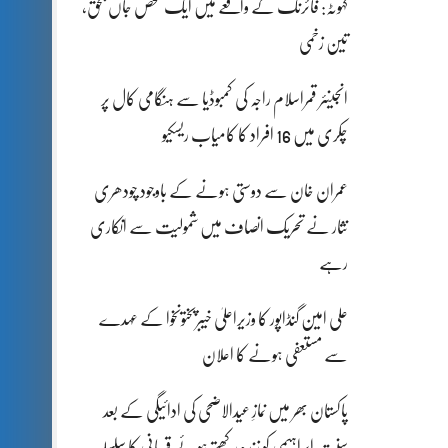
کہوٹہ: فائرنگ کے واقعے میں ایک شخص جاں بحق،
تین زخمی
انجینئر قمراسلام راجہ کی کمبوڈیا سے ہنگامی کال پر
چکری میں 16 افراد کا کامیاب ریسکیو
عمران خان سے دوستی ہونے کے باوجود چودھری
نثار نے تحریک انصاف میں شمولیت سے انکاری
رہے
علی امین گنڈاپور کا وزیراعلیٰ خیبرپختونخوا کے عہدے
سے مستعفی ہونے کا اعلان
پاکستان بھر میں نمازِ عیدالاضحی کی ادائیگی کے بعد
سنتِ ابراہیمی کو زندہ رکھتے ہوئے قربانی کا سلسلہ