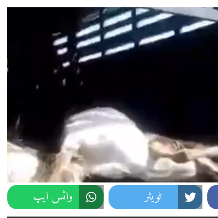
ٹویٹر
واٹس ایپ