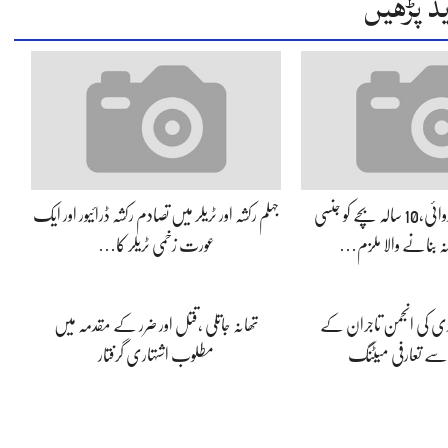
د پڑھیں
جہلم پولیس کی کارروائی،10 سالہ بچے کو جنسی
جہلم رکشہ اور ٹریلر میں تصادم رکشہ ڈرائیور اور ایک
انہ بنانے والا ملزم…
عورت زخمی ٹریلر کا…
ڈی کی انجمن تاجران کے
تھانہ جاتلی ،قتل اور ضرر کے مقدمہ میں
 سے تعارفی میٹنگ
مطلوب اشتہاری گرفتار