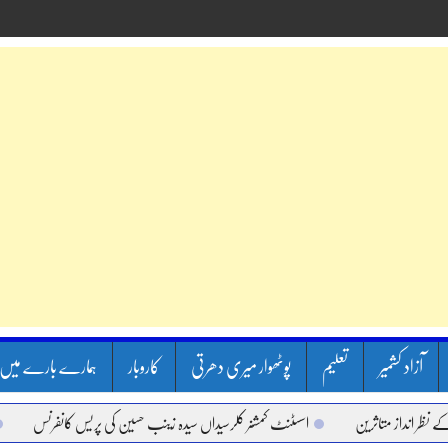
آزاد کشمیر
تعلیم
پوٹھوار میری دھرتی
کاروبار
ہمارے بارے میں
ز متاثرین
اسسٹنٹ کمشنر کلرسیداں سیدہ زینب حسین کی پریس کانفرنس
**راولپ