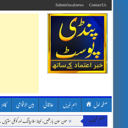
Skip
Submit local news
Contact Us
to
content
صفحہ اول
اہم خبریں
علاقائی
بین الاقوامی
کالمز
اہم خبریں
مون سون بارشیں، لینڈ سلائیڈنگ اور کوٹلی ستیاں کے نظر اندا