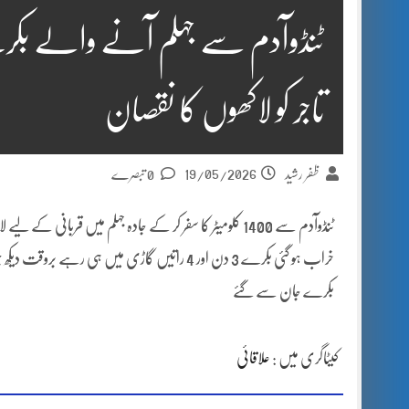
ٹنڈوآدم سے جہلم آنے والے بک
تاجر کو لاکھوں کا نقصان
19/05/2026
ظفر رشید
0 تبصرے
ٹنڈوآدم سے 1400 کلومیٹر کا سفر کر کے جادہ جہلم میں ق
خراب ہو گئی بکرے 3 دن اور 4 راتیں گاڑی میں ہی رہ
بکرے جان سے گئے
کیٹاگری میں :
علاقائی