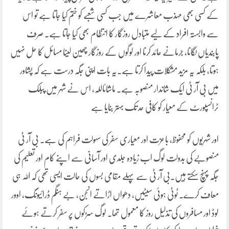
کے کسی بھی مہذب معاشرے میں جب کسی شعبے کو ختم کیا جاتا ہے تو اس
سے وابستہ افراد کے لیے متبادل روزگار کا انتظام بھی کیا جاتا ہے۔ صرف
پابندیاں لگانا، جرمانے عائد کرنا اور لوگوں کے روزگار چھین لینا مسائل کا حل نہیں
ہوتا، بلکہ یہ مزید مشکلات پیدا کرتا ہے۔یہ بات اپنی جگہ درست ہے کہ پشاور
میں بی آر ٹی ایک شاندار منصوبہ ہے۔ ماشائاللہ، اس نے شہر میں پبلک
ٹرانسپورٹ کے معیار کو کافی حد تک بہتر بنایا ہے
اور شہریوں کو محفوظ، باعزت اور معیاری سفر کی سہولت فراہم کی ہے۔ بی آر ٹی
منصوبے کی بدولت لوگ اب زیادہ جلدی اور آسانی سے اپنے کام اور تعلیم کی
جگہ پہنچ سکتے ہیں۔بی آر ٹی سے پہلے مقامی بسوں کی حالت ایسی تھی کہ اللہ ہی
معاف کرے۔ ٹوٹی ہوئی سیٹیں، دھواں اڑاتے انجن، بے ہنگم ڈرائیونگ، اوور
لوڈ اور مسافروں کی تذلیل روز کا معمول تھا۔ لوگ سڑکوں پر سفر کرتے ہوئے