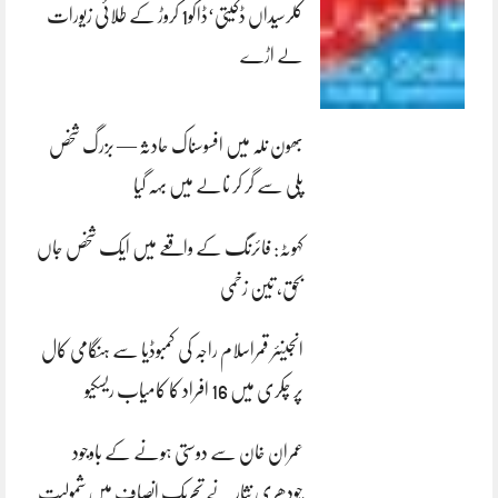
کلرسیداں ڈکیتی‘ڈاکو1 کروڑ کے طلائی زیورات
لے اڑے
بھون نلہ میں افسوسناک حادثہ — بزرگ شخص
پلی سے گر کر نالے میں بہہ گیا
کہوٹہ: فائرنگ کے واقعے میں ایک شخص جاں
بحق، تین زخمی
انجینئر قمراسلام راجہ کی کمبوڈیا سے ہنگامی کال
پر چکری میں 16 افراد کا کامیاب ریسکیو
عمران خان سے دوستی ہونے کے باوجود
چودھری نثار نے تحریک انصاف میں شمولیت