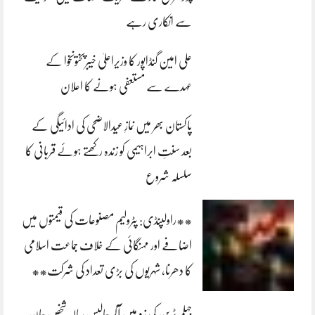
سے انکاری رہے
علی امین گنڈاپور کا وزیراعلیٰ خیبرپختونخوا کے
عہدے سے مستعفی ہونے کا اعلان
پاکستان بھر میں نمازِ عیدالاضحی کی ادائیگی کے
بعد سنتِ ابراہیمی کو زندہ رکھتے ہوئے قربانی کا
سلسلہ شروع
**راولپنڈی: پٹرولیم مصنوعات کی قیمتوں میں
اضافے اور مہنگائی کے خلاف جماعت اسلامی
کا دھرنا، شہریوں کی بڑی تعداد کی شرکت**
جہلم ٹرین کی زد میں آکر چالیس سالہ شخص جان