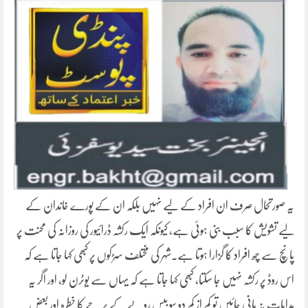
یہ صورتحال صرف ان افراد کے لیے نہیں بلکہ ان کے پورے خاندان کے
لیے تشویش کا سبب بنی ہوئی ہے، کیونکہ ایک رکشہ ڈرائیور کی روزانہ کی محنت پر
پانچ سے چھ افراد کا گزارا ہوتا ہے۔شہر کی مختلف سڑکوں پر کبھی کہا جاتا ہے کہ
اس روڈ پر رکشہ نہیں جا سکتا، کبھی کہا جاتا ہے کہ یہاں سے یوٹرن لو، اور اگر یہ
ہدایات نہ مانی جائیں تو کم از کم دو سو بیس روپے کے پرچے کا خطرہ اور بعض