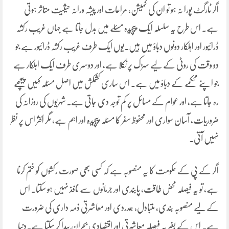
اگر ٹارگٹ پورا نہ ہو تو ان کی کمیشن، مراعات اور پیشہ ورانہ حیثیت متاثر ہوتی
ہے۔ اس طرح یہ سلسلہ ایک پیچیدہ مسئلے میں بدل جاتا ہے جہاں غریب رکشہ
ڈرائیور اور اہلکار دونوں دباؤ میں ہیں۔یوں ایک طرف غریب رکشہ ڈرائیور ہے جو
دو وقت کی روٹی کے لیے سڑک پر نکلا ہے، اور دوسری طرف ایک اہلکار ہے
جو اپنے محکمے کے دباؤ میں ہے۔ اس ساری کشمکش میں اصل مسئلہ کہیں پیچھے
رہ جاتا ہے، اور عوام کے مسائل پر کم توجہ دی جاتی ہے۔ شہریوں کی روزانہ کی
ضروریات، آسان سواری اور محفوظ سفر کا مسئلہ پیچیدہ اور اہم ہے، مگر اکثر اس پر نظر
نہیں آتی۔
اگر کے پی کے حکومت کا یہ منصوبہ ہے کہ کسی بھی صورت رکشوں کو ختم کرنا
ہے، تو یہ فیصلہ محض طاقت، پابندی اور جرمانوں سے نافذ نہیں ہو سکتا۔ اس
کے لیے منصوبہ بندی، متبادل، ہمدردی اور معاشرتی ذمہ داری کی ضرورت
ہے۔ اس کے بغیر یہ فیصلہ معاشرتی اور اقتصادی بحران پیدا کر سکتا ہے۔دنیا