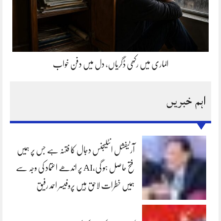
الماری میں رکھی ڈگریاں، دل میں دفن خواب
اہم خبریں
آرٹیفشل انٹلیجنس دجال کا فتنہ ہے جس پر ہمیں
فتح حاصل ہو گی،AI پر اندھے اعتماد کی وجہ سے
ہمیں خطرات لاحق ہیں پروفیسر احمد رفیق