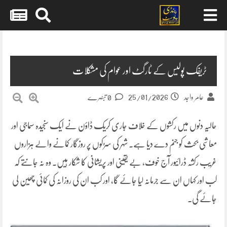
Skip
to
content
ٹریفک پولیس کے ٹارگٹ اور عوام کی مشکلات
25/01/2026
عامر واجد
0 تبصرے
حالیہ دنوں میں رکشوں کے خلاف جاری کریک ڈاؤن نے ایک سنجیدہ سماجی اور
معاشی بحث کو جنم دے دیا ہے۔ شہر کی سڑکوں پر روزگار کمانے والے ہزاروں
غریب رکشہ ڈرائیور آج خوف، بے یقینی اور پریشانی کا شکار ہیں۔ وہ نہ جانتے کہ
کب اور کہاں ان سے جرمانہ لیا جائے گا، اور کب ان کی روزانہ کی کمائی چھین لی
جائے گی۔