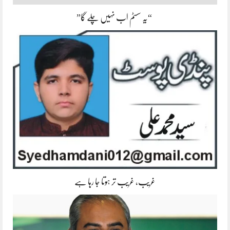
“یہ سسٹم اب نہیں چلے گا”
غریب، غریب تر ہوتا جا رہا ہے