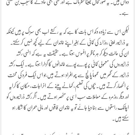
دواں ہیں۔ یہ صورتحال یقیناً خطرناک ہے اور کسی بھی حادثے کا سبب بن سکتی
ہے۔
لیکن اس سے زیادہ دکھ اس بات کا ہے کہ یہ رکشے اب بھی سڑک پر ہیں کیونکہ
یہ ڈرائیور اپنی روزانہ کی کمائی کے بغیر اپنے خاندان کے لیے کچھ نہیں کر سکتے۔
ان کی حالت دیکھ کر ہر ناظر پر افسوس ہوتا ہے۔حقیقت یہ ہے کہ انہی رکشہ
ڈرائیوروں کی معمولی کمائی پر پورے پورے خاندانوں کا گزارا ہوتا ہے۔ ایک رکشہ
ڈرائیور کے گھر میں عموماً پانچ سے چھ افراد ہوتے ہیں جو اس ایک فرد کی محنت
پر انحصار کرتے ہیں۔ بچوں کی تعلیم، کھانے پینے کے اخراجات، مکان کا کرایہ
اور دیگر روزمرہ کے معاملات سب اسی پر منحصر ہوتے ہیں۔ اگر رکشہ ڈرائیوروں کو
اچانک راستوں سے ہٹا دیا جائے تو یہ خاندان فاقوں اور مالی بحران کا شکار ہو
سکتے ہیں۔