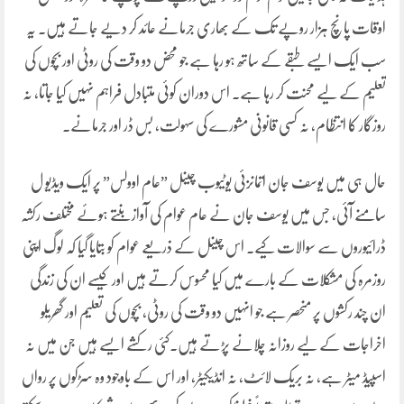
اوقات پانچ ہزار روپے تک کے بھاری جرمانے عائد کر دیے جاتے ہیں۔ یہ
سب ایک ایسے طبقے کے ساتھ ہو رہا ہے جو محض دو وقت کی روٹی اور بچوں کی
تعلیم کے لیے محنت کر رہا ہے۔ اس دوران کوئی متبادل فراہم نہیں کیا جاتا، نہ
روزگار کا انتظام، نہ کسی قانونی مشورے کی سہولت، بس ڈر اور جرمانے۔
حال ہی میں یوسف جان اتمانزئی یوٹیوب چینل ”عام اوولس” پر ایک ویڈیو ل
سامنے آئی، جس میں یوسف جان نے عام عوام کی آواز بنتے ہوئے مختلف رکشہ
ڈرائیوروں سے سوالات کیے۔ اس چینل کے ذریعے عوام کو بتایا گیا کہ لوگ اپنی
روزمرہ کی مشکلات کے بارے میں کیا محسوس کرتے ہیں اور کیسے ان کی زندگی
ان چند رکشوں پر منحصر ہے جو انہیں دو وقت کی روٹی، بچوں کی تعلیم اور گھریلو
اخراجات کے لیے روزانہ چلانے پڑتے ہیں۔کئی رکشے ایسے ہیں جن میں نہ
اسپیڈ میٹر ہے، نہ بریک لائٹ، نہ انڈیکیٹر، اور اس کے باوجود وہ سڑکوں پر رواں