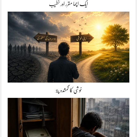
ایک اچھا مقرر اور خطیب
خوشی کا گمشدہ پتہ