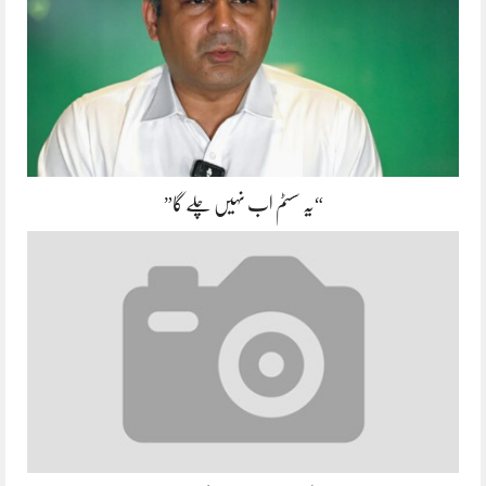
“یہ سسٹم اب نہیں چلے گا”