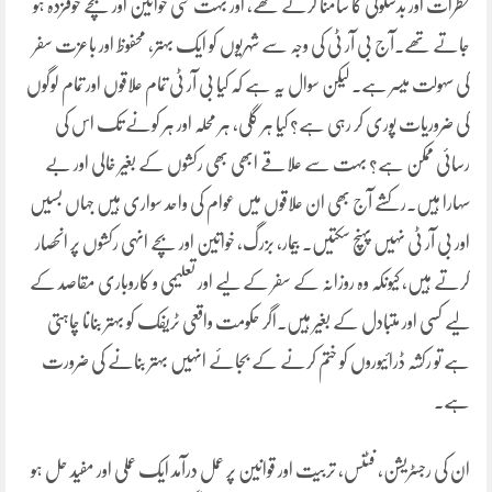
خطرات اور بدسلوکی کا سامنا کرتے تھے، اور بہت سی خواتین اور بچے خوفزدہ ہو
جاتے تھے۔آج بی آر ٹی کی وجہ سے شہریوں کو ایک بہتر، محفوظ اور باعزت سفر
کی سہولت میسر ہے۔ لیکن سوال یہ ہے کہ کیا بی آر ٹی تمام علاقوں اور تمام لوگوں
کی ضروریات پوری کر رہی ہے؟ کیا ہر گلی، ہر محلہ اور ہر کونے تک اس کی
رسائی ممکن ہے؟ بہت سے علاقے ابھی بھی رکشوں کے بغیر خالی اور بے
سہارا ہیں۔رکشے آج بھی ان علاقوں میں عوام کی واحد سواری ہیں جہاں بسیں
اور بی آر ٹی نہیں پہنچ سکتیں۔ بیمار، بزرگ، خواتین اور بچے انہی رکشوں پر انحصار
کرتے ہیں، کیونکہ وہ روزانہ کے سفر کے لیے اور تعلیمی و کاروباری مقاصد کے
لیے کسی اور متبادل کے بغیر ہیں۔اگر حکومت واقعی ٹریفک کو بہتر بنانا چاہتی
ہے تو رکشہ ڈرائیوروں کو ختم کرنے کے بجائے انہیں بہتر بنانے کی ضرورت
ہے۔
ان کی رجسٹریشن، فٹنس، تربیت اور قوانین پر عمل درآمد ایک عملی اور مفید حل ہو