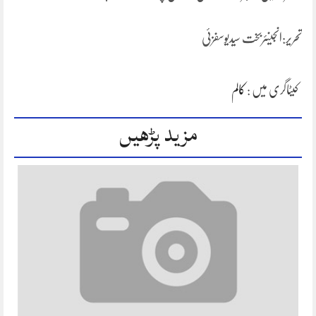
تحریر:انجینئربخت سیدیوسفزئی
کیٹاگری میں :
کالم
مزید پڑھیں