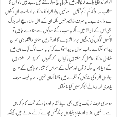
اگر اندازہ لگایا جائے کہ پشاور میں تقریباً پانچ ہزار رکشے چل رہے ہیں، تو اس کا
مطلب یہ ہوا کہ کم از کم پچیس سے تیس ہزار افراد کا روزگار براہ راست ان رکشوں
سے وابستہ ہے۔ یہ صرف ڈرائیور نہیں بلکہ ان کے اہل خانہ، بچے اور بزرگ
بھی اس کے زیر اثر ہیں۔ اگر یہ سب رکشے سڑکوں سے ہٹا دیے جائیں تو
لاکھوں لوگوں کی زندگیوں پر برا اثر پڑے گا اور شہر میں سماجی و اقتصادی بحران
پیدا ہو سکتا ہے۔اب سوال یہ پیدا ہوتا ہے کہ کیا یہ سب لوگ ایک دن میں
متبادل روزگار حاصل کر سکتے ہیں؟ کیا ان کے گھروں کے چولہے جلتے رہیں
گے؟ یا پھر یہ لوگ فاقوں اور بھوک کے مسائل کا شکار ہو جائیں گے؟ ان
ہزاروں افراد کی زندگیوں کو خطرے میں ڈالنا آسان نہیں، اور یہ فیصلہ صرف
پابندی اور جرمانے لگا کر نہیں کیا جا سکتا۔
دوسری طرف ٹریفک پولیس بھی اپنے نظام اور دباؤ کے تحت کام کر رہی
ہے۔ انہیں روزانہ اور ماہانہ بنیادوں پر ٹارگٹس پورے کرنے ہوتے ہیں، کیونکہ