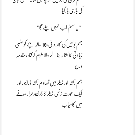
کی بازی ہارگیا
“یہ سسٹم اب نہیں چلے گا”
جہلم پولیس کی کارروائی،10 سالہ بچے کو جنسی
زیادتی کا نشانہ بنانے والا ملزم گرفتار،مقدمہ
درج
جہلم رکشہ اور ٹریلر میں تصادم رکشہ ڈرائیور اور
ایک عورت زخمی ٹریلر کا ڈرائیور فرار ہونے
میں کامیاب