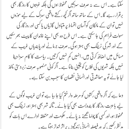
سکتا ہے۔ اس سے نہ صرف سڑکیں محفوظ ہوں گی بلکہ غریبوں کا روزگار بھی
برقرار رہے گا۔اس کے ساتھ ساتھ اگر کچھ رکشے واقعی سڑک کے لیے موزوں
نہیں تو ان کے مالکان کو آسان اقساط پر متبادل گاڑیاں یا کسی اور روزگار کی
سہولت فراہم کی جا سکتی ہے۔ اس طرح وہ بھی اپنے خاندان کا پیٹ بھر سکیں
گے اور شہر کی ٹریفک بھی بہتر ہو گی۔صرف جرمانے اور پابندیاں غریب کے
مسائل میں اضافہ کرتی ہیں، انہیں کم نہیں کرتیں۔ ریاست کا کام سزا دینا
نہیں بلکہ شہریوں کی فلاح کو یقینی بنانا ہے۔ اگر کوئی منصوبہ صرف زبردستی نافذ
کیا جائے تو یہ معاشرتی اور انسانی نقصان کا سبب بن سکتا ہے۔
دعا ہے کہ اگر واقعی رکشوں کو مرحلہ وار ختم کیا جا رہا ہے تو ان غریب لوگوں کے
لیے باعزت روزگار کا بندوبست بھی کیا جائے۔ تاکہ شہر بھی بہتر ہو، ٹریفک بھی
محفوظ ہو، اور کسی کا چولہا بجھنے نہ پائے۔ حکومت اور متعلقہ ادارے اس بات کو
مدنظر رکھیں کہ ہر فیصلہ انسانی زندگیوں پر اثر انداز ہوتا ہے۔