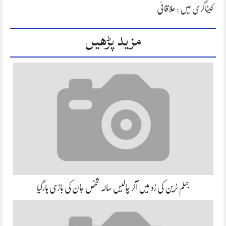
کیٹاگری میں :
علاقائی
مزید پڑھیں
جہلم ٹرین کی زد میں آکر چالیس سالہ شخص جان کی بازی ہارگیا