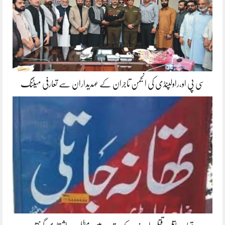
سی پی او،راولپنڈی کی انجمن تاجران کے عہدیداران سے تعارفی میٹنگ