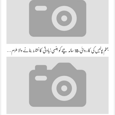
جہلم پولیس کی کارروائی،10 سالہ بچے کو جنسی زیادتی کا نشانہ بنانے والا ملزم…