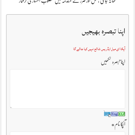
تھانہ جاتلی ،قتل اور ضرر کے مقدمہ میں مطلوب اشتہاری گرفتار
اپنا تبصرہ بھیجیں
آپکا ای میل ایڈریس شائع نہیں کیا جائے گا
اپنا تبصرہ لکھیں
آپکا نام
*