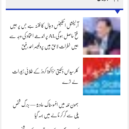
آرٹیفشل انٹلیجنس دجال کا فتنہ ہے جس پر ہمیں
فتح حاصل ہو گی،AI پر اندھے اعتماد کی وجہ سے
ہمیں خطرات لاحق ہیں پروفیسر احمد رفیق
کلرسیداں ڈکیتی‘ڈاکو1 کروڑ کے طلائی زیورات
لے اڑے
بھون نلہ میں افسوسناک حادثہ — بزرگ شخص
پلی سے گر کر نالے میں بہہ گیا