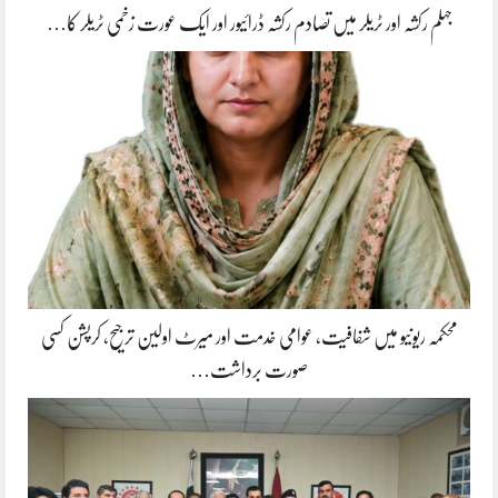
جہلم رکشہ اور ٹریلر میں تصادم رکشہ ڈرائیور اور ایک عورت زخمی ٹریلر کا…
محکمہ ریونیو میں شفافیت، عوامی خدمت اور میرٹ اولین ترجیح، کرپشن کسی
صورت برداشت…