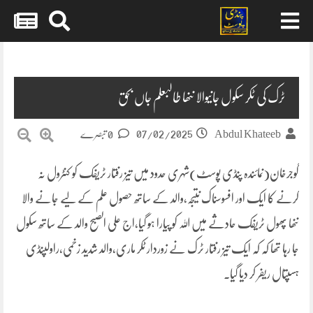
Skip
to
content
ٹرک کی ٹکر سکول جانیوالا ننھا طالبعلم جاں بحق
07/02/2025
Abdul Khateeb
0 تبصرے
گوجرخان(نمائندہ پنڈی پوسٹ)شہری حدود میں تیز رفتار ٹریفک کو کنٹرول نہ
کرنے کا ایک اور افسوسناک نتیجہ،والد کے ساتھ حصول علم کے لیے جانے والا
ننھا پھول ٹریفک حادثے میں اللہ کو پیارا ہو گیا،اج علی الصبح والد کے ساتھ سکول
جا رہا تھا کہ کہ ایک تیز رفتار ٹرک نے زوردار ٹکر ماری،والد شدید زخمی،راولپنڈی
ہسپتال ریفر کر دیا گیا۔