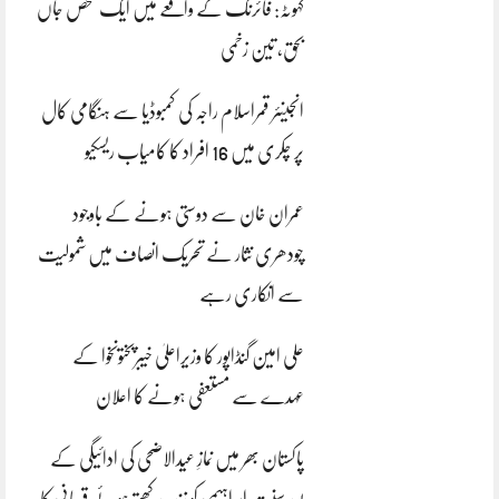
کہوٹہ: فائرنگ کے واقعے میں ایک شخص جاں
بحق، تین زخمی
انجینئر قمراسلام راجہ کی کمبوڈیا سے ہنگامی کال
پر چکری میں 16 افراد کا کامیاب ریسکیو
عمران خان سے دوستی ہونے کے باوجود
چودھری نثار نے تحریک انصاف میں شمولیت
سے انکاری رہے
علی امین گنڈاپور کا وزیراعلیٰ خیبرپختونخوا کے
عہدے سے مستعفی ہونے کا اعلان
پاکستان بھر میں نمازِ عیدالاضحی کی ادائیگی کے
بعد سنتِ ابراہیمی کو زندہ رکھتے ہوئے قربانی کا