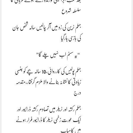
سلسلہ شروع
جہلم ٹرین کی زد میں آکر چالیس سالہ شخص جان
کی بازی ہارگیا
“یہ سسٹم اب نہیں چلے گا”
جہلم پولیس کی کارروائی،10 سالہ بچے کو جنسی
زیادتی کا نشانہ بنانے والا ملزم گرفتار،مقدمہ
درج
جہلم رکشہ اور ٹریلر میں تصادم رکشہ ڈرائیور اور
ایک عورت زخمی ٹریلر کا ڈرائیور فرار ہونے
میں کامیاب