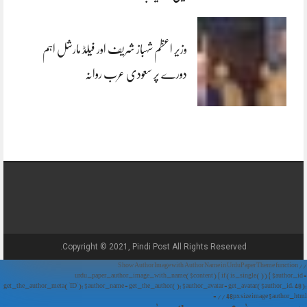
وزیر اعظم شہباز شریف اور فیلڈ مارشل اہم
دورے پر سعودی عرب روانہ
Copyright © 2021, Pindi Post All Rights Reserved.
// Show Author Image with Author Name in UrduPaper Theme function
urdu_paper_author_image_with_name($content) { if (is_single()) { $author_id =
get_the_author_meta('ID'); $author_name = get_the_author(); $author_avatar = get_avatar($author_id, 48);
// 48px size image $author_html = '