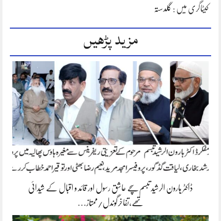
کیٹاگری میں :
گلدستہ
مزید پڑھیں
ڈاکٹر ہارون الرشید تبسم سچے عاشق رسول اور قائد و اقبال کے شیدائی
تھے،تفاخرگوندل/ممتاز…