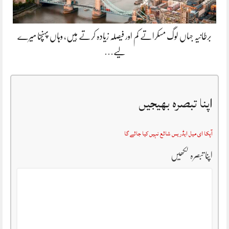
برطانیہ جہاں لوگ مسکراتے کم اور فیصلہ زیادہ کرتے ہیں، وہاں پہنچنا میرے
لیے…
اپنا تبصرہ بھیجیں
آپکا ای میل ایڈریس شائع نہیں کیا جائے گا
اپنا تبصرہ لکھیں