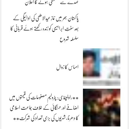
عہدے سے مستعفی ہونے کا اعلان
پاکستان بھر میں نمازِ عیدالاضحی کی ادائیگی کے
بعد سنتِ ابراہیمی کو زندہ رکھتے ہوئے قربانی کا
سلسلہ شروع
احساس کا زوال
**راولپنڈی: پٹرولیم مصنوعات کی قیمتوں میں
اضافے اور مہنگائی کے خلاف جماعت اسلامی
کا دھرنا، شہریوں کی بڑی تعداد کی شرکت**