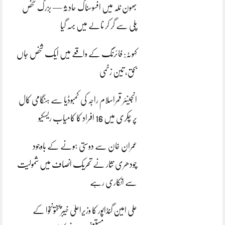
بھون نلہ میں افسوسناک حادثہ — بزرگ شخص
پلی سے گر کر نالے میں بہہ گیا
کہوٹہ: فائرنگ کے واقعے میں ایک شخص جاں
بحق، تین زخمی
انجینئر قمراسلام راجہ کی کمبوڈیا سے ہنگامی کال
پر چکری میں 16 افراد کا کامیاب ریسکیو
عمران خان سے دوستی ہونے کے باوجود
چودھری نثار نے تحریک انصاف میں شمولیت
سے انکاری رہے
علی امین گنڈاپور کا وزیراعلیٰ خیبرپختونخوا کے