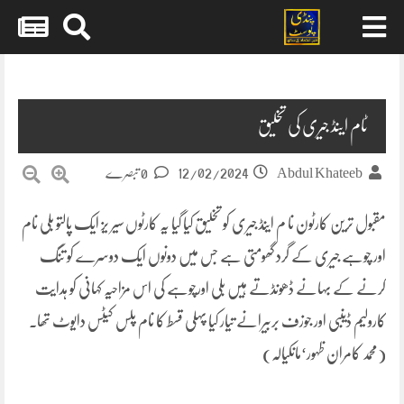
Skip
to
content
ٹام اینڈ جیری کی تخلیق
12/02/2024
Abdul Khateeb
0 تبصرے
مقبول ترین کارٹون نا م اینڈ جیری کو تخلیق کیا گیا یہ کارٹوں سیر یز ایک پالتو بلی نام
اور چوہے جیری کے گرد گھومتی ہے جس میں دونوں ایک دوسرے کو تنگ
کرنے کے بہانے ڈھونڈتے ہیں بلی اورچوہے کی اس مزاحیہ کہانی کو ہدایت
کارولیم ڈینبی اور جوزف بربیرانے تیار کیا پہلی قسط کا نام پلس کیٹس دایوٹ تھا۔
(محمد کامران ظہور‘مانکیالہ)