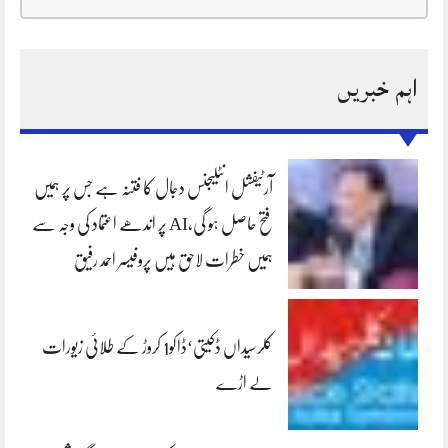
اہم خبریں
آرٹیفشل انٹلیجنس دجال کا فتنہ ہے جس پر ہمیں
فتح حاصل ہو گی،AI پر اندھے اعتماد کی وجہ سے
ہمیں خطرات لاحق ہیں پروفیسر احمد رفیق
کلرسیداں ڈکیتی‘ڈاکو1 کروڑ کے طلائی زیورات
لے اڑے