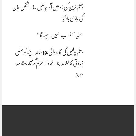
جہلم ٹرین کی زد میں آکر چالیس سالہ شخص جان
کی بازی ہارگیا
“یہ سسٹم اب نہیں چلے گا”
جہلم پولیس کی کارروائی،10 سالہ بچے کو جنسی
زیادتی کا نشانہ بنانے والا ملزم گرفتار،مقدمہ
درج