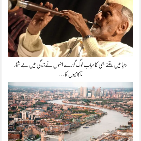
دنیا میں جتنے بھی کامیاب لوگ گزرے انہوں نےزندگی میں بے شمار
ناکامیوں کا…