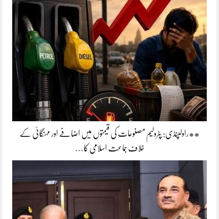
**راولپنڈی: پٹرولیم مصنوعات کی قیمتوں میں اضافے اور مہنگائی کے
خلاف جماعت اسلامی کا…