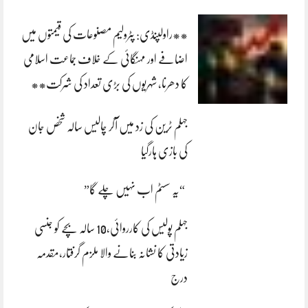
**راولپنڈی: پٹرولیم مصنوعات کی قیمتوں میں
اضافے اور مہنگائی کے خلاف جماعت اسلامی
کا دھرنا، شہریوں کی بڑی تعداد کی شرکت**
جہلم ٹرین کی زد میں آکر چالیس سالہ شخص جان
کی بازی ہارگیا
“یہ سسٹم اب نہیں چلے گا”
جہلم پولیس کی کارروائی،10 سالہ بچے کو جنسی
زیادتی کا نشانہ بنانے والا ملزم گرفتار،مقدمہ
درج