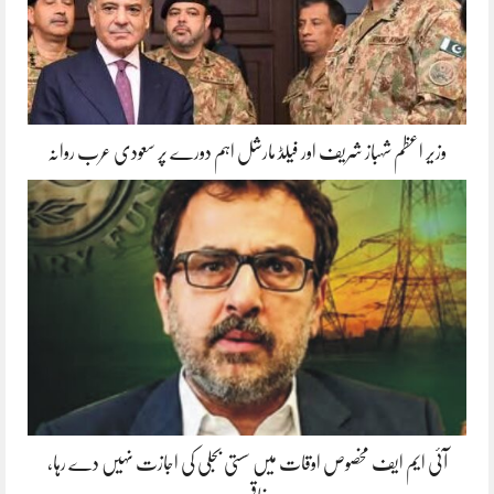
وزیر اعظم شہباز شریف اور فیلڈ مارشل اہم دورے پر سعودی عرب روانہ
آئی ایم ایف مخصوص اوقات میں سستی بجلی کی اجازت نہیں دے رہا،