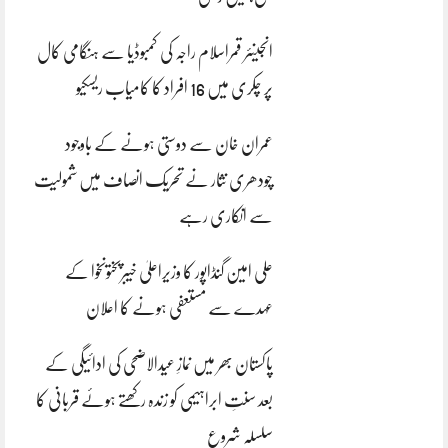
انجینئر قمراسلام راجہ کی کمبوڈیا سے ہنگامی کال
پر چکری میں 16 افراد کا کامیاب ریسکیو
عمران خان سے دوستی ہونے کے باوجود
چودھری نثار نے تحریک انصاف میں شمولیت
سے انکاری رہے
علی امین گنڈاپور کا وزیراعلیٰ خیبرپختونخوا کے
عہدے سے مستعفی ہونے کا اعلان
پاکستان بھر میں نمازِ عیدالاضحی کی ادائیگی کے
بعد سنتِ ابراہیمی کو زندہ رکھتے ہوئے قربانی کا
سلسلہ شروع