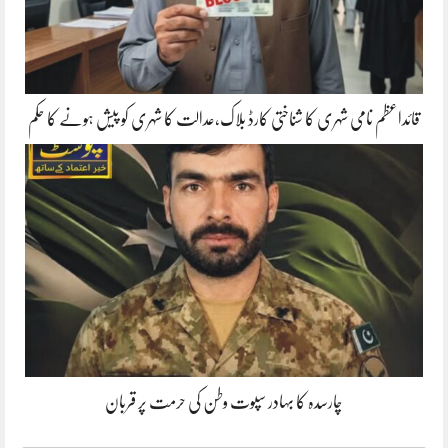
قائداعظم نامی شہری کا شناختی کارڈ بلاک،عدالت کا شہری کو پیش ہونے کا حکم
چارسدہ کا بہادر سپوت وطن کی حرمت پر قربان