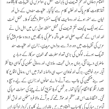
اختتام دعاؤں اور ختم شریف کی بابرکت محفل پر ہواعرس کی تقریبات کا باقاعدہ
آغاز تلاوتِ کلامِ پاک اور نعتیہ کلام سے کیا گیا۔ عقیدت مندوں کے دل نورِ
ایمان سے منور ہوئے اور روحانیت کا ایک منفرد منظر دیکھنے کو ملا۔ محفلِ نعت
کے بعد ایک پُرکیف ختم شریف کی محفل منعقد ہوئی جس میں اہلِ دل نے
اللہ اور اس کے محبوب صلی اللہ علیہ وآلہ وسلم کی بارگاہ میں درود و سلام پیش کیا
عرس کی تقریبات میں دور دراز سے ہزاروں مریدین، زائرین اور عقیدت مند
شریک ہوئے۔ لوگوں کی بڑی تعداد حضرت محمد الدین سرکارؒ کے دربار پر
حاضری دینے آئی، جہاں ہر دل محبت، عاجزی، اور روحانی سکون کی گواہی دیتا نظر
آیا۔ مرد، خواتین، بزرگ اور نوجوان سب ہی والہانہ انداز میں اس روحانی اجتماع کا
حصہ بنےمنتظمین کی جانب سے آنے والے مہمانوں اور زائرین کے لیے وسیع و
شاندار لنگر کا انتظام کیا گیا تھا۔ ہر شخص کو بلا تفریق کھانے پینے کی سہولت مہیا کی
گئی۔ انتظامات اس قدر منظم اور مؤثر تھے کہ ہر آنے والا فرد مطمئن اور خوش نظر
آیاعرس مبارک کی کامیاب انعقاد میں جس خاندان نے کلیدی کردار ادا کیا، ان