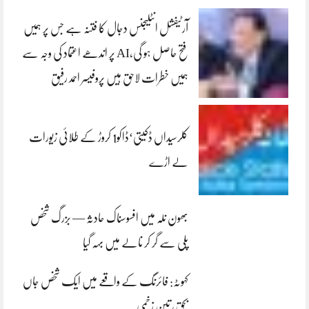
آرٹیفشل انٹلیجنس دجال کا فتنہ ہے جس پر ہمیں
فتح حاصل ہو گی،AI پر اندھے اعتماد کی وجہ سے
ہمیں خطرات لاحق ہیں پروفیسر احمد رفیق
کلرسیداں ڈکیتی‘ڈاکو1 کروڑ کے طلائی زیورات
لے اڑے
بھون نلہ میں افسوسناک حادثہ — بزرگ شخص
پلی سے گر کر نالے میں بہہ گیا
کہوٹہ: فائرنگ کے واقعے میں ایک شخص جاں
بحق، تین زخمی