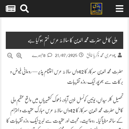
Skip
to
content
ولی کامل حضرت محمد الدین کا سالانہ عرس ختم ہو گیا ہے
21/07/2025
چودھری محمد ذکریا خالق
0 تبصرے
حضرت محمد الدین سرکار کا 42واں سالانہ عرس اختتام پذیر — روحانی فیوض و
برکات سے بھرپور ایک روزہ تقریبات
تحصیل کلر سیداں، یونین کونسل غزن آباد، ڈھوک کشمیریاں میں واقع عظیم ولی
کامل حضرت محمد الدین سرکارؒ کا 42واں سالانہ عرس مبارک عقیدت و احترام
کے ساتھ منایا گیا۔ روحانیت، محبت اور عقیدت سے لبریز ایک روزہ تقریبات کا