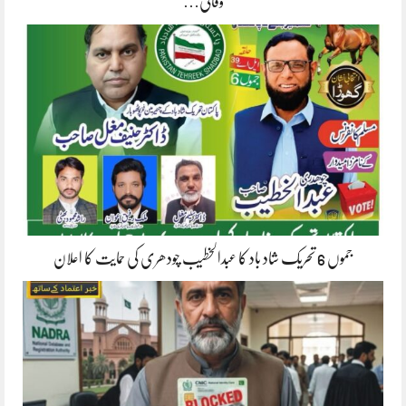
وفاقی…
جموں 6 تحریک شاد باد کا عبدالخطیب چودھری کی حمایت کا اعلان