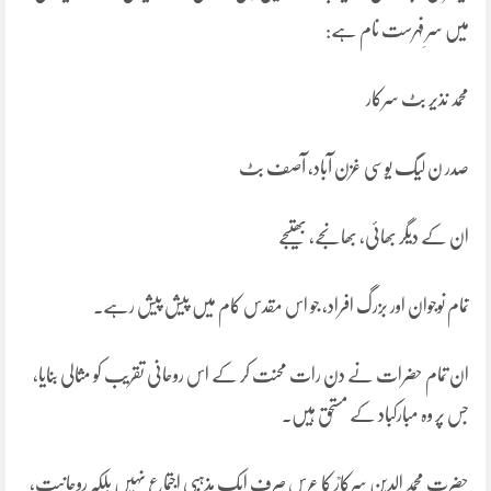
میں سرِ فہرست نام ہے:
محمد نذیر بٹ سرکار
صدر ن لیگ یوسی غزن آباد، آصف بٹ
ان کے دیگر بھائی، بھانجے، بھتیجے
تمام نوجوان اور بزرگ افراد، جو اس مقدس کام میں پیش پیش رہے۔
ان تمام حضرات نے دن رات محنت کر کے اس روحانی تقریب کو مثالی بنایا،
جس پر وہ مبارکباد کے مستحق ہیں۔
حضرت محمد الدین سرکارؒ کا عرس صرف ایک مذہبی اجتماع نہیں بلکہ روحانیت،