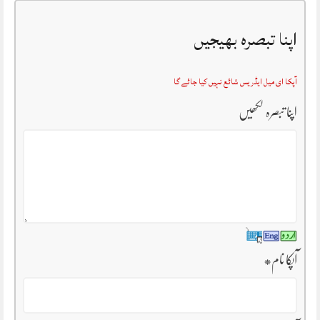
اپنا تبصرہ بھیجیں
آپکا ای میل ایڈریس شائع نہیں کیا جائے گا
اپنا تبصرہ لکھیں
آپکا نام
*