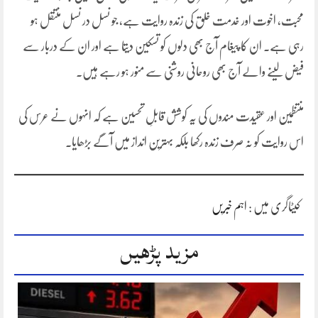
محبت، اخوت اور خدمت خلق کی زندہ روایت ہے، جو نسل در نسل منتقل ہو
رہی ہے۔ ان کا پیغام آج بھی دلوں کو تسکین دیتا ہے اور ان کے دربار سے
فیض لینے والے آج بھی روحانی روشنی سے منور ہو رہے ہیں۔
منتظمین اور عقیدت مندوں کی یہ کوشش قابلِ تحسین ہے کہ انہوں نے عرس کی
اس روایت کو نہ صرف زندہ رکھا بلکہ بہترین انداز میں آگے بڑھایا۔
کیٹاگری میں :
اہم خبریں
مزید پڑھیں