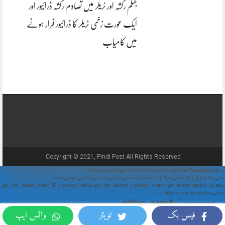
جہلم رکشہ اور ٹریلر میں تصادم رکشہ ڈرائیور اور
ایک عورت زخمی ٹریلر کا ڈرائیور فرار ہونے
میں کامیاب
Copyright © 2021, Pindi Post All Rights Reserved.
// Show Author Image with Author Name in UrduPaper Theme function
urdu_paper_author_image_with_name($content) { if (is_single()) { $author_id =
get_the_author_meta('ID'); $author_name = get_the_author(); $author_avatar = get_avatar($author_id, 48);
// 48px size image $author_html = '
' . $author_name . '
' . $author_avatar . '
فیس بک
ٹویٹر
واٹس ایپ
'; return $author_html . $content; } return $content; } add_filter('the_content',
'urdu_paper_author_image_with_name');