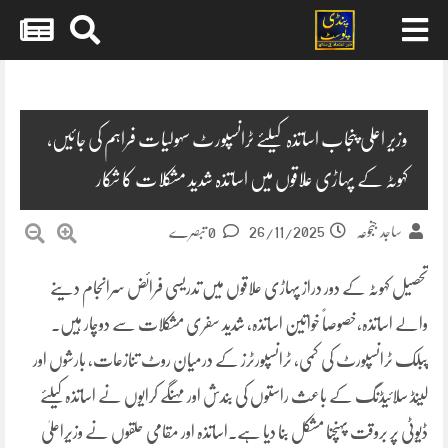
Skip
to
content
وزیر اعلی پنجاب اساتذہ کیلئے ٹرانسپورٹ سہولیات فراہم کی جائیں،
کہوٹہ کے پہاڑی علاقوں میں اساتذہ شدید مشکلات کا شکار
26/11/2025
ساجد جنجوعہ
0 تبصرے
تحصیل کہوٹہ کے دور دراز پہاڑی علاقوں میں تدریسی فرائض سرانجام دینے
والے اساتذہ،خصوصاً خواتین اساتذہ، شدید سفری مشکلات سے دوچار ہیں۔
پبلک ٹرانسپورٹ کی کمی، ٹرانسپورٹرز کے درمیان روٹ تنازعات، بارشوں اور
لینڈ سلائیڈنگ کے باعث راستوں کی بندش اور مہنگے کرایوں نے اساتذہ کیلئے
ڈیوٹی پر بروقت پہنچنا مشکل بنا دیا ہے۔اساتذہ اور مقامی حلقوں نے وزیراعلیٰ