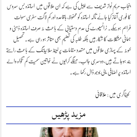
پنجاب مریم نواز شریف سے اپیل کی ہے کہ ان علاقوں میں اساتذہ بس سروس
کا فوری آغاز کیا جائے تاکہ اساتذہ کو محفوظ، باقاعدہ اور کم لاگت سفری سہولت
فراہم ہوسکے۔ ٹرانسپورٹ کی عدم دستیابی کے باعث نہ صرف اساتذہ ذہنی و
جسمانی مشکلات کا شکار ہیں بلکہ طلبہ کی تعلیم بھی متاثر ہو رہی ہے۔ تحصیل
کہوٹہ کے پہاڑی علاقوں میں متعدد مقامات پر لینڈ سلائیڈنگ کے باعث راستے
بند ہوجاتے ہیں،دوسری جانب، مہنگے کرایوں نے خواتین سمیت کم تنخواہ والے
اساتذہ پر اضافی مالی بوجھ ڈال رکھا ہے۔
کیٹاگری میں :
علاقائی
مزید پڑھیں