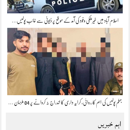
اسلام آباد میں غیرملکی وفود کی آمد کے موقع پر ڈیوٹی سے غائب پولیس…
جہلم پولیس کی اہم کارروائی، کرایہ داری کا اندراج نہ کروانے پر 04 ملزمان …
اہم خبریں