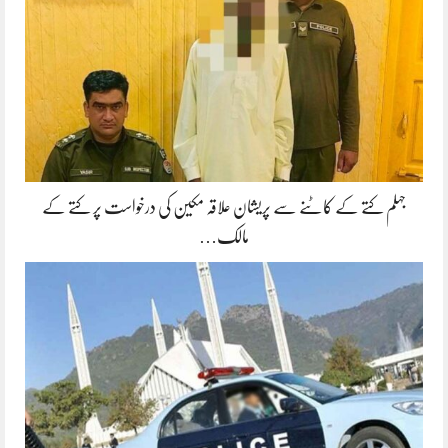
جہلم کتے کے کاٹنے سے پریشان علاقہ مکین کی درخواست پر کتے کے
مالک…