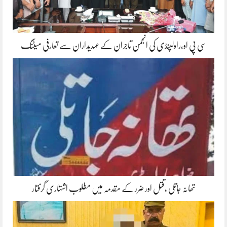
سی پی او،راولپنڈی کی انجمن تاجران کے عہدیداران سے تعارفی میٹنگ
تھانہ جاتلی ،قتل اور ضرر کے مقدمہ میں مطلوب اشتہاری گرفتار