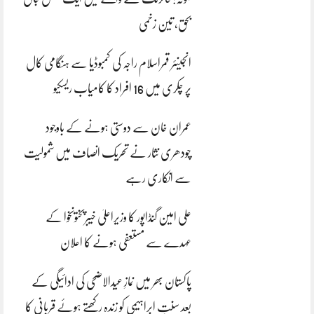
بحق، تین زخمی
انجینئر قمراسلام راجہ کی کمبوڈیا سے ہنگامی کال
پر چکری میں 16 افراد کا کامیاب ریسکیو
عمران خان سے دوستی ہونے کے باوجود
چودھری نثار نے تحریک انصاف میں شمولیت
سے انکاری رہے
علی امین گنڈاپور کا وزیراعلیٰ خیبرپختونخوا کے
عہدے سے مستعفی ہونے کا اعلان
پاکستان بھر میں نمازِ عیدالاضحی کی ادائیگی کے
بعد سنتِ ابراہیمی کو زندہ رکھتے ہوئے قربانی کا