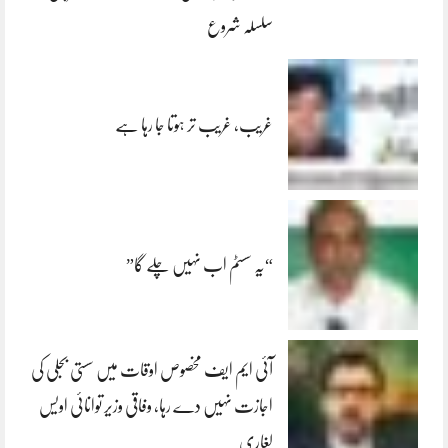
سلسلہ شروع
غریب، غریب تر ہوتا جا رہا ہے
“یہ سسٹم اب نہیں چلے گا”
آئی ایم ایف مخصوص اوقات میں سستی بجلی کی
اجازت نہیں دے رہا، وفاقی وزیر توانائی اویس
لغاری