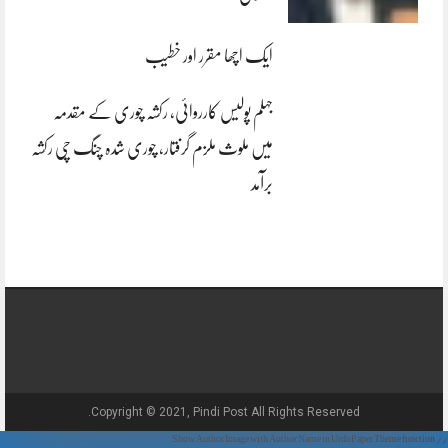
ایک اچھا مقرر اور خطیب
جہلم پولیس کارروائی، رکشہ چوری کے مقدمہ
میں ملوث ملزم گرفتار، چوری شدہ چنگ چی رکشہ
برآمد
Copyright © 2021, Pindi Post All Rights Reserved.
// Show Author Image with Author Name in UrduPaper Theme function