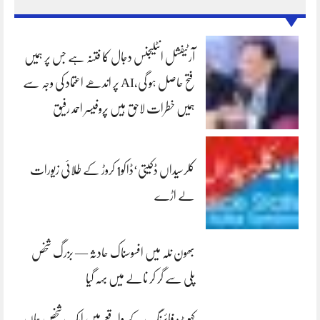
آرٹیفشل انٹلیجنس دجال کا فتنہ ہے جس پر ہمیں
فتح حاصل ہو گی،AI پر اندھے اعتماد کی وجہ سے
ہمیں خطرات لاحق ہیں پروفیسر احمد رفیق
کلرسیداں ڈکیتی‘ڈاکو1 کروڑ کے طلائی زیورات
لے اڑے
بھون نلہ میں افسوسناک حادثہ — بزرگ شخص
پلی سے گر کر نالے میں بہہ گیا
کہوٹہ: فائرنگ کے واقعے میں ایک شخص جاں