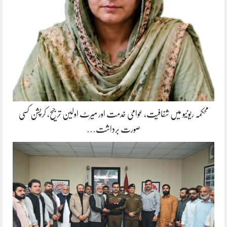
محکمہ ریونیو میں شفافیت، عوامی خدمت اور میرٹ اولین ترجیح، کرپشن کسی
صورت برداشت…