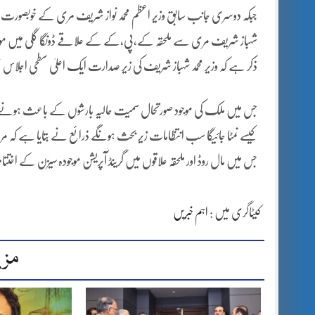
جبکہ دوسری جانب سابق وزیر اعظم محمد نواز شریف مری کے خوبصورت موسم
شہباز شریف مری سے ملحقہ کے،پی،کے کے علاقے ڈونگا گلی میں موجود ہ
ذکر ہے کہ وزیر محمد شہباز شریف کی زیر صدارت ایک اعلیٰ سطحی اجلاس 
جس میں ملک کی موجود صورتحال سمیت حالیہ بارشوں کے باعث ہونے والے 
کیسے نمٹا جائیگا سب انتظامات زیر بحث ہونگے ذرائع نے بتایا ہے کہ
جس میں مال روڈ اور ملحقہ علاقوں میں گرینڈ آپریشن موجودہ سیزن کے اخت
کیٹاگری میں :
اہم خبریں
مزی