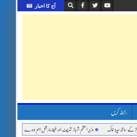
آج کا اخبار
رابطہ کریں
تھ سپردِ خاک
وزیر اعظم شہباز شریف اور فیلڈ مارشل اہم دورے پر سعودی عرب روانہ