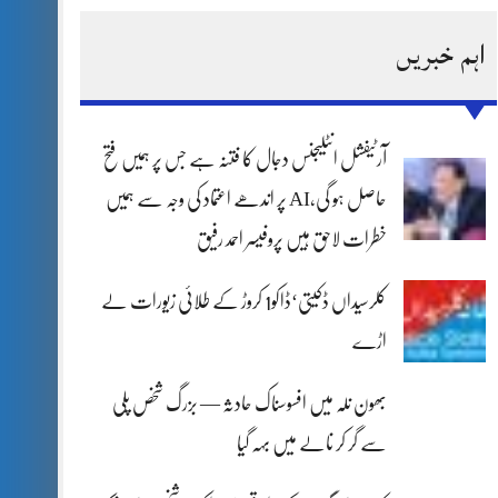
اہم خبریں
آرٹیفشل انٹلیجنس دجال کا فتنہ ہے جس پر ہمیں فتح
حاصل ہو گی،AI پر اندھے اعتماد کی وجہ سے ہمیں
خطرات لاحق ہیں پروفیسر احمد رفیق
کلرسیداں ڈکیتی‘ڈاکو1 کروڑ کے طلائی زیورات لے
اڑے
بھون نلہ میں افسوسناک حادثہ — بزرگ شخص پلی
سے گر کر نالے میں بہہ گیا