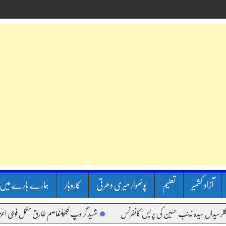
آزاد کشمیر
تعلیم
پوٹھوار میری دھرتی
کاروبار
ہمارے بارے میں
ں سیدہ زینب حسین کی پریس کانفرنس
شہید گر وپ کیپٹنعاصم طارق مکمل فوجی اعزاز کے سا