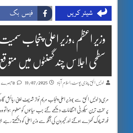
شیئر کریں
فیس بک
وزیر اعظم ،وزیر اعلیٰ پنجاب سمی
سطحی اجلاس چند گھنٹوں میں متوقع
19/07/2025
اویس الحق پنڈی پوسٹ،اسلام آباد
0 تبصرے
مری(اویس الحق سے)وزیر اعلی پنجاب مریم نواز شریف اپنی رہائش گاہ کش
پر سخت ترین سیکورٹی انتظامات دیکھے گئے جب سیاحوں کو معلوم ہوا تو وہ وز
فورتھ چوک کھڑے ہوگئے اور کیمرون کی آنکھ سے وزیر اعلیٰ کو دیکھتے رہے جن ک