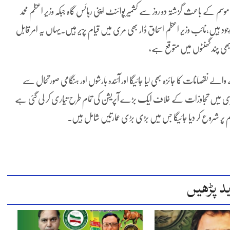
 کے باعث گزشتہ دو روز سے کشمیر پوائنٹ اپنی رہائس گاہ جبکہ وزیر اعظم محمد
یں،نائب وزیر اعظم اسحاق ڈار بھی مری میں قیام پزیر ہیں۔یہاں یہ امر قابل
بھی چند گھنٹوں میں متوقع ہے،
نقصانات کا جائزہ بھی لیا جائیگا اور آئندہ بارشوں اور ہنگامی صورتحال سے
 مری میں تجاوزات کے خلاف ایک بڑے آپریشن کی تمام طرح تیاری کر لی گئی ہے
تام پر شروع کر دیا جائیگا جس میں بڑی بڑی عمارتیں شامل ہیں۔
د پڑھیں