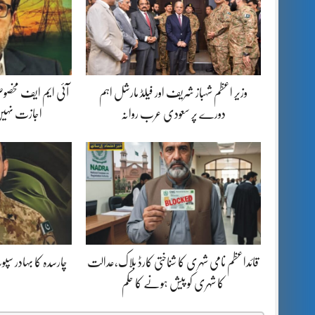
وزیر اعظم شہباز شریف اور فیلڈ مارشل اہم
آئی ایم ایف مخصوص
دورے پر سعودی عرب روانہ
اجازت نہیں
قائداعظم نامی شہری کا شناختی کارڈ بلاک،عدالت
چارسدہ کا بہادر س
کا شہری کو پیش ہونے کا حکم