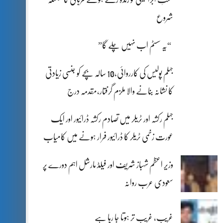
شروع
“یہ سسٹم اب نہیں چلے گا”
جہلم پولیس کی کارروائی،10 سالہ بچے کو جنسی زیادتی
کا نشانہ بنانے والا ملزم گرفتار،مقدمہ درج
جہلم رکشہ اور ٹریلر میں تصادم رکشہ ڈرائیور اور ایک
عورت زخمی ٹریلر کا ڈرائیور فرار ہونے میں کامیاب
وزیر اعظم شہباز شریف اور فیلڈ مارشل اہم دورے پر
سعودی عرب روانہ
غریب، غریب تر ہوتا جا رہا ہے