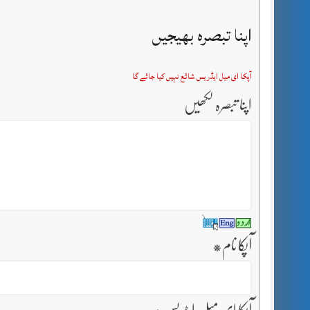
اپنا تبصرہ بھیجیں
آپکا ای میل ایڈریس شائع نہیں کیا جائے گا
اپنا تبصرہ لکھیں
آپکا نام
*