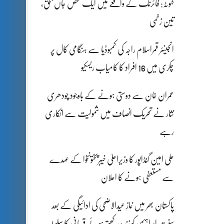
کہوٹہ: فائرنگ کے واقعے میں ایک شخص جاں بحق،
تین زخمی
انجینئر قمراسلام راجہ کی کمبوڈیا سے ہنگامی کال پر
چکری میں 16 افراد کا کامیاب ریسکیو
عمران خان سے دوستی ہونے کے باوجود چودھری
نثار نے تحریک انصاف میں شمولیت سے انکاری
رہے
علی امین گنڈاپور کا وزیراعلیٰ خیبرپختونخوا کے عہدے
سے مستعفی ہونے کا اعلان
پاکستان بھر میں نمازِ عیدالاضحی کی ادائیگی کے بعد
سنتِ ابراہیمی کو زندہ رکھتے ہوئے قربانی کا سلسلہ