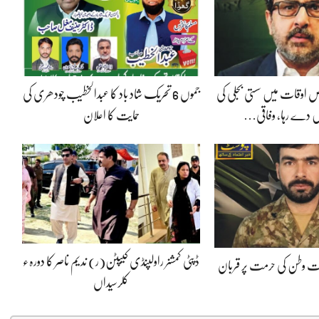
 اوقات میں سستی بجلی کی
جموں 6 تحریک شاد باد کا عبدالخطیب چودھری کی
 دے رہا، وفاقی…
حمایت کا اعلان
ڈپٹی کمشنر راولپنڈی کیپٹن(ر) ندیم ناصر کا دورہء
پوت وطن کی حرمت پر قربان
کلرسیداں