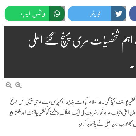
ٹویٹر
واٹس ایپ
ت اہم شخصیات مری پہنچ گئے اعلیٰ
۔
میر پوائنٹ پہنچ گئی۔وہ اسلام آباد سے بذریعہ ایکسپریس وے مری پہنچی اس موقع
یر اعلیٰ پنجاب مریم نواز شریف کی ایک جھلک دیکھنے کو کشمیر پوائنٹ اور ملحقہ ویو
ا جواب وزیر اعلیٰ نے ہاتھ ہلا کر دیا