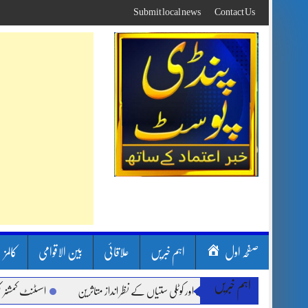
Skip
Submit local news
Contact Us
to
content
صفحہ اول
اہم خبریں
علاقائی
بین الاقوامی
کالمز
اہم خبریں
ن بارشیں، لینڈ سلائیڈنگ اور کوٹلی ستیاں کے نظر انداز متاثرین
اسسٹنٹ کمشنر کلرسیدا