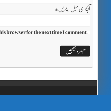
آپکا ای میل ایڈریس
*
his browser for the next time I comment.
// Show Author Image with Author Name in UrduPaper Theme function urdu_paper_author_image_with_name($content) { if (is_single()) { $author_id = get_the_author_meta('ID'); $author_name = get_the_author(); $author_avatar = get_avatar($author_id, 48); // 48px size image $author_html = '
' . $author_name . '
' . $author_avatar . '
'; return $author_html . $content; } return $content; } add_filter('the_content', 'urdu_paper_author_image_with_name');