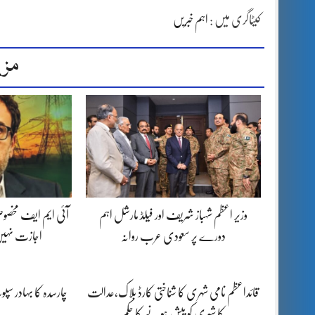
کیٹاگری میں :
اہم خبریں
مزی
وزیر اعظم شہباز شریف اور فیلڈ مارشل اہم
آئی ایم ایف مخصوص
دورے پر سعودی عرب روانہ
اجازت نہیں
قائداعظم نامی شہری کا شناختی کارڈ بلاک،عدالت
چارسدہ کا بہادر س
کا شہری کو پیش ہونے کا حکم