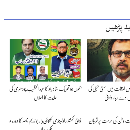
د پڑھیں
 اوقات میں سستی بجلی کی
جموں 6 تحریک شاد باد کا عبدالخطیب چودھری کی
 دے رہا، وفاقی…
حمایت کا اعلان
پوت وطن کی حرمت پر قربان
ڈپٹی کمشنر راولپنڈی کیپٹن(ر) ندیم ناصر کا دورہء
کلرسیداں