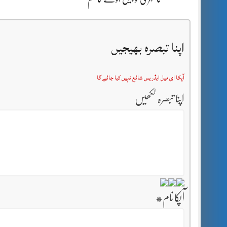
اپنا تبصرہ بھیجیں
آپکا ای میل ایڈریس شائع نہیں کیا جائے گا
اپنا تبصرہ لکھیں
آپکا نام
*