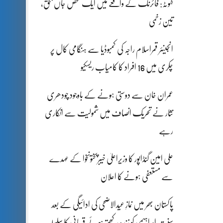
کہوٹہ: فائرنگ کے واقعے میں ایک شخص جاں بحق،
تین زخمی
انجینئر قمراسلام راجہ کی کمبوڈیا سے ہنگامی کال پر
چکری میں 16 افراد کا کامیاب ریسکیو
عمران خان سے دوستی ہونے کے باوجود چودھری
نثار نے تحریک انصاف میں شمولیت سے انکاری
رہے
علی امین گنڈاپور کا وزیراعلیٰ خیبرپختونخوا کے عہدے
سے مستعفی ہونے کا اعلان
پاکستان بھر میں نمازِ عیدالاضحی کی ادائیگی کے بعد
سنتِ ابراہیمی کو زندہ رکھتے ہوئے قربانی کا سلسلہ