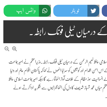
ٹویٹر
واٹس ایپ
 کے درمیان ٹیلی فونک رابطہ۔
اسلامی حافظ نعیم الرحمن کے درمیان ٹیلی فونک رابطہ۔وزیرِاعظم نے امیر جماعت
اس احسن اقدام اور کوششوں کو سراہا انھوں نے کہا کہ پاکستان اقوامِ عالم اور دنیا
ے انسانیت سوز مظالم کے خلاف آواز اٹھاتا رہے گا جبکہ امیر جماعت اسلامی حافظ
م میاں محمد شہباز شریف کا دل کی اتھا گہرائیوں سے شکریہ ادا کرتے ہوئے
۔