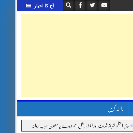
آج کا اخبار
رابطہ کریں
اعظم شہباز شریف اور فیلڈ مارشل اہم دورے پر سعودی عرب روانہ
آئی ایم ایف مخصوص او