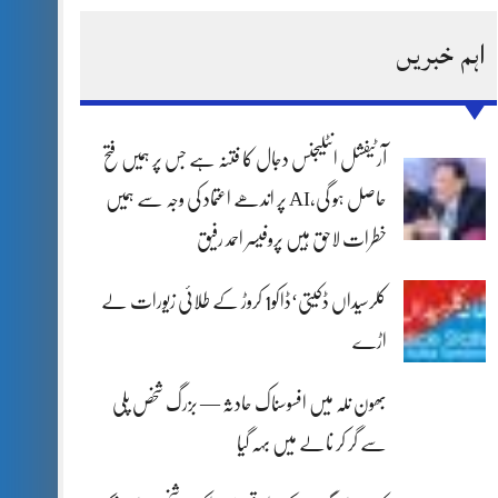
اہم خبریں
آرٹیفشل انٹلیجنس دجال کا فتنہ ہے جس پر ہمیں فتح
حاصل ہو گی،AI پر اندھے اعتماد کی وجہ سے ہمیں
خطرات لاحق ہیں پروفیسر احمد رفیق
کلرسیداں ڈکیتی‘ڈاکو1 کروڑ کے طلائی زیورات لے
اڑے
بھون نلہ میں افسوسناک حادثہ — بزرگ شخص پلی
سے گر کر نالے میں بہہ گیا