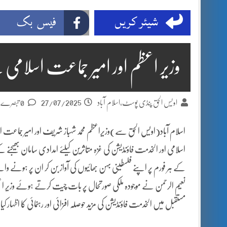
شیئر کریں
فیس بک
وزیر اعظم اور امیر جماعت اسلامی
27/07/2025
اویس الحق پنڈی پوسٹ،اسلام آباد
0 تبصرے
اسلام آباد(اویس الحق سے)وزیرِاعظم محمد شہباز شریف اور امیر جماعت 
اسلامی اور الخدمت فاؤنڈیشن کی غزہ متاثرین کیلئے امدادی سامان بھیجنے کے 
کے ہر فورم پر اپنے فلسطینی بہن بھائیوں کی آواز بن کر ان پر ہونے وال
نعیم الرحمن نے موجودہ ملکی صورتحال پر بات چیت کرتے ہوئے وزیر اعظ
مستقبل میں الخدمت فاؤنڈیشن کی مزید حوصلہ افزائی اور رہنمائی کا اظہار کیا