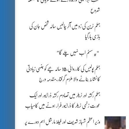
شروع
جہلم ٹرین کی زد میں آکر چالیس سالہ شخص جان کی
بازی ہارگیا
“یہ سسٹم اب نہیں چلے گا”
جہلم پولیس کی کارروائی،10 سالہ بچے کو جنسی زیادتی
کا نشانہ بنانے والا ملزم گرفتار،مقدمہ درج
جہلم رکشہ اور ٹریلر میں تصادم رکشہ ڈرائیور اور ایک
عورت زخمی ٹریلر کا ڈرائیور فرار ہونے میں کامیاب
وزیر اعظم شہباز شریف اور فیلڈ مارشل اہم دورے پر