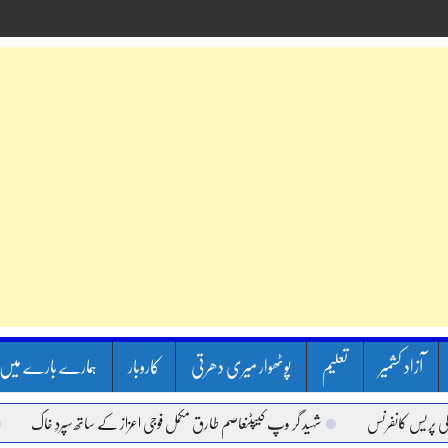
آزاد کشمیر
تعلیم
پوٹھوار میری دھرتی
کاروبار
ہمارے بارے میں
 کانفرنس
شہید گر وپ کیپٹنعاصم طارق مکمل فوجی اعزاز کے ساتھ سپردِ خاک
وزیر 