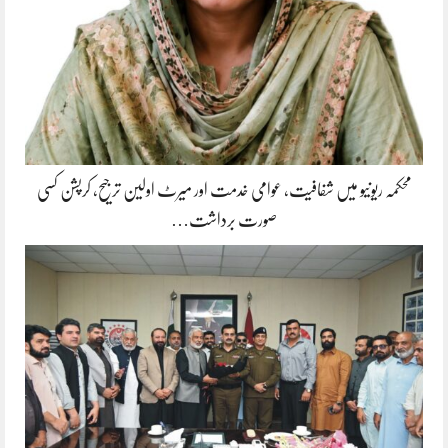
محکمہ ریونیو میں شفافیت، عوامی خدمت اور میرٹ اولین ترجیح، کرپشن کسی
صورت برداشت…