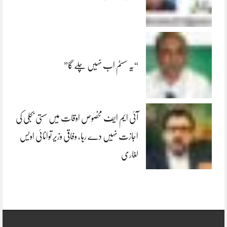
“یہ سسٹم اب نہیں چلے گا”
آئی ایم ایف مخصوص اوقات میں سستی بجلی کی
اجازت نہیں دے رہا، وفاقی وزیر توانائی اویس
لغاری