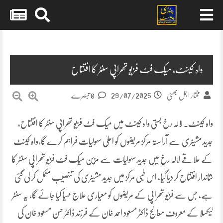
Skip
to
content
واہ کینٹ، میک فٹ فزیو تھراپی سنٹر کا افتتاح
29/07/2025
مختار اجمل بھٹی
0 تبصرے
واہ کینٹ۔ لالہ رخ بستی واہ کینٹ میں میک فٹ فزیو تھراپی سنٹر کا افتتاح،
جدید مشینری سے آراستہ مرکز مریضوں کو اعلیٰ سہولیات فراہم کرے گا,واہ کینٹ
کے علاقے لالہ رخ میں جدید سہولیات سے مزین میک فٹ فزیو تھراپی سنٹر کا
شاندار افتتاح کر دیا گیا، اس طبی مرکز میں جدید مشینری کی تنصیب مکمل کر لی گئی
ہے، جس سے فزیو تھراپی کے مریضوں کو معیاری علاج مہیا کیا جائے گا، یہ سنٹر
ٹیکسلا کے معروف معالج ڈاکٹر مسعود احمد خان کے فرزند ڈاکٹر حسن مسعود خان کی