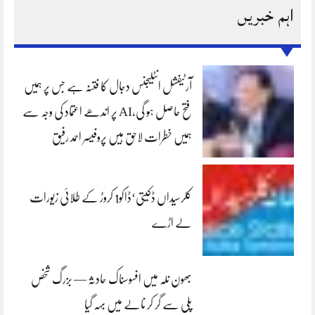
اہم خبریں
آرٹیفشل انٹلیجنس دجال کا فتنہ ہے جس پر ہمیں
فتح حاصل ہو گی،AI پر اندھے اعتماد کی وجہ سے
ہمیں خطرات لاحق ہیں پروفیسر احمد رفیق
کلرسیداں ڈکیتی‘ڈاکو1 کروڑ کے طلائی زیورات
لے اڑے
بھون نلہ میں افسوسناک حادثہ — بزرگ شخص
پلی سے گر کر نالے میں بہہ گیا