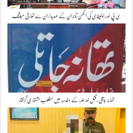
سی پی او،راولپنڈی کی انجمن تاجران کے عہدیداران سے تعارفی میٹنگ
تھانہ جاتلی ،قتل اور ضرر کے مقدمہ میں مطلوب اشتہاری گرفتار