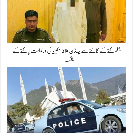
جہلم کتے کے کاٹنے سے پریشان علاقہ مکین کی درخواست پر کتے کے
مالک…