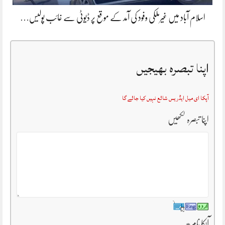
اسلام آباد میں غیرملکی وفود کی آمد کے موقع پر ڈیوٹی سے غائب پولیس…
اپنا تبصرہ بھیجیں
آپکا ای میل ایڈریس شائع نہیں کیا جائے گا
اپنا تبصرہ لکھیں
آپکا نام
*