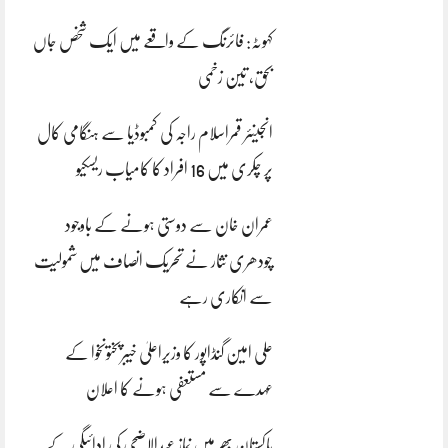
کہوٹہ: فائرنگ کے واقعے میں ایک شخص جاں
بحق، تین زخمی
انجینئر قمراسلام راجہ کی کمبوڈیا سے ہنگامی کال
پر چکری میں 16 افراد کا کامیاب ریسکیو
عمران خان سے دوستی ہونے کے باوجود
چودھری نثار نے تحریک انصاف میں شمولیت
سے انکاری رہے
علی امین گنڈاپور کا وزیراعلیٰ خیبرپختونخوا کے
عہدے سے مستعفی ہونے کا اعلان
پاکستان بھر میں نمازِ عیدالاضحی کی ادائیگی کے