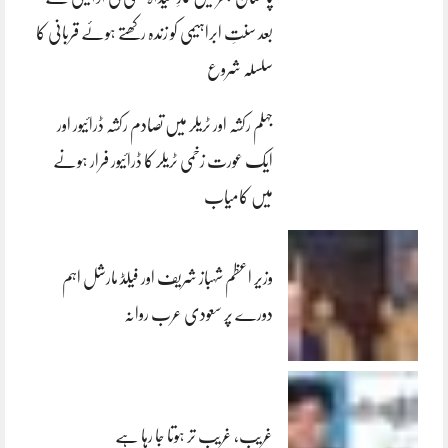
بعد سنتِ ابراہیمی کو زندہ رکھتے ہوئے قربانی کا
سلسلہ شروع
جہلم رکشہ اور ٹریلر میں تصادم رکشہ ڈرائیور اور
ایک عورت زخمی ٹریلر کا ڈرائیور فرار ہونے
میں کامیاب
وزیر اعظم شہباز شریف اور فیلڈ مارشل اہم
دورے پر سعودی عرب روانہ
غریب، غریب تر ہوتا جا رہا ہے