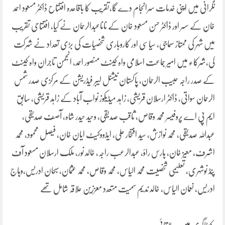
نگرانی میں اپنی خدمات سرانجام دے گا،تقریب کا باقاعدہ افتتاح ڈاکٹر مسعود احمد
خان کے سسر اور ڈاکٹر حسن مسعود خان کے ناناعبدالرحمان نے کیا، افتتاحی تقریب
میں شہر کی ممتاز سماجی، سیاسی اور کاروباری شخصیات کی بڑی تعداد نے شرکت
کی،شرکاء میں امیر جماعت اسلامی واہ کینٹ منصور احمد، انجمن تاجران واہ کینٹ
کے صدر راجہ حبیب الرحمان، پاکستان نیشنل لیبر فیڈریشن کے مرکزی صدر شمس
الرحمان سواتی، ڈاکٹر ارسلان قریشی، زاہد میڈیکوز نواب آباد کے زاہد قریشی، سابق
ایم پی اے پروفیسر محمد وقاص، ثاقب صدیقی، وحید حیدر شاہ، آصف صدیقی،
عبداللہ صدیقی، محمد نوازش، سید افتخار علی، ایڈووکیٹ ایان خان، فیصل محمود، محمد
اشرف، معیز خان، ہارس راؤ، عبدالرعب راجہ، خالد نور، ملک ارسلان مسعود آف
پنڈ نوشہری، تعلیمی شخصیت محمد الیاس، محمد وقاص، محمد عثمان،سبحان ادریس،وہاج
ادریس، نعمان الیاس، خالد ندیم سمیت متعدد معززین علاقہ شامل تھے