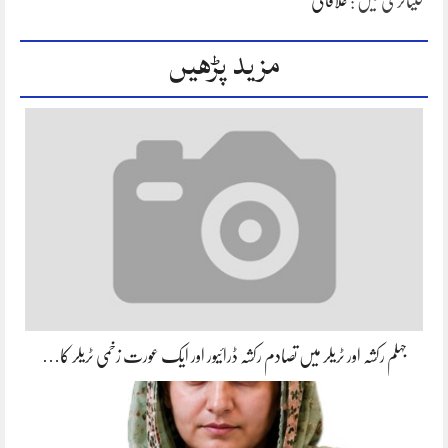
کیٹاگری میں :
علاقائی
مزید پڑھیں
جہلم رکشہ اور ٹریلر میں تصادم رکشہ ڈرائیور اور ایک عورت زخمی ٹریلر کا…