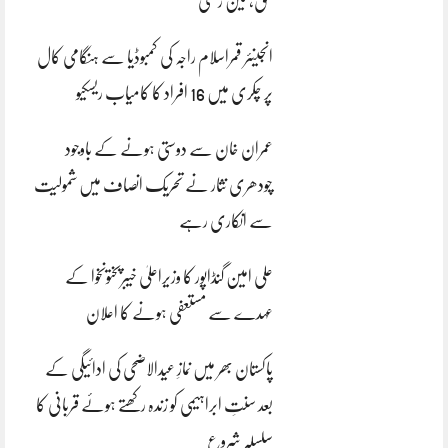
بحق، تین زخمی
انجینئر قمراسلام راجہ کی کمبوڈیا سے ہنگامی کال
پر چکری میں 16 افراد کا کامیاب ریسکیو
عمران خان سے دوستی ہونے کے باوجود
چودھری نثار نے تحریک انصاف میں شمولیت
سے انکاری رہے
علی امین گنڈاپور کا وزیراعلیٰ خیبرپختونخوا کے
عہدے سے مستعفی ہونے کا اعلان
پاکستان بھر میں نمازِ عیدالاضحی کی ادائیگی کے
بعد سنتِ ابراہیمی کو زندہ رکھتے ہوئے قربانی کا
سلسلہ شروع