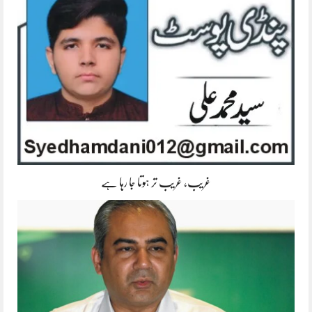
غریب، غریب تر ہوتا جا رہا ہے