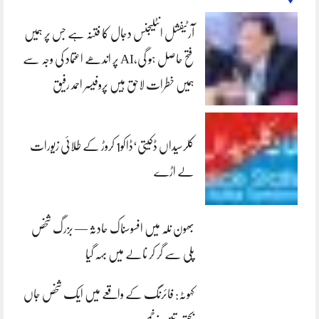
آرٹیفشل انٹلیجنس دجال کا فتنہ ہے جس پر ہمیں
فتح حاصل ہو گی،AI پر اندھے اعتماد کی وجہ سے
ہمیں خطرات لاحق ہیں پروفیسر احمد رفیق
کلرسیداں ڈکیتی‘ڈاکو1 کروڑ کے طلائی زیورات
لے اڑے
بھون نلہ میں افسوسناک حادثہ — بزرگ شخص
پلی سے گر کر نالے میں بہہ گیا
کہوٹہ: فائرنگ کے واقعے میں ایک شخص جاں