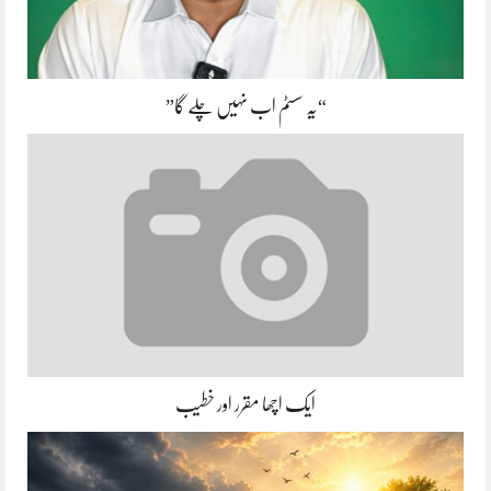
“یہ سسٹم اب نہیں چلے گا”
ایک اچھا مقرر اور خطیب