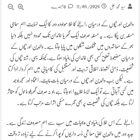
11/05/2026
سید محمد علی
0 تبصرے
والدین اور بچوں کے درمیان رابطے کا خلا موجودہ دور کا ایک نہایت اہم سماجی
مسئلہ بن چکا ہے۔ یہ مسئلہ صرف ایک گھر یا خاندان تک محدود نہیں بلکہ دنیا
بھر کے معاشروں میں مختلف شکلوں میں پایا جاتا ہے۔ والدین اور بچوں کے
درمیان مضبوط تعلق کسی بھی خاندان کی بنیاد ہوتا ہے، کیونکہ یہی رشتہ بچوں کی
شخصیت، ذہنی نشوونما، اخلاقی تربیت اور مستقبل کی کامیابی میں اہم کردار ادا کرتا
ہے۔ لیکن جب والدین اور بچوں کے درمیان بات چیت، اعتماد اور سمجھ بوجھ
میں کمی آجاتی ہے تو ایک ایسا خلا پیدا ہوجاتا ہے جو نہ صرف گھریلو ماحول کو متاثر
کرتا ہے بلکہ بچوں کی شخصیت پر بھی گہرے منفی اثرات مرتب کرتا ہے۔
رابطے کے اس خلا کی بنیادی وجوہات میں سب سے اہم مصروف زندگی ہے۔
جدید دور میں والدین اپنی معاشی ذمہ داریوں کو پورا کرنے کے لیے زیادہ تر وقت