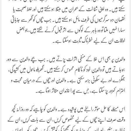
سکتے ہیں۔ وہ اپنی شناخت کے بحران میں مبتلا ہو سکتے ہیں اور غلط صحبت یا
نقصان دہ سرگرمیوں کی طرف مائل ہو سکتے ہیں۔ جب بچوں کو گھر سے جذباتی
سہارا نہیں ملتا تو وہ باہر کے لوگوں سے اثر قبول کرنے لگتے ہیں، جو بعض
اوقات ان کے لیے خطرناک ثابت ہوسکتا ہے۔
والدین پر بھی اس خلا کے منفی اثرات پڑتے ہیں۔ جب بچے والدین سے دور
ہوجاتے ہیں تو والدین خود کو ناکام محسوس کر سکتے ہیں۔ گھریلو ماحول میں کشیدگی،
جھگڑے اور بے سکونی بڑھ سکتی ہے۔ والدین اور بچوں کے درمیان محبت و
احترام کمزور پڑ سکتا ہے، جس سے پورا خاندان متاثر ہوتا ہے۔
اس مسئلے کا حل مؤثر رابطے میں پوشیدہ ہے۔ والدین کو چاہیے کہ وہ روزانہ کچھ
وقت صرف اپنے بچوں کے لیے مخصوص کریں، ان سے بات کریں، ان کے
خیالات سنیں اور ان کے جذبات کو سمجھنے کی کوشش کریں۔ بچوں کو یہ احساس