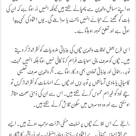
وہ اپنے مسائل والدین سے چھپانے لگتے ہیں کیونکہ انہیں ڈر ہوتا ہے کہ ان کی
بات کو سمجھنے کے بجائے انہیں ڈانٹ یا سزا ملے گی۔ یوں اعتماد کی کمی پیدا
ہوتی ہے اور تعلق کمزور ہوجاتا ہے۔
اسی طرح بعض اوقات والدین بچوں کی جذباتی ضروریات کو نظر انداز کر دیتے
ہیں۔ بچوں کو صرف مالی سہولیات فراہم کرنا کافی نہیں ہوتا بلکہ انہیں محبت،
توجہ، رہنمائی اور جذباتی تعاون بھی درکار ہوتا ہے۔ اگر والدین صرف تعلیمی
کامیابی یا مادی آسائشوں پر توجہ دیں اور بچوں کے احساسات کو نظر انداز کریں تو
بچے خود کو غیر اہم محسوس کرنے لگتے ہیں۔ اس سے ان کی ذہنی صحت متاثر
ہوسکتی ہے اور وہ دوسروں میں سکون تلاش کرنے لگتے ہیں۔
رابطے کے اس خلا کے بچوں پر نہایت منفی اثرات مرتب ہوتے ہیں۔ ایسے
بچے اکثر احساسِ تنہائی، بے اعتمادی، ذہنی دباؤ، اضطراب اور ڈپریشن کا شکار ہو