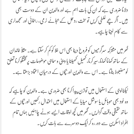
دلانا ضروری ہے کہ ان کی بات اہم ہے اور والدین ان کے دوست بھی
ہیں۔ اگر بچے غلطی کریں تو سخت ردعمل کے بجائے نرمی، رہنمائی اور سمجھداری
سے کام لینا چاہیے۔
گھر میں مشترکہ سرگرمیوں کو فروغ دینا بھی اس خلا کو کم کر سکتا ہے۔ مثلاً خاندان
کے ساتھ کھانا کھانا، سیر کرنا، کھیل کھیلنا یا دینی و سماجی موضوعات پر گفتگو کرنا تعلق
کو مضبوط بناتا ہے۔ اس سے والدین اور بچوں کے درمیان اعتماد بڑھتا ہے۔
ٹیکنالوجی کے استعمال میں توازن پیدا کرنا بھی ضروری ہے۔ والدین کو چاہیے کہ
وہ خود بھی موبائل یا سوشل میڈیا کے استعمال میں اعتدال رکھیں اور بچوں کے
ساتھ حقیقی وقت گزاریں۔ گھر میں کچھ اوقات ایسے ہونے چاہئیں جہاں تمام
افراد اسکرین سے دور رہ کر ایک دوسرے سے بات کریں۔