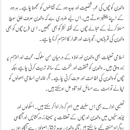
والدین کو بچوں کی عمر، شخصیت اور جدید دور کے تقاضوں کو سمجھنا چاہیے۔ ہر دور
کے اپنے چیلنجز ہوتے ہیں، اس لیے ضروری ہے کہ والدین صرف اپنی سوچ
مسلط کرنے کے بجائے بچوں کے نقطہ نظر کو بھی سمجھیں۔ اسی طرح بچوں کو بھی
والدین کی قربانیوں، تجربات اور اقدار کا احترام کرنا چاہیے۔
اسلامی تعلیمات بھی والدین اور اولاد کے درمیان حسن سلوک، محبت اور احترام پر
زور دیتی ہیں۔ والدین کو شفقت اور حکمت کے ساتھ تربیت کرنی چاہیے جبکہ
بچوں کو والدین کی اطاعت اور عزت کرنی چاہیے۔ اگر خاندان اسلامی اصولوں کو
اپنائے تو بہت سے مسائل خود بخود حل ہوسکتے ہیں۔
تعلیمی ادارے بھی اس سلسلے میں اہم کردار ادا کر سکتے ہیں۔ اسکولوں اور
یونیورسٹیوں میں والدین اور بچوں کے تعلقات پر سیمینارز، ورکشاپس اور آگاہی
پروگرامز منعقد کیے جا سکتے ہیں تاکہ والدین جدید تربیتی اصولوں سے آگاہ ہوں۔