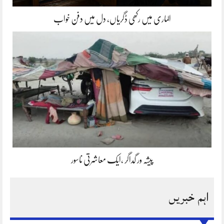
الماری میں رکھی ڈگریاں، دل میں دفن خواب
پیشہ ور گداگر ،ایک معاشرتی ناسور
اہم خبریں