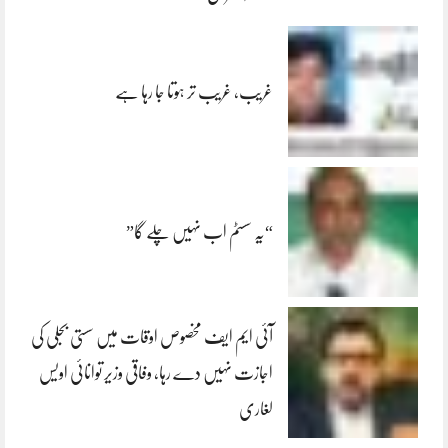
غریب، غریب تر ہوتا جا رہا ہے
“یہ سسٹم اب نہیں چلے گا”
آئی ایم ایف مخصوص اوقات میں سستی بجلی کی
اجازت نہیں دے رہا، وفاقی وزیر توانائی اویس
لغاری