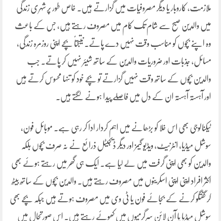
ملازمت، کاروبار یا دیگر مصروفیات میں گزارتے ہیں۔ خاص طور پر شہری زندگی
میں والدین صبح سے شام تک کام میں مصروف رہتے ہیں، جس کے باعث
وہ اپنے بچوں کو مناسب وقت نہیں دے پاتے۔ نتیجتاً بچے اپنی روزمرہ زندگی،
مسائل، جذبات اور ضروریات والدین کے ساتھ شیئر نہیں کر پاتے۔ جب
والدین بچوں کے ساتھ وقت نہیں گزارتے تو بچے خود کو تنہا محسوس کرتے ہیں
اور آہستہ آہستہ ان کے دل میں فاصلے پیدا ہونے لگتے ہیں۔
ٹیکنالوجی بھی اس خلا کو بڑھانے میں اہم کردار ادا کر رہی ہے۔ موبائل فون،
سوشل میڈیا، انٹرنیٹ، ویڈیو گیمز اور دیگر ڈیجیٹل ذرائع نے نہ صرف بچوں بلکہ
والدین کو بھی اپنی گرفت میں لے لیا ہے۔ ایک ہی گھر میں رہتے ہوئے بھی
اکثر افراد اپنی اپنی اسکرینوں میں مصروف رہتے ہیں۔ والدین بچوں کے ساتھ بیٹھ
کر گفتگو کرنے کے بجائے فون یا ٹی وی میں مصروف ہوتے ہیں جبکہ بچے بھی
سوشل میڈیا یا آن لائن سرگرمیوں میں کھوئے رہتے ہیں۔ اس صورتحال میں