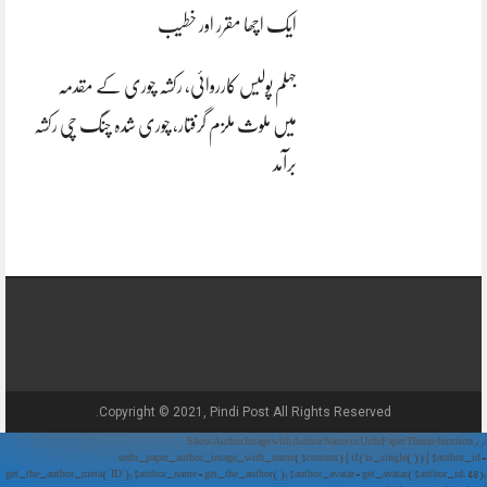
ایک اچھا مقرر اور خطیب
جہلم پولیس کارروائی، رکشہ چوری کے مقدمہ
میں ملوث ملزم گرفتار، چوری شدہ چنگ چی رکشہ
برآمد
Copyright © 2021, Pindi Post All Rights Reserved.
// Show Author Image with Author Name in UrduPaper Theme function
urdu_paper_author_image_with_name($content) { if (is_single()) { $author_id =
get_the_author_meta('ID'); $author_name = get_the_author(); $author_avatar = get_avatar($author_id, 48);