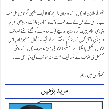
مختصراً، والدین اور بچوں کے درمیان رابطے کا خلا ایک سنگین مگر قابلِ حل مسئلہ
ہے۔ اس کے حل کے لیے محبت، وقت، اعتماد، برداشت اور باہمی احترام
بنیادی عناصر ہیں۔ اگر والدین اور بچے ایک دوسرے کو سمجھنے، سننے اور وقت
دینے کی کوشش کریں تو یہ خلا کم ہو سکتا ہے اور ایک خوشحال، مضبوط اور پُرامن
خاندان تشکیل پا سکتا ہے۔ مضبوط خاندانی تعلق نہ صرف بچوں کے روشن
مستقبل کی ضمانت ہے بلکہ ایک صحت مند معاشرے کی بنیاد بھی ہے۔
کیٹاگری میں :
کالم
مزید پڑھیں