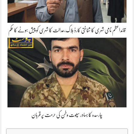
قائداعظم نامی شہری کا شناختی کارڈ بلاک،عدالت کا شہری کو پیش ہونے کا حکم
چارسدہ کا بہادر سپوت وطن کی حرمت پر قربان