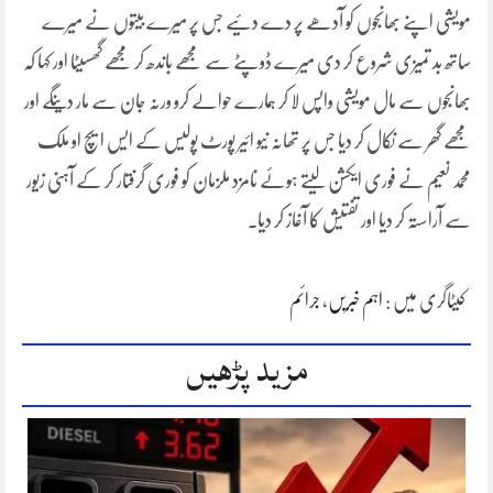
مویشی اپنے بھانجوں کو آدھے پر دے دئیے جس پر میرے بیتوں نے میرے
ساتھ بد تمیزی شروع کر دی میرے ڈوپٹے سے مجھے باندھ کر مجھے گھسیٹا اور کہا کہ
بھانجوں سے مال مویشی واپس لا کر ہمارے حوالے کرو ورنہ جان سے مار دینگے اور
مجھے گھر سے نکال کر دیا جس پر تھانہ نیو ائیر پورٹ پولیس کے ایس ایچ او ملک
محمد نعیم نے فوری ایکشن لیتے ہوئے نامزد ملزمان کو فوری گرفتار کر کے آہنی زیور
سے آراستہ کر دیا اور تفتیش کا آغاز کر دیا۔
کیٹاگری میں :
اہم خبریں
،
جرائم
مزید پڑھیں