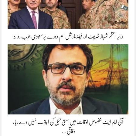
وزیر اعظم شہباز شریف اور فیلڈ مارشل اہم دورے پر سعودی عرب روانہ
آئی ایم ایف مخصوص اوقات میں سستی بجلی کی اجازت نہیں دے رہا،
وفاقی…