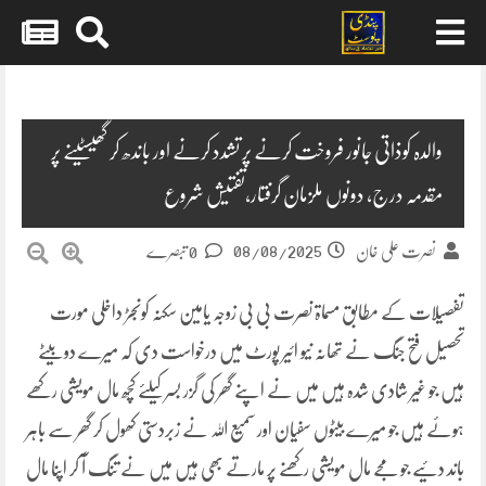
Skip
to
content
والدہ کوذاتی جانور فروخت کرنے پر تشدد کرنے اور باندھ کر گھیسٹینے پر
مقدمہ درج، دونوں ملزمان گرفتار،تفتیش شروع
08/08/2025
نصرت علی خان
0 تبصرے
تفصیلات کے مطابق مسماۃ نصرت بی بی زوجہ یامین سکنہ کونجڑ داخلی مورت
تحصیل فتح جنگ نے تھانہ نیو ائیر پورٹ میں درخواست دی کہ میرے دو بیٹے
ہیں جو غیر شادی شدہ ہیں میں نے اپنے گھر کی گزر بسر کیلئے کچھ مال مویشی رکھے
ہوئے ہیں جو میرے بیٹوں سفیان اور سمیع اللہ نے زبردستی کھول کر گھر سے باہر
باند دئیے جو مجے مال مویشی رکھنے پر مارتے بھی ہیں میں نے تنگ آ کر اپنا مال