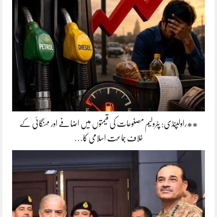
**راولپنڈی: پٹرولیم مصنوعات کی قیمتوں میں اضافے اور مہنگائی کے
خلاف جماعت اسلامی کا…