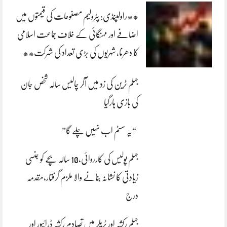
**راولپنڈی: پٹرولیم مصنوعات کی قیمتوں میں
اضافے اور مہنگائی کے خلاف جماعت اسلامی
کا دھرنا، شہریوں کی بڑی تعداد کی شرکت**
جہلم ٹرین کی زد میں آکر چالیس سالہ شخص جان
کی بازی ہارگیا
“یہ سسٹم اب نہیں چلے گا”
جہلم پولیس کی کارروائی،10 سالہ بچے کو جنسی
زیادتی کا نشانہ بنانے والا ملزم گرفتار،مقدمہ
درج
جہلم رکشہ اور ٹریلر میں تصادم رکشہ ڈرائیور اور