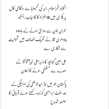
انجینئر قمراسلام راجہ کی کمبوڈیا سے ہنگامی کال
پر چکری میں 16 افراد کا کامیاب ریسکیو
عمران خان سے دوستی ہونے کے باوجود
چودھری نثار نے تحریک انصاف میں شمولیت
سے انکاری رہے
علی امین گنڈاپور کا وزیراعلیٰ خیبرپختونخوا کے
عہدے سے مستعفی ہونے کا اعلان
پاکستان بھر میں نمازِ عیدالاضحی کی ادائیگی کے
بعد سنتِ ابراہیمی کو زندہ رکھتے ہوئے قربانی کا
سلسلہ شروع