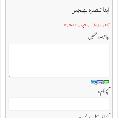
اپنا تبصرہ بھیجیں
آپکا ای میل ایڈریس شائع نہیں کیا جائے گا
اپنا تبصرہ لکھیں
آپکا نام
*
آپکا ای میل ایڈریس
*