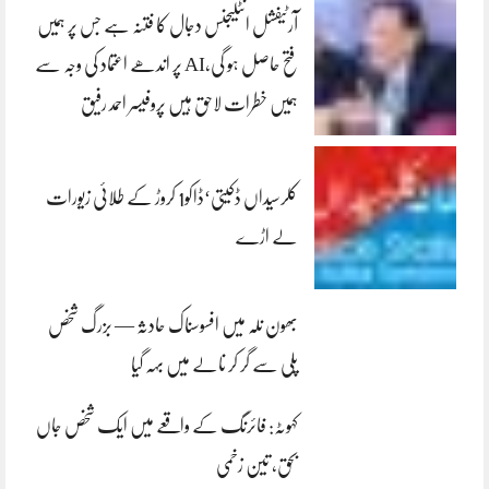
آرٹیفشل انٹلیجنس دجال کا فتنہ ہے جس پر ہمیں
فتح حاصل ہو گی،AI پر اندھے اعتماد کی وجہ سے
ہمیں خطرات لاحق ہیں پروفیسر احمد رفیق
کلرسیداں ڈکیتی‘ڈاکو1 کروڑ کے طلائی زیورات
لے اڑے
بھون نلہ میں افسوسناک حادثہ — بزرگ شخص
پلی سے گر کر نالے میں بہہ گیا
کہوٹہ: فائرنگ کے واقعے میں ایک شخص جاں
بحق، تین زخمی