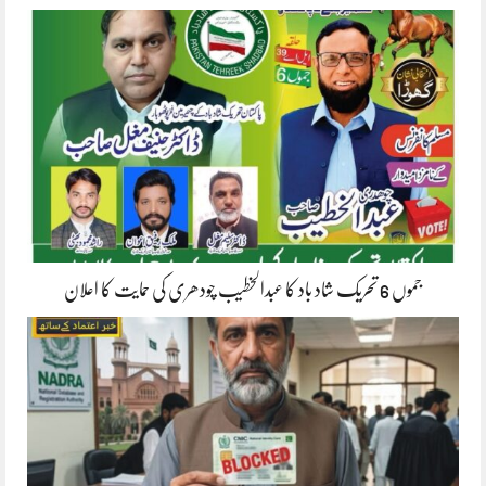
جموں 6 تحریک شاد باد کا عبدالخطیب چودھری کی حمایت کا اعلان