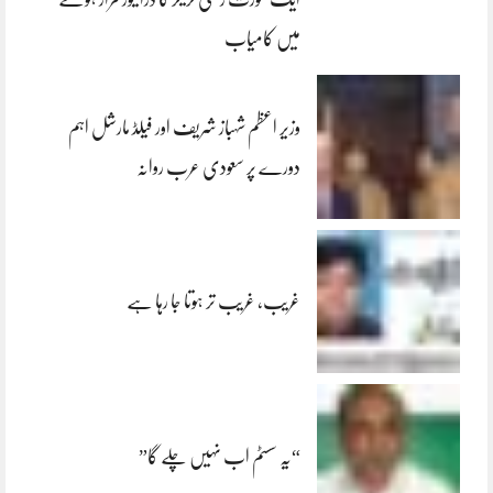
میں کامیاب
وزیر اعظم شہباز شریف اور فیلڈ مارشل اہم
دورے پر سعودی عرب روانہ
غریب، غریب تر ہوتا جا رہا ہے
“یہ سسٹم اب نہیں چلے گا”