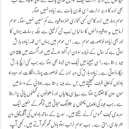
میدانوں میں درجہ حرارت ایک سو بیس فارن ہائٹ سے اوپر ہوجاتا ہے تب
بھی نڑھ کا درجہ حرارت اسی فارن ہائٹ سے زیادہ نہیں ہوتا۔
موسم بہار میں نڑھ کاحسن کسی کنواری الہڑ دوشیزہ سے کم حسین نہیں ہوتا۔ موسم
گرما میں یہ دوشیزہ دلہنوں کا سا لباس زیب تن کرلیتی ہے جبکہ برسات یہاں کا
اور بھی زیادہ خوبصورت موسم ہے۔ اس موسم میں یہاں اس قدر زیادہ بارش
ہوتی ہے کہ سال کے ڈیٹرھ سو دن ابر آلود ہوتے ہیں اور اگست میں 28 دن
مینہ برستا ہے۔اسی مہینے میں ایک دن ایسا بھی ہوتا ہے جب کئی انچ بارش
ریکارڈہوتی ہے۔ زیادہ بارش کی وجہ نڑھ کے خوبصورت پہاڑ، جنگلات اور سبزہ جو
بادلوں کو اپنی طرف کھینچتے ہیں جس سے مینہ برستا ہے۔جولائی کے وسط میں
مون سون کا افتتاح ہوتا ہے۔ پیاسی چوٹیاں اور ڈھلوانوں پر گھنٹوں پانی پڑا رہتا
ہے۔جب مینہ کی بوندیں چھتوں پر جلترنگ بجاتی ہیں توگھر کے مکین ایک
سرمدی کیف محسوس کرنے لگتے ہیں۔ سورج کے ساتھ بادلوں کی آنکھ مچولی دن
بھر جاری رہتی ہے۔ جب موسم خراب ہوتو بادل گھر گھر آتے ہیں۔کبھی آپ