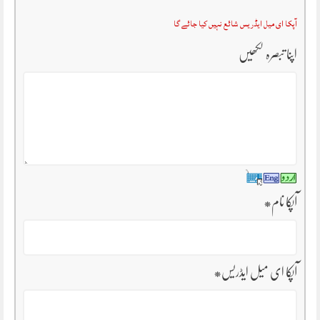
آپکا ای میل ایڈریس شائع نہیں کیا جائے گا
اپنا تبصرہ لکھیں
آپکا نام
*
آپکا ای میل ایڈریس
*