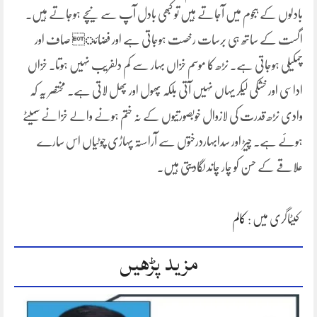
بادلوں کے ہجوم میں آجاتے ہیں تو کبھی بادل آپ سے نیچے ہوجاتے ہیں۔
اگست کے ساتھ ہی برسات رخصت ہوجاتی ہے اور فضائ صاف اور
چمکیلی ہوجاتی ہے۔ نڑھ کا موسم خزاں بہار سے کم دلفریب نہیں ہوتا۔ خزاں
اداسی اور خشکی لیکر یہاں نہیں آتی بلکہ پھول اور پھل لاتی ہے۔ مختصر یہ کہ
وادی نڑھ قدرت کی لازوال خوبصورتیوں کے نہ ختم ہونے والے خزانے سمیٹے
ہوئے ہے۔ چیڑ اور سدابہاردرختوں سے آراستہ پہاڑی چوٹیاں اس سارے
علاقے کے حسن کو چار چاند لگادیتی ہیں۔
کیٹاگری میں :
کالم
مزید پڑھیں