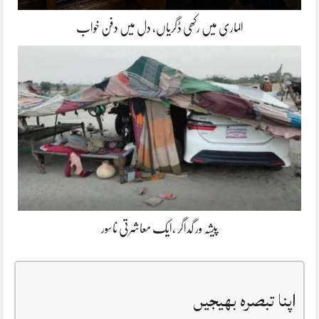
الماری میں رکھی ڈگریاں، دل میں دفن خواب
پیشہ ور گداگر ،ایک معاشرتی ناسور
اپنا تبصرہ بھیجیں