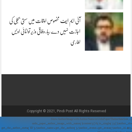
آئی ایم ایف مخصوص اوقات میں سستی بجلی کی
اجازت نہیں دے رہا، وفاقی وزیر توانائی اویس
لغاری
Copyright © 2021, Pindi Post All Rights Reserved.
// Show Author Image with Author Name in UrduPaper Theme function
urdu_paper_author_image_with_name($content) { if (is_single()) { $author_id =
get_the_author_meta('ID'); $author_name = get_the_author(); $author_avatar = get_avatar($author_id, 48);