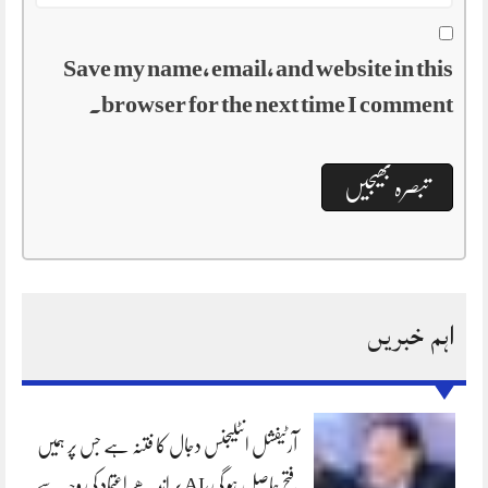
Save my name, email, and website in this
browser for the next time I comment.
اہم خبریں
آرٹیفشل انٹلیجنس دجال کا فتنہ ہے جس پر ہمیں
فتح حاصل ہو گی،AI پر اندھے اعتماد کی وجہ سے