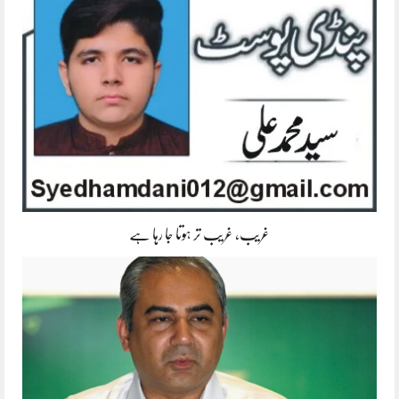
غریب، غریب تر ہوتا جا رہا ہے