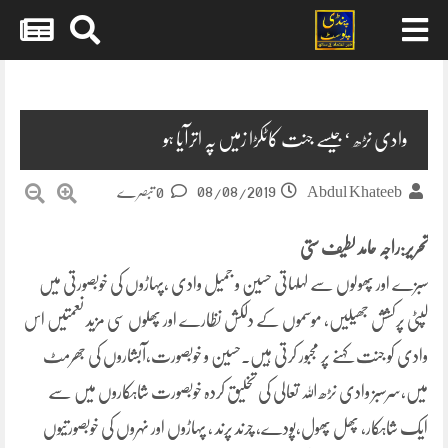
Skip
to
content
وادی نڑھ ‘جیسے جنت کاٹکڑا زمیں پہ اترآیا ہو
08/08/2019
Abdul Khateeb
0 تبصرے
تحریر:راجہ حامد لطیف ستی
سبزے اور پھولوں سے لہلہاتی حسین و جمیل وادی ،پہاڑوں کی خوبصورتی میں
لپٹی پرکشش جھیلیں، موسموں کے دلکش نظارے اور پھلوں سی مزید نعمتیں اس
وادی کو جنت کہنے پر مجبور کرتی ہیں۔حسین و خوبصورت،آبشاروں کی جھرمٹ
میں،سرسبز وادی نڑھ اللہ تعالی کی تخلیق کردہ خوبصورت شاہکاروں میں سے
ایک شاہکار، پھل پھول،پودے، چرند پرند ، پہاڑوں اور نہروں کی خوبصورتیوں