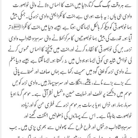
سے ہر وقت جگ مگ کرتا،دنیا میں جنت کا احساس دلانے والی خوبصور ت
وادی جی ہاں ! یہ بات ہورہی ہے جنت کا ٹکڑا یعنی وادی نڑھ کی۔جسکی بیش
بہا خوبصورتی کو دیکھ کر بالکل ایسا گماں ہوتا ہے جیسے دنیا میں جنت کا ٹکڑا ا±تر
آیا ہو۔ قدرت کی بیش بہا خوبصورتیوں کا مرکز کہلانے والی سرسبز و شاداب وادی
نڑھ۔جس کی خوبصورتی کا نظارہ کرنے اور جنت میں پہنچنے کا احساس محسوس کرنے
کی خواہش شاید ہی کوئی ایسا ہو جو دل میں نہ رکھتا ہو۔ایسا لگتا ہے جیسے دریا جہلم
نے وادی نڑھ کو اپنی گود میں سمیٹ رکھا ہے جہاں صاف اور ٹھنڈے پانی
کے بڑے بڑے نالے، چشمے، جنگلات اور سرسبز پہاڑ ہیں۔وادی نڑھ کو جس
موسم میں دیکھئے پر لطف اور نہایت حسین و جمیل نظر آتی ہے۔ موسم گرما ہو یا
سرما، بہار ہو، خزاں ہو یا برسات ہر موسم نڑھ کے فطری حسن کو اور زیادہ
خوبصورت بناجاتا ہے۔ اس کے پہاڑوں کی ڈھلوانیں انگنت گھنے اور
سرسبزوشاداب درختوں اور طرح طرح کے پھولوں سے بھری پڑی ہیں۔ جب