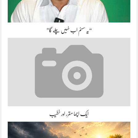
“یہ سسٹم اب نہیں چلے گا”
ایک اچھا مقرر اور خطیب