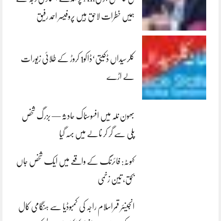
ہمیں خطرات لاحق ہیں پروفیسر احمد رفیق
کلرسیداں ڈکیتی‘ڈاکو1 کروڑ کے طلائی زیورات
لے اڑے
بھون نلہ میں افسوسناک حادثہ — بزرگ شخص
پلی سے گر کر نالے میں بہہ گیا
کہوٹہ: فائرنگ کے واقعے میں ایک شخص جاں
بحق، تین زخمی
انجینئر قمراسلام راجہ کی کمبوڈیا سے ہنگامی کال