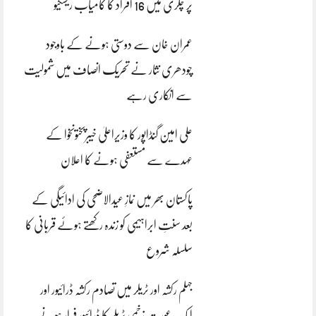
پر چکری میں 16 افراد کا کامیاب ریسکیو
عمران خان سے دوستی ہونے کے باوجود
چودھری نثار نے تحریک انصاف میں شمولیت
سے انکاری رہے
علی امین گنڈاپور کا وزیراعلیٰ خیبرپختونخوا کے
عہدے سے مستعفی ہونے کا اعلان
پاکستان بھر میں نمازِ عیدالاضحی کی ادائیگی کے
بعد سنتِ ابراہیمی کو زندہ رکھتے ہوئے قربانی کا
سلسلہ شروع
جہلم رکشہ اور ٹریلر میں تصادم رکشہ ڈرائیور اور
ایک عورت زخمی ٹریلر کا ڈرائیور فرار ہونے