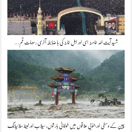
شہید آیت اللہ خامنہ ای اور اہل خانہ کی با ضابطہ آخری رسومات قم…
چین کے وسطی اور جنوبی علاقوں میں طوفانی بارشوں، سیلاب اور لینڈ سلائیڈنگ