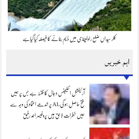
کلر سیداں ضلع راولپنڈی میں ڈیم بنانے کا فیصلہ کیا گیاہے
اہم خبریں
آرٹیفشل انٹلیجنس دجال کا فتنہ ہے جس پر ہمیں
فتح حاصل ہو گی،AI پر اندھے اعتماد کی وجہ سے
ہمیں خطرات لاحق ہیں پروفیسر احمد رفیق