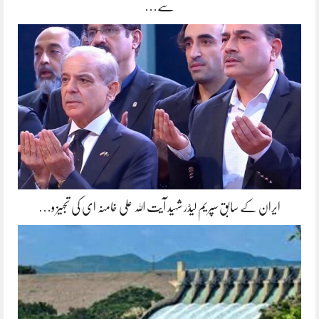
سے…
ایران کے سابق سپریم لیڈر شہید آیت اللہ علی خامنہ ای کی تجہیز و…