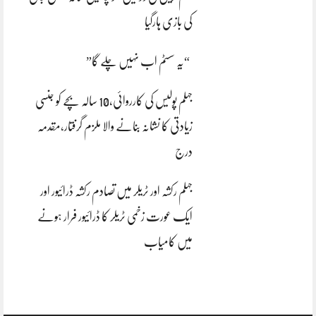
کی بازی ہارگیا
“یہ سسٹم اب نہیں چلے گا”
جہلم پولیس کی کارروائی،10 سالہ بچے کو جنسی
زیادتی کا نشانہ بنانے والا ملزم گرفتار،مقدمہ
درج
جہلم رکشہ اور ٹریلر میں تصادم رکشہ ڈرائیور اور
ایک عورت زخمی ٹریلر کا ڈرائیور فرار ہونے
میں کامیاب