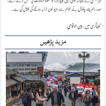
خبرایجنسی نے بتایا کہ فوجی ہیلی کاپٹر وزرا کو محفوظ مقامات پرمنتقل کرتے رہے،
صدر رام چندر پاؤڈل نے عوام سے مزید خون خرابہ روکنے کی اپیل کی ہے۔
کیٹاگری میں :
بین الاقوامی
مزید پڑھیں