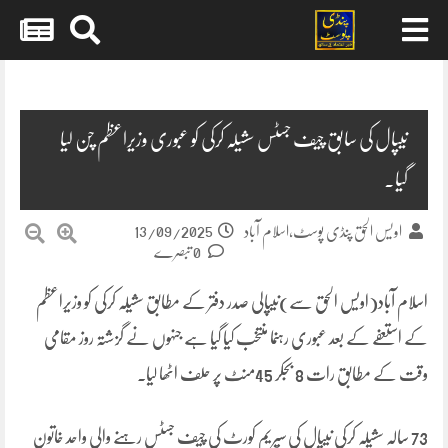
Skip
to
content
نیپال کی سابق چیف جسٹس سشیلہ کرکی کو عبوری وزیراعظم چن لیا
گیا۔
13/09/2025
اویس الحق پنڈی پوسٹ،اسلام آباد
0 تبصرے
اسلام آباد(اویس الحق سے)نیپالی صدر دفتر کے مطابق سشیلہ کرکی کو وزیراعظم
کے استعفے کے بعد عبوری رہنما منتخب کیا گیا ہے جنہوں نے گزشتہ روز مقامی
وقت کے مطابق رات 8 بجکر 45منٹ پر حلف اٹھا لیا۔
73 سالہ سشیلہ کرکی نیپال کی سپریم کورٹ کی چیف جسٹس رہنے والی واحد خاتون