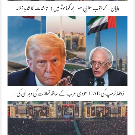
جاپان کے جنوب مغربی صوبے کوماموتو میں 7.1 شدت کا شدید زلزلہ
ڈونلڈ ٹرمپ کی UAE سعودی عر ب کے ساتھ تعلقات کی وجہ ان کی…