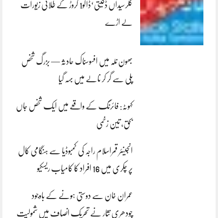
کلرسیداں ڈکیتی‘ڈاکو1 کروڑ کے طلائی زیورات
لے اڑے
بھون نلہ میں افسوسناک حادثہ — بزرگ شخص
پلی سے گر کر نالے میں بہہ گیا
کہوٹہ: فائرنگ کے واقعے میں ایک شخص جاں
بحق، تین زخمی
انجینئر قمراسلام راجہ کی کمبوڈیا سے ہنگامی کال
پر چکری میں 16 افراد کا کامیاب ریسکیو
عمران خان سے دوستی ہونے کے باوجود
چودھری نثار نے تحریک انصاف میں شمولیت