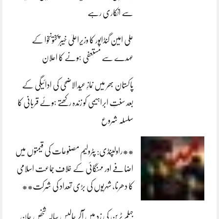
سے انکاری رہے
علی امین گنڈاپور کا وزیراعلیٰ خیبرپختونخوا کے
عہدے سے مستعفی ہونے کا اعلان
پاکستان بھر میں نمازِ عیدالاضحی کی ادائیگی کے
بعد سنتِ ابراہیمی کو زندہ رکھتے ہوئے قربانی کا
سلسلہ شروع
**راولپنڈی: پٹرولیم مصنوعات کی قیمتوں میں
اضافے اور مہنگائی کے خلاف جماعت اسلامی
کا دھرنا، شہریوں کی بڑی تعداد کی شرکت**
جہلم ٹرین کی زد میں آکر چالیس سالہ شخص جان