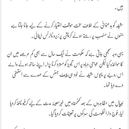
ہیں۔
سشیلہ کو بدعنوانی کے خلاف سخت موقف اختیار کرنے کے لیے جانا جاتا ہے
جنہوں نے منصب پر رہتے ہوئے کرپشن پر زیرو ٹالرنس اپنائی۔
یہی وجہ سمجھی جاتی ہے کہ حکومت نے ایک سال سے بھی کم عرصے میں ان
کا مواخذہ کیا لیکن عوامی دباو پر اس تجویز کو مسترد کرنا پڑا۔اپنے ساتھ ہونے والے
اس رویے پر مایوس سشیلہ نے خود ہی چیف جسٹس کے عہدے سے استعفیٰ
دے دیا تھا۔
نیپال میں مظاہروں کے بعد کٹھمنڈو میں غیرمعینہ مدت کےلیے کرفیو نافذ کردیا
گیا، فوج دارالحکومت کی سڑکوں پر تعینات کردیا گیا۔