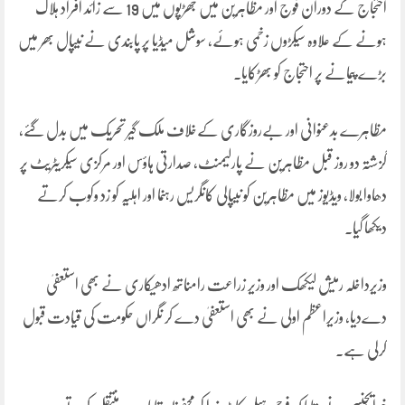
احتجاج کے دوران فوج اور مظاہرین میں جھڑپوں میں 19 سے زائد افراد ہلاک
ہونے کے علاوہ سیکڑوں زخمی ہوئے، سوشل میڈیا پر پابندی نے نیپال بھر میں
بڑے پیمانے پر احتجاج کو بھڑکایا۔
مظاہرے بدعنوانی اور بےروزگاری کےخلاف ملک گیر تحریک میں بدل گئے،
گزشتہ دو روز قبل مظاہرین نے پارلیمنٹ، صدارتی ہاؤس اور مرکزی سیکریٹریٹ پر
دھاوا بولا، ویڈیوز میں مظاہرین کو نیپالی کانگریس رہنما اور اہلیہ کو زد وکوب کرتے
دیکھا گیا۔
وزیرداخلہ رمیش لیکھک اور وزیر زراعت رامناتھ ادھیکاری نے بھی استعفیٰ
دےدیا، وزیراعظم اولی نے بھی استعفیٰ دے کر نگراں حکومت کی قیادت قبول
کرلی ہے۔