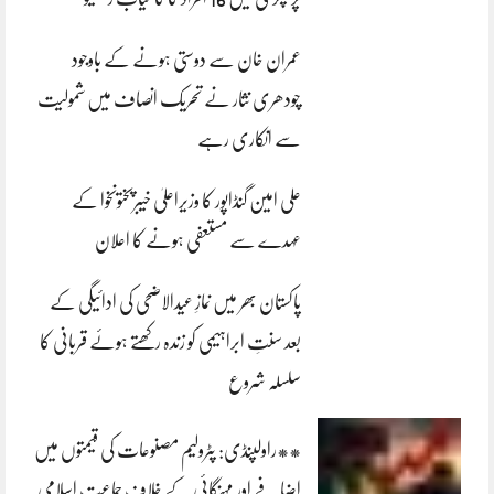
عمران خان سے دوستی ہونے کے باوجود
چودھری نثار نے تحریک انصاف میں شمولیت
سے انکاری رہے
علی امین گنڈاپور کا وزیراعلیٰ خیبرپختونخوا کے
عہدے سے مستعفی ہونے کا اعلان
پاکستان بھر میں نمازِ عیدالاضحی کی ادائیگی کے
بعد سنتِ ابراہیمی کو زندہ رکھتے ہوئے قربانی کا
سلسلہ شروع
**راولپنڈی: پٹرولیم مصنوعات کی قیمتوں میں
اضافے اور مہنگائی کے خلاف جماعت اسلامی