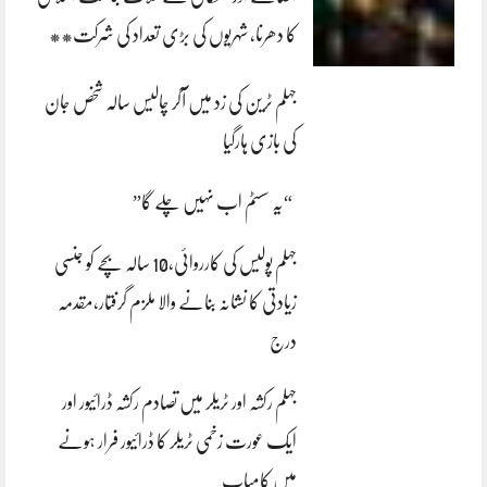
کا دھرنا، شہریوں کی بڑی تعداد کی شرکت**
جہلم ٹرین کی زد میں آکر چالیس سالہ شخص جان
کی بازی ہارگیا
“یہ سسٹم اب نہیں چلے گا”
جہلم پولیس کی کارروائی،10 سالہ بچے کو جنسی
زیادتی کا نشانہ بنانے والا ملزم گرفتار،مقدمہ
درج
جہلم رکشہ اور ٹریلر میں تصادم رکشہ ڈرائیور اور
ایک عورت زخمی ٹریلر کا ڈرائیور فرار ہونے
میں کامیاب