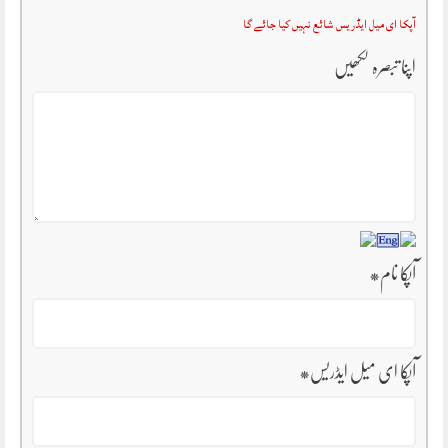
آپکا ای میل ایڈریس شائع نہیں کیا جائے گا
اپنا تبصرہ لکھیں
آپکا نام
*
آپکا ای میل ایڈریس
*