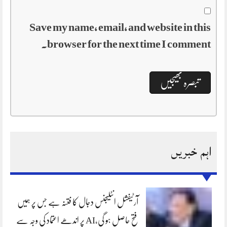
Save my name, email, and website in this
browser for the next time I comment.
اہم خبریں
آرٹیفشل انٹلیجنس دجال کا فتنہ ہے جس پر ہمیں
فتح حاصل ہو گی،AI پر اندھے اعتماد کی وجہ سے