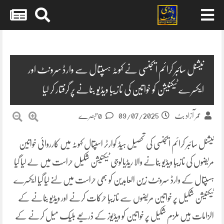
Skip
to
content
نیشنل سائبر کرائم ایجنسی نے کہوٹہ ہسپتال سے وارڈ سرونٹ اور
ایکسرے ٹیکنیشن کو خواتین کی نازیبا ویڈیو بنانے پر گرفتار کر لیا
09/07/2025
عمر آزاد بٹ
0 تبصرے
نیشنل سائبر کرائم ایجنسی کی تحصیل ہیڈ کوارٹر اسپتال کہوٹہ میں کارروائی خواتین
مریضوں کی نازیبا ویڈیو بنانے والا ریڈیالوجی ٹیکنیشن شکیل حراست میں لے لیا گیا
ہسپتال کے وارڈ سرونٹ زین العابدین کو بھی حراست میں لںے لیا گیا ایکسرے
ٹیکنیشن شکیل پر خواتین مریضوں سے نازیبا حرکات کرنے اور ویڈیو بنانے کے
الزامات ہیں ملزم شکیل پر خواتین کو ویڈیوز کے ذریعے بلیک میل کرنے کے