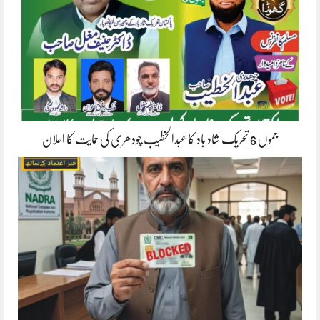
جموں 6 تحریک شاد باد کا عبدالخطیب چودھری کی حمایت کا اعلان