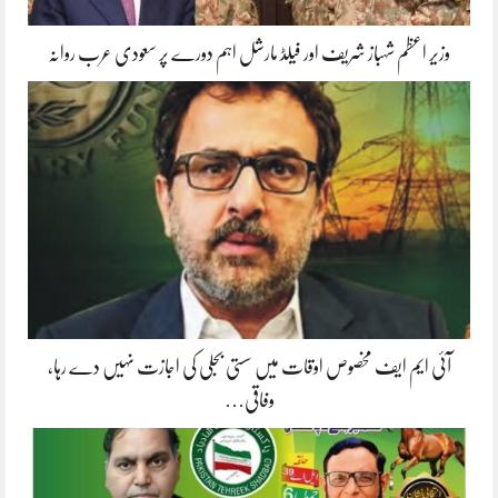
وزیر اعظم شہباز شریف اور فیلڈ مارشل اہم دورے پر سعودی عرب روانہ
آئی ایم ایف مخصوص اوقات میں سستی بجلی کی اجازت نہیں دے رہا،
وفاقی…