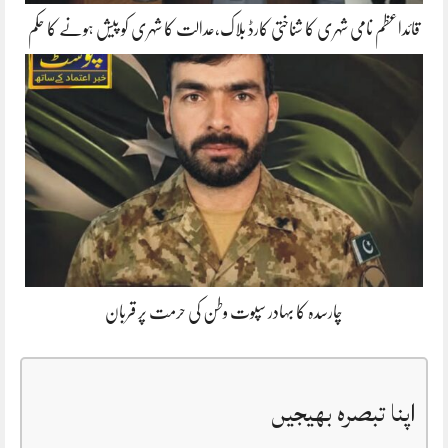
قائداعظم نامی شہری کا شناختی کارڈ بلاک،عدالت کا شہری کو پیش ہونے کا حکم
چارسدہ کا بہادر سپوت وطن کی حرمت پر قربان
اپنا تبصرہ بھیجیں