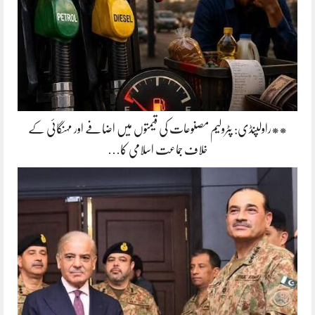
**راولپنڈی: پٹرولیم مصنوعات کی قیمتوں میں اضافے اور مہنگائی کے
خلاف جماعت اسلامی کا…