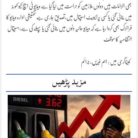
بھی الزامات ہیں دونوں ملازمین کو حراست میں لیا گیا ہے ویڈیو ٹی ایچ کیو کہوٹہ
میں بنائی گئی یا کسی پرائیویٹ اسپتال میں،تصدیق جاری ہے تفتیشی ادارہ ویڈیو کا
فرانزک بھی کروا رہا ہے کہ ویڈیو حالیہ دنوں میں بنائی گئی یا پہلے کی ہے،ہسپتال
انتظامیہ کا موقف
کیٹاگری میں :
اہم خبریں
،
جرائم
مزید پڑھیں