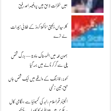
ہمیں خطرات لاحق ہیں پروفیسر احمد رفیق
کلرسیداں ڈکیتی‘ڈاکو1 کروڑ کے طلائی زیورات
لے اڑے
بھون نلہ میں افسوسناک حادثہ — بزرگ شخص
پلی سے گر کر نالے میں بہہ گیا
کہوٹہ: فائرنگ کے واقعے میں ایک شخص جاں
بحق، تین زخمی
انجینئر قمراسلام راجہ کی کمبوڈیا سے ہنگامی کال
پر چکری میں 16 افراد کا کامیاب ریسکیو