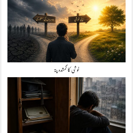
خوشی کا گمشدہ پتہ