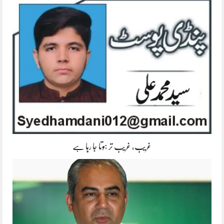
غریب، غریب تر ہوتا جا رہا ہے