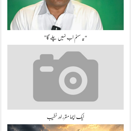
“یہ سسٹم اب نہیں چلے گا”
ایک اچھا مقرر اور خطیب