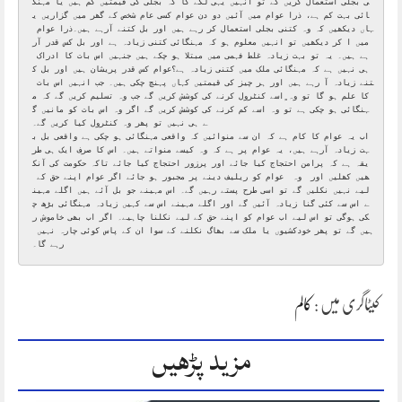
ی بجلی استعمال کریں گے تو انہیں یہی لگے گا کہ بجلی کی قیمتیں کم ہیں یا مہنگ
ائی بہت کم ہے، ذرا عوام میں آئیں دو دن عوام کسی عام شخص کے گھر میں گزاریں ی
ہاں دیکھیں کہ وہ کتنی بجلی استعمال کر رہے ہیں اور بل کتنے آرہے ہیں۔ذرا عوام 
میں ا کر دیکھیں تو انہیں معلوم ہو کہ مہنگائی کتنی زیادہ ہے اور بل کس قدر آر
ہے ہیں۔ یہ تو بہت زیادہ غلط فہمی میں مبتلا ہو چکے ہیں جنہیں اس بات کا ادراک 
ہی نہیں ہے کہ مہنگائی ملک میں کتنی زیادہ ہے؟عوام کس قدر پریشان ہیں اور بل ک
تنے زیادہ آ رہے ہیں اور ہر چیز کی قیمتیں کہاں پہنچ چکی ہیں۔ جب انہیں اس بات 
کا علم ہو گا تو وہ ٍاسے کنٹرول کرنے کی کوشش کریں گے جب وہ تسلیم کریں گے کہ م
ہنگائی ہو چکی ہے تو وہ اسے کم کرنے کی کوشش کریں گے اگر وہ اس بات کو مانیں گ
ے ہی نہیں تو پھر وہ کنٹرول کیا کریں گے۔

اب یہ عوام کا کام ہے کہ ان سے منوائیں کہ واقعی مہنگائی ہو چکی ہے واقعی بل ب
ہت زیادہ آرہے ہیں، یہ عوام پر ہے کہ وہ کیسے منواتے ہیں۔ اس کا صرف ایک ہی طر
یقہ ہے کہ پرامن احتجاج کیا جائے اور پرزور احتجاج کیا جائے تاکہ حکومت کی آنک
ھیں کھلیں اور  وہ  عوام کو ریلیف دینے پر مجبور ہو جائے اگر عوام اپنے حق کے 
لیے نہیں نکلیں گے تو اسی طرح پستے رہیں گے۔ اس مہینے جو بل آئے ہیں اگلے مہین
ے اس سے کئی گنا زیادہ آئیں گے اور اگلے مہینے اس سے کہیں زیادہ مہنگائی بڑھ چ
کی ہوگی تو اس لیے اب عوام کو اپنے حق کے لیے نکلنا چاہیے۔ اگر اب بھی خاموش ر
ہیں گے تو پھر خودکشیوں یا ملک سے بھاگ نکلنے کے سوا ان کے پاس کوئی چارہ نہیں 
رہے گا۔
کیٹاگری میں :
کالم
مزید پڑھیں