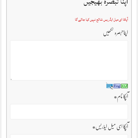
اپنا تبصرہ بھیجیں
آپکا ای میل ایڈریس شائع نہیں کیا جائے گا
اپنا تبصرہ لکھیں
آپکا نام
*
آپکا ای میل ایڈریس
*