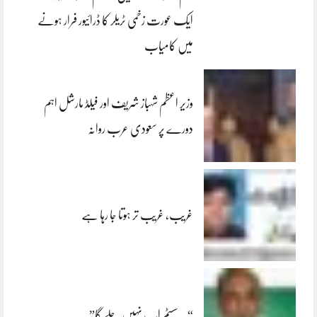
ایک عورت زخمی ٹریلر کا ڈرائیور فرار ہونے
میں کامیاب
وزیر اعظم شہباز شریف اور فیلڈ مارشل اہم
دورے پر سعودی عرب روانہ
غریب، غریب تر ہوتا جا رہا ہے
“یہ سسٹم اب نہیں چلے گا”