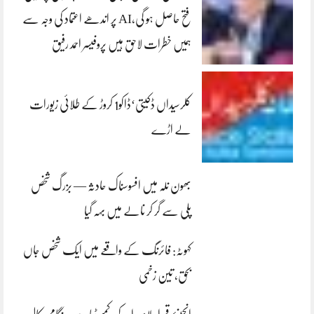
فتح حاصل ہو گی،AI پر اندھے اعتماد کی وجہ سے
ہمیں خطرات لاحق ہیں پروفیسر احمد رفیق
کلرسیداں ڈکیتی‘ڈاکو1 کروڑ کے طلائی زیورات
لے اڑے
بھون نلہ میں افسوسناک حادثہ — بزرگ شخص
پلی سے گر کر نالے میں بہہ گیا
کہوٹہ: فائرنگ کے واقعے میں ایک شخص جاں
بحق، تین زخمی