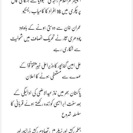
انجینئر قمراسلام راجہ کی کمبوڈیا سے ہنگامی کال
پر چکری میں 16 افراد کا کامیاب ریسکیو
عمران خان سے دوستی ہونے کے باوجود
چودھری نثار نے تحریک انصاف میں شمولیت
سے انکاری رہے
علی امین گنڈاپور کا وزیراعلیٰ خیبرپختونخوا کے
عہدے سے مستعفی ہونے کا اعلان
پاکستان بھر میں نمازِ عیدالاضحی کی ادائیگی کے
بعد سنتِ ابراہیمی کو زندہ رکھتے ہوئے قربانی کا
سلسلہ شروع
جہلم رکشہ اور ٹریلر میں تصادم رکشہ ڈرائیور اور