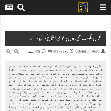
Skip
to
content
نگران حکومت بجلی بلوں پر عوامی احتجاج کو سنجیدہ لے
08/09/2023
Abdul Khateeb
0 تبصرے
نگران حکومت نے ایسے وقت میں ملک کا اقتدار سنبھالا جب ملک کے حالات انتہائی خر
اب تھے مہنگائی عروج پر تھی چیزوں کی قیمتیں روز بروز بڑھ رہی تھیں، پیٹرول ک
ی اور بجلی کی قیمتوں میں خاص طور پر اضافہ ہو رہا تھا یعنی ’سر منڈاتے ہی او
لے پڑ گئے‘نگران حکومت کے ساتھ کچھ ایسا ہی ہوا مگر افسوس کی بات یہ ہے کہ نگر
ان حکومت نے کسی بات کی ذمہ داری اپنے سر لینے یا کسی مسئلے کے  حل کرنے کی کو
شش کرنے یا عوام کے داد رسی کی بجائے گزشتہ حکومتوں کی روایات کو برقرار رکھت
ے ہوئے فقط باتوں سے کام چلانا شروع کر دیا ہے اور عوام کو تسلی دینے کی بجائے 
انہیں دھمکانے پہ اتر ائیہے۔ وزیر خزانہ نے بجلی کے بلوں پر عوام کو ریلیف دی
نے کی بجائے کہا کہ یہ بل تو ہمارے دور کے نہیں ہیں یہ گزشتہ حکومت کے دور کے 
ہیں مطلب یہ کہ ہم اس پر ریلیف نہیں دیں گے کیونکہ یہ گزشتہ حکومت کے دور کے 
بل ہیں اگر ہمارے دور کے بل ہوتے تو تب ہم ریلیف دیتے۔ تو ان سے یہ کہنا چاہی
ے کہ آپ ایسا کریں اگر آپ گزشتہ حکومت کے بلوں پر ریلیف نہیں دے سکتے تو آپ ا