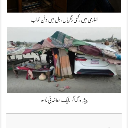
الماری میں رکھی ڈگریاں، دل میں دفن خواب
پیشہ ور گداگر ،ایک معاشرتی ناسور