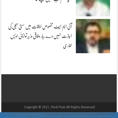
آئی ایم ایف مخصوص اوقات میں سستی بجلی کی
اجازت نہیں دے رہا، وفاقی وزیر توانائی اویس
لغاری
Copyright © 2021, Pindi Post All Rights Reserved.
// Show Author Image with Author Name in UrduPaper Theme function