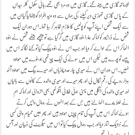
کیساتھ گاڑی میں بیٹھ گئے۔گاڑی میں دو مرد بھی تھے،ہائی سکول کلر سیداں
کے پاس گاڑی تھوڑی دیر کیلئے رکی جہاں سے دو مزید افراد کو بیٹھالیا گیاان میں
سے ایک شخص اپنے آپ کو پولیس کا ملازم ظاہر کر رہا تھا۔اس دوران ایک
شخص نے ڈرائیور کو کہا کہ ہمارا بٹوہ گاڑی میں گر گیا ہے تو پیچھے بیٹھے شخص نے بٹوہ
اٹھا کر اس کے حوالے کر دیا اور جب اس نے بٹوہ چیک کیا تو کہنے لگا کہ اس میں
پیسے تو پورے ہیں لیکن اس میں سونے کی ایک چیز تھی جو بٹوے میں موجود
نہیں۔اس دوران اس نے میری چار عدد چوڑیاں اور میرے بیگ میں موجود آٹھ
ہزار روپے کی رقم نکال لی اور پھر میرے اور میری والدہ کے کانوں سے بالیاں
اور میری والدہ کی انگلی میں پہنی ہوئی طلائی انگوٹھی بھی اتروا لی اور کہا کہ ہم
نے غلط بندے اٹھا لئے ہیں جس کے بعد انہوں نے رومال واپس کرتے
ہوئے کہا کہ اس میں آپ کی تمام چیزیں موجود ہیں اور پھر ہمیں ممیام والی کسی
کے نزدیک اتار دیااور جب رومال چیک کیا تو اس میں سیگریٹ کی ڈبیان اور آئس