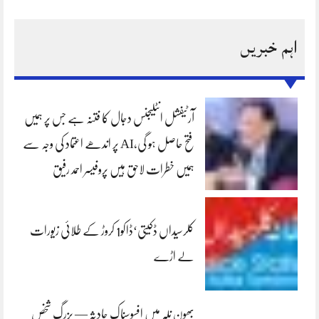
اہم خبریں
آرٹیفشل انٹلیجنس دجال کا فتنہ ہے جس پر ہمیں
فتح حاصل ہو گی،AI پر اندھے اعتماد کی وجہ سے
ہمیں خطرات لاحق ہیں پروفیسر احمد رفیق
کلرسیداں ڈکیتی‘ڈاکو1 کروڑ کے طلائی زیورات
لے اڑے
بھون نلہ میں افسوسناک حادثہ — بزرگ شخص