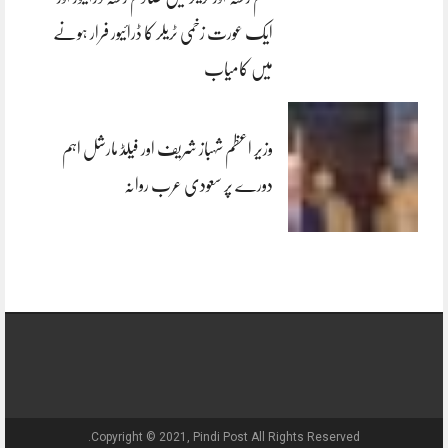
ایک عورت زخمی ٹریلر کا ڈرائیور فرار ہونے
میں کامیاب
وزیر اعظم شہباز شریف اور فیلڈ مارشل اہم
دورے پر سعودی عرب روانہ
Copyright © 2021, Pindi Post All Rights Reserved.