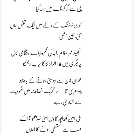
پلی سے گر کر نالے میں بہہ گیا
کہوٹہ: فائرنگ کے واقعے میں ایک شخص جاں
بحق، تین زخمی
انجینئر قمراسلام راجہ کی کمبوڈیا سے ہنگامی کال
پر چکری میں 16 افراد کا کامیاب ریسکیو
عمران خان سے دوستی ہونے کے باوجود
چودھری نثار نے تحریک انصاف میں شمولیت
سے انکاری رہے
علی امین گنڈاپور کا وزیراعلیٰ خیبرپختونخوا کے
عہدے سے مستعفی ہونے کا اعلان