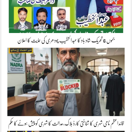
جموں 6 تحریک شاد باد کا عبدالخطیب چودھری کی حمایت کا اعلان
قائداعظم نامی شہری کا شناختی کارڈ بلاک،عدالت کا شہری کو پیش ہونے کا حکم