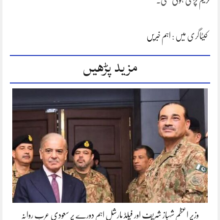
کریم پڑی ہوئی تھی۔
کیٹاگری میں :
اہم خبریں
مزید پڑھیں
وزیر اعظم شہباز شریف اور فیلڈ مارشل اہم دورے پر سعودی عرب روانہ