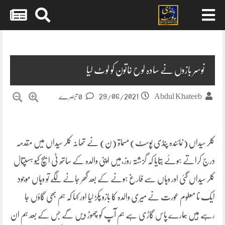
Skip
to
content
نوسر بازوں نے سادہ لوح خاتون کو لوٹ لیا
29/06/2021
Abdul Khateeb
0 تبصرے
کلر سیداں (نمائندہ پنڈی پوسٹ) مسماۃ (ن) نے تھانہ کلر سیداں میں مقدمہ
درج کراتے ہوئے بتایا کہ گزشتہ روز،میں اپنی والدہ کے ساتھ ٹی ایچ کیو ہسپتال
کلر سیداں گئی اور وہاں سے فارغ ہونے کے بعد گھر جانے لگے تو وہاں موجود
ایک نا معلوم عورت نے میری والدہ کا بازو پکڑ لیا اور کہا کہ ہم بھی گاؤں جا
رہے ہیں ہمارے پاس گاڑی ہے ہم آپ کو چھوڑ دیں گے جس کے بعد ہم ان