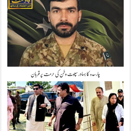
چارسدہ کا بہادر سپوت وطن کی حرمت پر قربان