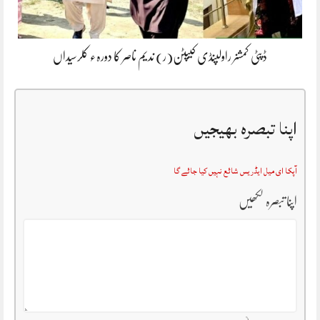
ڈپٹی کمشنر راولپنڈی کیپٹن(ر) ندیم ناصر کا دورہء کلرسیداں
اپنا تبصرہ بھیجیں
آپکا ای میل ایڈریس شائع نہیں کیا جائے گا
اپنا تبصرہ لکھیں