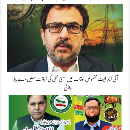
آئی ایم ایف مخصوص اوقات میں سستی بجلی کی اجازت نہیں دے رہا،
وفاقی…