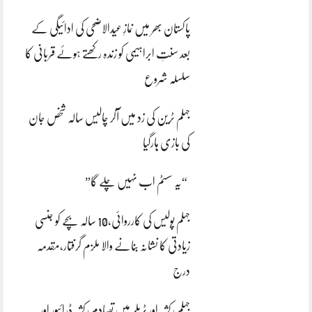
پاکستان بھر میں نمازِ عیدالاضحی کی ادائیگی کے
بعد سنتِ ابراہیمی کو زندہ رکھتے ہوئے قربانی کا
سلسلہ شروع
جہلم ٹرین کی زد میں آکر چالیس سالہ شخص جان
کی بازی ہارگیا
“یہ سسٹم اب نہیں چلے گا”
جہلم پولیس کی کارروائی،10 سالہ بچے کو جنسی
زیادتی کا نشانہ بنانے والا ملزم گرفتار،مقدمہ
درج
جہلم رکشہ اور ٹریلر میں تصادم رکشہ ڈرائیور اور