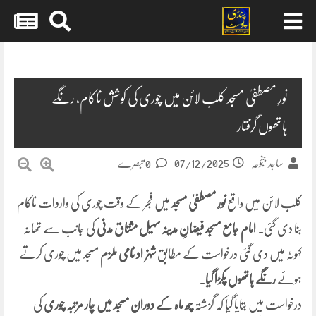
Skip
to
content
نورِ مصطفیٰ مسجد کلب لائن میں چوری کی کوشش ناکام، رنگے
ہاتھوں گرفتار
07/12/2025
ساجد جنجوعہ
0 تبصرے
کلب لائن میں واقع
نورِ مصطفیٰ مسجد
میں فجر کے وقت چوری کی واردات ناکام
بنا دی گئی۔
امام جامع مسجد فیضانِ مدینہ سہیل مشتاق مدنی
کی جانب سے تھانہ
کہوٹہ میں دی گئی درخواست کے مطابق
شہزاد نامی ملزم
مسجد میں چوری کرتے
ہوئے
رنگے ہاتھوں پکڑا گیا
۔
درخواست میں بتایا گیا کہ گزشتہ
چھ ماہ کے دوران مسجد میں چار مرتبہ چوری
کی