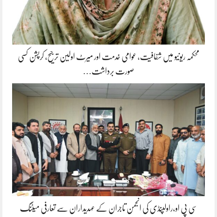
محکمہ ریونیو میں شفافیت، عوامی خدمت اور میرٹ اولین ترجیح، کرپشن کسی
صورت برداشت…
سی پی او،راولپنڈی کی انجمن تاجران کے عہدیداران سے تعارفی میٹنگ