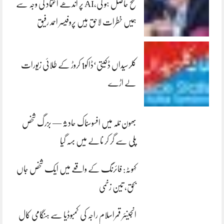
فتح حاصل ہو گی،AI پر اندھے اعتماد کی وجہ سے
ہمیں خطرات لاحق ہیں پروفیسر احمد رفیق
کلرسیداں ڈکیتی‘ڈاکو1 کروڑ کے طلائی زیورات
لے اڑے
بھون نلہ میں افسوسناک حادثہ — بزرگ شخص
پلی سے گر کر نالے میں بہہ گیا
کہوٹہ: فائرنگ کے واقعے میں ایک شخص جاں
بحق، تین زخمی
انجینئر قمراسلام راجہ کی کمبوڈیا سے ہنگامی کال