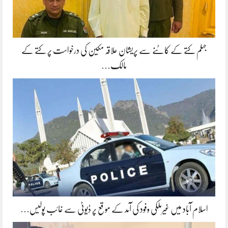
جہلم کتے کے کاٹنے سے پریشان علاقہ مکین کی درخواست پر کتے کے
مالک…
اسلام آباد میں غیرملکی وفود کی آمد کے موقع پر ڈیوٹی سے غائب پولیس…