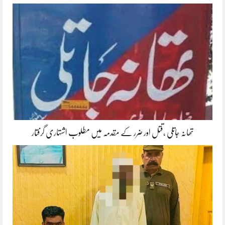
تھانہ جاتلی ،قتل اور ضرر کے مقدمہ میں مطلوب اشتہاری گرفتار