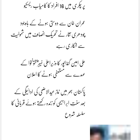
پر چکری میں 16 افراد کا کامیاب ریسکیو
عمران خان سے دوستی ہونے کے باوجود
چودھری نثار نے تحریک انصاف میں شمولیت
سے انکاری رہے
علی امین گنڈاپور کا وزیراعلیٰ خیبرپختونخوا کے
عہدے سے مستعفی ہونے کا اعلان
پاکستان بھر میں نمازِ عیدالاضحی کی ادائیگی کے
بعد سنتِ ابراہیمی کو زندہ رکھتے ہوئے قربانی کا
سلسلہ شروع