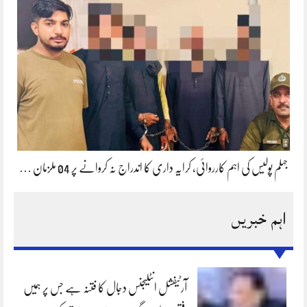
جہلم پولیس کی اہم کارروائی، کرایہ داری کا اندراج نہ کروانے پر 04 ملزمان …
اہم خبریں
آرٹیفشل انٹلیجنس دجال کا فتنہ ہے جس پر ہمیں