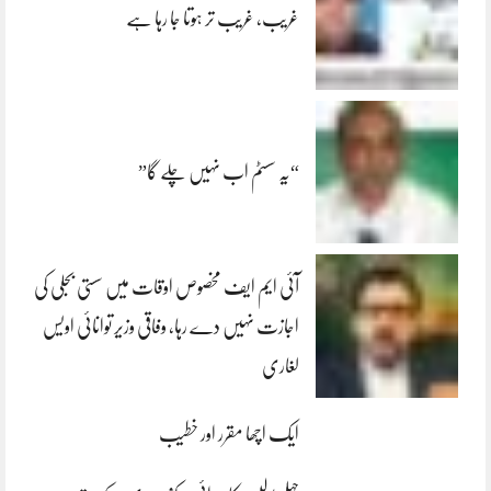
غریب، غریب تر ہوتا جا رہا ہے
“یہ سسٹم اب نہیں چلے گا”
آئی ایم ایف مخصوص اوقات میں سستی بجلی کی
اجازت نہیں دے رہا، وفاقی وزیر توانائی اویس
لغاری
ایک اچھا مقرر اور خطیب