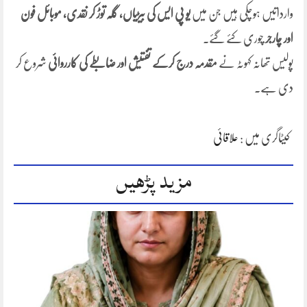
وارداتیں ہوچکی ہیں جن میں
یو پی ایس کی بیڑیاں، گلہ توڑ کر نقدی، موبائل فون
اور چارجر
چوری کئے گئے۔
پولیس تھانہ کہوٹہ نے
مقدمہ درج کرکے تفتیش اور ضابطے کی کارروائی
شروع کر
دی ہے۔
کیٹاگری میں :
علاقائی
مزید پڑھیں