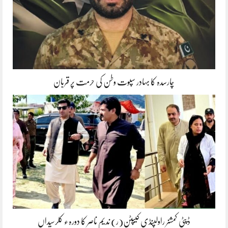
چارسدہ کا بہادر سپوت وطن کی حرمت پر قربان
ڈپٹی کمشنر راولپنڈی کیپٹن(ر) ندیم ناصر کا دورہء کلرسیداں