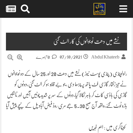
Skip
to
content
نشے میں دھت نوجوانوں کی کار الٹ گئی
07/10/2021
Abdul Khateeb
0 تبصرے
راولپنڈی (پنڈی پوسٹ نیوز)نشے میں دھت 20 اور 25 سال کے دو نوجوانوں
نے تیز زفتار گاڑی فٹ پاتھ پر چڑھا دی ،جو بے قابو ہو کر الٹ گئی،دونوں کو
گاڑی کی باڈی کاٹ کر باہر نکالا گیا،دونوں کے سر پر شدید چوٹیں آئیں اور ٹانگیں
بازو ٹوٹ گئے،واقعہ آج صبح 5.30 بجے مری روڈ فیض آباد پل کے نیچے پیش آیا
کیٹاگری میں :
اہم خبریں