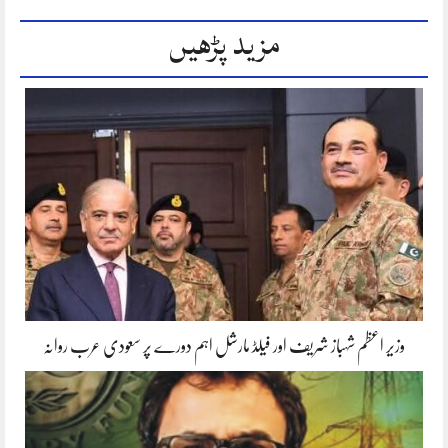
مزید پڑھیں
وزیر اعظم شہباز شریف اور فیلڈ مارشل اہم دورے پر سعودی عرب روانہ