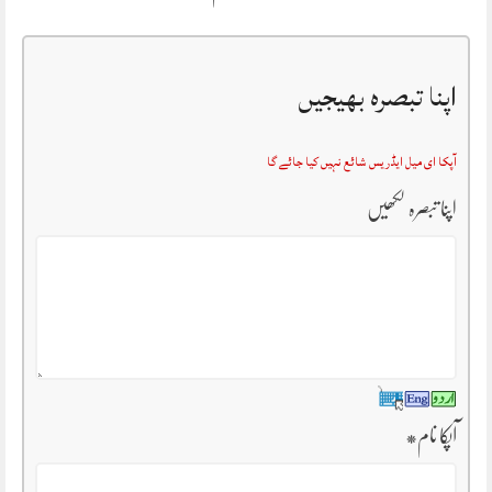
اپنا تبصرہ بھیجیں
آپکا ای میل ایڈریس شائع نہیں کیا جائے گا
اپنا تبصرہ لکھیں
آپکا نام
*