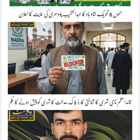
جموں 6 تحریک شاد باد کا عبدالخطیب چودھری کی حمایت کا اعلان
قائداعظم نامی شہری کا شناختی کارڈ بلاک،عدالت کا شہری کو پیش ہونے کا حکم