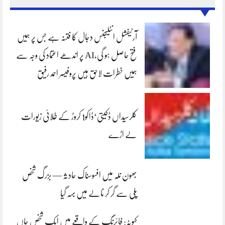
آرٹیفشل انٹلیجنس دجال کا فتنہ ہے جس پر ہمیں
فتح حاصل ہو گی،AI پر اندھے اعتماد کی وجہ سے
ہمیں خطرات لاحق ہیں پروفیسر احمد رفیق
کلرسیداں ڈکیتی‘ڈاکو1 کروڑ کے طلائی زیورات
لے اڑے
بھون نلہ میں افسوسناک حادثہ — بزرگ شخص
پلی سے گر کر نالے میں بہہ گیا
کہوٹہ: فائرنگ کے واقعے میں ایک شخص جاں