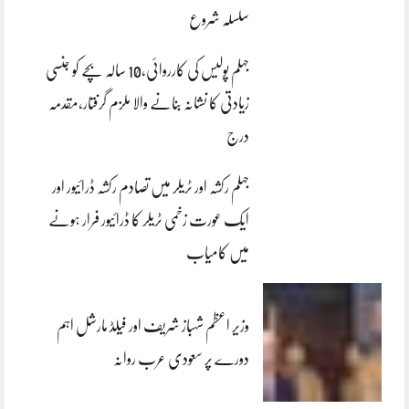
سلسلہ شروع
جہلم پولیس کی کارروائی،10 سالہ بچے کو جنسی
زیادتی کا نشانہ بنانے والا ملزم گرفتار،مقدمہ
درج
جہلم رکشہ اور ٹریلر میں تصادم رکشہ ڈرائیور اور
ایک عورت زخمی ٹریلر کا ڈرائیور فرار ہونے
میں کامیاب
وزیر اعظم شہباز شریف اور فیلڈ مارشل اہم
دورے پر سعودی عرب روانہ