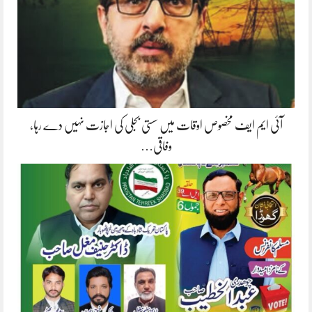
آئی ایم ایف مخصوص اوقات میں سستی بجلی کی اجازت نہیں دے رہا،
وفاقی…