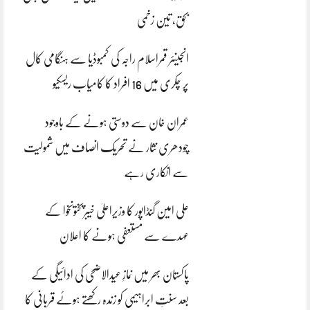
بحق، تین زخمی
انجینئر قمراسلام راجہ کی کمبوڈیا سے ہنگامی کال
پر چکری میں 16 افراد کا کامیاب ریسکیو
عمران خان سے دوستی ہونے کے باوجود
چودھری نثار نے تحریک انصاف میں شمولیت
سے انکاری رہے
علی امین گنڈاپور کا وزیراعلیٰ خیبرپختونخوا کے
عہدے سے مستعفی ہونے کا اعلان
پاکستان بھر میں نمازِ عیدالاضحی کی ادائیگی کے
بعد سنتِ ابراہیمی کو زندہ رکھتے ہوئے قربانی کا