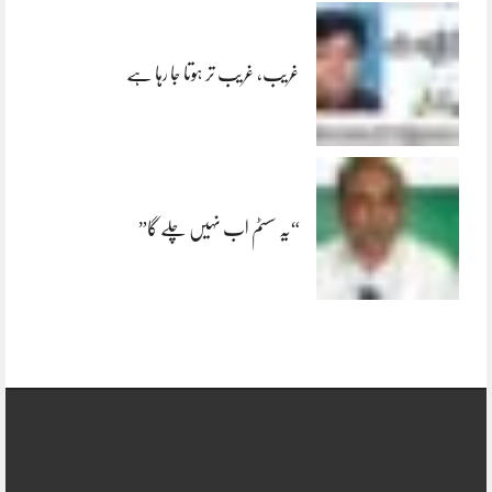
غریب، غریب تر ہوتا جا رہا ہے
“یہ سسٹم اب نہیں چلے گا”