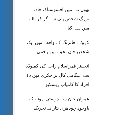
بھون نلہ میں افسوسناک حادثہ —
بزرگ شخص پلی سے گر کر نالے
میں بہہ گیا
کہوٹہ: فائرنگ کے واقعے میں ایک
شخص جاں بحق، تین زخمی
انجینئر قمراسلام راجہ کی کمبوڈیا
سے ہنگامی کال پر چکری میں 16
افراد کا کامیاب ریسکیو
عمران خان سے دوستی ہونے کے
باوجود چودھری نثار نے تحریک