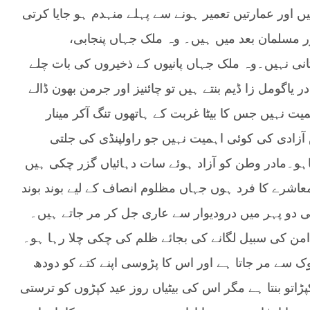
 اور عمارتیں تعمیر ہونے سے پہلے منہدم ہو جایا کرتی
ر مسلمان بعد میں ہیں۔ وہ ملک جہاں پنجابی،
نی نہیں۔وہ ملک جہاں پانیوں کے ذخیروں کی بات چلے
یاگومل زا ڈیم بنتے ہیں تو چائنیز اور جرمن بھون ڈالے
ت نہیں جس کا بیٹا غربت کے ہاتھوں تنگ آکر مینار
آزادی کی کوئی اہمیت نہیں جو راولپنڈی کی جلتی
اہو۔مادر وطن کو آزاد ہوئے سات دہائیاں گزر چکی ہیں
اشرے کا فرد ہوں جہاں مظلوم انصاف کے لیے بوند بوند
 دو پہر میں درودیوار سے عاری جل کر مر جاتے ہیں۔
من کی سبیل لگانے کی بجائے ظلم کی چکی چلا رہا ہو۔
سے مر جاتا ہے اور اس کا پڑوسی اپنے کتے کو دودھ
اتو بنتا ہے مگر اس کی بیٹیاں روز عید کپڑوں کو ترستی