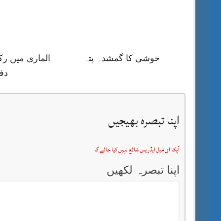
خوشی کا گمشدہ پتہ
الماری میں رک
دف
اپنا تبصرہ بھیجیں
آپکا ای میل ایڈریس شائع نہیں کیا جائے گا
اپنا تبصرہ لکھیں