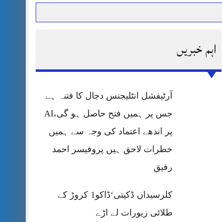
اہم خبریں
حرمت پر قربان
 کی پریس کانفرنس
آرٹیفشل انٹلیجنس دجال کا فتنہ ہے
جس پر ہمیں فتح حاصل ہو گی،AI
پر اندھے اعتماد کی وجہ سے ہمیں
خطرات لاحق ہیں پروفیسر احمد
رفیق
کلرسیداں ڈکیتی‘ڈاکو1 کروڑ کے
طلائی زیورات لے اڑے