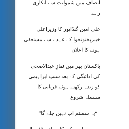
انصاف میں شمولیت سے انکاری
رہے
علی امین گنڈاپور کا وزیراعلیٰ
خیبرپختونخوا کے عہدے سے مستعفی
ہونے کا اعلان
پاکستان بھر میں نمازِ عیدالاضحی
کی ادائیگی کے بعد سنتِ ابراہیمی
کو زندہ رکھتے ہوئے قربانی کا
سلسلہ شروع
“یہ سسٹم اب نہیں چلے گا”