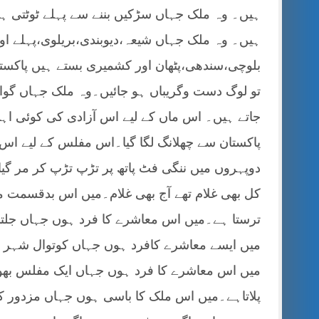
ہیں۔ وہ ملک جہاں سڑکیں بننے سے پہلے ٹوٹتی ہیں
ہیں۔ وہ ملک جہاں شیعہ،دیوبندی،بریلوی،پہلے او
بلوچی،سندھی،پٹھان اور کشمیری بستے ہیں پاکستا
تو لوگ دست وگریباں ہو جائیں۔وہ ملک جہاں گوادر 
جاتے ہیں۔ اس ماں کے لیے اس آزادی کی کوئی اہمی
پاکستان سے چھلانگ لگا گیا۔اس مفلس کے لیے اس 
دوپہروں میں ننگی فٹ پاتھ پر تڑپ تڑپ کر مر گی
کل بھی غلام تھے آج بھی غلام۔میں اس بدقسمت مع
ترستا ہے۔میں اس معاشرے کا فرد ہوں جہاں جلتی
میں ایسے معاشرے کافرد ہوں جہاں کوتوال شہر ا
میں اس معاشرے کا فرد ہوں جہاں ایک مفلس بھوک 
پلاتاہے۔میں اس ملک کا باسی ہوں جہاں مزدور کپڑ