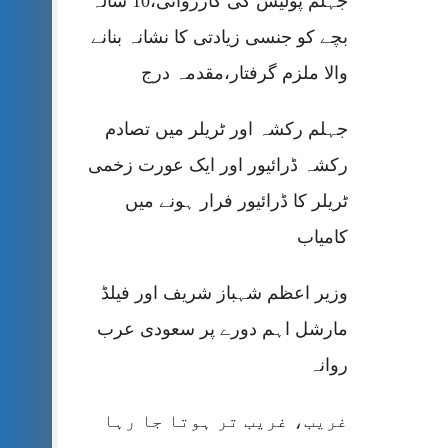
جہلم پولیس کی کارروائی،10 سالہ
بچے کو جنسی زیادتی کا نشانہ بنانے
والا ملزم گرفتار،مقدمہ درج
جہلم رکشہ اور ٹریلر میں تصادم
رکشہ ڈرائیور اور ایک عورت زخمی
ٹریلر کا ڈرائیور فرار ہونے میں
کامیاب
وزیر اعظم شہباز شریف اور فیلڈ
مارشل اہم دورے پر سعودی عرب
روانہ
غریب، غریب تر ہوتا جا رہا