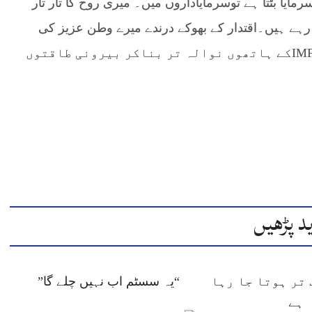
ایا بٹتا ہے توسرمایاداروں میں۔ میری روح کا تار تار
رہے ہیں۔اقتدار کے بھوکے درندے میرے وطن عزیز کی
بوٹیاں نوچ رہے ہیں۔ سیاسی پنڈت مادر وطن کو IMFکے ہاتھوں نوالہ تر بناکر بیرونی طاقتوں
د پڑھیں
تر ہوتا جا رہا
“یہ سسٹم اب نہیں چلے گا”
ہے