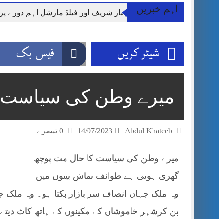
اہم خبریں
وزیر اعظم شہباز شریف اور فیلڈ مارشل اہم دورے پ
آئی ایم ایف مخصوص اوقات میں سستی بجلی کی اجازت 
قائداعظم نامی شہری کا شناختی کارڈ بلاک،عدالت کا
شیئر کریں
فیس بک
ڈپٹی کمشنر راولپنڈی کیپٹن(ر) ندیم ناصر کا دورہء کل
اسلام آباد میں غیرملکی وفود کی آمد کے موقع پر ڈیوٹی سے غائب پولیس اہلکاروں کی
مون سون بارشیں، لینڈ سلائیڈنگ اور کوٹلی ستیاں کے نظ
میرے وطن کی سیاست
شہید گر وپ کیپٹنعاصم طارق مکمل فوجی اعزاز کے س
Abdul Khateeb
14/07/2023
0 تبصرے
میرے وطن کی سیاست کا حال مت پوچھ
گھری ہوتی ہے طوائف تماش بینوں میں
وہ ملک جہاں انصاف سر بازار بکتا ہو۔ وہ ملک ج
بن کرشہر خاموشاں کے مکینوں کے ہاتھ کاٹ دیتے