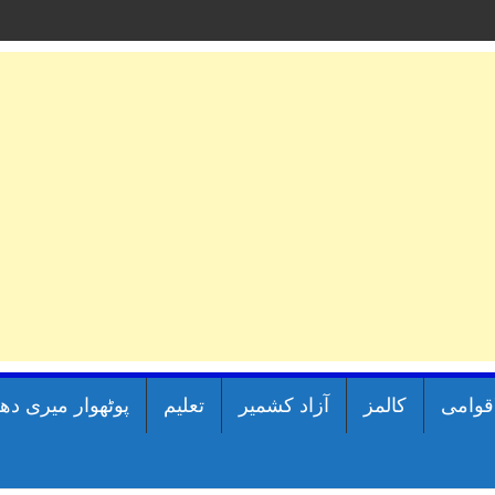
اقوامی
کالمز
آزاد کشمیر
تعلیم
پوٹھوار میری دھ