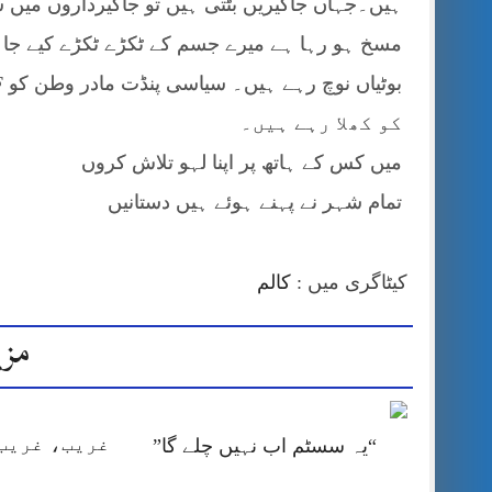
ہیں۔جہاں جاگیریں بٹتی ہیں تو جاگیرداروں میں سرم
مسخ ہو رہا ہے میرے جسم کے ٹکڑے ٹکڑے کیے جا 
کو کھلا رہے ہیں۔
میں کس کے ہاتھ پر اپنا لہو تلاش کروں
تمام شہر نے پہنے ہوئے ہیں دستانیں
کیٹاگری میں :
کالم
مزی
غریب، غریب 
“یہ سسٹم اب نہیں چلے گا”