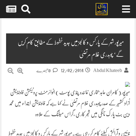
Skip
to
content
میرپور شہر کے پارکس و کالجز میں جدید خطوط کے مطابق کام کریں
گے‘ چوہدری غلام مرتضیٰ
12/02/2014
Abdul Khateeb
0 تبصرے
میرپور ( کامران عابد بخاری نمائندہ پنڈی پوسٹ ) انوائرمنٹ پروٹیکشن فاونڈیشن
آزاد کشمیر کے صدر چوہدری غلام مرتضیٰ نے کہا ہے کہ فاونڈیشن ابتداء میں محمد
دین بٹ پار ک نانگی میں شجر کاری ،گراس میٹنگ کے علاوہ
ت
زئین و آرائش کیلئے کام کر رہی ہے۔میرپور شہر کے پارکس و کالجز میں جدید خطوط