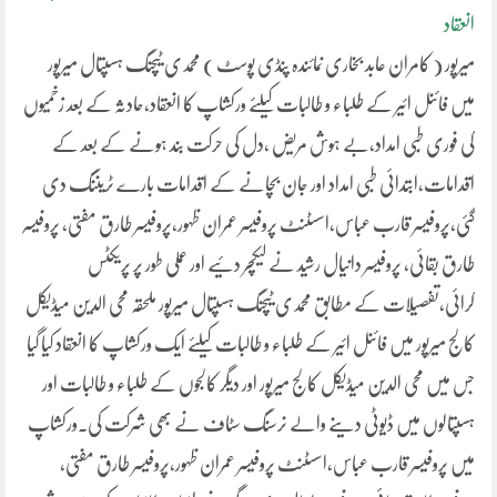
انعقاد
میرپور ( کامران عابد بخاری نمائندہ پنڈی پوسٹ ) محمدی ٹیچنگ ہسپتال میرپور
میں فائنل ائیر کے طلباء و طالبات کیلئے ورکشاپ کا انعقاد،حادثہ کے بعد زخمیوں
کی فوری طبی امداد،بے ہوش مریض ،دل کی حرکت بند ہونے کے بعد کے
اقدامات،ابتدائی طبی امداد اور جان بچانے کے اقدامات بارے ٹریننگ دی
گئی،پروفیسر قارب عباس،اسسٹنٹ پروفیسر عمران ظہور،پروفیسر طارق مفتی، پروفیسر
طارق بقائی، پروفیسر دانیال رشید نے لیکچر دئیے اور عملی طور پر پریکٹس
کرائی،تفصیلات کے مطابق محمدی ٹیچنگ ہسپتال میرپور ملحقہ محی الدین میڈیکل
کالج میرپور میں فائنل ائیر کے طلباء و طالبات کیلئے ایک ورکشاپ کا انعقاد کیا گیا
جس میں محی الدین میڈیکل کالج میرپور اور دیگر کالجوں کے طلباء و طالبات اور
ہسپتالوں میں ڈیوٹی دینے والے نرسنگ سٹاف نے بھی شرکت کی۔ورکشاپ
میں پروفیسر قارب عباس،اسسٹنٹ پروفیسر عمران ظہور،پروفیسر طارق مفتی،