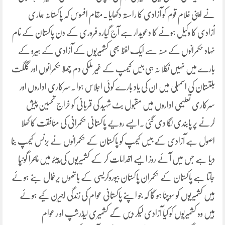
نے اپنی غلام قوم کو آزادی کا راستہ دکھایا ۔مقام افسوس کہ پاکستانہ ہماری
آزادی کا وکیل ہونے کا دعویدار ہے آج گیارہ فروری کے دن پاکستان کے نام
نہاد حکمرانوں کے منہ سے ایک لفظ بھی کشمیریوں کے آزادی کے ہیرو کے
بارے میں نہیں نکلا نہ ہی بیس کیمپ کے غیر ملکی دم چھلا حکمرانوں اور گلگت
بلتستان کی اسمبلی میں ان کی یاد بارے کوئی اجلاس ہوا ۔سرکاری اداروں اور
سرکاری تعلیمی اداروں میں مقبول بٹ شہید کی قربانی کو خراج تحسین پیش
کرنے پر پابندی لگا دی گئی ۔ایسے رویے پاکستانی حکمرانی کی منافقت کا کھلا
اصول ہے آزادی کے بیس کیمپ کو پاکستان کے حکمرانوں نے بزنس کیمپ بنا
دیا ہے جس میں آئے روز ایسے اقدامات کر کے کشمیریوں کی پیٹھ میں چھرا گونپا
جاتا ہے پاکستان کے حکمران پاکستان بیوروکریسی کے ہاتھوں یرغمال بنے ہوئے
ہیں کشمیریوں کو سوچنا ہو گا کہ جو اپنے پاکستانی عوام کی زندگی اجیرن کیے ہوئے
ہیں وہ کشمیریوں کو کیا آزادی لیکر دیں گے کشمیری لیڈرشپ او ر عوام