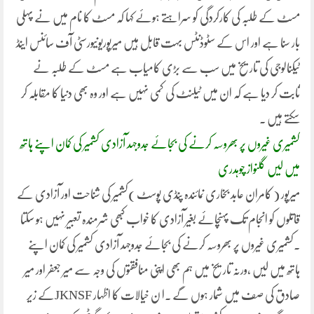
مسٹ کے طلبہ کی کارکردگی کو سراہتے ہوئے کہا کہ مسٹ کا نام میں نے پہلی
بار سنا ہے اور اس کے سٹوڈنٹس بہت قابل ہیں میرپوریونیورسٹی آف سائنس اینڈ
ٹیکنالوجی کی تاریخ میں سب سے بڑی کامیاب ہے مسٹ کے طلبہ نے
ثابت کر دیا ہے کہ ان میں ٹیلنٹ کی کمی نہیں ہے اور وہ بھی دنیا کا مقابلہ کر
سکتے ہیں ۔
کشمیری غیروں پر بھروسہ کرنے کی بجائے جدوجہد آزادی کشمیر کی کمان اپنے ہاتھ
میں لیں گلنواز چوہدری
میرپور ( کامران عابد بخاری نمائندہ پنڈی پوسٹ )کشمیر کی شناحت اور آزادی کے
قاتلوں کو انجام تک پہنچائے بغیر آزادی کا خواب کبھی شرمندہ تعبیر نہیں ہو سکتا
۔کشمیری غیروں پر بھروسہ کرنے کی بجائے جدوجہد آزادی کشمیر کی کمان اپنے
ہاتھ میں لیں ،ورنہ تاریخ میں ہم بھی اپنی منافقتوں کی وجہ سے میر جعفر اور میر
صادق کی صف میں شمار ہوں گے ۔ا ن خیالات کا اظہار JKNSFکے زیر