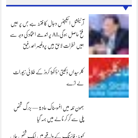
آرٹیفشل انٹلیجنس دجال کا فتنہ ہے جس پر ہمیں
فتح حاصل ہو گی،AI پر اندھے اعتماد کی وجہ سے
ہمیں خطرات لاحق ہیں پروفیسر احمد رفیق
کلرسیداں ڈکیتی‘ڈاکو1 کروڑ کے طلائی زیورات
لے اڑے
بھون نلہ میں افسوسناک حادثہ — بزرگ شخص
پلی سے گر کر نالے میں بہہ گیا
کہوٹہ: فائرنگ کے واقعے میں ایک شخص جاں