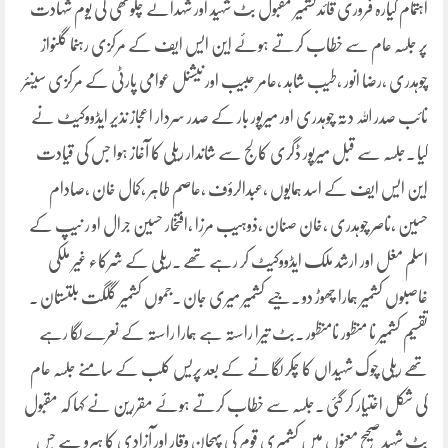
اہتمام گیارہ فروری قائدکشمیر مقبول بٹ شہید اور شہدائے چگوٹھی کی یوم شہادت
پر جلسہ عام سے خطاب کرتے ہوئے این ایس ایف کے مرکزی رہنما گلنواز
چوہدری ،رضا انور ،طیب شاہد ،عامر حبیب اور نیشنل عوامی پارٹی کے مرکزی سینئر
نائب صدر اللہ دتہ چوہدری اور میرپور بار کے صدر سردار اعجاز نذیر ایڈووکیٹ نے
کیا ۔جلسہ سے قبل میرپور ڈگری کالج سے شاندار ریلی کا آغاز ہوا جس کی قیادت
این ایس ایف کے اسد ہمایوں ،عبدالرؤف ،عاصم طاہر ،کمال خان ،صادام
حسین ،ناصر چوہدری ،خان صنان ،ذوہیب مرزا ،افتخار حسین جرال او ر نیپ کے
اسلم مغل اور ارشد ملک ایڈووکیٹ کر رہے تھے ۔ریلی کے شرکاء غیر ملکی
غاصبوں کشمیر ہمارا چھوڑ دو ۔جیے کشمیر میری جان ۔جموں کشمیر گلگت بلتستان ۔
تقسیم کشمیر نا منظور نامنظور ۔بٹ تیرا راستہ ہے ہمارا راستہ کے نعرے لگا رہے
تھے ریلی چوک شہیداں کا چکر لگانے کے بعد پریس کلب کے سامنے جلسہ عام
کی شکل اختیار کر گئی ۔جلسہ سے خطاب کرتے ہوئے مقررین نے کہا کہ مقبول
بٹ شہید صحیح معنوں میں کشمیری قوم کی پہچان وقار اور آزادی کا ہیرو ہے جس