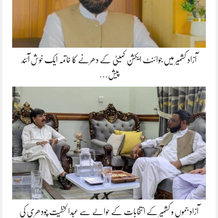
آزاد کشمیر میں جوائنٹ ایکشن کمیٹی کے دھرنے کا خاتمہ ایک خوش آئند
پیش…
آزاد جموں و کشمیر کے انتخابات کے حوالے سے عبدالخطیت چودھری کی