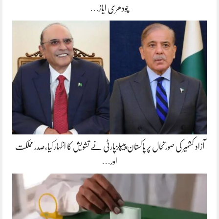
چودھری ایاز…
آزاد کشمیر کی صورتحال پر پاکستان پیپلزپارٹی نے تشویش کا اظہار کیا،صدر مملکت
اور…