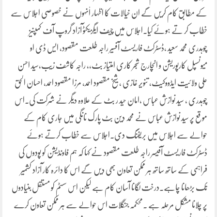
کے مطابق کام کریں گے ان خیالات کا اظہار اْنہوں نے خصوصی اجلاس سے
خطاب کر تے ہوئے کیا۔اجلاس میں چیف ایگزیکٹو آزاد گروپ آف کمپنیز
چوہدری محمد سعید ،ڈسٹرکٹ فاریسٹ آفسیر راجہ طلعت مقصود، ایس ڈی او
میونسپل کارپوریشن و انچارج شجر کاری امتیاز بٹ،، راجہ کاشف زیب،سید احسن
علی ولائیت ایڈووکیٹ، تنویر غازی ، شیخ مقصود احمد، مرزا مقصود احمد، احسان الحق
چوہدری ، سید نوازش عباس ،امان حید ر بٹ کے علاوہ دیگر نے شرکت کی۔اس
موقع پر سید نوازش عباس نے محمد دین بٹ پارک نانگی میں جاری کام کے
حوالے سے اجلاس میں بریفنگ دی۔اجلاس سے خطاب کرتے ہوئے
ڈسٹرکٹ فاریسٹ آفیسر راجہ طلعت مقصود نے کہا کہ ہم فاونڈیشن کو پودوں کی
فراہمی کے ساتھ ساتھ ہر ممکن تعاون بھی دیں گے اس کا دائرہ کار آزاد کشمیر
تک بڑھانا چاہے۔درخت لگانا آسان کام ہے لیکن اس سسٹم کو مستقل بنیادوں
پر چلانا مشکل مرحلہ ہے ۔محکمہ جنگلات اس حوالے سے ہر ممکن تعاون کرے