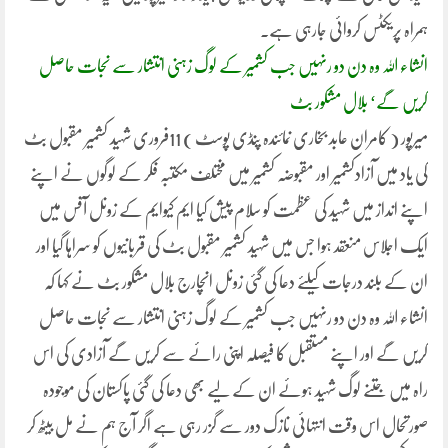
ہمراہ پریکٹس کروائی جارہی ہے۔
انشاء اللہ وہ دن دو رنہیں جب کشمیر کے لوگ زہنی انتشار سے نجات حاصل
کریں گے‘ بلال مشکور بٹ
میرپور ( کامران عابد بخاری نمائندہ پنڈی پوسٹ ) 11فروری شہید کشمیر مقبول بٹ
کی یاد میں آزادکشمیر اور مقبوضہ کشمیر میں مختلف مکتبہ فکر کے لوگوں نے اپنے
اپنے انداز میں شہید کی عظمت کو سلام پیش کیا ایم کیوایم کے زونل آفس میں
ایک اجلاس منعقد ہوا جس میں شہید کشمیر مقبول بٹ کی قربانیوں کو سراہا گیا اور
ان کے بلند درجات کیلئے دعا کی گئی زونل انچارج بلال مشکور بٹ نے کہا کہ
انشاء اللہ وہ دن دو رنہیں جب کشمیر کے لوگ زہنی انتشار سے نجات حاصل
کریں گے اور اپنے مستقبل کا فیصلہ اپنی رائے سے کریں گے آزادی کی اس
راہ میں جتنے لوگ شہید ہوئے ان کے لیے بھی دعا کی گئی پاکستان کی موجودہ
صورتحال اس وقت انتہائی نازک دور سے گزر رہی ہے اگر آج ہم نے مل بیٹھ کر