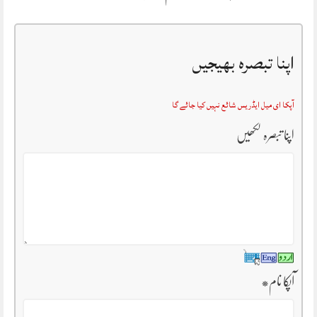
اپنا تبصرہ بھیجیں
آپکا ای میل ایڈریس شائع نہیں کیا جائے گا
اپنا تبصرہ لکھیں
آپکا نام
*