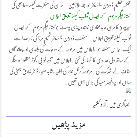
محکمہ تعلیم ڈویژن ڈائریکٹر اور جملہ ملازمین نے ان کی مغفرت کیلئے دعا بھی کی۔
ممتاز بیگم مرحوم کے ایصال ثواب کیلئے تعزیتی اجلاس
میرپور ( کامران عابد بخاری نمائندہ پنڈی پوسٹ )ممتاز بیگم مرحوم کے ایصال
ثواب کیلئے تعزیتی اجلاس ۔ اسسٹنٹ ڈویژن ڈائریکٹر شمیم مرزا کی زیرصدارت
ایک اجلا س منعقد ہوا ،اجلاس میں مرحومہ کے درجات کی بلندی اور پسماندگان
کے ساتھ دلی ہمدردی کااظہار کی گئی ۔اجلاس میں تنویر نوابی ،کوثر منظور اور دیگر
سٹاف نے شرکت کی ۔مرحومہ کرنل نذیر کی اہلیہ ،شاہد منیر ،ڈاکٹر طارق بھٹی کی
ساس اور پروفیسر سعید کی بڑی بہن تھیں ۔
کیٹاگری میں :
آزاد کشمیر
مزید پڑھیں