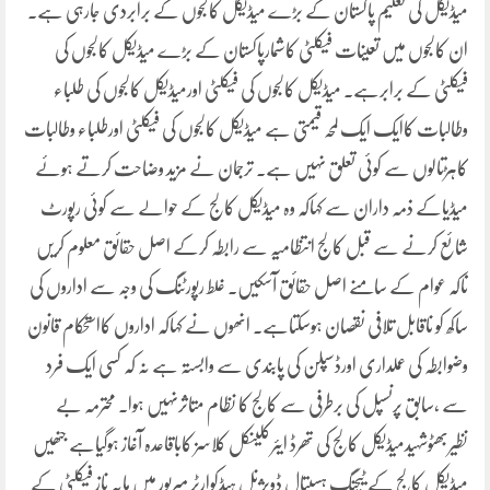
میڈیکل کی تعلیم پاکستان کے بڑے میڈیکل کالجوں کے برابردی جارہی ہے۔
ان کالجوں میں تعینات فیکلٹی کاشمارپاکستان کے بڑے میڈیکل کالجوں کی
فیکلٹی کے برابرہے۔ میڈیکل کالجوں کی فیکلٹی اورمیڈیکل کالجوں کی طلباء
وطالبات کاایک ایک لمحہ قیمتی ہے میڈیکل کالجوں کی فیکلٹی اورطلباء وطالبات
کاہڑتالوں سے کوئی تعلق نہیں ہے۔ ترجمان نے مزید وضاحت کرتے ہوئے
میڈیاکے ذمہ داران سے کہاکہ وہ میڈیکل کالج کے حوالے سے کوئی رپورٹ
شائع کرنے سے قبل کالج انتظامیہ سے رابطہ کرکے اصل حقائق معلوم کریں
تاکہ عوام کے سامنے اصل حقائق آسکیں۔ غلط رپورٹنگ کی وجہ سے اداروں کی
ساکھ کو ناقابل تلافی نقصان ہوسکتاہے۔ انھوں نے کہاکہ اداروں کااستحکام قانون
وضوابطہ کی عملداری اورڈسپلن کی پابندی سے وابستہ ہے نہ کہ کسی ایک فرد
سے ،سابق پرنسپل کی برطرفی سے کالج کا نظام متاثرنہیں ہوا۔ محترمہ بے
نظیربھٹوشہیدمیڈیکل کالج کی تھرڈ ایئرکلینکل کلاسز کاباقاعدہ آغاز ہوگیاہے جنھیں
میڈیکل کالج کے ٹیچنگ ہسپتال ڈویژنل ہیڈکوارٹر میرپور میں مایہ ناز فیکلٹی کے