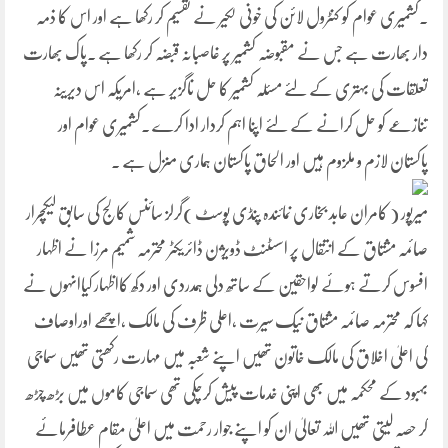
۔کشمیری عوام کو کنٹرول لائن کی خونی لکیر نے تقسیم کر رکھا ہے اور اس کا ذمہ
دار بھارت ہے جس نے مقبوضہ کشمیر پر غاصبانہ قبضہ کر رکھا ہے ۔پاک بھارت
تعلقات کی بہتری کے لئے مسئلہ کشمیر کا حل ناگزیر ہے ،امریکہ اس دیرینہ
تنازعے کو حل کرانے کے لئے اپنا اہم کردار ادا کرے ۔کشمیری عوام اور
پاکستان لازم و ملزوم ہیں اور الحاق پاکستان ہماری منزل ہے ۔
میرپور ( کامران عابد بخاری نمائندہ پنڈی پوسٹ )گرلز سائنس کالج کی سابق لیکچرار
صائمہ مشتاق کے انتقال پر اسسٹنٹ ڈویژن ڈائریکٹر محترمہ شمیم مرزا نے اظہار
افسوس کرتے ہوئے لواحقین کے ساتھ دلی ہمدردی اور دکھ کااظہار کیاانہوں نے
کہا کہ محترمہ صائمہ مشتاق نیک سیرت ،اعلی ظرف کی مالک ،اچھے اوراوصاف
کی اعلیٰ اخلاق کی مالک خاتون تھیں اپنے شعبہ میں مہارت رکھتی تھیں سماجی
بہبود کے محکمہ میں بھی اپنی خدمات پیش کرچکی تھی سماجی کاموں میں بڑھ چڑھ
کر حصہ لیتی تھیں اللہ تعالیٰ ان کو اپنے جوار رحمت میں اعلیٰ مقام عطافرمائے