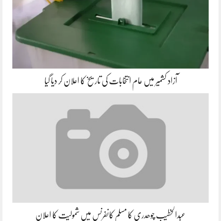
آزاد کشمیر میں عام انتخابات کی تاریخ کا اعلان کر دیا گیا
عبدالخطیب چوھدری کا مسلم کانفرنس میں شمولیت کا اعلان