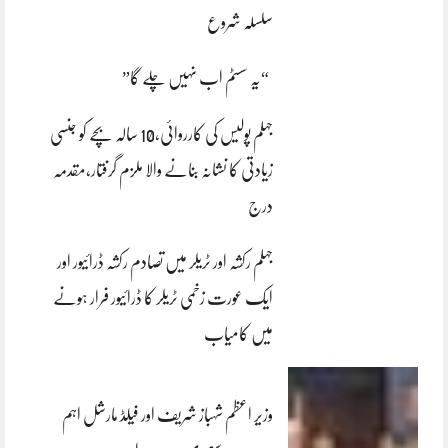
سلسلہ شروع
“یہ سسٹم اب نہیں چلے گا”
جہلم پولیس کی کارروائی،10 سالہ بچے کو جنسی
زیادتی کا نشانہ بنانے والا ملزم گرفتار،مقدمہ
درج
جہلم رکشہ اور ٹریلر میں تصادم رکشہ ڈرائیور اور
ایک عورت زخمی ٹریلر کا ڈرائیور فرار ہونے
میں کامیاب
وزیر اعظم شہباز شریف اور فیلڈ مارشل اہم