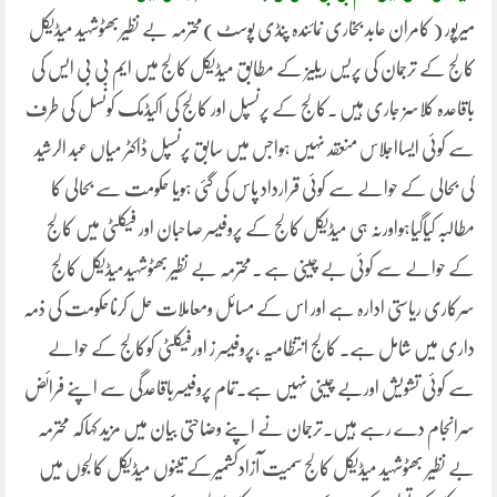
میرپور ( کامران عابد بخاری نمائندہ پنڈی پوسٹ )محترمہ بے نظیربھٹوشہید میڈیکل
کالج کے ترجمان کی پریس ریلیز کے مطابق میڈیکل کالج میں ایم بی بی ایس کی
باقاعدہ کلاسز جاری ہیں ۔کالج کے پرنسپل اور کالج کی اکیڈمک کونسل کی طرف
سے کوئی ایسااجلاس منعقد نہیں ہواجس میں سابق پرنسپل ڈاکٹر میاں عبد الرشید
کی بحالی کے حوالے سے کوئی قرارداد پاس کی گئی ہویا حکومت سے بحالی کا
مطالبہ کیاگیاہواورنہ ہی میڈیکل کالج کے پروفیسر صاحبان اور فیکلٹی میں کالج
کے حوالے سے کوئی بے چینی ہے ۔محترمہ بے نظیربھٹوشہیدمیڈیکل کالج
سرکاری ریاستی ادارہ ہے اور اس کے مسائل ومعاملات حل کرناحکومت کی ذمہ
داری میں شامل ہے۔ کالج انتظامیہ ،پروفیسر ز اورفیکلٹی کوکالج کے حوالے
سے کوئی تشویش اوربے چینی نہیں ہے۔تمام پروفیسرباقاعدگی سے اپنے فرائض
سرانجام دے رہے ہیں۔ترجمان نے اپنے وضاحتی بیان میں مزید کہاکہ محترمہ
بے نظیر بھٹوشہید میڈیکل کالج سمیت آزادکشمیرکے تینوں میڈیکل کالجوں میں