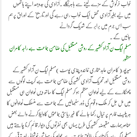
خواب خرگوش کے مزے لینے سے باہر نکلے ۔آزادی کی جدوجہد اپنے ہاتھوں
میں لیے بغیر آزادی محض ایک خواب رہی رہے گی اور تاریخ کے اوراق پر ہم
سب اس جرم میں برابر کے شریک گردانے
جائیں گے ۔
مسلم لیگ ن آزاد کشمیر کے روشن مستقبل کی ضامن جماعت ہے راجہ کامران
منظور
میرپور ( کامران عابد بخاری نمائندہ پنڈی پوسٹ )مسلم لیگ ن آزاد کشمیر کے
روشن مستقبل اور تحریک آزادی کشمیر کی ضامن جماعت ہے کرپٹ لوگوں سے
چھٹکارے کے لیے نوجوان منظم ہو کر مسلم لیگ کا ساتھ دیں نوجوان ہی مستقبل
میں مل جل کر ملک و قوم کی ڈور سنبھالیں گے جماعت سے منسلک نوجوانوں کا
ہر پلیٹ فارم پر خیال رکھا جائے گا غیر ریاستی جماعتوں کاوایلاکرنے والے بعض
عناصربھارت مقبوضہ کشمیر کی طرح یہاں بھی نفرتوں کی دیوار قائم کرنا چاہتے ہیں
مسلم لیگ ن پاکستان کی خالق جماعت ہے عوام کی معاشی خوشحالی اور ترقی کے