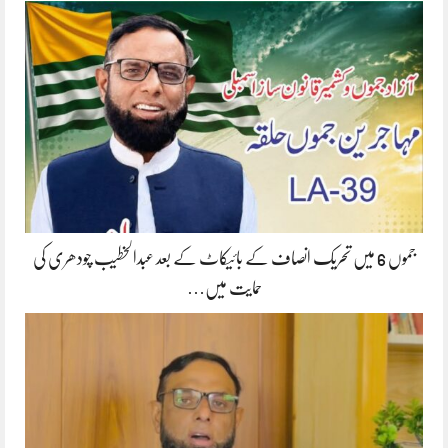
جموں 6 میں تحریک انصاف کے بائیکاٹ کے بعد عبدالخطیب چودھری کی
حمایت میں…