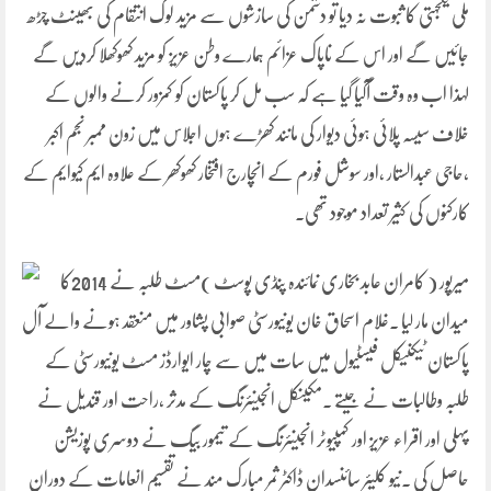
ملی یکجہتی کا ثبوت نہ دیا تو دشمن کی سازشوں سے مزید لوگ انتقام کی بھینٹ چڑھ
جائیں گے اور اس کے ناپاک عزائم ہمارے وطن عزیز کو مزید کھوکھلا کردیں گے
لہذا اب وہ وقت آگیا گیا ہے کہ سب مل کر پاکستان کو کمزور کرنے والوں کے
خلاف سیسہ پلائی ہوئی دیوار کی مانند کھڑے ہوں اجلاس میں زون ممبر نجم اکبر
،حاجی عبدالستار ،اور سوشل فورم کے انچارج افتخار کھوکھر کے علاوہ ایم کیوایم کے
کارکنوں کی کثیر تعداد موجود تھی۔
میرپور ( کامران عابد بخاری نمائندہ پنڈی پوسٹ )مسٹ طلبہ نے 2014کا
میدان مار لیا ۔غلام اسحاق خان یونیورسٹی صوابی پشاور میں منعقد ہونے والے آل
پاکستان ٹیکنیکل فیسٹیول میں سات میں سے چار ایوارڈز مسٹ یونیورسٹی کے
طلبہ وطالبات نے جیتے ۔مکینکل انجینئرنگ کے مدثر ،راحت اور قندیل نے
پہلی اور اقراء عزیز اور کمپیوٹر انجینئرنگ کے تیمور بیگ نے دوسری پوزیشن
حاصل کی ۔نیو کلیئر سائنسدان ڈاکٹر ثمر مبارک مند نے تقسیم انعامات کے دوران