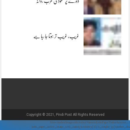
دورے پر سعودی عرب روانہ
غریب، غریب تر ہوتا جا رہا ہے
Copyright © 2021, Pindi Post All Rights Reserved.
// Show Author Image with Author Name in UrduPaper Theme function
urdu_paper_author_image_with_name($content) { if (is_single()) { $author_id =