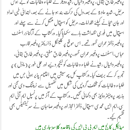
پروفیسر طارق بقائی، پروفیسر دانیال رشید ودیگر نے طلباء وطالبات کو بے ہوش
مریض، شدید حادثہ کے بعد،دل کی حرکت بند ہو جانے کے بعد، ابتدائی طبی امداد
اور جان بچانے کیلئے اقدامات، مریض کو ہسپتال منتقل کرنے سے پہلے اور
ہسپتال میں فوری نگہداشت بارے سکھایا گیا۔ ورکشاپ کے آرگنائزر اسٹنٹ
پروفیسر ڈاکٹر عمران ظہور تھے۔ اس موقع پر کلینکل ڈائریکٹر پروفیسر قارب
عباس،اسسٹنٹ پروفیسر عمران ظہور،پروفیسر طارق مفتی، پروفیسر طارق بقائی،
پروفیسر دانیال رشیدنے طلباء و طالبات کو لیکچر دئیے اور عملی طور پر (ماڈل) پر
تجربہ کر کے بریف کیا۔ورکشاپ کل چھ سیشن میں اختتام پذیر ہوئی جس میں
طلباء و طالبات کو مختلف گروپس کی شکل میں تفصیل سے ٹریننگ دی گئی اور
بذریعہ پروجیکٹر وڈیوز بھی دکھائی گئیں۔ورکشاپ کے آخر میں پرنسپل ایم آئی ایم
سی،ایم ایس محمدی ہسپتال ڈاکٹر اعجاز اور پروفیسر صاحبان نے سرٹیفکیٹس بھی
تقسیم کیے۔
میڈیکل کالج میں ایم بی بی ایس کی باقاعدہ کلاسز جاری ہیں