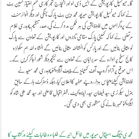
گا۔میونسپل کارپوریشن کے ایس ڈی او اور انچارج شجر کاری مہم امتیاز حسین بٹ
نے کہا کہ میونسپل کارپوریشن میرپور محمد دین بٹ پارک نانگی اور دیگر انوائرمنٹ
کے پروگراموں میں فاونڈیشن کی ہر ممکن مد د کرئے گی،صدر تنظیم چوہدری غلام
مرتضیٰ نے کہا کہ کمیٹی پارک مقامی تاجروں اور کارپوریشن کے تعاون سے پارک
کو مثالی بنائیں گے اور پارکس کو انشااللہ مثالی بنائیں گے انشاء اللہ ہم سکولز و
کالج سطح پر ادارہ کے سربراہان کے تعاون سے لیکچردیکر شعور اْجاگر کریں گے۔
اس موقع پر آزاد گروپ آف کمپنیز کے چیف آیگزیکٹو چوہدری محمد سعید نے
فاونڈیشن کیلئے پچاس ہزار روپے عطیہ کااعلان کیا،جبکہ ڈسٹرکٹ بارکے سابق
جنرل سیکرٹری سید فیضان حیدر ایڈووکیٹ ،ظفر اقبال قاضی اور سید محمد علی شاہ کو
ایگزیکٹو ممبر بنانے کی منظوری بھی دی گئی۔
محمدی ٹیچنگ ہسپتال میرپور میں فائنل ائیر کے طلباء و طالبات کیلئے ورکشاپ کا