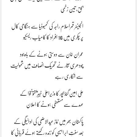
بحق، تین زخمی
انجینئر قمراسلام راجہ کی کمبوڈیا سے ہنگامی کال
پر چکری میں 16 افراد کا کامیاب ریسکیو
عمران خان سے دوستی ہونے کے باوجود
چودھری نثار نے تحریک انصاف میں شمولیت
سے انکاری رہے
علی امین گنڈاپور کا وزیراعلیٰ خیبرپختونخوا کے
عہدے سے مستعفی ہونے کا اعلان
پاکستان بھر میں نمازِ عیدالاضحی کی ادائیگی کے
بعد سنتِ ابراہیمی کو زندہ رکھتے ہوئے قربانی کا