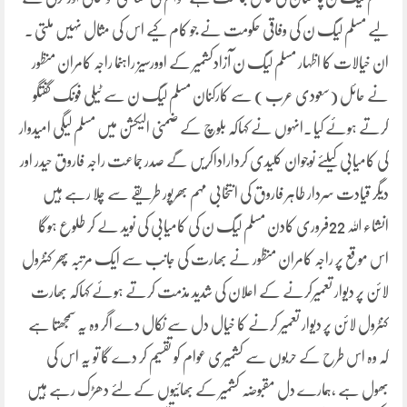
لیے مسلم لیگ ن کی وفاقی حکومت نے جو کام کیے اس کی مثال نہیں ملتی ۔
ان خیالات کا اظہار مسلم لیگ ن آزادکشمیر کے اوورسیز راہنما راجہ کامران منظور
نے حائل (سعودی عرب ) سے کارکنان مسلم لیگ ن سے ٹیلی فونک گفتگو
کرتے ہوئے کیا ۔انہوں نے کہاکہ بلوچ کے ضمنی الیکشن میں مسلم لیگی امیدوار
کی کامیابی کیلئے نوجوان کلیدی کرداراداکریں گے صدر جماعت راجہ فاروق حیدر اور
دیگر قیادت سردار طاہر فاروق کی انتخابی مہم بھرپور طریقے سے چلا رہے ہیں
انشاء اللہ 22فروری کادن مسلم لیگ ن کی کامیابی کی نوید لے کر طلوع ہوگا
اس موقع پر راجہ کامران منظور نے بھارت کی جانب سے ایک مرتبہ پھر کنٹرول
لائن پر دیوار تعمیرکرنے کے اعلان کی شدید مذمت کرتے ہوئے کہاکہ بھارت
کنٹرول لائن پر دیوار تعمیر کرنے کا خیال دل سے نکال دے اگر وہ یہ سمجھتا ہے
کہ وہ اس طرح کے حربوں سے کشمیری عوام کو تقسیم کر دے گا تو یہ اس کی
بھول ہے ،ہمارے دل مقبوضہ کشمیر کے بھائیوں کے لئے دھڑک رہے ہیں